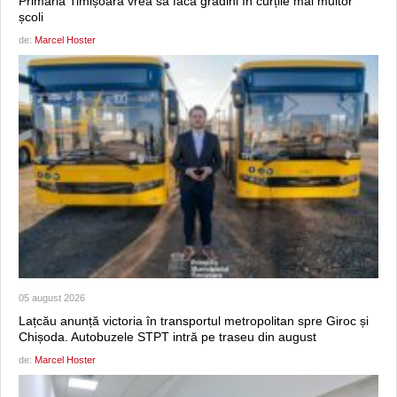
Primăria Timișoara vrea să facă grădini în curțile mai multor
școli
de:
Marcel Hoster
05 august 2026
Lațcău anunță victoria în transportul metropolitan spre Giroc și
Chișoda. Autobuzele STPT intră pe traseu din august
de:
Marcel Hoster