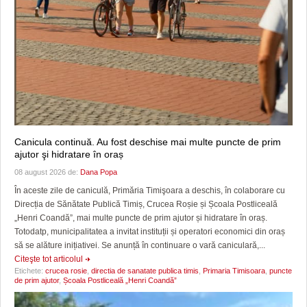
Canicula continuă. Au fost deschise mai multe puncte de prim
ajutor şi hidratare în oraș
08 august 2026 de:
Dana Popa
În aceste zile de caniculă, Primăria Timişoara a deschis, în colaborare cu
Direcția de Sănătate Publică Timiș, Crucea Roșie și Școala Postliceală
„Henri Coandă”, mai multe puncte de prim ajutor și hidratare în oraș.
Totodatp, municipalitatea a invitat instituții și operatori economici din oraș
să se alăture inițiativei. Se anunță în continuare o vară caniculară,...
Citeşte tot articolul
Etichete:
crucea rosie
,
directia de sanatate publica timis
,
Primaria Timisoara
,
puncte
de prim ajutor
,
Școala Postliceală „Henri Coandă”