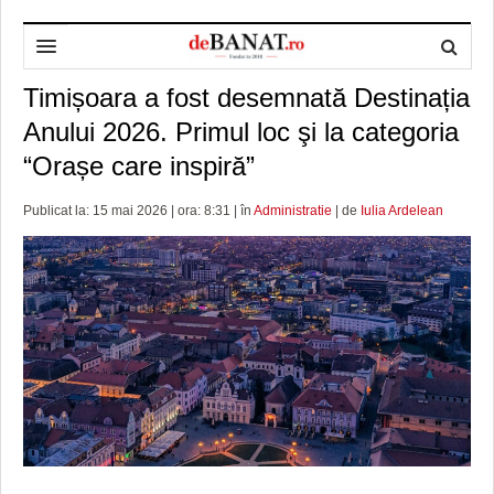
Timișoara a fost desemnată Destinația
HOME
Anului 2026. Primul loc şi la categoria
ADMINISTRAȚIE
DESPRE NOI
“Orașe care inspiră”
POLITICĂ
REDACȚIA DEBANAT
PRIMĂRIA TIMIŞOARA
Publicat la: 15 mai 2026 | ora: 8:31 | în
Administratie
| de
Iulia Ardelean
SPORT
POLITICA DE COOKIES
CONSILIUL JUDEŢEAN TIMIŞ
POLITICA
OPINII
POLITICA DE CONFIDENȚIALITATE
PREFECTURA TIMIŞ
POLI TIMISOARA
TIMP LIBER ȘI CULTURĂ
FOTBAL JUDETEAN
DOSARELE DEBANAT
ECONOMIC
ALTE SPORTURI
ETICA LUCIDITĂȚII ASISTATE
TIMP LIBER
SĂNĂTATE
JURNAL DE CAMPANIE
ULTRAMARIN VA RECOMANDA
AFACERI
MAI MULTE
ZÂMBETE AMARE
CULTURA