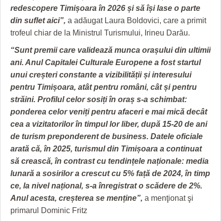
redescopere Timișoara în 2026 și să își lase o parte
din suflet aici”,
a adăugat Laura Boldovici, care a primit
trofeul chiar de la Ministrul Turismului, Irineu Darău.
“Sunt premii care validează munca orașului din ultimii
ani. Anul Capitalei Culturale Europene a fost startul
unui creșteri constante a vizibilității și interesului
pentru Timișoara, atât pentru români, cât și pentru
străini. Profilul celor sosiți în oraș s-a schimbat:
ponderea celor veniți pentru afaceri e mai mică decât
cea a vizitatorilor în timpul lor liber, după 15-20 de ani
de turism preponderent de business.
Datele oficiale
arată că, în 2025, turismul din Timișoara a continuat
să crească, în contrast cu tendințele naționale: media
lunară a sosirilor a crescut cu 5% față de 2024, în timp
ce, la nivel național, s-a înregistrat o scădere de 2%.
Anul acesta, creșterea se menține”,
a menţionat şi
primarul Dominic Fritz