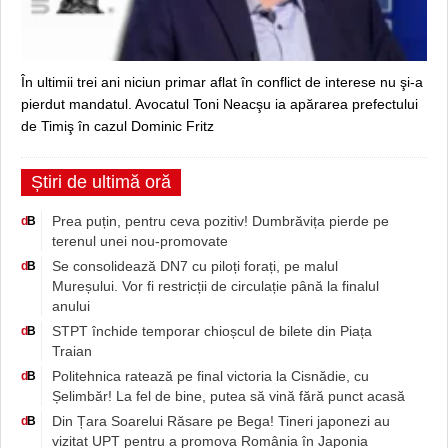
În ultimii trei ani niciun primar aflat în conflict de interese nu şi-a
pierdut mandatul. Avocatul Toni Neacşu ia apărarea prefectului
de Timiş în cazul Dominic Fritz
Știri de ultimă oră
Prea puțin, pentru ceva pozitiv! Dumbrăvița pierde pe
d
B
terenul unei nou-promovate
Se consolidează DN7 cu piloți forați, pe malul
d
B
Mureșului. Vor fi restricții de circulație până la finalul
anului
STPT închide temporar chioșcul de bilete din Piața
d
B
Traian
Politehnica ratează pe final victoria la Cisnădie, cu
d
B
Șelimbăr! La fel de bine, putea să vină fără punct acasă
Din Țara Soarelui Răsare pe Bega! Tineri japonezi au
d
B
vizitat UPT pentru a promova România în Japonia