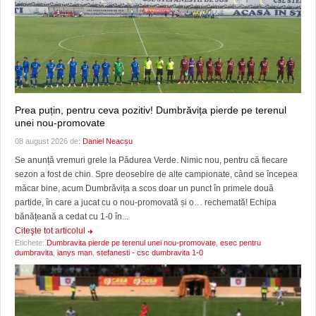
Prea puțin, pentru ceva pozitiv! Dumbrăvița pierde pe terenul
unei nou-promovate
08 august 2026 de:
Daniel Neacșu
Se anunță vremuri grele la Pădurea Verde. Nimic nou, pentru că fiecare
sezon a fost de chin. Spre deosebire de alte campionate, când se începea
măcar bine, acum Dumbrăvița a scos doar un punct în primele două
partide, în care a jucat cu o nou-promovată și o… rechemată! Echipa
bănățeană a cedat cu 1-0 în...
Citeşte tot articolul
Etichete:
Dumbravita pierde pe terenul unei nou-promovate
,
esec pentru
dumbravita
,
ianys man
,
stefanesti - csc dumbravita 1-0