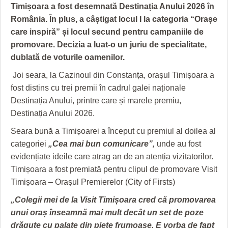
GRĂDINA TAICII DOMNULUI
CRONICĂ DE FILM
ACCIDENTE
Timișoara a fost desemnată Destinația Anului 2026 în
România. În plus, a câștigat locul I la categoria “Orașe
ZIARISTU’ DE TERASĂ
UNDE MERGEM
ANUNŢURI
care inspiră” și locul secund pentru campaniile de
CU OIŞTEA-N KIERKEGAARD
FILME DOCUMENTARE
INFO SI UTILE
promovare. Decizia a luat-o un juriu de specialitate,
dublată de voturile oamenilor.
FINANŢĂRI DE LA A LA Z
CLIPURI VIDEO
CULTURA
Joi seara, la Cazinoul din Constanța, orașul Timișoara a
PE SURSE
JOCURI ONLINE
INVATAMANT
fost distins cu trei premii în cadrul galei naționale
Destinația Anului, printre care și marele premiu,
JUSTITIE
Destinația Anului 2026.
FILME DOCUMENTARE
Seara bună a Timișoarei a început cu premiul al doilea al
categoriei
„Cea mai bun comunicare”,
unde au fost
CLIPURI VIDEO
evidențiate ideile care atrag an de an atenția vizitatorilor.
Timișoara a fost premiată pentru clipul de promovare Visit
JOCURI ONLINE
Timișoara – Orașul Premierelor (City of Firsts)
DIVERSE
„Colegii mei de la Visit Timișoara cred că promovarea
FARMACII DIN TIMIŞOARA
unui oraș înseamnă mai mult decât un set de poze
drăguțe cu palate din piețe frumoase. E vorba de fapt