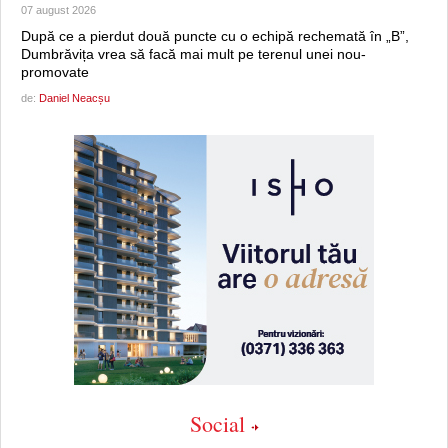
07 august 2026
După ce a pierdut două puncte cu o echipă rechemată în „B”,
Dumbrăvița vrea să facă mai mult pe terenul unei nou-
promovate
de:
Daniel Neacșu
Social