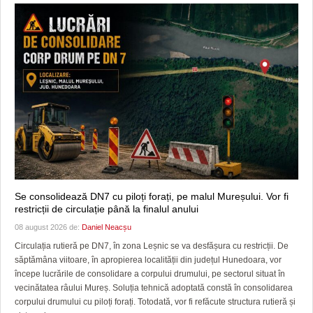
Se consolidează DN7 cu piloți forați, pe malul Mureșului. Vor fi
restricții de circulație până la finalul anului
08 august 2026 de:
Daniel Neacșu
Circulația rutieră pe DN7, în zona Leșnic se va desfășura cu restricții. De
săptămâna viitoare, în apropierea localității din județul Hunedoara, vor
începe lucrările de consolidare a corpului drumului, pe sectorul situat în
vecinătatea râului Mureș. Soluția tehnică adoptată constă în consolidarea
corpului drumului cu piloți forați. Totodată, vor fi refăcute structura rutieră și