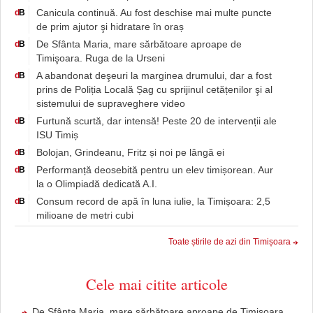
Canicula continuă. Au fost deschise mai multe puncte
d
B
de prim ajutor şi hidratare în oraș
De Sfânta Maria, mare sărbătoare aproape de
d
B
Timişoara. Ruga de la Urseni
A abandonat deşeuri la marginea drumului, dar a fost
d
B
prins de Poliția Locală Șag cu sprijinul cetățenilor şi al
sistemului de supraveghere video
Furtună scurtă, dar intensă! Peste 20 de intervenții ale
d
B
ISU Timiș
Bolojan, Grindeanu, Fritz și noi pe lângă ei
d
B
Performanță deosebită pentru un elev timișorean. Aur
d
B
la o Olimpiadă dedicată A.I.
Consum record de apă în luna iulie, la Timișoara: 2,5
d
B
milioane de metri cubi
Toate știrile de azi din Timișoara
Cele mai citite articole
De Sfânta Maria, mare sărbătoare aproape de Timişoara.