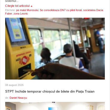
sistemul...
Citeşte tot articolul
Etichete:
pe malul Muresului
,
Se consolideaza DN7 cu piloti forati
,
societatea Dacia
Faber
,
zona Lesnic
08 august 2026
STPT închide temporar chioșcul de bilete din Piața Traian
de:
Daniel Neacșu