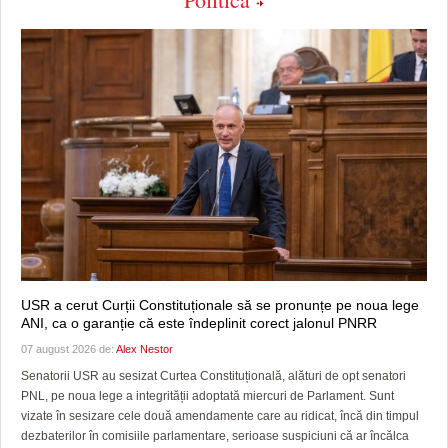
USR a cerut Curții Constituționale să se pronunțe pe noua lege
ANI, ca o garanție că este îndeplinit corect jalonul PNRR
07 august 2026 de:
Alex Nestor
Senatorii USR au sesizat Curtea Constituțională, alături de opt senatori
PNL, pe noua lege a integrității adoptată miercuri de Parlament. Sunt
vizate în sesizare cele două amendamente care au ridicat, încă din timpul
dezbaterilor în comisiile parlamentare, serioase suspiciuni că ar încălca