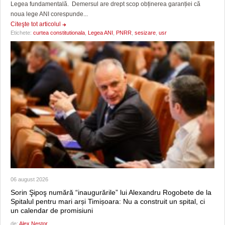
Legea fundamentală. Demersul are drept scop obținerea garanției că
noua lege ANI corespunde...
Citeşte tot articolul
Etichete:
curtea constitutionala
,
Legea ANI
,
PNRR
,
sesizare
,
usr
06 august 2026
Sorin Şipoş numără “inaugurările” lui Alexandru Rogobete de la
Spitalul pentru mari arși Timișoara: Nu a construit un spital, ci
un calendar de promisiuni
de:
Alex Nestor