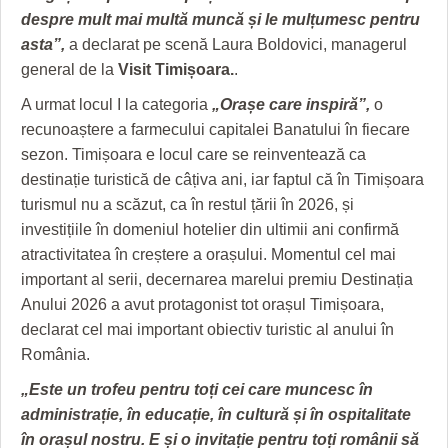
HARTA TIMIŞOAREI
despre mult mai multă muncă și le mulțumesc pentru
asta”,
a declarat pe scenă Laura Boldovici, managerul
LICEE, ŞCOLI ŞI GRĂDINIŢE DIN TIMIŞ
general de la
Visit Timișoara.
.
PRIMĂRIILE DIN TIMIŞ
A urmat locul I la categoria
„Orașe care inspiră”,
o
recunoaștere a farmecului capitalei Banatului în fiecare
SFATUL MEDICULUI
sezon. Timișoara e locul care se reinventează ca
SFATURI JURIDICE
destinație turistică de câțiva ani, iar faptul că în Timișoara
turismul nu a scăzut, ca în restul țării în 2026, și
investițiile în domeniul hotelier din ultimii ani confirmă
atractivitatea în creștere a orașului. Momentul cel mai
important al serii, decernarea marelui premiu Destinația
Anului 2026 a avut protagonist tot orașul Timișoara,
declarat cel mai important obiectiv turistic al anului în
România.
„Este un trofeu pentru toți cei care muncesc în
administrație, în educație, în cultură și în ospitalitate
în orașul nostru. E și o invitație pentru toți românii să