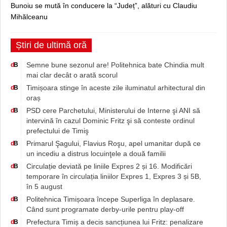
Bunoiu se mută în conducere la “Județ”, alături cu Claudiu
Mihălceanu
Știri de ultimă oră
Semne bune sezonul are! Politehnica bate Chindia mult
d
B
mai clar decât o arată scorul
Timișoara stinge în aceste zile iluminatul arhitectural din
d
B
oraș
PSD cere Parchetului, Ministerului de Interne şi ANI să
d
B
intervină în cazul Dominic Fritz şi să conteste ordinul
prefectului de Timiş
Primarul Şagului, Flavius Roşu, apel umanitar după ce
d
B
un incediu a distrus locuinţele a două familii
Circulație deviată pe liniile Expres 2 și 16. Modificări
d
B
temporare în circulația liniilor Expres 1, Expres 3 și 5B,
în 5 august
Politehnica Timișoara începe Superliga în deplasare.
d
B
Când sunt programate derby-urile pentru play-off
Prefectura Timiș a decis sancțiunea lui Fritz: penalizare
d
B