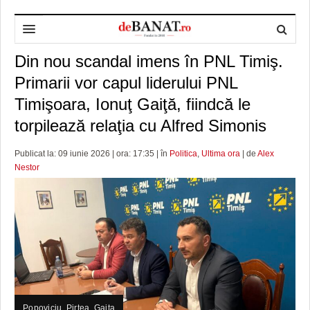
Din nou scandal imens în PNL Timiş.
HOME
Primarii vor capul liderului PNL
ADMINISTRAȚIE
DESPRE NOI
Timişoara, Ionuţ Gaiţă, fiindcă le
POLITICĂ
REDACȚIA DEBANAT
PRIMĂRIA TIMIŞOARA
torpilează relaţia cu Alfred Simonis
SPORT
POLITICA DE COOKIES
CONSILIUL JUDEŢEAN TIMIŞ
POLITICA
Publicat la: 09 iunie 2026 | ora: 17:35 | în
Politica
,
Ultima ora
| de
Alex
Nestor
OPINII
POLITICA DE CONFIDENȚIALITATE
PREFECTURA TIMIŞ
POLI TIMISOARA
TIMP LIBER ȘI CULTURĂ
FOTBAL JUDETEAN
DOSARELE DEBANAT
ECONOMIC
ALTE SPORTURI
ETICA LUCIDITĂȚII ASISTATE
TIMP LIBER
SĂNĂTATE
JURNAL DE CAMPANIE
ULTRAMARIN VA RECOMANDA
AFACERI
MAI MULTE
ZÂMBETE AMARE
CULTURA
Popoviciu, Pirtea, Gaita