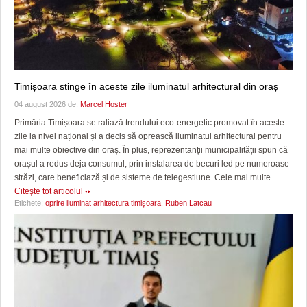
Timișoara stinge în aceste zile iluminatul arhitectural din oraș
04 august 2026 de:
Marcel Hoster
Primăria Timișoara se raliază trendului eco-energetic promovat în aceste
zile la nivel național și a decis să oprească iluminatul arhitectural pentru
mai multe obiective din oraș. În plus, reprezentanții municipalității spun că
orașul a redus deja consumul, prin instalarea de becuri led pe numeroase
străzi, care beneficiază și de sisteme de telegestiune. Cele mai multe...
Citeşte tot articolul
Etichete:
oprire iluminat arhitectura timișoara
,
Ruben Latcau