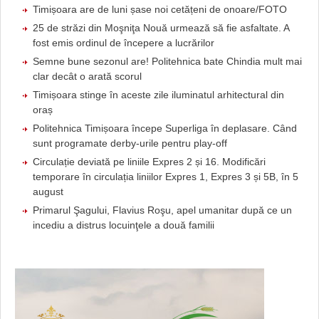
Timișoara are de luni șase noi cetățeni de onoare/FOTO
25 de străzi din Moşniţa Nouă urmează să fie asfaltate. A
fost emis ordinul de începere a lucrărilor
Semne bune sezonul are! Politehnica bate Chindia mult mai
clar decât o arată scorul
Timișoara stinge în aceste zile iluminatul arhitectural din
oraș
Politehnica Timișoara începe Superliga în deplasare. Când
sunt programate derby-urile pentru play-off
Circulație deviată pe liniile Expres 2 și 16. Modificări
temporare în circulația liniilor Expres 1, Expres 3 și 5B, în 5
august
Primarul Şagului, Flavius Roşu, apel umanitar după ce un
incediu a distrus locuinţele a două familii