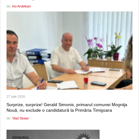
de:
Ino Ardelean
27 iulie 2026
Surprize, surprize! Gerald Simonis, primarul comunei Moşniţa
Nouă, nu exclude o candidatură la Primăria Timişoara
de:
Vlad Stoian