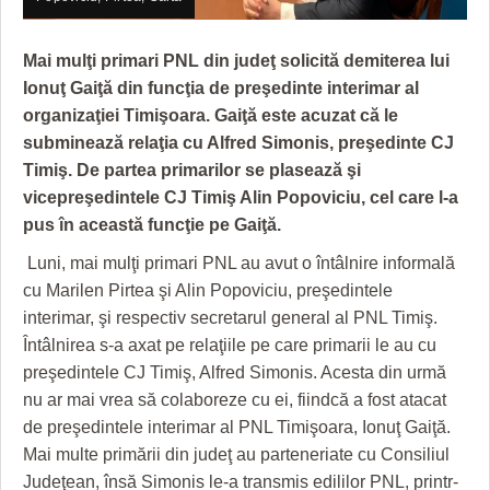
GRĂDINA TAICII DOMNULUI
CRONICĂ DE FILM
ACCIDENTE
ZIARISTU’ DE TERASĂ
UNDE MERGEM
ANUNŢURI
Mai mulţi primari PNL din judeţ solicită demiterea lui
Ionuţ Gaiţă din funcţia de preşedinte interimar al
CU OIŞTEA-N KIERKEGAARD
FILME DOCUMENTARE
INFO SI UTILE
organizaţiei Timişoara. Gaiţă este acuzat că le
FINANŢĂRI DE LA A LA Z
CLIPURI VIDEO
CULTURA
subminează relaţia cu Alfred Simonis, preşedinte CJ
Timiş. De partea primarilor se plasează şi
PE SURSE
JOCURI ONLINE
INVATAMANT
vicepreşedintele CJ Timiş Alin Popoviciu, cel care l-a
pus în această funcţie pe Gaiţă.
JUSTITIE
Luni, mai mulţi primari PNL au avut o întâlnire informală
FILME DOCUMENTARE
cu Marilen Pirtea şi Alin Popoviciu, preşedintele
interimar, şi respectiv secretarul general al PNL Timiş.
CLIPURI VIDEO
Întâlnirea s-a axat pe relaţiile pe care primarii le au cu
JOCURI ONLINE
preşedintele CJ Timiş, Alfred Simonis. Acesta din urmă
nu ar mai vrea să colaboreze cu ei, fiindcă a fost atacat
DIVERSE
de preşedintele interimar al PNL Timişoara, Ionuţ Gaiţă.
FARMACII DIN TIMIŞOARA
Mai multe primării din judeţ au parteneriate cu Consiliul
Judeţean, însă Simonis le-a transmis edililor PNL, printr-