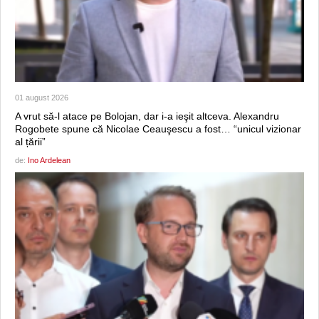
01 august 2026
A vrut să-l atace pe Bolojan, dar i-a ieşit altceva. Alexandru
Rogobete spune că Nicolae Ceauşescu a fost… “unicul vizionar
al țării”
de:
Ino Ardelean