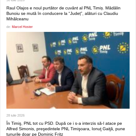
30 iulie 2026
Raul Olajos e noul purtător de cuvânt al PNL Timiș. Mădălin
Bunoiu se mută în conducere la “Județ”, alături cu Claudiu
Mihălceanu
de:
Marcel Hoster
28 iulie 2026
În Timiş, PNL tot cu PSD. După ce i s-a interzis să-l atace pe
Alfred Simonis, preşedintele PNL Timişoara, Ionuţ Gaiţă, pune
tunurile doar pe Dominic Fritz