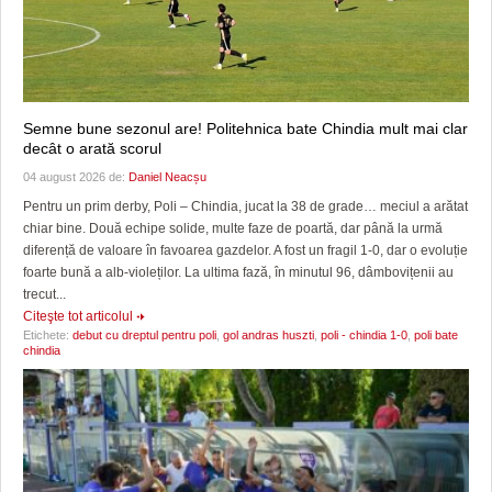
Semne bune sezonul are! Politehnica bate Chindia mult mai clar
decât o arată scorul
04 august 2026 de:
Daniel Neacșu
Pentru un prim derby, Poli – Chindia, jucat la 38 de grade… meciul a arătat
chiar bine. Două echipe solide, multe faze de poartă, dar până la urmă
diferență de valoare în favoarea gazdelor. A fost un fragil 1-0, dar o evoluție
foarte bună a alb-violeților. La ultima fază, în minutul 96, dâmbovițenii au
trecut...
Citeşte tot articolul
Etichete:
debut cu dreptul pentru poli
,
gol andras huszti
,
poli - chindia 1-0
,
poli bate
chindia