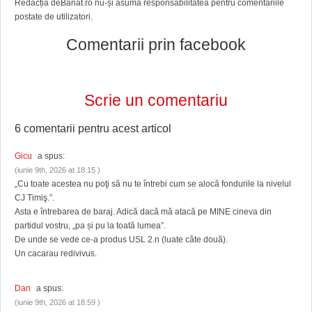
Redacția deBanat.ro nu-și asumă responsabilitatea pentru comentariile
postate de utilizatori.
Comentarii prin facebook
Scrie un comentariu
6 comentarii pentru
acest articol
Gicu
a spus:
(iunie 9th, 2026 at 18:15 )
„Cu toate acestea nu poţi să nu te întrebi cum se alocă fondurile la nivelul
CJ Timiş.”.
Asta e întrebarea de baraj. Adică dacă mă atacă pe MINE cineva din
partidul vostru, „pa și pu la toată lumea”.
De unde se vede ce-a produs USL 2.n (luate câte două).
Un cacarau redivivus.
Dan
a spus:
(iunie 9th, 2026 at 18:59 )