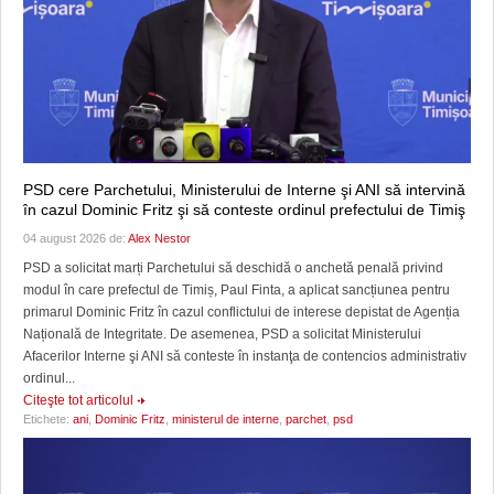
PSD cere Parchetului, Ministerului de Interne şi ANI să intervină
în cazul Dominic Fritz şi să conteste ordinul prefectului de Timiş
04 august 2026 de:
Alex Nestor
PSD a solicitat marți Parchetului să deschidă o anchetă penală privind
modul în care prefectul de Timiș, Paul Finta, a aplicat sancțiunea pentru
primarul Dominic Fritz în cazul conflictului de interese depistat de Agenția
Națională de Integritate. De asemenea, PSD a solicitat Ministerului
Afacerilor Interne şi ANI să conteste în instanţa de contencios administrativ
ordinul...
Citeşte tot articolul
Etichete:
ani
,
Dominic Fritz
,
ministerul de interne
,
parchet
,
psd