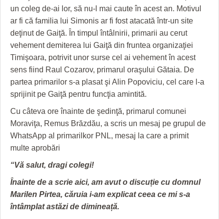
HARTA TIMIŞOAREI
un coleg de-ai lor, să nu-l mai caute în acest an. Motivul
ar fi că familia lui Simonis ar fi fost atacată într-un site
LICEE, ŞCOLI ŞI GRĂDINIŢE DIN TIMIŞ
deţinut de Gaiţă. În timpul întâlnirii, primarii au cerut
PRIMĂRIILE DIN TIMIŞ
vehement demiterea lui Gaiţă din fruntea organizaţiei
Timişoara, potrivit unor surse cel ai vehement în acest
SFATUL MEDICULUI
sens fiind Raul Cozarov, primarul oraşului Gătaia. De
partea primarilor s-a plasat şi Alin Popoviciu, cel care l-a
SFATURI JURIDICE
sprijinit pe Gaiţă pentru funcţia amintită.
Cu câteva ore înainte de şedinţă, primarul comunei
Moraviţa, Remus Brăzdău, a scris un mesaj pe grupul de
WhatsApp al primarilkor PNL, mesaj la care a primit
multe aprobări
“Vă salut, dragi colegi!
Înainte de a scrie aici, am avut o discuție cu domnul
Marilen Pirtea, căruia i-am explicat ceea ce mi s-a
întâmplat astăzi de dimineață.