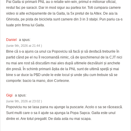
Pai Gaita si primarii PNL au o relatie win-win, primul e milionar oficial,
restul fac pe saracii. Dar in mod sigur au partea lor. Toti cumpara camere
video si alte echipamente de la Gaita, la 5x pretul de la Altex. De aia la
Ghiroda, pe pista de bicicleta sunt camere din 3 in 3 stalpi. Pun pariu ca-s
luate prin firma lui Gaita.
Daniel
a spus:
(iunie 9th, 2026 at 21:44 )
Bine că s-a ajuns ca unul ca Popoviciu să facă și să desfacă treburile în
partid când pe el nu îl recomandă nimic, că de ipochimenul de la CJT nici
nu mai are rost să discutăm mai ales după ultimele dezvăluiri și anchete
din presă. În schimb primarii ăștia de la PNL sunt de ultimă speță și mai
bine s-ar duce la P$D unde le este locul și unde știu cum trebuie să se
comporte: bacio la mano, don Corleone.
Gigi
a spus:
(iunie 9th, 2026 at 23:02 )
Popoviciu nu se lasa pana nu ajunge la puscarie. Acolo o sa se răcească.
Sunt multi care o sa il ajute sa ajunga la Popa Sapca. Gaita este unul
dintre ei. Are totul pregatit. De data asta nu mai scapa.