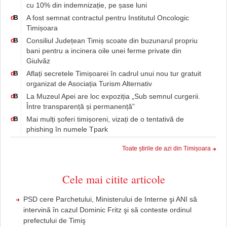
cu 10% din indemnizație, pe șase luni
A fost semnat contractul pentru Institutul Oncologic
d
B
Timișoara
Consiliul Județean Timiș scoate din buzunarul propriu
d
B
bani pentru a incinera oile unei ferme private din
Giulvăz
Aflați secretele Timișoarei în cadrul unui nou tur gratuit
d
B
organizat de Asociația Turism Alternativ
La Muzeul Apei are loc expoziția „Sub semnul curgerii.
d
B
Între transparență și permanență”
Mai mulți șoferi timișoreni, vizați de o tentativă de
d
B
phishing în numele Tpark
Toate știrile de azi din Timișoara
Cele mai citite articole
PSD cere Parchetului, Ministerului de Interne şi ANI să
intervină în cazul Dominic Fritz şi să conteste ordinul
prefectului de Timiş