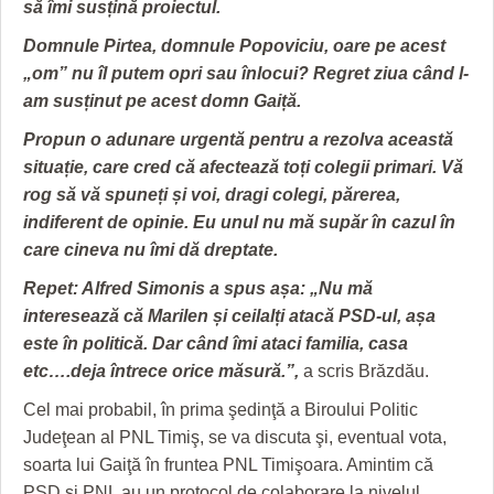
să îmi susțină proiectul.
Domnule Pirtea, domnule Popoviciu, oare pe acest
„om” nu îl putem opri sau înlocui? Regret ziua când l-
am susținut pe acest domn Gaiță.
Propun o adunare urgentă pentru a rezolva această
situație, care cred că afectează toți colegii primari. Vă
rog să vă spuneți și voi, dragi colegi, părerea,
indiferent de opinie. Eu unul nu mă supăr în cazul în
care cineva nu îmi dă dreptate.
Repet: Alfred Simonis a spus așa: „Nu mă
interesează că Marilen și ceilalți atacă PSD-ul, așa
este în politică. Dar când îmi ataci familia, casa
etc….deja întrece orice măsură.”,
a scris Brăzdău.
Cel mai probabil, în prima şedinţă a Biroului Politic
Judeţean al PNL Timiş, se va discuta şi, eventual vota,
soarta lui Gaiţă în fruntea PNL Timişoara. Amintim că
PSD şi PNL au un protocol de colaborare la nivelul