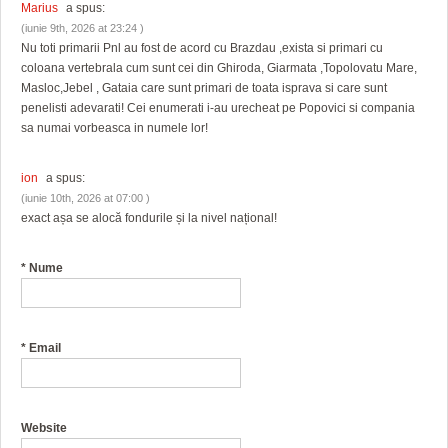
Marius
a spus:
(iunie 9th, 2026 at 23:24 )
Nu toti primarii Pnl au fost de acord cu Brazdau ,exista si primari cu
coloana vertebrala cum sunt cei din Ghiroda, Giarmata ,Topolovatu Mare,
Masloc,Jebel , Gataia care sunt primari de toata isprava si care sunt
penelisti adevarati! Cei enumerati i-au urecheat pe Popovici si compania
sa numai vorbeasca in numele lor!
ion
a spus:
(iunie 10th, 2026 at 07:00 )
exact așa se alocă fondurile și la nivel național!
*
Nume
*
Email
Website