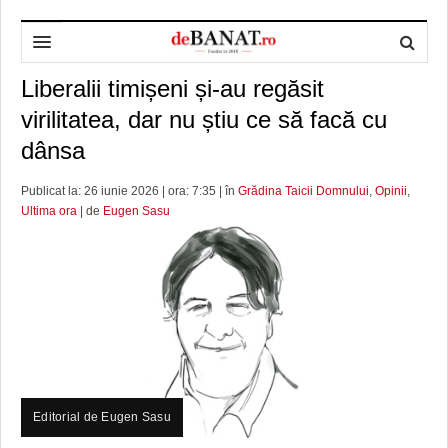
Liberalii timișeni și-au regăsit
HOME
virilitatea, dar nu știu ce să facă cu
ADMINISTRAȚIE
DESPRE NOI
dânsa
POLITICĂ
REDACȚIA DEBANAT
PRIMĂRIA TIMIŞOARA
Publicat la: 26 iunie 2026 | ora: 7:35 | în
Grădina Taicii Domnului
,
Opinii
,
SPORT
POLITICA DE COOKIES
CONSILIUL JUDEŢEAN TIMIŞ
POLITICA
Ultima ora
| de
Eugen Sasu
OPINII
POLITICA DE CONFIDENȚIALITATE
PREFECTURA TIMIŞ
POLI TIMISOARA
TIMP LIBER ȘI CULTURĂ
FOTBAL JUDETEAN
DOSARELE DEBANAT
ECONOMIC
ALTE SPORTURI
ETICA LUCIDITĂȚII ASISTATE
TIMP LIBER
SĂNĂTATE
JURNAL DE CAMPANIE
ULTRAMARIN VA RECOMANDA
AFACERI
MAI MULTE
ZÂMBETE AMARE
CULTURA
Editorial de Eugen Sasu