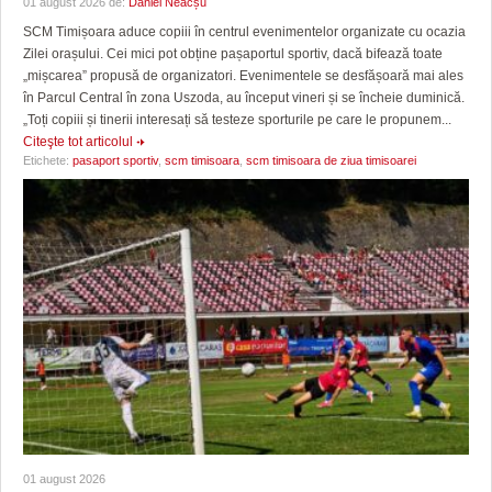
01 august 2026 de:
Daniel Neacșu
SCM Timișoara aduce copiii în centrul evenimentelor organizate cu ocazia
Zilei orașului. Cei mici pot obține pașaportul sportiv, dacă bifează toate
„mișcarea” propusă de organizatori. Evenimentele se desfășoară mai ales
în Parcul Central în zona Uszoda, au început vineri și se încheie duminică.
„Toți copiii și tinerii interesați să testeze sporturile pe care le propunem...
Citeşte tot articolul
Etichete:
pasaport sportiv
,
scm timisoara
,
scm timisoara de ziua timisoarei
01 august 2026