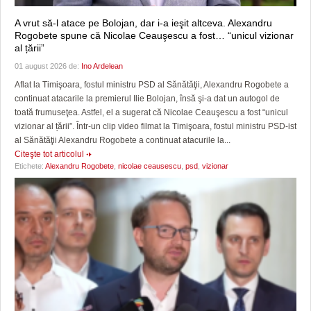
A vrut să-l atace pe Bolojan, dar i-a ieşit altceva. Alexandru
Rogobete spune că Nicolae Ceauşescu a fost… “unicul vizionar
al țării”
01 august 2026 de:
Ino Ardelean
Aflat la Timişoara, fostul ministru PSD al Sănătăţii, Alexandru Rogobete a
continuat atacarile la premierul Ilie Bolojan, însă şi-a dat un autogol de
toată frumuseţea. Astfel, el a sugerat că Nicolae Ceauşescu a fost “unicul
vizionar al țării”. Într-un clip video filmat la Timişoara, fostul ministru PSD-ist
al Sănătăţii Alexandru Rogobete a continuat atacurile la...
Citeşte tot articolul
Etichete:
Alexandru Rogobete
,
nicolae ceausescu
,
psd
,
vizionar