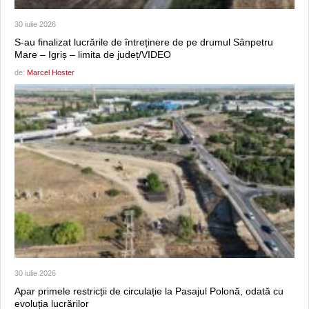
30 iulie 2026
S-au finalizat lucrările de întreținere de pe drumul Sânpetru
Mare – Igriș – limita de județ/VIDEO
de:
Marcel Hoster
30 iulie 2026
Apar primele restricții de circulație la Pasajul Polonă, odată cu
evoluția lucrărilor