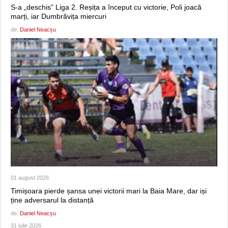
S-a „deschis” Liga 2. Reșița a început cu victorie, Poli joacă
marți, iar Dumbrăvița miercuri
de:
Daniel Neacșu
01 august 2026
Timișoara pierde șansa unei victorii mari la Baia Mare, dar iși
ține adversarul la distanță
de:
Daniel Neacșu
31 iulie 2026