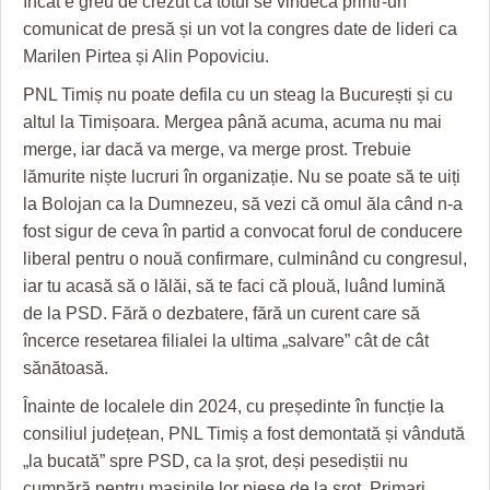
încât e greu de crezut că totul se vindecă printr-un
comunicat de presă și un vot la congres date de lideri ca
Marilen Pirtea și Alin Popoviciu.
PNL Timiș nu poate defila cu un steag la București și cu
altul la Timișoara. Mergea până acuma, acuma nu mai
merge, iar dacă va merge, va merge prost. Trebuie
lămurite niște lucruri în organizație. Nu se poate să te uiți
la Bolojan ca la Dumnezeu, să vezi că omul ăla când n-a
fost sigur de ceva în partid a convocat forul de conducere
liberal pentru o nouă confirmare, culminând cu congresul,
iar tu acasă să o lălăi, să te faci că plouă, luând lumină
de la PSD. Fără o dezbatere, fără un curent care să
încerce resetarea filialei la ultima „salvare” cât de cât
sănătoasă.
Înainte de localele din 2024, cu președinte în funcție la
consiliul județean, PNL Timiș a fost demontată și vândută
„la bucată” spre PSD, ca la șrot, deși pesediștii nu
cumpără pentru mașinile lor piese de la șrot. Primari