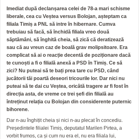
GRĂDINA TAICII DOMNULUI
CRONICĂ DE FILM
ACCIDENTE
Imediat după declanșarea celei de 78-a mari schisme
ZIARISTU’ DE TERASĂ
UNDE MERGEM
ANUNŢURI
liberale, cea cu Veștea versus Bolojan, așteptam ca
filiala Timiș a PNL să intre în hibernare. Cumva
CU OIŞTEA-N KIERKEGAARD
FILME DOCUMENTARE
INFO SI UTILE
trebuiau să facă, să închidă filiala vreo două
FINANŢĂRI DE LA A LA Z
CLIPURI VIDEO
CULTURA
săptămâni, să înghită cheia, să zică că deratizează
sau că au vreun caz de boală grav molipsitoare. Era
PE SURSE
JOCURI ONLINE
INVATAMANT
complicat să ai o reacție decentă de poziționare dacă
te cunoști a fi o filială anexă a PSD în Timiș. Ce să
JUSTITIE
zici? Nu puteai să te bați prea tare cu PSD, când
FILME DOCUMENTARE
jucătorii tăi poartă deseori tricourile lor. Dar nici nu
puteai să te dai cu Veștea, oricâtă tragere ar fi fost în
CLIPURI VIDEO
direcția asta, de vreme ce trei șefi din filială au
întreținut relația cu Bolojan din considerente puternic
JOCURI ONLINE
bihorene.
DIVERSE
Dar n-au înghițit cheia și nici n-au plecat în concediu.
Președintele filialei Timiș, deputatul Marilen Pirtea, a
FARMACII DIN TIMIŞOARA
vorbit frumos, ca și cum nu era el, nu era filiala lui,