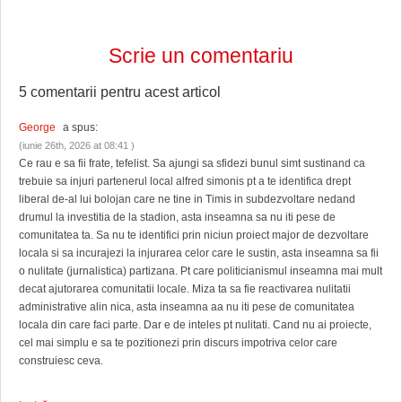
Scrie un comentariu
5 comentarii pentru
acest articol
George
a spus:
(iunie 26th, 2026 at 08:41 )
Ce rau e sa fii frate, tefelist. Sa ajungi sa sfidezi bunul simt sustinand ca
trebuie sa injuri partenerul local alfred simonis pt a te identifica drept
liberal de-al lui bolojan care ne tine in Timis in subdezvoltare nedand
drumul la investitia de la stadion, asta inseamna sa nu iti pese de
comunitatea ta. Sa nu te identifici prin niciun proiect major de dezvoltare
locala si sa incurajezi la injurarea celor care le sustin, asta inseamna sa fii
o nulitate (jurnalistica) partizana. Pt care politicianismul inseamna mai mult
decat ajutorarea comunitatii locale. Miza ta sa fie reactivarea nulitatii
administrative alin nica, asta inseamna aa nu iti pese de comunitatea
locala din care faci parte. Dar e de inteles pt nulitati. Cand nu ai proiecte,
cel mai simplu e sa te pozitionezi prin discurs impotriva celor care
construiesc ceva.