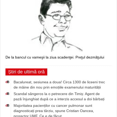
De la bancul cu vameşii la ziua scadenţei. Preţul dezmăţului
Știri de ultimă oră
Bacalureat, sesiunea a doua! Circa 1300 de liceeni trec
d
B
de mâine din nou prin emoțiile examenului maturității
Scandal sângeros la o petrecere din Timiș: Agent de
d
B
pază înjunghiat după ce a interzis accesul a doi bărbați
Majoritatea pacienților cu cancer pulmonar sunt
d
B
diagnosticați prea târziu, spune Cristian Oancea,
prorector UMF. Ce e de făcut