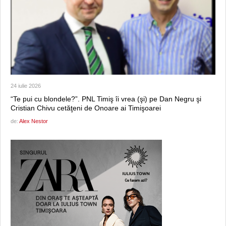
24 iulie 2026
“Te pui cu blondele?”. PNL Timiş îi vrea (şi) pe Dan Negru şi
Cristian Chivu cetăţeni de Onoare ai Timişoarei
de:
Alex Nestor