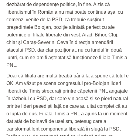
HARTA TIMIŞOAREI
dezbărat de dependențe politice, în fine. A zis că
liberalismul în România nu mai poate continua așa, cu
LICEE, ŞCOLI ŞI GRĂDINIŢE DIN TIMIŞ
comenzi venite de la PSD, că trebuie susținut
PRIMĂRIILE DIN TIMIŞ
președintele Bolojan, poziție aliniată perfect cu ale
puternicelor filiale liberale din vest: Arad, Bihor, Cluj,
SFATUL MEDICULUI
chiar și Caraș-Severin. Ceva în direcția amendării
atacului PSD, dar clar poziționat, nu cu fundul în două
SFATURI JURIDICE
luntri, cum ne-am fi așteptat să funcționeze filiala Timiș a
PNL.
Doar că filiala are multă treabă până la a spune că totul e
OK. Am văzut pe scena congresului pro-Bolojan lideri
liberali de Timiș strecurați printre căpetenii PNL angajate
în războiul cu PSD, dar care vin acasă și se pierd natural
printre lideri pesediști față de care au uitat complet că au
o luptă de dus. Filiala Timiș a PNL a ajuns la un moment
dat atât de bolnavă de uselism, beteșug care a
transformat lent componenta liberală în slugă la PSD,