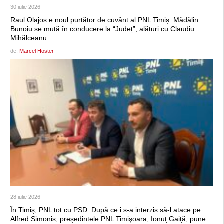
30 iulie 2026
Raul Olajos e noul purtător de cuvânt al PNL Timiș. Mădălin
Bunoiu se mută în conducere la “Județ”, alături cu Claudiu
Mihălceanu
de:
Marcel Hoster
28 iulie 2026
În Timiş, PNL tot cu PSD. După ce i s-a interzis să-l atace pe
Alfred Simonis, preşedintele PNL Timişoara, Ionuţ Gaiţă, pune