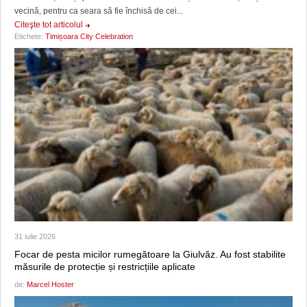
vecină, pentru ca seara să fie închisă de cei...
Citeşte tot articolul
Etichete:
Timișoara City Celebration
31 iulie 2026
Focar de pesta micilor rumegătoare la Giulvăz. Au fost stabilite
măsurile de protecție și restricțiile aplicate
de:
Marcel Hoster