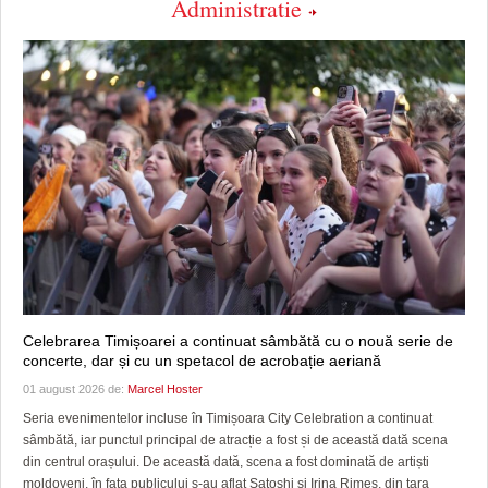
Administratie
Celebrarea Timișoarei a continuat sâmbătă cu o nouă serie de
concerte, dar și cu un spetacol de acrobație aeriană
01 august 2026 de:
Marcel Hoster
Seria evenimentelor incluse în Timișoara City Celebration a continuat
sâmbătă, iar punctul principal de atracție a fost și de această dată scena
din centrul orașului. De această dată, scena a fost dominată de artiști
moldoveni, în fața publicului s-au aflat Satoshi și Irina Rimes, din țara