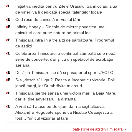
Iniţiativă inedită pentru Zilele Orașului Sânnicolau: ziua
d
B
de vineri va fi dedicată special talentelor locale
Cod roșu de caniculă în Vestul țării
d
B
Infinity Honey – Dincolo de miere: povestea unei
d
B
apiculturi care pune natura pe primul loc
Timişoara intră în a treia zi de sărbătoare. Programul
d
B
de astăzi
Celebrarea Timișoarei a continuat sâmbătă cu o nouă
d
B
serie de concerte, dar și cu un spetacol de acrobație
aeriană
De Ziua Timișoarei se dă și pașaportul sportiv/FOTO
d
B
S-a „deschis” Liga 2. Reșița a început cu victorie, Poli
d
B
joacă marți, iar Dumbrăvița miercuri
Timișoara pierde șansa unei victorii mari la Baia Mare,
d
B
dar iși ține adversarul la distanță
A vrut să-l atace pe Bolojan, dar i-a ieşit altceva.
d
B
Alexandru Rogobete spune că Nicolae Ceauşescu a
fost… “unicul vizionar al țării”
Toate știrile de azi din Timișoara