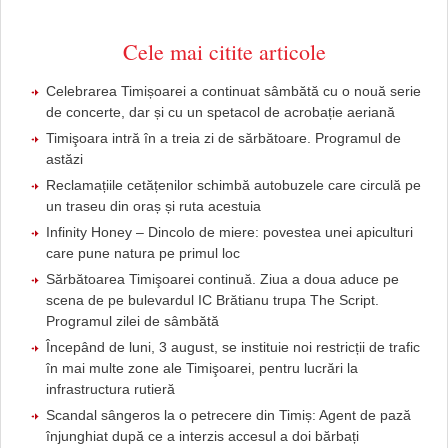
Cele mai citite articole
Celebrarea Timișoarei a continuat sâmbătă cu o nouă serie
de concerte, dar și cu un spetacol de acrobație aeriană
Timişoara intră în a treia zi de sărbătoare. Programul de
astăzi
Reclamațiile cetățenilor schimbă autobuzele care circulă pe
un traseu din oraș și ruta acestuia
Infinity Honey – Dincolo de miere: povestea unei apiculturi
care pune natura pe primul loc
Sărbătoarea Timişoarei continuă. Ziua a doua aduce pe
scena de pe bulevardul IC Brătianu trupa The Script.
Programul zilei de sâmbătă
Începând de luni, 3 august, se instituie noi restricții de trafic
în mai multe zone ale Timişoarei, pentru lucrări la
infrastructura rutieră
Scandal sângeros la o petrecere din Timiș: Agent de pază
înjunghiat după ce a interzis accesul a doi bărbați