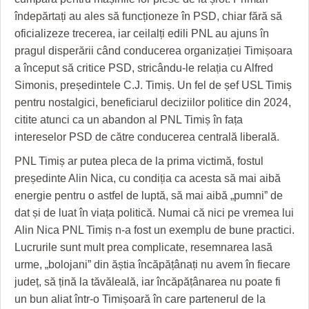
îndepărtați au ales să funcționeze în PSD, chiar fără să
oficializeze trecerea, iar ceilalți edili PNL au ajuns în
pragul disperării când conducerea organizației Timișoara
a început să critice PSD, stricându-le relația cu Alfred
Simonis, președintele C.J. Timiș. Un fel de șef USL Timiș
pentru nostalgici, beneficiarul deciziilor politice din 2024,
citite atunci ca un abandon al PNL Timiș în fața
intereselor PSD de către conducerea centrală liberală.
PNL Timiș ar putea pleca de la prima victimă, fostul
președinte Alin Nica, cu condiția ca acesta să mai aibă
energie pentru o astfel de luptă, să mai aibă „pumni” de
dat și de luat în viața politică. Numai că nici pe vremea lui
Alin Nica PNL Timiș n-a fost un exemplu de bune practici.
Lucrurile sunt mult prea complicate, resemnarea lasă
urme, „bolojani” din ăștia încăpățânați nu avem în fiecare
județ, să țină la tăvăleală, iar încăpățânarea nu poate fi
un bun aliat într-o Timișoară în care partenerul de la