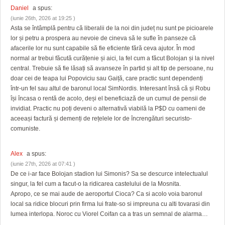
Daniel
a spus:
(iunie 26th, 2026 at 19:25 )
Asta se întâmplă pentru că liberalii de la noi din județ nu sunt pe picioarele
lor și petru a prospera au nevoie de cineva să le sufle în panseze că
afacerile lor nu sunt capabile să fie eficiente fără ceva ajutor. În mod
normal ar trebui făcută curățenie și aici, la fel cum a făcut Bolojan și la nivel
central. Trebuie să fie lăsați să avanseze în partid și alt tip de persoane, nu
doar cei de teapa lui Popoviciu sau Gaiță, care practic sunt dependenți
într-un fel sau altul de baronul local SimNordis. Interesant însă că și Robu
își încasa o rentă de acolo, deși el beneficiază de un cumul de pensii de
invidiat. Practic nu poți deveni o alternativă viabilă la P$D cu oameni de
aceeași factură și demenți de rețelele lor de încrengături securisto-
comuniste.
Alex
a spus:
(iunie 27th, 2026 at 07:41 )
De ce i-ar face Bolojan stadion lui Simonis? Sa se descurce intelectualul
singur, la fel cum a facut-o la ridicarea castelului de la Mosnita.
Apropo, ce se mai aude de aeroportul Cioca? Ca si acolo voia baronul
local sa ridice blocuri prin firma lui frate-so si impreuna cu alti tovarasi din
lumea interlopa. Noroc cu Viorel Coifan ca a tras un semnal de alarma…