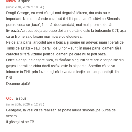
Ionică
a spus:
(iunie 26th, 2026 at 10:34 )
Dragă George, eu cred că ești mai degrabă Mircea, dar asta nu e
important. Nu cred că este cazul să îl ridici prea tare în slăvi pe Simonis
pentru ceea ce „face”, fiindcă, deocamdată, mai mult promite decât
livrează. Au trecut deja aproape doi ani de când este la butoanele CJT, așa
că ar fi bine să o lăsăm mai moale cu elogierea.
Pe de altă parte, articolul are o logică și spune un adevăr: marii liberali de
Timiș de astăzi – sau liberalii de Bihor – sunt, în mare parte, oameni fără
caracter și fără viziune politică, oameni pe care nu te poți baza.
Orice s-ar spune despre Nica, el rămâne singurul care are viitor politic din
gașca liberalilor, chiar dacă astăzi este în alt partid. Sperăm că se va
întoarce în PNL prin fuziune și că le va da o lecție acestor pesediști din
PNL.
Doamne ajută!
Gicu
a spus:
(iunie 26th, 2026 at 12:25 )
Georgele, ia vezi cu ce realizări se poate lauda simonis, pe Sursa de
vest.ro.
Îi găsești și pe FB.