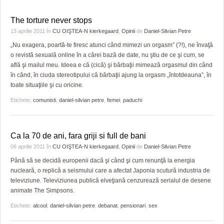
The torture never stops
13 aprilie 2011
în
CU OIŞTEA-N kierkegaard
,
Opinii
de
Daniel-Silvian Petre
„Nu exagera, poartă-te firesc atunci când mimezi un orgasm” (?!), ne învaţă
o revistă sexuală online în a cărei bază de date, nu ştiu de ce şi cum, se
află şi mailul meu. Ideea e că (cică) şi bărbaţii mimează orgasmul din când
în când, în ciuda stereotipului că bărbaţii ajung la orgasm „întotdeauna”, în
toate situaţiile şi cu oricine.
Etichete:
comunisti
,
daniel-silvian petre
,
femei
,
paduchi
Ca la 70 de ani, fara griji si full de bani
06 aprilie 2011
în
CU OIŞTEA-N kierkegaard
,
Opinii
de
Daniel-Silvian Petre
Până să se decidă europenii dacă şi când şi cum renunţă la energia
nucleară, o replică a seismului care a afectat Japonia scutură industria de
televiziune. Televiziunea publică elveţiană cenzurează serialul de desene
animate The Simpsons.
Etichete:
alcool
,
daniel-silvian petre
,
debanat
,
pensionari
,
sex