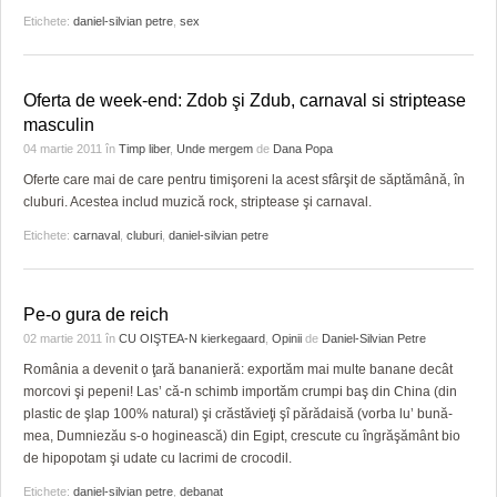
Etichete:
daniel-silvian petre
,
sex
Oferta de week-end: Zdob şi Zdub, carnaval si striptease
masculin
04 martie 2011
în
Timp liber
,
Unde mergem
de
Dana Popa
Oferte care mai de care pentru timişoreni la acest sfârşit de săptămână, în
cluburi. Acestea includ muzică rock, striptease şi carnaval.
Etichete:
carnaval
,
cluburi
,
daniel-silvian petre
Pe-o gura de reich
02 martie 2011
în
CU OIŞTEA-N kierkegaard
,
Opinii
de
Daniel-Silvian Petre
România a devenit o ţară bananieră: exportăm mai multe banane decât
morcovi şi pepeni! Las’ că-n schimb importăm crumpi baş din China (din
plastic de şlap 100% natural) şi crăstăvieţi şî părădaisă (vorba lu’ bună-
mea, Dumniezău s-o hoginească) din Egipt, crescute cu îngrăşământ bio
de hipopotam şi udate cu lacrimi de crocodil.
Etichete:
daniel-silvian petre
,
debanat