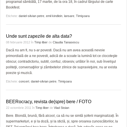
GRĂDINA TAICII DOMNULUI
CRONICĂ DE FILM
ACCIDENTE
programat sâmbătă, 17 martie, de la ora 18, în cadrul târgului de carte
Bookfest.
ZIARISTU’ DE TERASĂ
UNDE MERGEM
ANUNŢURI
Etichete:
daniel-silvian petre
,
emil kindlein
,
lansare
,
Timişoara
CU OIŞTEA-N KIERKEGAARD
FILME DOCUMENTARE
INFO SI UTILE
Unde sunt zapezile de alta data?
FINANŢĂRI DE LA A LA Z
CLIPURI VIDEO
CULTURA
08 februarie 2012
în
Timp liber
de
Claudia Tanasescu
PE SURSE
JOCURI ONLINE
INVATAMANT
Dacă nu am fi, nu s-ar povesti. Dacă nu am avea această nevoie
primordială de a ne povesti, adică de a scoate la lumină tot ce clocoteşte
JUSTITIE
obscur, contradictoriu, subtil, confuz, obsesiv, urlător în noi, sub învelişul
politeţii, conversaţiilor şi zâmbetelor zilnice de supravieţuire, nu ar exista
FILME DOCUMENTARE
poezie şi muzică.
Etichete:
concert
,
daniel-silvian petre
,
Timişoara
CLIPURI VIDEO
JOCURI ONLINE
BEERocracy, revista de(spre) bere / FOTO
DIVERSE
22 octombrie 2011
în
Timp liber
de
Vlad Stoian
Bere. Blondă, brună, fără alcool, ca să nu se simtă șoferii marginalizați. În
FARMACII DIN TIMIŞOARA
supermarketuri, e și la doză, și la sticlă, și, spre oroarea cunoscătorilor, la