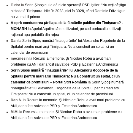
Tudor
la
Sorin Şipoş nu le dă nicio speranţă PSD-iştilor: “Nu veți câștiga
niciodată Timișoara. Nici în 2028, nici în 3028, când Dominic Fritz sigur
nu va mai fi primar
A oprit conducerea țării apa de la fântânile publice din Timișoara? -
MONARH
la
Apelul Aqutim către utilizatori, pe cod portocaliu: utilizați
rațional apa potabilă din rețea
Dan
la
Sorin Şipoş numără “inaugurările” lui Alexandru Rogobete de la
Spitalul pentru mari arși Timișoara: Nu a construit un spital, ci un
calendar de promisiuni
mecmesin
la
Recurs la memorie. Şi Nicolae Robu a avut mari
probleme cu ANI, dar a fost salvat de PSD şi Ecaterina Andronescu
Sorin Şipoş numără “inaugurările” lui Alexandru Rogobete de la
Spitalul pentru mari arși Timișoara: Nu a construit un spital, ci un
calendar de promisiuni – Portal Știri România
la
Sorin Şipoş numără
“inaugurările” lui Alexandru Rogobete de la Spitalul pentru mari arși
Timișoara: Nu a construit un spital, ci un calendar de promisiuni
Dan A.
la
Recurs la memorie. Şi Nicolae Robu a avut mari probleme cu
ANI, dar a fost salvat de PSD şi Ecaterina Andronescu
M.M.
la
Recurs la memorie. Şi Nicolae Robu a avut mari probleme cu
ANI, dar a fost salvat de PSD şi Ecaterina Andronescu