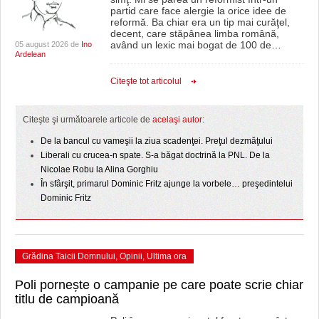
partid care face alergie la orice idee de
reformă. Ba chiar era un tip mai curăţel,
decent, care stăpânea limba română,
având un lexic mai bogat de 100 de
…
05 august 2026 de
Ino
Ardelean
Citeşte tot articolul
Citeşte şi următoarele articole de
acelaşi autor:
De la bancul cu vameşii la ziua scadenţei. Preţul dezmăţului
Liberali cu crucea-n spate. S-a băgat doctrină la PNL. De la
Nicolae Robu la Alina Gorghiu
În sfârşit, primarul Dominic Fritz ajunge la vorbele… preşedintelui
Dominic Fritz
Grădina Taicii Domnului
,
Opinii
,
Ultima ora
Poli pornește o campanie pe care poate scrie chiar
titlu de campioană