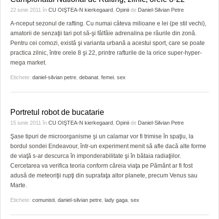
22 iunie 2011
în
CU OIŞTEA-N kierkegaard
,
Opinii
de
Daniel-Silvian Petre
A-nceput sezonul de rafting. Cu numai câteva milioane e lei (pe stil vechi),
amatorii de senzaţii tari pot să-şi fâlfâie adrenalina pe râurile din zonă.
Pentru cei comozi, există şi varianta urbană a acestui sport, care se poate
practica zilnic, între orele 8 şi 22, printre rafturile de la orice super-hyper-
mega market.
Etichete:
daniel-silvian petre
,
debanat
,
femei
,
sex
Portretul robot de bucatarie
15 iunie 2011
în
CU OIŞTEA-N kierkegaard
,
Opinii
de
Daniel-Silvian Petre
Şase tipuri de microorganisme şi un calamar vor fi trimise în spaţiu, la
bordul sondei Endeavour, într-un experiment menit să afle dacă alte forme
de viaţă s-ar descurca în imponderabilitate şi în bătaia radiaţiilor.
Cercetarea va verifica teoria conform căreia viaţa pe Pământ ar fi fost
adusă de meteoriţii rupţi din suprafaţa altor planete, precum Venus sau
Marte.
Etichete:
comunisti
,
daniel-silvian petre
,
lady gaga
,
sex