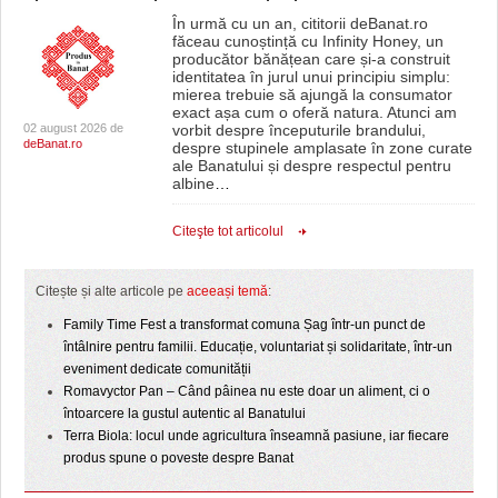
În urmă cu un an, cititorii deBanat.ro
făceau cunoștință cu Infinity Honey, un
producător bănățean care și-a construit
identitatea în jurul unui principiu simplu:
mierea trebuie să ajungă la consumator
exact așa cum o oferă natura. Atunci am
02 august 2026 de
vorbit despre începuturile brandului,
deBanat.ro
despre stupinele amplasate în zone curate
ale Banatului și despre respectul pentru
albine
…
Citeşte tot articolul
Citește și alte articole pe
aceeași temă
:
Family Time Fest a transformat comuna Șag într-un punct de
întâlnire pentru familii. Educație, voluntariat și solidaritate, într-un
eveniment dedicate comunității
Romavyctor Pan – Când pâinea nu este doar un aliment, ci o
întoarcere la gustul autentic al Banatului
Terra Biola: locul unde agricultura înseamnă pasiune, iar fiecare
produs spune o poveste despre Banat