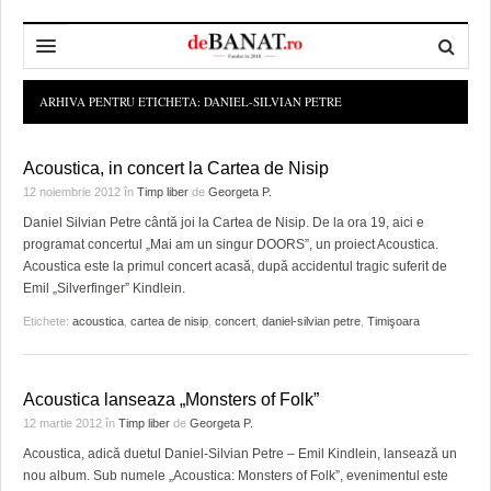
HOME
ARHIVA PENTRU ETICHETA:
DANIEL-SILVIAN PETRE
ADMINISTRAȚIE
DESPRE NOI
Acoustica, in concert la Cartea de Nisip
POLITICĂ
REDACȚIA DEBANAT
PRIMĂRIA TIMIŞOARA
12 noiembrie 2012
în
Timp liber
de
Georgeta P.
Daniel Silvian Petre cântă joi la Cartea de Nisip. De la ora 19, aici e
SPORT
POLITICA DE COOKIES
CONSILIUL JUDEŢEAN TIMIŞ
POLITICA
programat concertul „Mai am un singur DOORS”, un proiect Acoustica.
Acoustica este la primul concert acasă, după accidentul tragic suferit de
OPINII
POLITICA DE CONFIDENȚIALITATE
PREFECTURA TIMIŞ
POLI TIMISOARA
Emil „Silverfinger” Kindlein.
TIMP LIBER ȘI CULTURĂ
FOTBAL JUDETEAN
DOSARELE DEBANAT
Etichete:
acoustica
,
cartea de nisip
,
concert
,
daniel-silvian petre
,
Timişoara
ECONOMIC
ALTE SPORTURI
ETICA LUCIDITĂȚII ASISTATE
TIMP LIBER
Acoustica lanseaza „Monsters of Folk”
SĂNĂTATE
JURNAL DE CAMPANIE
ULTRAMARIN VA RECOMANDA
AFACERI
12 martie 2012
în
Timp liber
de
Georgeta P.
MAI MULTE
ZÂMBETE AMARE
CULTURA
Acoustica, adică duetul Daniel-Silvian Petre – Emil Kindlein, lansează un
nou album. Sub numele „Acoustica: Monsters of Folk”, evenimentul este