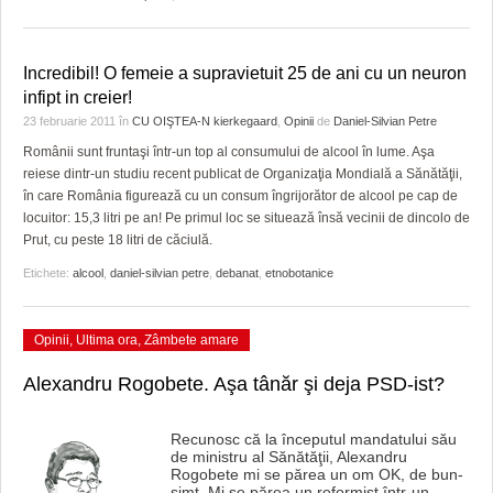
Incredibil! O femeie a supravietuit 25 de ani cu un neuron
infipt in creier!
23 februarie 2011
în
CU OIŞTEA-N kierkegaard
,
Opinii
de
Daniel-Silvian Petre
Românii sunt fruntaşi într-un top al consumului de alcool în lume. Aşa
reiese dintr-un studiu recent publicat de Organizaţia Mondială a Sănătăţii,
în care România figurează cu un consum îngrijorător de alcool pe cap de
locuitor: 15,3 litri pe an! Pe primul loc se situează însă vecinii de dincolo de
Prut, cu peste 18 litri de căciulă.
Etichete:
alcool
,
daniel-silvian petre
,
debanat
,
etnobotanice
Opinii
,
Ultima ora
,
Zâmbete amare
Alexandru Rogobete. Aşa tânăr şi deja PSD-ist?
Recunosc că la începutul mandatului său
de ministru al Sănătăţii, Alexandru
Rogobete mi se părea un om OK, de bun-
simţ. Mi se părea un reformist într-un