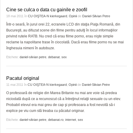
Cine se culca o data cu gainile e zoofil
18 mai 2011
în
CU OIŞTEA-N kierkegaard
,
Opinii
de
Daniel-Silvian Petre
Într-o seară, în jurul orei 22, ecranele LCD din staţia Piaţa Romană, din
Bucureşti, au difuzat scene din filme pentru adulţi în locul informaţiilor
privind rutele RATB. Nu cred că erau filme porno, erau nişte simple
reclame la napolitane trase în ciocolată. Dacă erau filme porno nu se mai
înghesuia nimeni în autobuze.
Etichete:
daniel-silvian petre
,
debanat
,
sex
Pacatul original
11 mai 2011
în
CU OIŞTEA-N kierkegaard
,
Opinii
de
Daniel-Silvian Petre
O profesoară de religie din Marea Britanie nu mai are voie să predea
niciodată după ce a recunoscut că a întreţinut relaţii sexuale cu un elev.
Probabil elevul era mai greu de cap şi profesoara a fost nevoită să-i
explice pe viu cum stă treaba cu păcatul originar.
Etichete:
daniel-silvian petre
,
debanat.ro
,
internet
,
sex