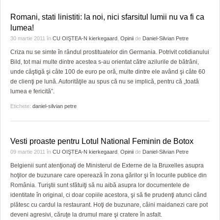
Romani, stati linistiti: la noi, nici sfarsitul lumii nu va fi ca
lumea!
30 martie 2011
în
CU OIŞTEA-N kierkegaard
,
Opinii
de
Daniel-Silvian Petre
Criza nu se simte în rândul prostituatelor din Germania. Potrivit cotidianului
Bild, tot mai multe dintre acestea s-au orientat către azilurile de bătrâni,
unde câştigă şi câte 100 de euro pe oră, multe dintre ele având şi câte 60
de clienţi pe lună. Autorităţile au spus că nu se implică, pentru că „toată
lumea e fericită”.
Etichete:
daniel-silvian petre
Vesti proaste pentru Lotul National Feminin de Botox
09 martie 2011
în
CU OIŞTEA-N kierkegaard
,
Opinii
de
Daniel-Silvian Petre
Belgienii sunt atenţionaţi de Ministerul de Externe de la Bruxelles asupra
hoţilor de buzunare care operează în zona gărilor şi în locurile publice din
România. Turiştii sunt sfătuiţi să nu aibă asupra lor documentele de
identitate în original, ci doar copiile acestora, şi să fie prudenţi atunci când
plătesc cu cardul la restaurant. Hoţi de buzunare, câini maidanezi care pot
deveni agresivi, căruţe la drumul mare şi cratere în asfalt.