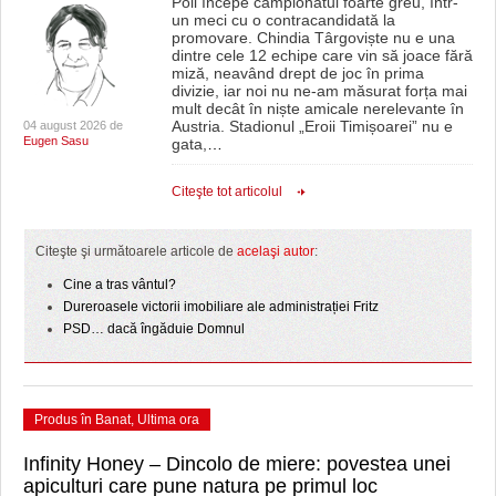
Poli începe campionatul foarte greu, într-
un meci cu o contracandidată la
promovare. Chindia Târgoviște nu e una
dintre cele 12 echipe care vin să joace fără
miză, neavând drept de joc în prima
divizie, iar noi nu ne-am măsurat forța mai
mult decât în niște amicale nerelevante în
Austria. Stadionul „Eroii Timișoarei” nu e
04 august 2026 de
Eugen Sasu
gata,
…
Citeşte tot articolul
Citeşte şi următoarele articole de
acelaşi autor
:
Cine a tras vântul?
Dureroasele victorii imobiliare ale administrației Fritz
PSD… dacă îngăduie Domnul
Produs în Banat
,
Ultima ora
Infinity Honey – Dincolo de miere: povestea unei
apiculturi care pune natura pe primul loc