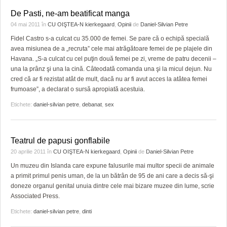
De Pasti, ne-am beatificat manga
04 mai 2011
în
CU OIŞTEA-N kierkegaard
,
Opinii
de
Daniel-Silvian Petre
Fidel Castro s-a culcat cu 35.000 de femei. Se pare că o echipă specială
avea misiunea de a „recruta” cele mai atrăgătoare femei de pe plajele din
Havana. „S-a culcat cu cel puţin două femei pe zi, vreme de patru decenii –
una la prânz şi una la cină. Câteodată comanda una şi la micul dejun. Nu
cred că ar fi rezistat atât de mult, dacă nu ar fi avut acces la atâtea femei
frumoase”, a declarat o sursă apropiată acestuia.
Etichete:
daniel-silvian petre
,
debanat
,
sex
Teatrul de papusi gonflabile
20 aprilie 2011
în
CU OIŞTEA-N kierkegaard
,
Opinii
de
Daniel-Silvian Petre
Un muzeu din Islanda care expune falusurile mai multor specii de animale
a primit primul penis uman, de la un bătrân de 95 de ani care a decis să-şi
doneze organul genital unuia dintre cele mai bizare muzee din lume, scrie
Associated Press.
Etichete:
daniel-silvian petre
,
dinti