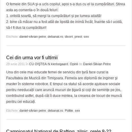
O femeie din SUA şi-a ucis copilul, apoi s-a dus cu el la cumpărături. Știrea
asta aș comenta-o în două feluri:
1. oribilă soartă, să mergi la cumpărături și pe lumea ailaltă!
2. bine că măcar nu a fost atât de lipsită de inimă încât, înainte să-l ucidă,
să-l fi dus la cumpărături!
Etichete:
daniel-silvian petre
,
debanat.ro
,
divort
,
preot
,
sex
Cei din urma vor fi ultimii
29 iunie 2011
în
CU OIŞTEA-N kierkegaard
,
Opinii
de
Daniel-Silvian Petre
Una din cele mai educate femei de serviciu din țară face curat la
Facultatea de Muzică din Timişoara. Femeia are diplomă de inginer şi
master în sisteme robotice. E timpul ca statul să acorde ajutoare sociale
pentru needucații care aruncă mucuri de țigară și coji de semințe pe jos,
contribuind astfel, după cât îi duce mintea, la crearea de locuri de muncă
pentru cei educați.
Etichete:
daniel-silvian petre
,
debanat.ro
,
Politie
,
sex
Campionatul National de Rafting, zilnic, orele 8-22