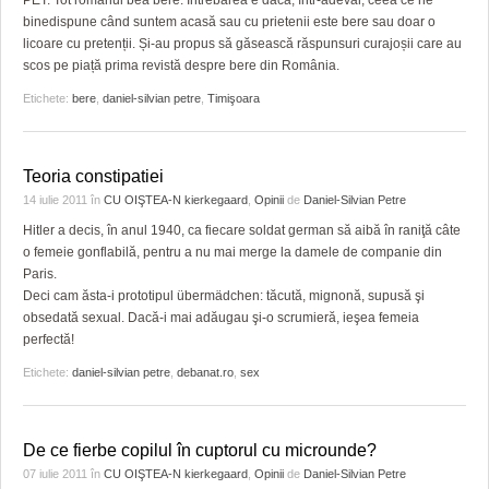
PET. Tot românul bea bere. Întrebarea e dacă, într-adevăr, ceea ce ne
HARTA TIMIŞOAREI
binedispune când suntem acasă sau cu prietenii este bere sau doar o
licoare cu pretenții. Și-au propus să găsească răspunsuri curajoșii care au
LICEE, ŞCOLI ŞI GRĂDINIŢE DIN TIMIŞ
scos pe piață prima revistă despre bere din România.
PRIMĂRIILE DIN TIMIŞ
Etichete:
bere
,
daniel-silvian petre
,
Timişoara
SFATUL MEDICULUI
Teoria constipatiei
SFATURI JURIDICE
14 iulie 2011
în
CU OIŞTEA-N kierkegaard
,
Opinii
de
Daniel-Silvian Petre
Hitler a decis, în anul 1940, ca fiecare soldat german să aibă în raniţă câte
o femeie gonflabilă, pentru a nu mai merge la damele de companie din
Paris.
Deci cam ăsta-i prototipul übermädchen: tăcută, mignonă, supusă şi
obsedată sexual. Dacă-i mai adăugau şi-o scrumieră, ieşea femeia
perfectă!
Etichete:
daniel-silvian petre
,
debanat.ro
,
sex
De ce fierbe copilul în cuptorul cu microunde?
07 iulie 2011
în
CU OIŞTEA-N kierkegaard
,
Opinii
de
Daniel-Silvian Petre