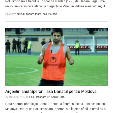
GRĂDINA TAICII DOMNULUI
CRONICĂ DE FILM
ACCIDENTE
Poli Timişoara a trecut la un scor de maidan (12-0) de Flacăra Făget, într-
un joc amical în care atacanţii pregătiţi de Valentin Velcea s-au dezlănţuit.
ZIARISTU’ DE TERASĂ
UNDE MERGEM
ANUNŢURI
Etichete:
amical
,
flacara faget
,
poli
,
victorie
CU OIŞTEA-N KIERKEGAARD
FILME DOCUMENTARE
INFO SI UTILE
FINANŢĂRI DE LA A LA Z
CLIPURI VIDEO
CULTURA
PE SURSE
JOCURI ONLINE
INVATAMANT
JUSTITIE
FILME DOCUMENTARE
CLIPURI VIDEO
JOCURI ONLINE
Argentinianul Speroni lasa Banatul pentru Moldova
DIVERSE
27 ianuarie 2013
în
Poli Timisoara
de
Sabin Cara
Raul Speroni părăseşte Banatul, pentru a îmbrăca tricoul unei echipe din
FARMACII DIN TIMIŞOARA
Moldova. Dorit şi de Poli Timişoara, Speroni s-a înţeles până la urmă cu o