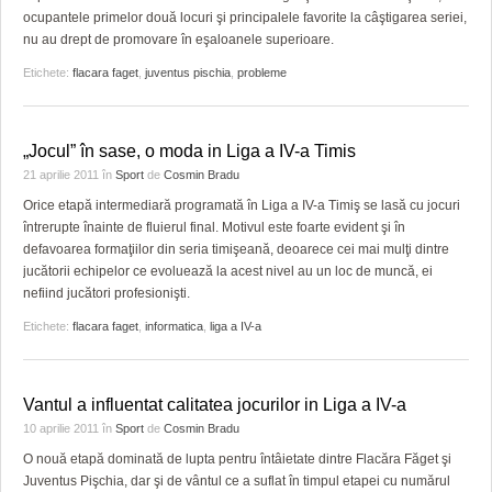
ocupantele primelor două locuri şi principalele favorite la câştigarea seriei,
nu au drept de promovare în eşaloanele superioare.
Etichete:
flacara faget
,
juventus pischia
,
probleme
„Jocul” în sase, o moda in Liga a IV-a Timis
21 aprilie 2011
în
Sport
de
Cosmin Bradu
Orice etapă intermediară programată în Liga a IV-a Timiş se lasă cu jocuri
întrerupte înainte de fluierul final. Motivul este foarte evident şi în
defavoarea formaţiilor din seria timişeană, deoarece cei mai mulţi dintre
jucătorii echipelor ce evoluează la acest nivel au un loc de muncă, ei
nefiind jucători profesionişti.
Etichete:
flacara faget
,
informatica
,
liga a IV-a
Vantul a influentat calitatea jocurilor in Liga a IV-a
10 aprilie 2011
în
Sport
de
Cosmin Bradu
O nouă etapă dominată de lupta pentru întâietate dintre Flacăra Făget şi
Juventus Pişchia, dar şi de vântul ce a suflat în timpul etapei cu numărul