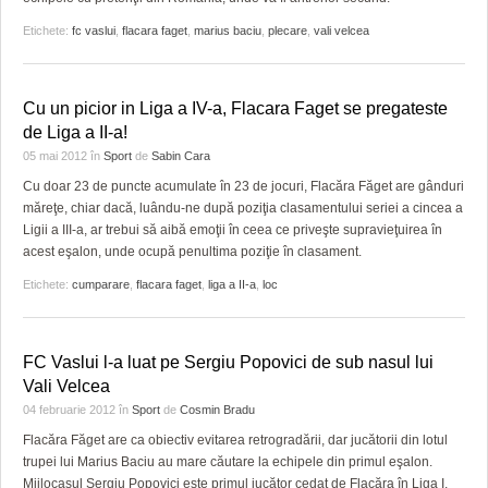
Etichete:
fc vaslui
,
flacara faget
,
marius baciu
,
plecare
,
vali velcea
Cu un picior in Liga a IV-a, Flacara Faget se pregateste
de Liga a II-a!
05 mai 2012
în
Sport
de
Sabin Cara
Cu doar 23 de puncte acumulate în 23 de jocuri, Flacăra Făget are gânduri
măreţe, chiar dacă, luându-ne după poziţia clasamentului seriei a cincea a
Ligii a III-a, ar trebui să aibă emoţii în ceea ce priveşte supravieţuirea în
acest eşalon, unde ocupă penultima poziţie în clasament.
Etichete:
cumparare
,
flacara faget
,
liga a II-a
,
loc
FC Vaslui l-a luat pe Sergiu Popovici de sub nasul lui
Vali Velcea
04 februarie 2012
în
Sport
de
Cosmin Bradu
Flacăra Făget are ca obiectiv evitarea retrogradării, dar jucătorii din lotul
trupei lui Marius Baciu au mare căutare la echipele din primul eşalon.
Mijlocaşul Sergiu Popovici este primul jucător cedat de Flacăra în Liga I,