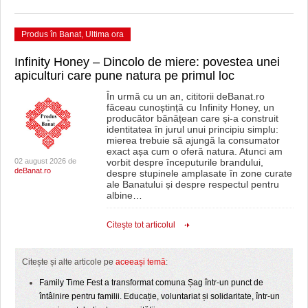
Produs în Banat
,
Ultima ora
Infinity Honey – Dincolo de miere: povestea unei
apiculturi care pune natura pe primul loc
În urmă cu un an, cititorii deBanat.ro
făceau cunoștință cu Infinity Honey, un
producător bănățean care și-a construit
identitatea în jurul unui principiu simplu:
mierea trebuie să ajungă la consumator
exact așa cum o oferă natura. Atunci am
02 august 2026 de
vorbit despre începuturile brandului,
deBanat.ro
despre stupinele amplasate în zone curate
ale Banatului și despre respectul pentru
albine
…
Citeşte tot articolul
Citește și alte articole pe
aceeași temă
:
Family Time Fest a transformat comuna Șag într-un punct de
întâlnire pentru familii. Educație, voluntariat și solidaritate, într-un