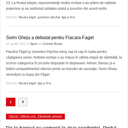
23. La finalul etapei, reprezentanţii multor echipe s-au plâns de rafalele
puternice şi au subliniat calitatea slabă a jocurilor din acest motiv.
Etichete:
flacara faget
,
juventus pischia
,
liga a IV-a
Sorin Gheju a debutat pentru Flacara Faget
02 aprilie 2011
în
Sport
de
Cosmin Bradu
Flacăra Făget şi Juventus Pişchia merg cap la cap în lupta pentru
câştigarea seriei. Ambele echipe s-au impus în ultima etapă de sâmbătă, la
scoruri categorice în jocurile disputate în deplasare. Adrian Săvoiu şi-a
întărit compartimentul ofensiv printr-un transfer de senzaţie, Sorin Gheju
semnând cu trupa din Făget.
Etichete:
flacara faget
,
liga a IV-a
1
Opinii
,
Ultima ora
,
Zâmbete amare
De la bancul cu vameşii la ziua scadenţei. Preţul