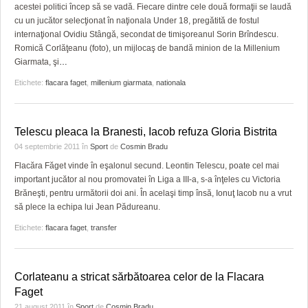
acestei politici încep să se vadă. Fiecare dintre cele două formaţii se laudă
cu un jucător selecţionat în naţionala Under 18, pregătită de fostul
internaţional Ovidiu Stângă, secondat de timişoreanul Sorin Brîndescu.
Romică Corlăţeanu (foto), un mijlocaş de bandă minion de la Millenium
Giarmata, şi
…
Etichete:
flacara faget
,
millenium giarmata
,
nationala
Telescu pleaca la Branesti, Iacob refuza Gloria Bistrita
04 septembrie 2011
în
Sport
de
Cosmin Bradu
Flacăra Făget vinde în eşalonul secund. Leontin Telescu, poate cel mai
important jucător al nou promovatei în Liga a III-a, s-a înţeles cu Victoria
Brăneşti, pentru următorii doi ani. În acelaşi timp însă, Ionuţ Iacob nu a vrut
să plece la echipa lui Jean Pădureanu.
Etichete:
flacara faget
,
transfer
Corlateanu a stricat sărbătoarea celor de la Flacara
Faget
21 august 2011
în
Sport
de
Cosmin Bradu