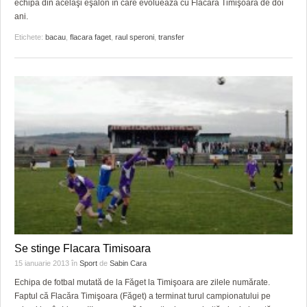
echipă din acelaşi eşalon în care evoluează cu Flacăra Timişoara de doi
HARTA TIMIŞOAREI
ani.
LICEE, ŞCOLI ŞI GRĂDINIŢE DIN TIMIŞ
Etichete:
bacau
,
flacara faget
,
raul speroni
,
transfer
PRIMĂRIILE DIN TIMIŞ
SFATUL MEDICULUI
SFATURI JURIDICE
Se stinge Flacara Timisoara
15 ianuarie 2013
în
Sport
de
Sabin Cara
Echipa de fotbal mutată de la Făget la Timişoara are zilele numărate.
Faptul că Flacăra Timişoara (Făget) a terminat turul campionatului pe