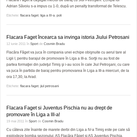
Adrian Săvoiu s-a impus cu 1-0, după un penalty transformat de Telescu.
Etichete:
flacara faget
,
liga a III-a
,
poli
Flacara Faget încearca sa invinga istoria Jiului Petrosani
12 iunie 2011
în
Sport
de
Cosmin Bradu
Flacăra Făget va juca în compania unei echipe obişnuite cu aerul tare al
Ligii I, pentru barajul de promovare în Liga a III-a. Sorţii nu au fost de
partea formaţiei din judeţul Timiş şi i-au scos în cale Jiul Petroşani, cu care
va juca în partida de baraj pentru promovarea în Liga a III-a miercuri, de la
ora 17,30, la Arad.
Etichete:
flacara faget
,
jiul petrosani
Flacara Faget si Juventus Pischia nu au drept de
promovare în Liga a III-a!
19 mai 2011
în
Sport
de
Cosmin Bradu
Cu câteva zile înainte de marele derbi din Liga a IV-a Timiş este pe cale să
explodeze bomba sezonului. AS Flacăra Făget şi AS Juventus Pişchia,