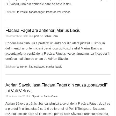
FC Vaslui, una din echipele care se bate la titlu.
Etichete:
fc vaslui
,
flacara faget
,
transfer
,
vali velcea
Flacara Faget are antrenor: Marius Baciu
18 octombrie 2011
în
Sport
de
Sabin Cara
Conducerea clubului a preferat un antrenor din afara judeţului Timiș, în
detrimentul unor tehnicieni de-ai locului. Fostul stelist Marius Baciu a
acceptat oferta venită de la Flacăra Făget şi va continua munca începută în
urmă cu mai bine de un an de Adrian Săvoiu.
Etichete:
antrenor
,
flacara faget
,
marius baciu
Adrian Savoiu lasa Flacara Faget din cauza „portavocii”
lui Vali Velcea
11 octombrie 2011
în
Sport
de
Sabin Cara
Adrian Săvoiu a părăsit banca tehnică a celor de la Flacăra Făget, după ce
a pierdut în ultima etapă cu 1-6 pe terenul lui Poli II Timişoara. Nu acest
rezultat umilitor pare să fie motivul pentru care Săvoiu a aruncat prosopul,