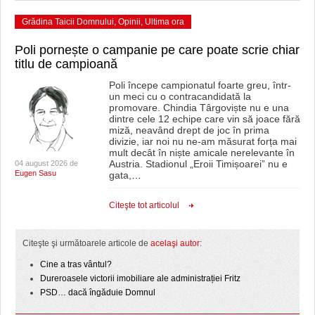
Grădina Taicii Domnului
,
Opinii
,
Ultima ora
Poli pornește o campanie pe care poate scrie chiar
titlu de campioană
Poli începe campionatul foarte greu, într-
un meci cu o contracandidată la
promovare. Chindia Târgoviște nu e una
dintre cele 12 echipe care vin să joace fără
miză, neavând drept de joc în prima
divizie, iar noi nu ne-am măsurat forța mai
mult decât în niște amicale nerelevante în
Austria. Stadionul „Eroii Timișoarei” nu e
04 august 2026 de
Eugen Sasu
gata,
…
Citeşte tot articolul
Citeşte şi următoarele articole de
acelaşi autor
:
Cine a tras vântul?
Dureroasele victorii imobiliare ale administrației Fritz
PSD… dacă îngăduie Domnul