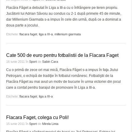
Flacăra Făget a debutat în Liga a III-a cu o înfrângere pe teren propriu.
Jucătorii lui Adrian Săvoiu au condus cu 2-1 după primele 45 de minute,
dar Millenium Giarmata s-a impus în cele din urmă, după ce a dominat a
doua parte a jocului.
Etichete:
flacara faget
,
liga a III-a
,
millenium giarmata
Cate 500 de euro pentru fotbalistii de la Flacara Faget
16 iunie 2011
în
Sport
de
Sabin Cara
Cu o primă de zece ori mai mică, Flacăra Făget s-a impus în faţa Jiului
Petroşani, o echipă de tradiţie în fotbalul românesc. Fotbaliştii de la
Flacăra Făget au mai avut un motiv de bucurie în urma victoriei din jocul
care a contat pentru barajul de promovare în Liga a III-a.
Etichete:
flacara faget
,
liga a III-a
Flacara Faget, colega cu Poli!
15 iunie 2011
în
Sport
de
Mirela Linta
Flacăra Făget a câştigat meciul de baraj cu Jiul Petroşani. Echipa lui