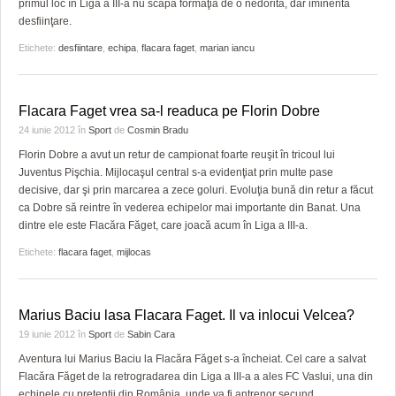
primul loc în Liga a III-a nu scapă formaţia de o nedorită, dar iminentă
desfiinţare.
Etichete:
desfiintare
,
echipa
,
flacara faget
,
marian iancu
Flacara Faget vrea sa-l readuca pe Florin Dobre
24 iunie 2012
în
Sport
de
Cosmin Bradu
Florin Dobre a avut un retur de campionat foarte reuşit în tricoul lui
Juventus Pişchia. Mijlocaşul central s-a evidenţiat prin multe pase
decisive, dar şi prin marcarea a zece goluri. Evoluţia bună din retur a făcut
ca Dobre să reintre în vederea echipelor mai importante din Banat. Una
dintre ele este Flacăra Făget, care joacă acum în Liga a III-a.
Etichete:
flacara faget
,
mijlocas
Marius Baciu lasa Flacara Faget. Il va inlocui Velcea?
19 iunie 2012
în
Sport
de
Sabin Cara
Aventura lui Marius Baciu la Flacăra Făget s-a încheiat. Cel care a salvat
Flacăra Făget de la retrogradarea din Liga a III-a a ales FC Vaslui, una din
echipele cu pretenţii din România, unde va fi antrenor secund.