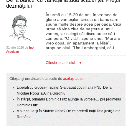
dezmăţului
În urmă cu 15-20 de ani, în vremea de
glorie a vameşilor, circula un banc care
spune multe despre acea perioadă. Cică
urma să vină ziua de naştere a unui
vameş, iar colegii săi discutau ce să-i
cumpere. “O vilă!”, spune unul. “Mai are
vreo două, un apartament la Nisa”,
propune altul. “Um Lamborghini, că-i
…
31 iulie 2026 de
Ino
Ardelean
Citeşte tot articolul
Citeşte şi următoarele articole de
acelaşi autor:
Liberali cu crucea-n spate. S-a băgat doctrină la PNL. De la
Nicolae Robu la Alina Gorghiu
În sfârşit, primarul Dominic Fritz ajunge la vorbele… preşedintelui
Dominic Fritz
A sunat Lia şi în Statele Unite? De ce preferă fraţii Tate justiţia din
România