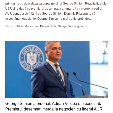
HARTA TIMIŞOAREI
prim-minsitru doar dacă va pupa inelul lui George Simion. Reacţia liderului
USR vine după ce premierul desemnat a anunţat că va merge la sediul
LICEE, ŞCOLI ŞI GRĂDINIŢE DIN TIMIŞ
AUR pentru a se întâlni cu George Simion. Dominic Fritz spune că,
acceptând negocierile, George Simion nu mai poate pretinde
…
PRIMĂRIILE DIN TIMIŞ
Etichete:
Adrian Vestea
,
aur
,
Dominic Fritz
,
George Simion
,
guvern
SFATUL MEDICULUI
SFATURI JURIDICE
George Simion a ordonat, Adrian Veştea s-a executat.
Premierul desemnat merge la negocieri cu liderul AUR