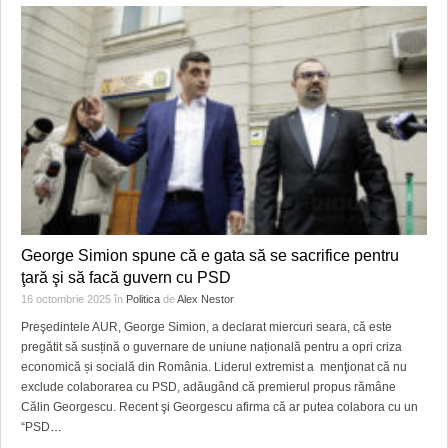
George Simion spune că e gata să se sacrifice pentru
ţară şi să facă guvern cu PSD
16 octombrie 2025
în
Politica
de
Alex Nestor
Preşedintele AUR, George Simion, a declarat miercuri seara, că este
pregătit să susțină o guvernare de uniune națională pentru a opri criza
economică și socială din România. Liderul extremist a menţionat că nu
exclude colaborarea cu PSD, adăugând că premierul propus rămâne
Călin Georgescu. Recent şi Georgescu afirma că ar putea colabora cu un
“PSD
…