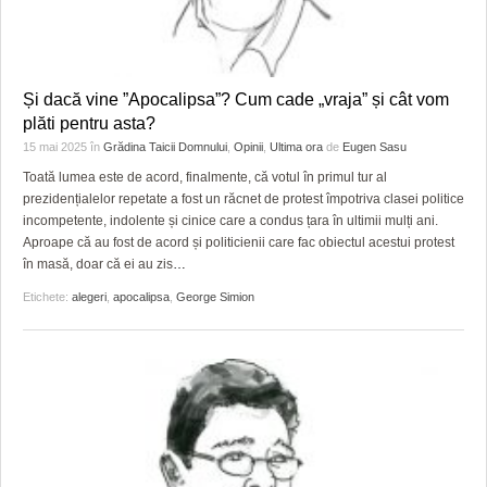
Și dacă vine ”Apocalipsa”? Cum cade „vraja” și cât vom
plăti pentru asta?
15 mai 2025
în
Grădina Taicii Domnului
,
Opinii
,
Ultima ora
de
Eugen Sasu
Toată lumea este de acord, finalmente, că votul în primul tur al
prezidențialelor repetate a fost un răcnet de protest împotriva clasei politice
incompetente, indolente și cinice care a condus țara în ultimii mulți ani.
Aproape că au fost de acord și politicienii care fac obiectul acestui protest
în masă, doar că ei au zis
…
Etichete:
alegeri
,
apocalipsa
,
George Simion