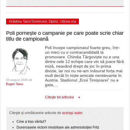
Grădina Taicii Domnului
,
Opinii
,
Ultima ora
Poli pornește o campanie pe care poate scrie chiar
titlu de campioană
Poli începe campionatul foarte greu, într-
un meci cu o contracandidată la
promovare. Chindia Târgoviște nu e una
dintre cele 12 echipe care vin să joace fără
miză, neavând drept de joc în prima
divizie, iar noi nu ne-am măsurat forța mai
mult decât în niște amicale nerelevante în
Austria. Stadionul „Eroii Timișoarei” nu e
04 august 2026 de
Eugen Sasu
gata,
…
Citeşte tot articolul
Citeşte şi următoarele articole de
acelaşi autor
:
Cine a tras vântul?
Dureroasele victorii imobiliare ale administrației Fritz