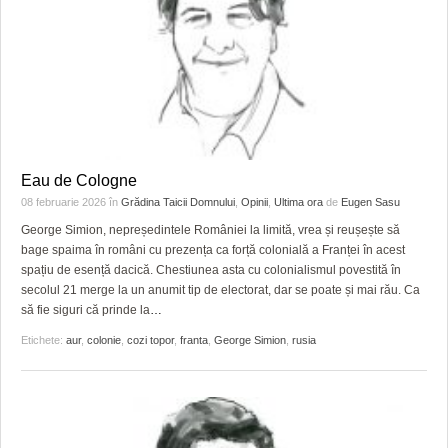
Eau de Cologne
08 februarie 2026
în
Grădina Taicii Domnului
,
Opinii
,
Ultima ora
de
Eugen Sasu
George Simion, nepreședintele României la limită, vrea și reușește să
bage spaima în români cu prezența ca forță colonială a Franței în acest
spațiu de esență dacică. Chestiunea asta cu colonialismul povestită în
secolul 21 merge la un anumit tip de electorat, dar se poate și mai rău. Ca
să fie siguri că prinde la
…
Etichete:
aur
,
colonie
,
cozi topor
,
franta
,
George Simion
,
rusia