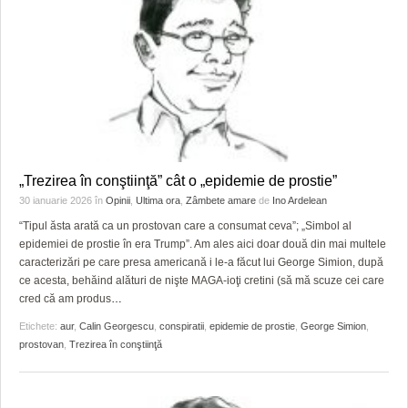
„Trezirea în conştiinţă” cât o „epidemie de prostie”
30 ianuarie 2026
în
Opinii
,
Ultima ora
,
Zâmbete amare
de
Ino Ardelean
“Tipul ăsta arată ca un prostovan care a consumat ceva”; „Simbol al
epidemiei de prostie în era Trump”. Am ales aici doar două din mai multele
caracterizări pe care presa americană i le-a făcut lui George Simion, după
ce acesta, behăind alături de nişte MAGA-ioţi cretini (să mă scuze cei care
cred că am produs
…
Etichete:
aur
,
Calin Georgescu
,
conspiratii
,
epidemie de prostie
,
George Simion
,
prostovan
,
Trezirea în conştiinţă