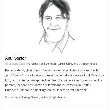
Anul Simion
05 ianuarie 2026
în
Grădina Taicii Domnului
,
Opinii
,
Ultima ora
de
Eugen Sasu
Politic vorbind, „Anul Simion” este mai degrabă „Anul Grindeanu”. Altfel,
„anul Simion” poate fi orice. Chinezii foarte bătrâni i-ar zice Anul Calului de
Foc, iar rușii i-ar putea spune Anul Tik-Tok-ului pe Pământ, de pus totul la
pământ, începând cu Ucraina și terminând cu construcția Uniunii
Europene. Dincolo de desființarea UE, încerc să îmi amintesc
…
Etichete:
aur
,
George Simion
,
psd
,
sorin grindeanu