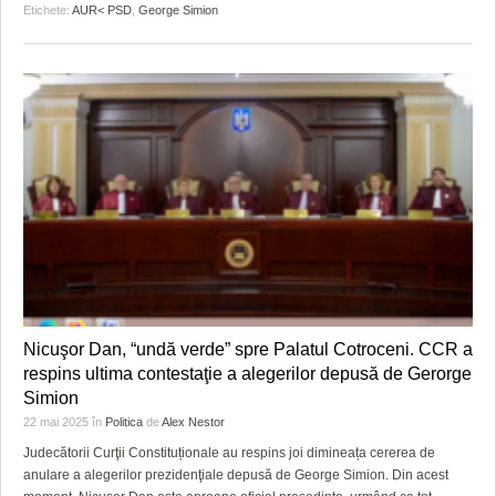
Etichete:
AUR< PSD
,
George Simion
Nicuşor Dan, “undă verde” spre Palatul Cotroceni. CCR a
respins ultima contestaţie a alegerilor depusă de Gerorge
Simion
22 mai 2025
în
Politica
de
Alex Nestor
Judecătorii Curţii Constituționale au respins joi dimineața cererea de
anulare a alegerilor prezidenţiale depusă de George Simion. Din acest