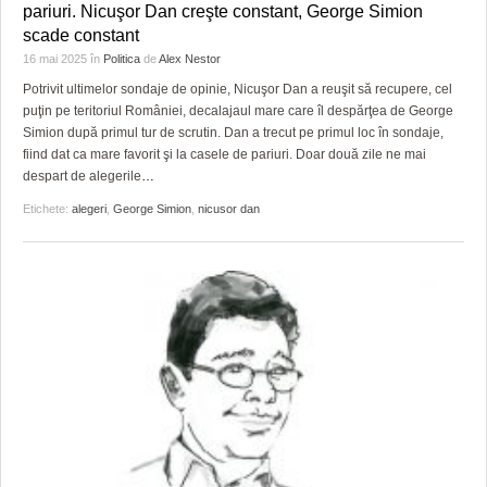
pariuri. Nicuşor Dan creşte constant, George Simion
scade constant
16 mai 2025
în
Politica
de
Alex Nestor
Potrivit ultimelor sondaje de opinie, Nicuşor Dan a reuşit să recupere, cel
puţin pe teritoriul României, decalajaul mare care îl despărţea de George
Simion după primul tur de scrutin. Dan a trecut pe primul loc în sondaje,
fiind dat ca mare favorit şi la casele de pariuri. Doar două zile ne mai
despart de alegerile
…
Etichete:
alegeri
,
George Simion
,
nicusor dan