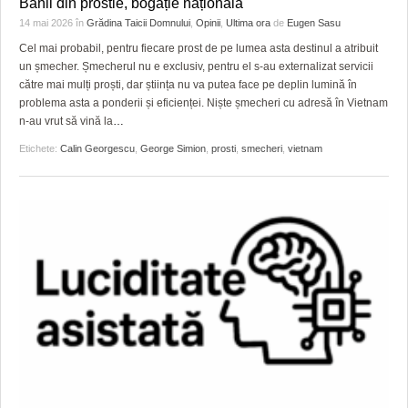
Banii din prostie, bogăție națională
14 mai 2026
în
Grădina Taicii Domnului
,
Opinii
,
Ultima ora
de
Eugen Sasu
Cel mai probabil, pentru fiecare prost de pe lumea asta destinul a atribuit
un șmecher. Șmecherul nu e exclusiv, pentru el s-au externalizat servicii
către mai mulți proști, dar știința nu va putea face pe deplin lumină în
problema asta a ponderii și eficienței. Niște șmecheri cu adresă în Vietnam
n-au vrut să vină la
…
Etichete:
Calin Georgescu
,
George Simion
,
prosti
,
smecheri
,
vietnam