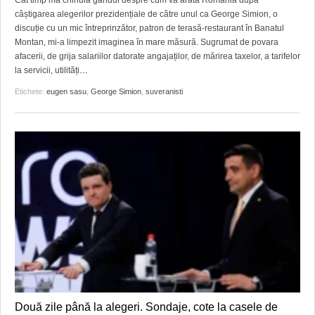
câștigarea alegerilor prezidențiale de către unul ca George Simion, o
discuție cu un mic întreprinzător, patron de terasă-restaurant în Banatul
Montan, mi-a limpezit imaginea în mare măsură. Sugrumat de povara
afacerii, de grija salariilor datorate angajaților, de mărirea taxelor, a tarifelor
la servicii, utilități
…
Etichete:
eugen sasu
,
George Simion
,
suveranisti
Două zile până la alegeri. Sondaje, cote la casele de