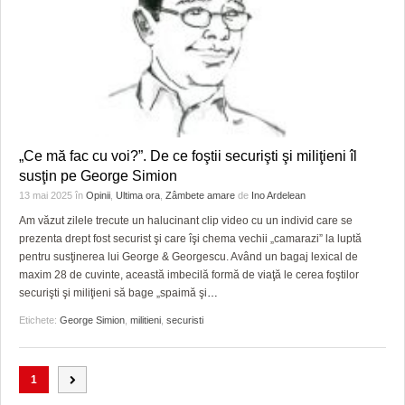
„Ce mă fac cu voi?”. De ce foştii securişti şi miliţieni îl
susţin pe George Simion
13 mai 2025
în
Opinii
,
Ultima ora
,
Zâmbete amare
de
Ino Ardelean
Am văzut zilele trecute un halucinant clip video cu un individ care se
prezenta drept fost securist şi care îşi chema vechii „camarazi” la luptă
pentru susţinerea lui George & Georgescu. Având un bagaj lexical de
maxim 28 de cuvinte, această imbecilă formă de viaţă le cerea foştilor
securişti şi miliţieni să bage „spaimă şi
…
Etichete:
George Simion
,
militieni
,
securisti
1