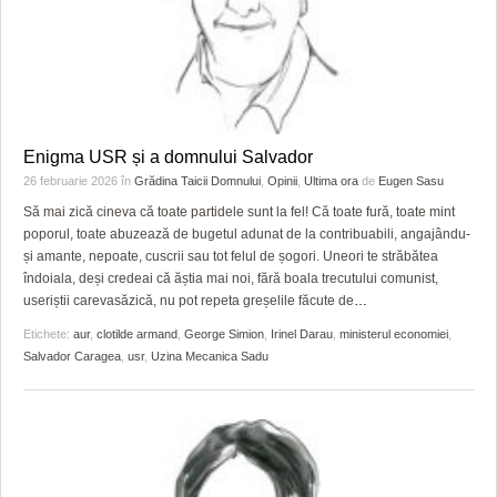
Enigma USR și a domnului Salvador
26 februarie 2026
în
Grădina Taicii Domnului
,
Opinii
,
Ultima ora
de
Eugen Sasu
Să mai zică cineva că toate partidele sunt la fel! Că toate fură, toate mint
poporul, toate abuzează de bugetul adunat de la contribuabili, angajându-
și amante, nepoate, cuscrii sau tot felul de șogori. Uneori te străbătea
îndoiala, deși credeai că ăștia mai noi, fără boala trecutului comunist,
useriștii carevasăzică, nu pot repeta greșelile făcute de
…
Etichete:
aur
,
clotilde armand
,
George Simion
,
Irinel Darau
,
ministerul economiei
,
Salvador Caragea
,
usr
,
Uzina Mecanica Sadu