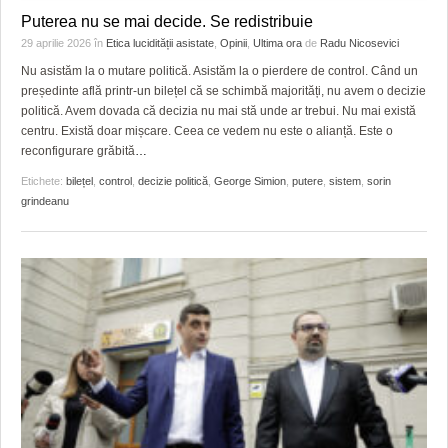
Puterea nu se mai decide. Se redistribuie
29 aprilie 2026
în
Etica lucidității asistate
,
Opinii
,
Ultima ora
de
Radu Nicosevici
Nu asistăm la o mutare politică. Asistăm la o pierdere de control. Când un
președinte află printr-un bilețel că se schimbă majorități, nu avem o decizie
politică. Avem dovada că decizia nu mai stă unde ar trebui. Nu mai există
centru. Există doar mișcare. Ceea ce vedem nu este o alianță. Este o
reconfigurare grăbită
…
Etichete:
bilețel
,
control
,
decizie politică
,
George Simion
,
putere
,
sistem
,
sorin
grindeanu