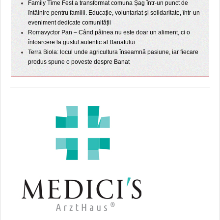
Family Time Fest a transformat comuna Șag într-un punct de
întâlnire pentru familii. Educație, voluntariat și solidaritate, într-un
eveniment dedicate comunității
Romavyctor Pan – Când pâinea nu este doar un aliment, ci o
întoarcere la gustul autentic al Banatului
Terra Biola: locul unde agricultura înseamnă pasiune, iar fiecare
produs spune o poveste despre Banat