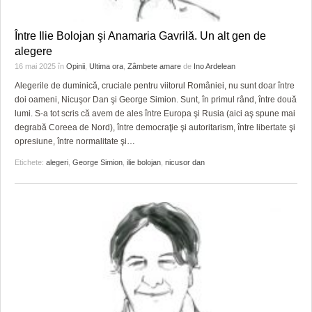
Între Ilie Bolojan şi Anamaria Gavrilă. Un alt gen de
alegere
16 mai 2025
în
Opinii
,
Ultima ora
,
Zâmbete amare
de
Ino Ardelean
Alegerile de duminică, cruciale pentru viitorul României, nu sunt doar între
doi oameni, Nicuşor Dan şi George Simion. Sunt, în primul rând, între două
lumi. S-a tot scris că avem de ales între Europa şi Rusia (aici aş spune mai
degrabă Coreea de Nord), între democraţie şi autoritarism, între libertate şi
opresiune, între normalitate şi
…
Etichete:
alegeri
,
George Simion
,
ilie bolojan
,
nicusor dan