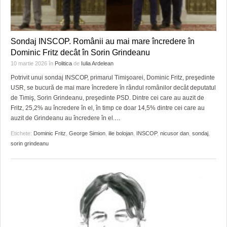
Sondaj INSCOP. Românii au mai mare încredere în
Dominic Fritz decât în Sorin Grindeanu
10 martie 2026
în
Politica
de
Iulia Ardelean
Potrivit unui sondaj INSCOP, primarul Timişoarei, Dominic Fritz, preşedinte
USR, se bucură de mai mare încredere în rândul românilor decât deputatul
de Timiş, Sorin Grindeanu, preşedinte PSD. Dintre cei care au auzit de
Fritz, 25,2% au încredere în el, în timp ce doar 14,5% dintre cei care au
auzit de Grindeanu au încredere în el.
…
Etichete:
Dominic Fritz
,
George Simion
,
ilie bolojan
,
INSCOP
,
nicusor dan
,
sondaj
,
sorin grindeanu