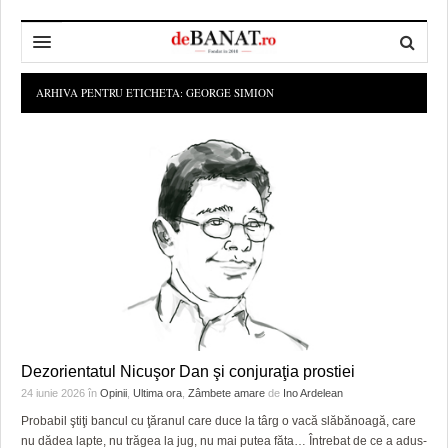
HOME
ARHIVA PENTRU ETICHETA:
GEORGE SIMION
ADMINISTRAȚIE
DESPRE NOI
POLITICĂ
REDACȚIA DEBANAT
PRIMĂRIA TIMIŞOARA
SPORT
POLITICA DE COOKIES
CONSILIUL JUDEŢEAN TIMIŞ
POLITICA
OPINII
POLITICA DE CONFIDENȚIALITATE
PREFECTURA TIMIŞ
POLI TIMISOARA
TIMP LIBER ȘI CULTURĂ
FOTBAL JUDETEAN
DOSARELE DEBANAT
ECONOMIC
ALTE SPORTURI
ETICA LUCIDITĂȚII ASISTATE
TIMP LIBER
SĂNĂTATE
JURNAL DE CAMPANIE
ULTRAMARIN VA RECOMANDA
AFACERI
Dezorientatul Nicuşor Dan şi conjuraţia prostiei
24 iunie 2026
în
Opinii
,
Ultima ora
,
Zâmbete amare
de
Ino Ardelean
MAI MULTE
ZÂMBETE AMARE
CULTURA
Probabil ştiţi bancul cu ţăranul care duce la târg o vacă slăbănoagă, care
nu dădea lapte, nu trăgea la jug, nu mai putea făta… Întrebat de ce a adus-