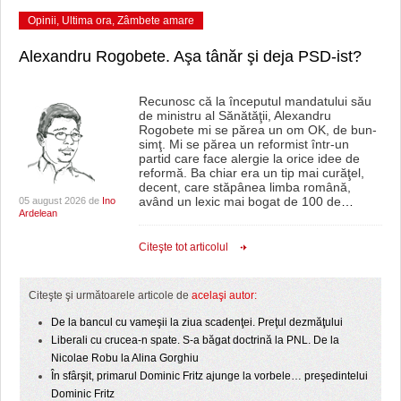
Opinii
,
Ultima ora
,
Zâmbete amare
Alexandru Rogobete. Aşa tânăr şi deja PSD-ist?
Recunosc că la începutul mandatului său
de ministru al Sănătăţii, Alexandru
Rogobete mi se părea un om OK, de bun-
simţ. Mi se părea un reformist într-un
partid care face alergie la orice idee de
reformă. Ba chiar era un tip mai curăţel,
decent, care stăpânea limba română,
având un lexic mai bogat de 100 de
…
05 august 2026 de
Ino
Ardelean
Citeşte tot articolul
Citeşte şi următoarele articole de
acelaşi autor:
De la bancul cu vameşii la ziua scadenţei. Preţul dezmăţului
Liberali cu crucea-n spate. S-a băgat doctrină la PNL. De la
Nicolae Robu la Alina Gorghiu
În sfârşit, primarul Dominic Fritz ajunge la vorbele… preşedintelui
Dominic Fritz