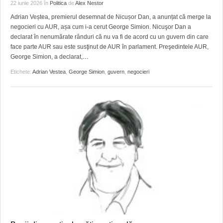
22 iunie 2026
în
Politica
de
Alex Nestor
Adrian Veștea, premierul desemnat de Nicușor Dan, a anunțat că merge la
negocieri cu AUR, așa cum i-a cerut George Simion. Nicuşor Dan a
declarat în nenumărate rânduri că nu va fi de acord cu un guvern din care
face parte AUR sau este susţinut de AUR în parlament. Preşedintele AUR,
George Simion, a declarat,
…
Etichete:
Adrian Vestea
,
George Simion
,
guvern
,
negocieri