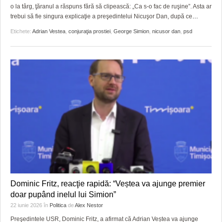
GRĂDINA TAICII DOMNULUI
CRONICĂ DE FILM
ACCIDENTE
o la târg, ţăranul a răspuns fără să clipească: „Ca s-o fac de ruşine”. Asta ar
trebui să fie singura explicaţie a preşedintelui Nicuşor Dan, după ce
…
ZIARISTU’ DE TERASĂ
UNDE MERGEM
ANUNŢURI
Etichete:
Adrian Vestea
,
conjuraţia prostiei
,
George Simion
,
nicusor dan
,
psd
CU OIŞTEA-N KIERKEGAARD
FILME DOCUMENTARE
INFO SI UTILE
FINANŢĂRI DE LA A LA Z
CLIPURI VIDEO
CULTURA
PE SURSE
JOCURI ONLINE
INVATAMANT
JUSTITIE
FILME DOCUMENTARE
CLIPURI VIDEO
JOCURI ONLINE
Dominic Fritz, reacţie rapidă: “Veștea va ajunge premier
DIVERSE
doar pupând inelul lui Simion”
FARMACII DIN TIMIŞOARA
22 iunie 2026
în
Politica
de
Alex Nestor
Preşedintele USR, Dominic Fritz, a afirmat că Adrian Veștea va ajunge