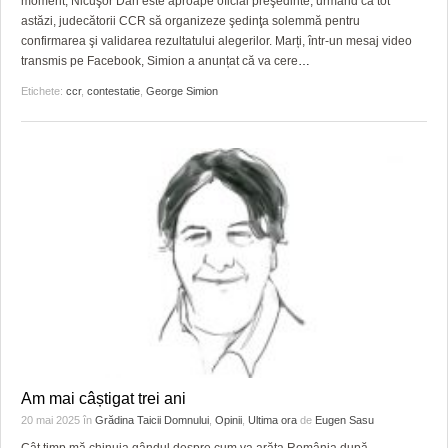
moment, Nicuşor Dan este aproape oficial preşedinte, urmând ca tot
astăzi, judecătorii CCR să organizeze şedinţa solemmă pentru
confirmarea şi validarea rezultatului alegerilor. Marți, într-un mesaj video
transmis pe Facebook, Simion a anunțat că va cere
…
Etichete:
ccr
,
contestatie
,
George Simion
Am mai câștigat trei ani
20 mai 2025
în
Grădina Taicii Domnului
,
Opinii
,
Ultima ora
de
Eugen Sasu
Cât timp mă chinuia gândul despre cum va arăta România după