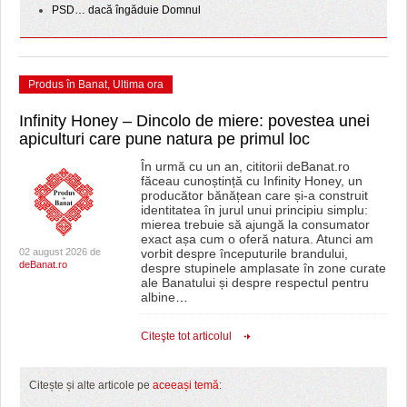
PSD… dacă îngăduie Domnul
Produs în Banat
,
Ultima ora
Infinity Honey – Dincolo de miere: povestea unei
apiculturi care pune natura pe primul loc
În urmă cu un an, cititorii deBanat.ro
făceau cunoștință cu Infinity Honey, un
producător bănățean care și-a construit
identitatea în jurul unui principiu simplu:
mierea trebuie să ajungă la consumator
exact așa cum o oferă natura. Atunci am
02 august 2026 de
vorbit despre începuturile brandului,
deBanat.ro
despre stupinele amplasate în zone curate
ale Banatului și despre respectul pentru
albine
…
Citeşte tot articolul
Citește și alte articole pe
aceeași temă
: