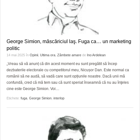
George Simion, măscăriciul laş. Fuga ca… un marketing
politic
14 mai 2025
în
Opinii
,
Ultima ora
,
Zâmbete amare
de
Ino Ardelean
„Vreau să vă anunț că din acest moment eu sunt pregătit să încep
dezbaterile electorale cu competitorul meu, Nicușor Dan. Este normal ca
românii să ne audă, să vadă care sunt opțiunile noastre. Dacă unii mă
confundă, cred că mă tem sau că sunt speriat înseamnă că nu au înţeles
cine este George Simion. Voi
…
Etichete:
fuga
,
George Simion
,
interlop