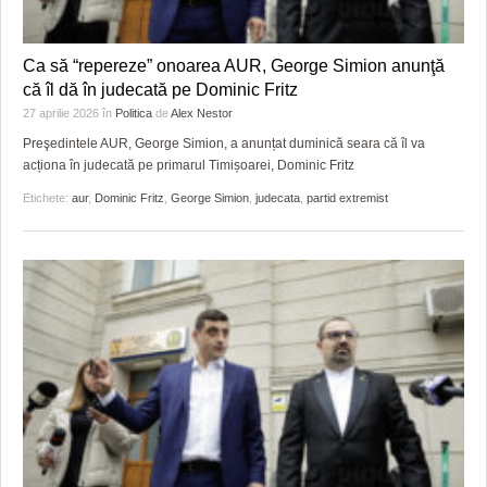
Ca să “repereze” onoarea AUR, George Simion anunţă
că îl dă în judecată pe Dominic Fritz
27 aprilie 2026
în
Politica
de
Alex Nestor
Preşedintele AUR, George Simion, a anunțat duminică seara că îl va
acționa în judecată pe primarul Timișoarei, Dominic Fritz
Etichete:
aur
,
Dominic Fritz
,
George Simion
,
judecata
,
partid extremist