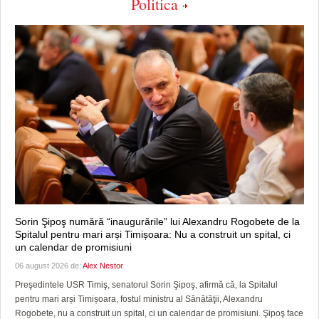
Politica
Sorin Şipoş numără “inaugurările” lui Alexandru Rogobete de la
Spitalul pentru mari arși Timișoara: Nu a construit un spital, ci
un calendar de promisiuni
06 august 2026 de:
Alex Nestor
Preşedintele USR Timiş, senatorul Sorin Şipoş, afirmă că, la Spitalul
pentru mari arși Timișoara, fostul ministru al Sănătăţii, Alexandru
Rogobete, nu a construit un spital, ci un calendar de promisiuni. Şipoş face