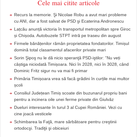
Cele mai citite articole
Recurs la memorie. Şi Nicolae Robu a avut mari probleme
cu ANI, dar a fost salvat de PSD şi Ecaterina Andronescu
Lațcău anunță victoria în transportul metropolitan spre Giroc
și Chișoda. Autobuzele STPT intră pe traseu din august
Firmele bănățenilor rămân proprietatea fondatorilor. Timișul
domină total clasamentul afacerilor private mari
Sorin Şipoş nu le dă nicio speranţă PSD-iştilor: “Nu veți
câștiga niciodată Timișoara. Nici în 2028, nici în 3028, când
Dominic Fritz sigur nu va mai fi primar
Primăria Timișoara vrea să facă grădini în curțile mai multor
școli
Consiliul Județean Timiș scoate din buzunarul propriu bani
pentru a incinera oile unei ferme private din Giulvăz
Dueluri interesante în turul 3 al Cupei României. Vezi cu
cine joacă vesticele
Schimbarea la Faţă, mare sărbătoare pentru creştinii
ortodocşi. Tradiţii şi obiceiuri