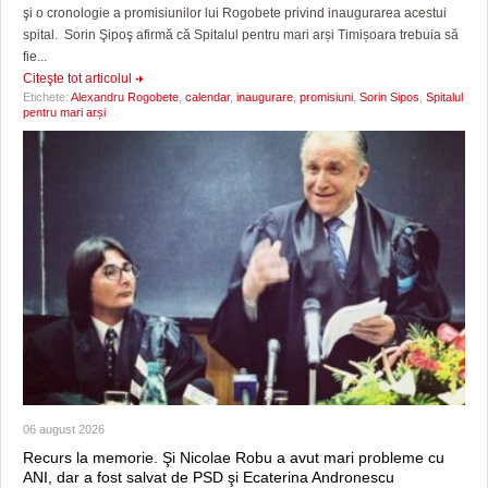
şi o cronologie a promisiunilor lui Rogobete privind inaugurarea acestui
spital. Sorin Şipoş afirmă că Spitalul pentru mari arși Timișoara trebuia să
fie...
Citeşte tot articolul
Etichete:
Alexandru Rogobete
,
calendar
,
inaugurare
,
promisiuni
,
Sorin Sipos
,
Spitalul
pentru mari arși
06 august 2026
Recurs la memorie. Şi Nicolae Robu a avut mari probleme cu
ANI, dar a fost salvat de PSD şi Ecaterina Andronescu