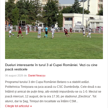
Dueluri interesante în turul 3 al Cupei României. Vezi cu cine
joacă vesticele
06 august 2026 de:
Daniel Neacșu
Programul turului 3 din Cupa României Betano s-a stabilit astăzi.
Politehnica Timișoara va juca acasă cu CSC Dumbrăvița. Cele două s-au
întâlnit și amical de puțin timp, alb-violeții impunându-se cu 1-0. Meciul se
joacă miercuri, 12 august, de la ora 17.30, pe stadionul „Electrica”. Tot
atunci, dar la Șag, Timișul din localitate va întâlni CSM...
Citeşte tot articolul