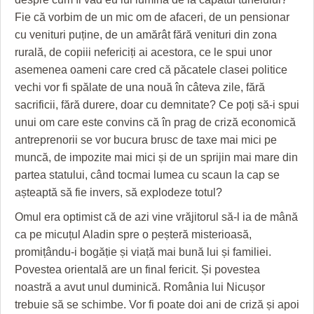
Fie că vorbim de un mic om de afaceri, de un pensionar
cu venituri puține, de un amărât fără venituri din zona
rurală, de copiii nefericiți ai acestora, ce le spui unor
asemenea oameni care cred că păcatele clasei politice
vechi vor fi spălate de una nouă în câteva zile, fără
sacrificii, fără durere, doar cu demnitate? Ce poți să-i spui
unui om care este convins că în prag de criză economică
antreprenorii se vor bucura brusc de taxe mai mici pe
muncă, de impozite mai mici și de un sprijin mai mare din
partea statului, când tocmai lumea cu scaun la cap se
așteaptă să fie invers, să explodeze totul?
Omul era optimist că de azi vine vrăjitorul să-l ia de mână
ca pe micuțul Aladin spre o peșteră misterioasă,
promițându-i bogăție și viață mai bună lui și familiei.
Povestea orientală are un final fericit. Și povestea
noastră a avut unul duminică. România lui Nicușor
trebuie să se schimbe. Vor fi poate doi ani de criză și apoi