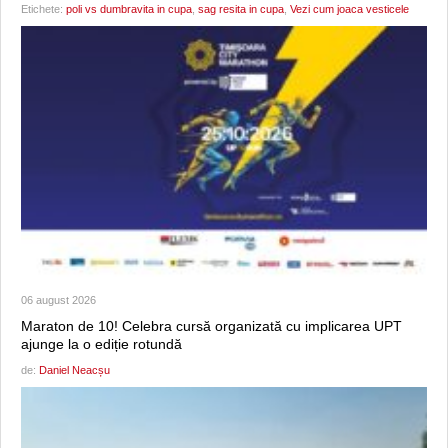
Etichete:
poli vs dumbravita in cupa
,
sag resita in cupa
,
Vezi cum joaca vesticele
06 august 2026
Maraton de 10! Celebra cursă organizată cu implicarea UPT
ajunge la o ediție rotundă
de:
Daniel Neacșu