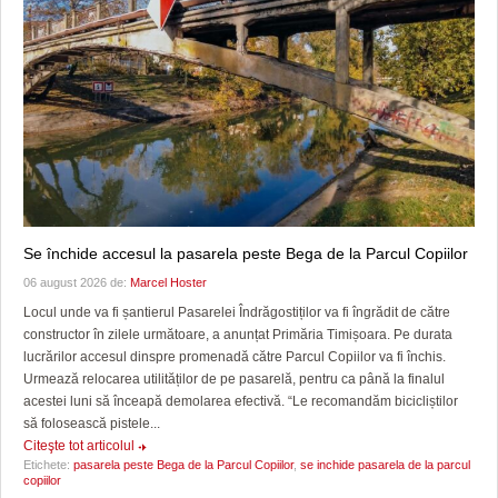
Se închide accesul la pasarela peste Bega de la Parcul Copiilor
06 august 2026 de:
Marcel Hoster
Locul unde va fi șantierul Pasarelei Îndrăgostiților va fi îngrădit de către
constructor în zilele următoare, a anunțat Primăria Timișoara. Pe durata
lucrărilor accesul dinspre promenadă către Parcul Copiilor va fi închis.
Urmează relocarea utilităților de pe pasarelă, pentru ca până la finalul
acestei luni să înceapă demolarea efectivă. “Le recomandăm bicicliștilor
să folosească pistele...
Citeşte tot articolul
Etichete:
pasarela peste Bega de la Parcul Copiilor
,
se inchide pasarela de la parcul
copiilor