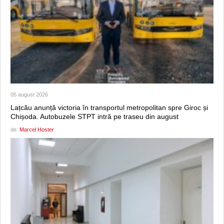
05 august 2026
Lațcău anunță victoria în transportul metropolitan spre Giroc și
Chișoda. Autobuzele STPT intră pe traseu din august
de:
Marcel Hoster