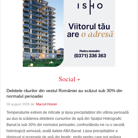
Social
Debitele râurilor din vestul României au scăzut sub 30% din
normalul perioadei
06 august 2026 de:
Marcel Hoster
Temperaturile extrem de ridicate și lipsa precipitațiilor din ultima perioadă
au dus la scăderea debitelor cursurilor de apă din Spațiul Hidrografic
Banat la sub 30% din normalul perioadei, confruntându-ne cu o secetă
hidrologică serioasă, arată datele ABA Banat. Lipsa precipitațiilor a
diminuat și rezervele de apă din freatic, motiv pentru care pot apărea