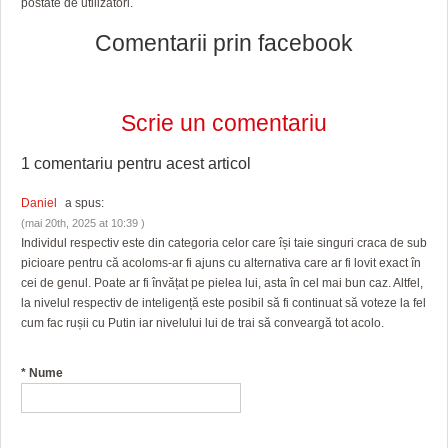
postate de utilizatori.
Comentarii prin facebook
Scrie un comentariu
1 comentariu pentru
acest articol
Daniel
a spus:
(mai 20th, 2025 at 10:39 )
Individul respectiv este din categoria celor care își taie singuri craca de sub
picioare pentru că acoloms-ar fi ajuns cu alternativa care ar fi lovit exact în
cei de genul. Poate ar fi învățat pe pielea lui, asta în cel mai bun caz. Altfel,
la nivelul respectiv de inteligență este posibil să fi continuat să voteze la fel
cum fac rușii cu Putin iar nivelului lui de trai să conveargă tot acolo.
*
Nume