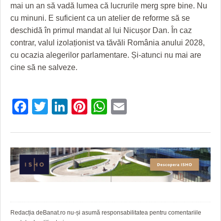
mai un an să vadă lumea că lucrurile merg spre bine. Nu
cu minuni. E suficient ca un atelier de reforme să se
deschidă în primul mandat al lui Nicușor Dan. În caz
contrar, valul izolaționist va tăvăli România anului 2028,
cu ocazia alegerilor parlamentare. Și-atunci nu mai are
cine să ne salveze.
Facebook
Twitter
LinkedIn
Pinterest
WhatsApp
Email
Redacția deBanat.ro nu-și asumă responsabilitatea pentru comentariile