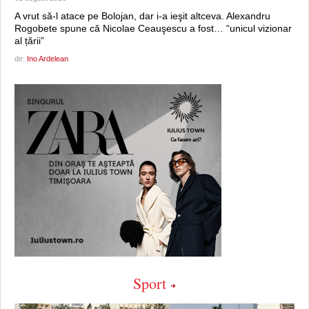
A vrut să-l atace pe Bolojan, dar i-a ieşit altceva. Alexandru
Rogobete spune că Nicolae Ceauşescu a fost… “unicul vizionar
al țării”
de:
Ino Ardelean
Sport