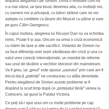
dispărut alegându-l pe Simion. Urma o resetare cum nu
HARTA TIMIŞOAREI
s-a mai văzut, iar țara brusc devenea alta, cu instituții noi,
LICEE, ŞCOLI ŞI GRĂDINIŢE DIN TIMIŞ
cu oameni noi și pricepuți, cu bănci străine care ne vor
aștepta cu creditele ca țăranii din Muscel cu pâine și sare
PRIMĂRIILE DIN TIMIŞ
pe guru Călin Georgescu.
SFATUL MEDICULUI
În capul multora, alegerea lui Nicușor Dan nu va schimba
nimic. Poate fi și așa. Oricum va urma o criză economică
SFATURI JURIDICE
cu măriri de taxe și alte sacrificii. Votantul de Simion nu
va face diferența unei ieșiri sănătoase din criză și una cu
valul unor corecții internaționale, un mandat de reforme
sau unul de tăvălire a vechilor obiceiuri din mainstream.
Va fi greu, iar „greul” este opusul „ușorului” prin care am fi
trecut dacă „patrioții” ne conduceau cu atâta demnitate.
Pentru alegătorul de Simion aceste probleme ar fi
dispărut la scurt timp după ce „protejatul tânăr” venea la
Cotroceni, iar gurul la Palatul Victoria.
Ce poți să-i spui unui om cu multe probleme pe cap
despre cum îi văd eu lui lumina de la capătul tunelului?