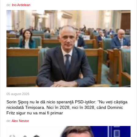
de:
Ino Ardelean
05 august 2026
Sorin Şipoş nu le dă nicio speranţă PSD-iştilor: “Nu veți câștiga
niciodată Timișoara. Nici în 2028, nici în 3028, când Dominic
Fritz sigur nu va mai fi primar
de:
Alex Nestor