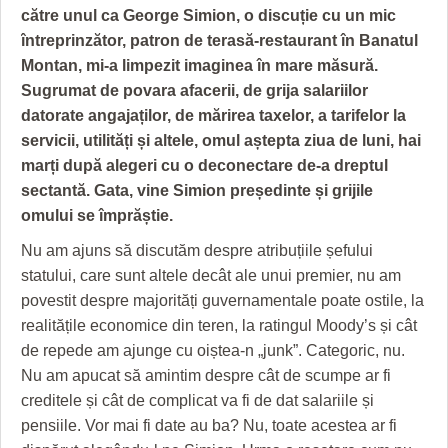
GRĂDINA TAICII DOMNULUI
CRONICĂ DE FILM
ACCIDENTE
către unul ca George Simion, o discuție cu un mic
întreprinzător, patron de terasă-restaurant în Banatul
ZIARISTU’ DE TERASĂ
UNDE MERGEM
ANUNŢURI
Montan, mi-a limpezit imaginea în mare măsură.
CU OIŞTEA-N KIERKEGAARD
FILME DOCUMENTARE
INFO SI UTILE
Sugrumat de povara afacerii, de grija salariilor
datorate angajaților, de mărirea taxelor, a tarifelor la
FINANŢĂRI DE LA A LA Z
CLIPURI VIDEO
CULTURA
servicii, utilități și altele, omul aștepta ziua de luni, hai
marți după alegeri cu o deconectare de-a dreptul
PE SURSE
JOCURI ONLINE
INVATAMANT
sectantă. Gata, vine Simion președinte și grijile
JUSTITIE
omului se împrăștie.
FILME DOCUMENTARE
Nu am ajuns să discutăm despre atribuțiile șefului
statului, care sunt altele decât ale unui premier, nu am
CLIPURI VIDEO
povestit despre majorități guvernamentale poate ostile, la
realitățile economice din teren, la ratingul Moody’s și cât
JOCURI ONLINE
de repede am ajunge cu oiștea-n „junk”. Categoric, nu.
DIVERSE
Nu am apucat să amintim despre cât de scumpe ar fi
creditele și cât de complicat va fi de dat salariile și
FARMACII DIN TIMIŞOARA
pensiile. Vor mai fi date au ba? Nu, toate acestea ar fi