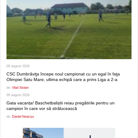
05 august 2026
CSC Dumbrăviţa începe noul campionat cu un egal în faţa
Olimpiei Satu Mare, ultima echipă care a prins Liga a 2-a
de:
Vlad Stoian
05 august 2026
Gata vacanța! Baschetbaliștii reiau pregătirile pentru un
campion în care vor să strălucească
de:
Daniel Neacșu