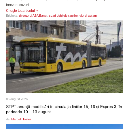
frecvent cazuri...
Citeşte tot articolul
Etichete:
directorul ABA Banat
,
scad debitele raurilor
,
viorel avram
06 august 2026
STPT anunță modificări în circulația liniilor 15, 16 și Expres 3, în
perioada 10 – 13 august
de:
Marcel Hoster