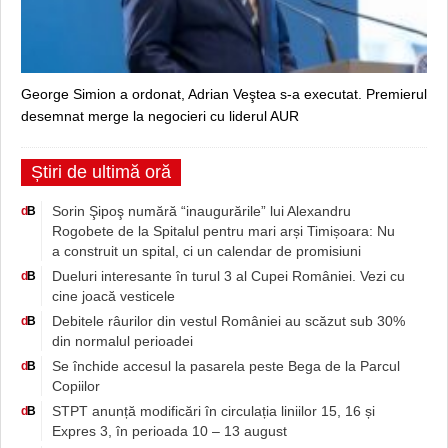
George Simion a ordonat, Adrian Veştea s-a executat. Premierul
desemnat merge la negocieri cu liderul AUR
Știri de ultimă oră
Sorin Şipoş numără “inaugurările” lui Alexandru
d
B
Rogobete de la Spitalul pentru mari arși Timișoara: Nu
a construit un spital, ci un calendar de promisiuni
Dueluri interesante în turul 3 al Cupei României. Vezi cu
d
B
cine joacă vesticele
Debitele râurilor din vestul României au scăzut sub 30%
d
B
din normalul perioadei
Se închide accesul la pasarela peste Bega de la Parcul
d
B
Copiilor
STPT anunță modificări în circulația liniilor 15, 16 și
d
B
Expres 3, în perioada 10 – 13 august