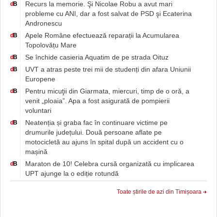
Recurs la memorie. Şi Nicolae Robu a avut mari
d
B
probleme cu ANI, dar a fost salvat de PSD şi Ecaterina
Andronescu
Apele Române efectuează reparații la Acumularea
d
B
Topolovățu Mare
Se închide casieria Aquatim de pe strada Oituz
d
B
UVT a atras peste trei mii de studenți din afara Uniunii
d
B
Europene
Pentru micuţii din Giarmata, miercuri, timp de o oră, a
d
B
venit „ploaia”. Apa a fost asigurată de pompierii
voluntari
Neatenția și graba fac în continuare victime pe
d
B
drumurile județului. Două persoane aflate pe
motocicletă au ajuns în spital după un accident cu o
mașină
Maraton de 10! Celebra cursă organizată cu implicarea
d
B
UPT ajunge la o ediție rotundă
Toate știrile de azi din Timișoara