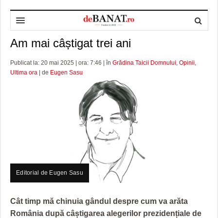
Am mai câștigat trei ani
HOME
ADMINISTRAȚIE
DESPRE NOI
Publicat la: 20 mai 2025 | ora: 7:46 | în
Grădina Taicii Domnului
,
Opinii
,
Ultima ora
| de
Eugen Sasu
POLITICĂ
REDACȚIA DEBANAT
PRIMĂRIA TIMIŞOARA
SPORT
POLITICA DE COOKIES
CONSILIUL JUDEŢEAN TIMIŞ
POLITICA
OPINII
POLITICA DE CONFIDENȚIALITATE
PREFECTURA TIMIŞ
POLI TIMISOARA
TIMP LIBER ȘI CULTURĂ
FOTBAL JUDETEAN
DOSARELE DEBANAT
ECONOMIC
ALTE SPORTURI
ETICA LUCIDITĂȚII ASISTATE
TIMP LIBER
Editorial de Eugen Sasu
SĂNĂTATE
JURNAL DE CAMPANIE
ULTRAMARIN VA RECOMANDA
AFACERI
MAI MULTE
ZÂMBETE AMARE
CULTURA
Cât timp mă chinuia gândul despre cum va arăta
România după câștigarea alegerilor prezidențiale de