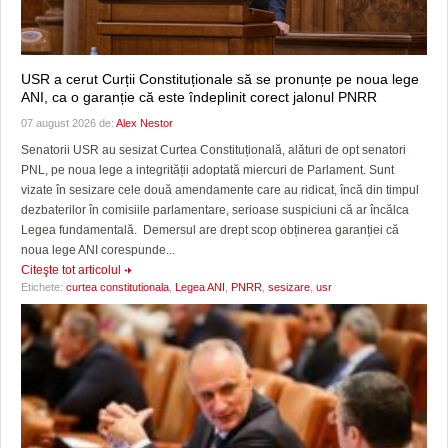
USR a cerut Curții Constituționale să se pronunțe pe noua lege
ANI, ca o garanție că este îndeplinit corect jalonul PNRR
07 august 2026 de:
Alex Nestor
Senatorii USR au sesizat Curtea Constituțională, alături de opt senatori
PNL, pe noua lege a integrității adoptată miercuri de Parlament. Sunt
vizate în sesizare cele două amendamente care au ridicat, încă din timpul
dezbaterilor în comisiile parlamentare, serioase suspiciuni că ar încălca
Legea fundamentală. Demersul are drept scop obținerea garanției că
noua lege ANI corespunde...
Citeşte tot articolul
Etichete:
curtea constitutionala
,
Legea ANI
,
PNRR
,
sesizare
,
usr