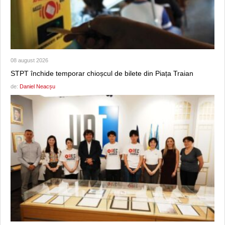
08 august 2026
STPT închide temporar chioșcul de bilete din Piața Traian
de:
Daniel Neacșu