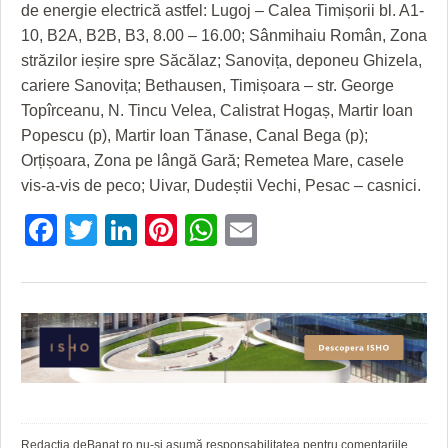
GRĂDINA TAICII DOMNULUI
CRONICĂ DE FILM
ACCIDENTE
de energie electrică astfel: Lugoj – Calea Timișorii bl. A1-
10, B2A, B2B, B3, 8.00 – 16.00; Sânmihaiu Român, Zona
ZIARISTU’ DE TERASĂ
UNDE MERGEM
ANUNŢURI
străzilor ieșire spre Săcălaz; Sanovița, deponeu Ghizela,
cariere Sanovița; Bethausen, Timișoara – str. George
CU OIŞTEA-N KIERKEGAARD
FILME DOCUMENTARE
INFO SI UTILE
Topîrceanu, N. Tincu Velea, Calistrat Hogaș, Martir Ioan
FINANŢĂRI DE LA A LA Z
CLIPURI VIDEO
CULTURA
Popescu (p), Martir Ioan Tănase, Canal Bega (p);
Orțișoara, Zona pe lângă Gară; Remetea Mare, casele
PE SURSE
JOCURI ONLINE
INVATAMANT
vis-a-vis de peco; Uivar, Dudeștii Vechi, Pesac – casnici.
JUSTITIE
Facebook
Twitter
LinkedIn
Pinterest
WhatsApp
Email
FILME DOCUMENTARE
CLIPURI VIDEO
JOCURI ONLINE
DIVERSE
FARMACII DIN TIMIŞOARA
Redacția deBanat.ro nu-și asumă responsabilitatea pentru comentariile