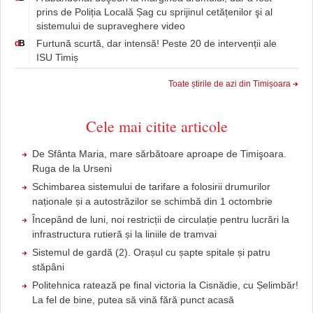
prins de Poliția Locală Șag cu sprijinul cetățenilor şi al
sistemului de supraveghere video
Furtună scurtă, dar intensă! Peste 20 de intervenții ale
d
B
ISU Timiș
Toate știrile de azi din Timișoara
Cele mai citite articole
De Sfânta Maria, mare sărbătoare aproape de Timişoara.
Ruga de la Urseni
Schimbarea sistemului de tarifare a folosirii drumurilor
naționale și a autostrăzilor se schimbă din 1 octombrie
Începând de luni, noi restricții de circulație pentru lucrări la
infrastructura rutieră și la liniile de tramvai
Sistemul de gardă (2). Orașul cu șapte spitale și patru
stăpâni
Politehnica ratează pe final victoria la Cisnădie, cu Șelimbăr!
La fel de bine, putea să vină fără punct acasă