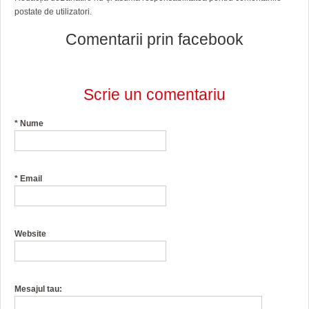
HARTA TIMIŞOAREI
postate de utilizatori.
LICEE, ŞCOLI ŞI GRĂDINIŢE DIN TIMIŞ
Comentarii prin facebook
PRIMĂRIILE DIN TIMIŞ
SFATUL MEDICULUI
Scrie un comentariu
SFATURI JURIDICE
*
Nume
*
Email
Website
Mesajul tau: