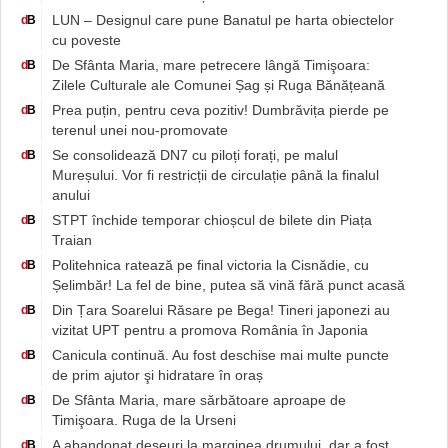
LUN – Designul care pune Banatul pe harta obiectelor
d
B
cu poveste
De Sfânta Maria, mare petrecere lângă Timişoara:
d
B
Zilele Culturale ale Comunei Șag și Ruga Bănățeană
Prea puțin, pentru ceva pozitiv! Dumbrăvița pierde pe
d
B
terenul unei nou-promovate
Se consolidează DN7 cu piloți forați, pe malul
d
B
Mureșului. Vor fi restricții de circulație până la finalul
anului
STPT închide temporar chioșcul de bilete din Piața
d
B
Traian
Politehnica ratează pe final victoria la Cisnădie, cu
d
B
Șelimbăr! La fel de bine, putea să vină fără punct acasă
Din Țara Soarelui Răsare pe Bega! Tineri japonezi au
d
B
vizitat UPT pentru a promova România în Japonia
Canicula continuă. Au fost deschise mai multe puncte
d
B
de prim ajutor şi hidratare în oraș
De Sfânta Maria, mare sărbătoare aproape de
d
B
Timişoara. Ruga de la Urseni
A abandonat deşeuri la marginea drumului, dar a fost
d
B