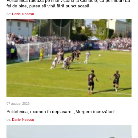
Politehnica ratează pe final victoria la Cisnădie, cu Șelimbăr! La
fel de bine, putea să vină fără punct acasă
de:
Daniel Neacșu
07 august 2026
Politehnica, examen în deplasare: „Mergem încrezători”
de:
Daniel Neacșu