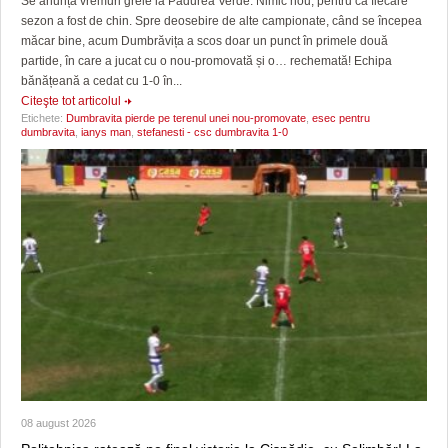
Se anunță vremuri grele la Pădurea Verde. Nimic nou, pentru că fiecare
sezon a fost de chin. Spre deosebire de alte campionate, când se începea
măcar bine, acum Dumbrăvița a scos doar un punct în primele două
partide, în care a jucat cu o nou-promovată și o… rechemată! Echipa
bănățeană a cedat cu 1-0 în...
Citeşte tot articolul
Etichete:
Dumbravita pierde pe terenul unei nou-promovate
,
esec pentru
dumbravita
,
ianys man
,
stefanesti - csc dumbravita 1-0
08 august 2026