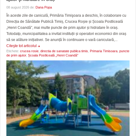
08 august 2026 de:
Dana Popa
În aceste zile de caniculă, Primăria Timişoara a deschis, în colaborare cu
Direcția de Sănătate Publică Timiș, Crucea Roșie și Școala Postliceală
„Henri Coandă”, mai multe puncte de prim ajutor și hidratare în oraș.
Totodatp, municipalitatea a invitat instituții și operatori economici din oraș
să se alăture inițiativei. Se anunță în continuare o vară caniculară,...
Citeşte tot articolul
Etichete:
crucea rosie
,
directia de sanatate publica timis
,
Primaria Timisoara
,
puncte
de prim ajutor
,
Școala Postliceală „Henri Coandă”