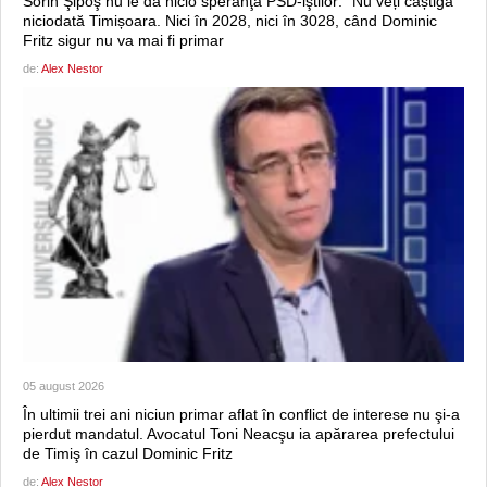
Sorin Şipoş nu le dă nicio speranţă PSD-iştilor: “Nu veți câștiga
niciodată Timișoara. Nici în 2028, nici în 3028, când Dominic
Fritz sigur nu va mai fi primar
de:
Alex Nestor
05 august 2026
În ultimii trei ani niciun primar aflat în conflict de interese nu şi-a
pierdut mandatul. Avocatul Toni Neacşu ia apărarea prefectului
de Timiş în cazul Dominic Fritz
de:
Alex Nestor