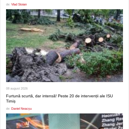
de:
Vlad Stoian
08 august 2026
Furtună scurtă, dar intensă! Peste 20 de intervenții ale ISU
Timiș
de:
Daniel Neacșu