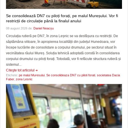
Se consolidează DN7 cu piloți forați, pe malul Mureșului. Vor fi
restricții de circulație până la finalul anului
08 august 2026 de:
Daniel Neacșu
Circulația rutieră pe DN7, în zona Leșnic se va desfășura cu restricții. De
săptămâna viitoare, în apropierea localității din județul Hunedoara, vor
începe lucrările de consolidare a corpului drumului, pe sectorul situat în
vecinătatea râului Mureș. Soluția tehnică adoptată constă în consolidarea
corpului drumului cu piloți forați. Totodată, vor fi refăcute structura rutieră și
sistemul...
Citeşte tot articolul
Etichete:
pe malul Muresului
,
Se consolideaza DN7 cu piloti forati
,
societatea Dacia
Faber
,
zona Lesnic