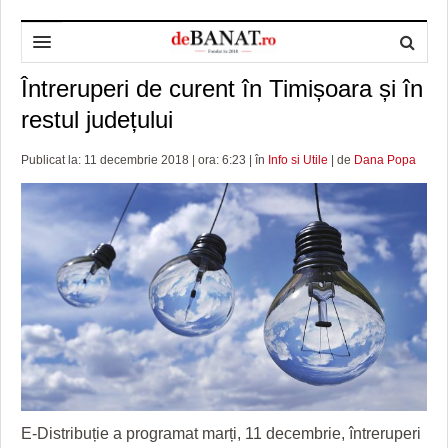
Întreruperi de curent în Timișoara și în
HOME
restul județului
ADMINISTRAȚIE
DESPRE NOI
Publicat la: 11 decembrie 2018 | ora: 6:23 | în
Info si Utile
| de
Dana Popa
POLITICĂ
REDACȚIA DEBANAT
PRIMĂRIA TIMIŞOARA
SPORT
POLITICA DE COOKIES
CONSILIUL JUDEŢEAN TIMIŞ
POLITICA
OPINII
POLITICA DE CONFIDENȚIALITATE
PREFECTURA TIMIŞ
POLI TIMISOARA
TIMP LIBER ȘI CULTURĂ
FOTBAL JUDETEAN
DOSARELE DEBANAT
ECONOMIC
ALTE SPORTURI
ETICA LUCIDITĂȚII ASISTATE
TIMP LIBER
SĂNĂTATE
JURNAL DE CAMPANIE
ULTRAMARIN VA RECOMANDA
AFACERI
MAI MULTE
ZÂMBETE AMARE
CULTURA
E-Distribuție a programat marți, 11 decembrie, întreruperi