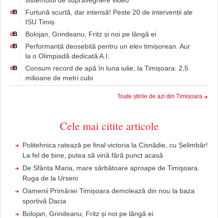
sistemului de supraveghere video
Furtună scurtă, dar intensă! Peste 20 de intervenții ale
d
B
ISU Timiș
Bolojan, Grindeanu, Fritz și noi pe lângă ei
d
B
Performanță deosebită pentru un elev timișorean. Aur
d
B
la o Olimpiadă dedicată A.I.
Consum record de apă în luna iulie, la Timișoara: 2,5
d
B
milioane de metri cubi
Toate știrile de azi din Timișoara
Cele mai citite articole
Politehnica ratează pe final victoria la Cisnădie, cu Șelimbăr!
La fel de bine, putea să vină fără punct acasă
De Sfânta Maria, mare sărbătoare aproape de Timişoara.
Ruga de la Urseni
Oamenii Primăriei Timișoara demolează din nou la baza
sportivă Dacia
Bolojan, Grindeanu, Fritz și noi pe lângă ei