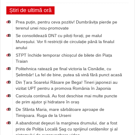
Știri de ultimă oră
Prea puțin, pentru ceva pozitiv! Dumbrăvița pierde pe
d
B
terenul unei nou-promovate
Se consolidează DN7 cu piloți forați, pe malul
d
B
Mureșului. Vor fi restricții de circulație până la finalul
anului
STPT închide temporar chioșcul de bilete din Piața
d
B
Traian
Politehnica ratează pe final victoria la Cisnădie, cu
d
B
Șelimbăr! La fel de bine, putea să vină fără punct acasă
Din Țara Soarelui Răsare pe Bega! Tineri japonezi au
d
B
vizitat UPT pentru a promova România în Japonia
Canicula continuă. Au fost deschise mai multe puncte
d
B
de prim ajutor şi hidratare în oraș
De Sfânta Maria, mare sărbătoare aproape de
d
B
Timişoara. Ruga de la Urseni
A abandonat deşeuri la marginea drumului, dar a fost
d
B
prins de Poliția Locală Șag cu sprijinul cetățenilor şi al