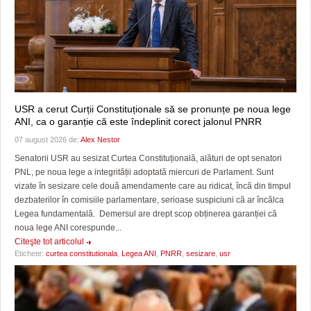
USR a cerut Curții Constituționale să se pronunțe pe noua lege
ANI, ca o garanție că este îndeplinit corect jalonul PNRR
07 august 2026 de:
Alex Nestor
Senatorii USR au sesizat Curtea Constituțională, alături de opt senatori
PNL, pe noua lege a integrității adoptată miercuri de Parlament. Sunt
vizate în sesizare cele două amendamente care au ridicat, încă din timpul
dezbaterilor în comisiile parlamentare, serioase suspiciuni că ar încălca
Legea fundamentală. Demersul are drept scop obținerea garanției că
noua lege ANI corespunde...
Citeşte tot articolul
Etichete:
curtea constitutionala
,
Legea ANI
,
PNRR
,
sesizare
,
usr