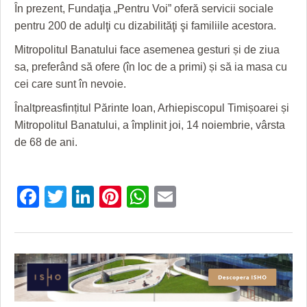
HARTA TIMIŞOAREI
În prezent, Fundaţia „Pentru Voi” oferă servicii sociale
pentru 200 de adulţi cu dizabilităţi şi familiile acestora.
LICEE, ŞCOLI ŞI GRĂDINIŢE DIN TIMIŞ
Mitropolitul Banatului face asemenea gesturi și de ziua
PRIMĂRIILE DIN TIMIŞ
sa, preferând să ofere (în loc de a primi) și să ia masa cu
cei care sunt în nevoie.
SFATUL MEDICULUI
Înaltpreasfințitul Părinte Ioan, Arhiepiscopul Timișoarei și
SFATURI JURIDICE
Mitropolitul Banatului, a împlinit joi, 14 noiembrie, vârsta
de 68 de ani.
Facebook
Twitter
LinkedIn
Pinterest
WhatsApp
Email