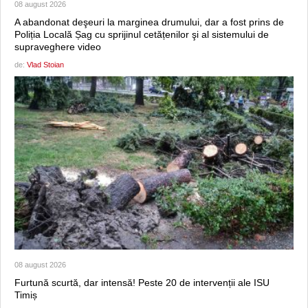
08 august 2026
A abandonat deşeuri la marginea drumului, dar a fost prins de
Poliția Locală Șag cu sprijinul cetățenilor şi al sistemului de
supraveghere video
de:
Vlad Stoian
08 august 2026
Furtună scurtă, dar intensă! Peste 20 de intervenții ale ISU
Timiș