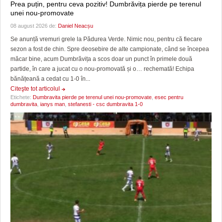
Prea puțin, pentru ceva pozitiv! Dumbrăvița pierde pe terenul
unei nou-promovate
08 august 2026 de:
Daniel Neacșu
Se anunță vremuri grele la Pădurea Verde. Nimic nou, pentru că fiecare
sezon a fost de chin. Spre deosebire de alte campionate, când se începea
măcar bine, acum Dumbrăvița a scos doar un punct în primele două
partide, în care a jucat cu o nou-promovată și o… rechemată! Echipa
bănățeană a cedat cu 1-0 în...
Citeşte tot articolul
Etichete:
Dumbravita pierde pe terenul unei nou-promovate
,
esec pentru
dumbravita
,
ianys man
,
stefanesti - csc dumbravita 1-0