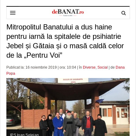
Mitropolitul Banatului a dus haine
HOME
pentru iarnă la spitalele de psihiatrie
ADMINISTRAȚIE
DESPRE NOI
Jebel și Gătaia și o masă caldă celor
POLITICĂ
REDACȚIA DEBANAT
PRIMĂRIA TIMIŞOARA
de la „Pentru Voi”
SPORT
POLITICA DE COOKIES
CONSILIUL JUDEŢEAN TIMIŞ
POLITICA
Publicat la: 16 noiembrie 2019 | ora: 10:04 | în
Diverse
,
Social
| de
Dana
Popa
OPINII
POLITICA DE CONFIDENȚIALITATE
PREFECTURA TIMIŞ
POLI TIMISOARA
TIMP LIBER ȘI CULTURĂ
FOTBAL JUDETEAN
DOSARELE DEBANAT
ECONOMIC
ALTE SPORTURI
ETICA LUCIDITĂȚII ASISTATE
TIMP LIBER
SĂNĂTATE
JURNAL DE CAMPANIE
ULTRAMARIN VA RECOMANDA
AFACERI
MAI MULTE
ZÂMBETE AMARE
CULTURA
IPS Ioan Selejan