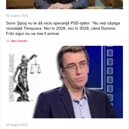
05 august 2026
Sorin Şipoş nu le dă nicio speranţă PSD-iştilor: “Nu veți câștiga
niciodată Timișoara. Nici în 2028, nici în 3028, când Dominic
Fritz sigur nu va mai fi primar
de:
Alex Nestor
05 august 2026