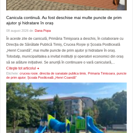
Canicula continuă. Au fost deschise mai multe puncte de prim
ajutor şi hidratare în oraș
08 august 2026 de:
Dana Popa
În aceste zile de caniculă, Primăria Timişoara a deschis, în colaborare cu
Direcția de Sănătate Publică Timiș, Crucea Roșie și Școala Postliceală
„Henri Coandă”, mai multe puncte de prim ajutor și hidratare în oraș.
Totodatp, municipalitatea a invitat instituții și operatori economici din oraș
să se alăture inițiativei. Se anunță în continuare o vară caniculară,...
Citeşte tot articolul
Etichete:
crucea rosie
,
directia de sanatate publica timis
,
Primaria Timisoara
,
puncte
de prim ajutor
,
Școala Postliceală „Henri Coandă”