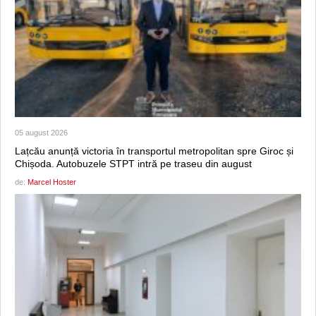
05 august 2026
Lațcău anunță victoria în transportul metropolitan spre Giroc și
Chișoda. Autobuzele STPT intră pe traseu din august
de:
Marcel Hoster