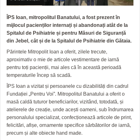
GRĂDINA TAICII DOMNULUI
CRONICĂ DE FILM
ACCIDENTE
ZIARISTU’ DE TERASĂ
UNDE MERGEM
ANUNŢURI
ÎPS Ioan, mitropolitul Banatului, a fost prezent în
mijlocul pacienților internați și abandonați atât de la
CU OIŞTEA-N KIERKEGAARD
FILME DOCUMENTARE
INFO SI UTILE
Spitalul de Psihiatrie și pentru Măsuri de Siguranță
FINANŢĂRI DE LA A LA Z
CLIPURI VIDEO
CULTURA
din Jebel, cât și de la Spitalul de Psihiatrie din Gătaia.
Părintele Mitropolit Ioan a oferit, zilele trecute,
PE SURSE
JOCURI ONLINE
INVATAMANT
aproximativ o mie de articole vestimentare de iarnă
JUSTITIE
pentru toți pacienții, mai ales că în această perioadă
temperaturile încep să scadă.
FILME DOCUMENTARE
ÎPS Ioan a vizitat și persoanele cu dizabilități din cadrul
CLIPURI VIDEO
Fundației „Pentru Voi”. Mitropolitul Banatului a oferit o
masă caldă tuturor beneficiarilor, vizitând, totodată, și
JOCURI ONLINE
atelierele de creație, unde acești oameni, sub îndrumarea
DIVERSE
personalului specializat, confecționează articole de print,
felicitări, afișe, ornamente specifice sărbătorilor de iarnă,
FARMACII DIN TIMIŞOARA
precum și alte obiecte hand made.