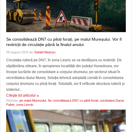
Se consolidează DN7 cu piloți forați, pe malul Mureșului. Vor fi
restricții de circulație până la finalul anului
08 august 2026 de:
Daniel Neacșu
Circulația rutieră pe DN7, în zona Leșnic se va desfășura cu restricții. De
săptămâna viitoare, în apropierea localității din județul Hunedoara, vor
începe lucrările de consolidare a corpului drumului, pe sectorul situat în
vecinătatea râului Mureș. Soluția tehnică adoptată constă în consolidarea
corpului drumului cu piloți forați. Totodată, vor fi refăcute structura rutieră și
sistemul...
Citeşte tot articolul
Etichete:
pe malul Muresului
,
Se consolideaza DN7 cu piloti forati
,
societatea Dacia
Faber
,
zona Lesnic