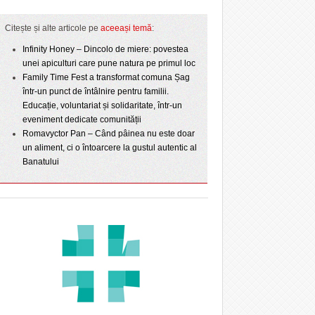
Citește și alte articole pe
aceeași temă
:
Infinity Honey – Dincolo de miere: povestea
unei apiculturi care pune natura pe primul loc
Family Time Fest a transformat comuna Șag
într-un punct de întâlnire pentru familii.
Educație, voluntariat și solidaritate, într-un
eveniment dedicate comunității
Romavyctor Pan – Când pâinea nu este doar
un aliment, ci o întoarcere la gustul autentic al
Banatului