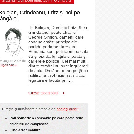
Grădina Taicii Domnului
,
Opinii
,
Ultima ora
Bolojan, Grindeanu, Fritz și noi pe
lângă ei
Ilie Bolojan, Dominic Fritz, Sorin
Grindeanu, poate chiar și
George Simion, oamenii care
conduc astăzi principalele
partide parlamentare din
România sunt politicieni pe cale
să-și piardă funcțiile și poate și
carierele politice. Cei mai mulți
08 august 2026 de
Eugen Sasu
dintre români nu sunt îngrijorați
de asta. Dacă au o tangență cu
politica asta zbuciumată, acea
legătură e făcută prin
…
Citeşte tot articolul
Citeşte şi următoarele articole de
acelaşi autor
:
Poli pornește o campanie pe care poate scrie
chiar titlu de campioană
Cine a tras vântul?