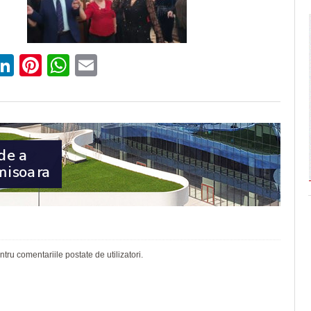
ebook
witter
LinkedIn
Pinterest
WhatsApp
Email
ru comentariile postate de utilizatori.