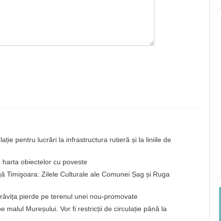
ație pentru lucrări la infrastructura rutieră și la liniile de
harta obiectelor cu poveste
ă Timişoara: Zilele Culturale ale Comunei Șag și Ruga
brăvița pierde pe terenul unei nou-promovate
 malul Mureșului. Vor fi restricții de circulație până la