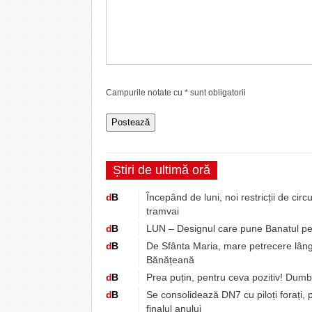
Campurile notate cu
*
sunt obligatorii
Știri de ultimă oră
d
B
Începând de luni, noi restricții de circul
tramvai
d
B
LUN – Designul care pune Banatul pe 
d
B
De Sfânta Maria, mare petrecere lâng
Bănățeană
d
B
Prea puțin, pentru ceva pozitiv! Dum
d
B
Se consolidează DN7 cu piloți forați, pe
finalul anului