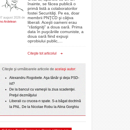
CLIPURI VIDEO
înainte, se făcea publică o
Politehnica bate
ISWinT şi concert Dragoş Moldovan, cinema în
proiectelor derulate de instituție din fonduri
primă listă a colaboratorilor
- 4
- 7 August
- 11 December 2025
t o arată scorul
aer liber și activități pentru cei mici
JOCURI ONLINE
europene/FOTO
fostei Securităţi. Pe ea, doar
lor:
2026
membrii PNŢCD şi câţiva
07 august 2026 de
DIVERSE
Ino Ardelean
liberali. Aceşti oameni erau
ANAF oferă persoanelor fizice posibilitatea să
“răstigniţi” a doua oară. Prima
r nu
epe Superliga în
Pentru micuţii din Giarmata, miercuri, timp de o
beneficieze de Declarația Unică 212
FARMACII DIN
data în puşcăriile comuniste, a
- 25 November 2025
gramate derby-urile
oră, a venit „ploaia”. Apa a fost asigurată de
precompletată
TIMIŞOARA
doua oară fiind expuşi
2026
- 6 August 2026
pompierii voluntari
oprobiului public,
…
HARTA TIMIŞOAREI
ct de
Romanian Business Leaders lansează RBL
View all
 Toni
- 19 November
Banat, prima filială din vestul țării
LICEE, ŞCOLI ŞI
Citeşte tot articolul
2025
GRĂDINIŢE DIN TIMIŞ
View all
PRIMĂRIILE DIN TIMIŞ
Citeşte şi următoarele articole de
acelaşi autor:
SFATUL MEDICULUI
Alexandru Rogobete. Aşa tânăr şi deja PSD-
ist?
SFATURI JURIDICE
De la bancul cu vameşii la ziua scadenţei.
Preţul dezmăţului
Liberali cu crucea-n spate. S-a băgat doctrină
la PNL. De la Nicolae Robu la Alina Gorghiu