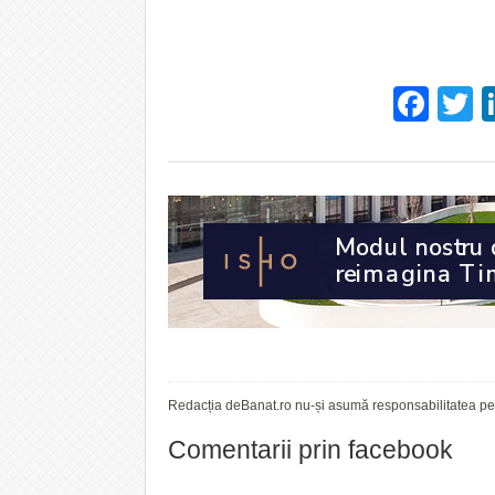
Fac
T
Redacția deBanat.ro nu-și asumă responsabilitatea pent
Comentarii prin facebook