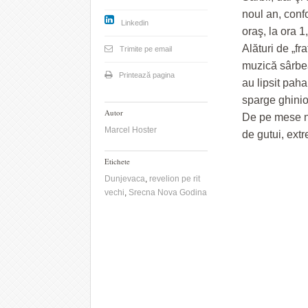
noul an, confo
Linkedin
oraş, la ora 
Alături de „fra
Trimite pe email
muzică sârbea
Printează pagina
au lipsit paha
sparge ghinio
Autor
De pe mese nu
Marcel Hoster
de gutui, ext
Etichete
Dunjevaca
,
revelion pe rit
vechi
,
Srecna Nova Godina