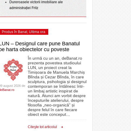
Dureroasele victorii imobiliare ale
administrației Fritz
Produs în Banat
,
Ultima ora
LUN – Designul care pune Banatul
pe harta obiectelor cu poveste
În urmă cu un an, deBanat.ro
prezenta povestea studioului
LUN, un proiect creat la
Timișoara de Manuela Marchiș
Blînda și Cezar Blînda, în care
sculptura, psihologia și designul
09 august 2026 de
contemporan se întâlnesc într-
deBanat.ro
un limbaj artistic inspirat de
natură. Atunci am vorbit despre
începuturile atelierului, despre
filosofia „neo-organică” și
despre felul în care fiecare
obiect este conceput
…
Citeşte tot articolul