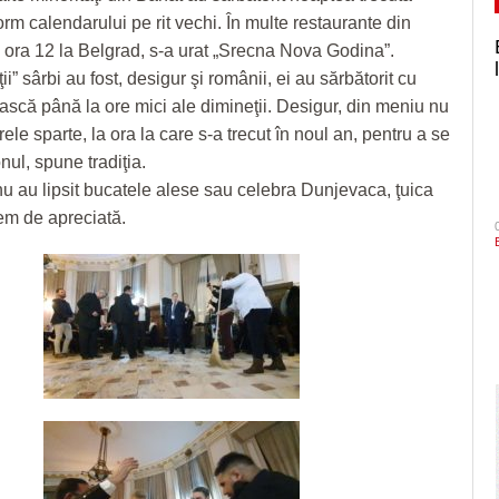
rm calendarului pe rit vechi. În multe restaurante din
1, ora 12 la Belgrad, s-a urat „Srecna Nova Godina”.
ţii” sârbi au fost, desigur şi românii, ei au sărbătorit cu
scă până la ore mici ale dimineţii. Desigur, din meniu nu
rele sparte, la ora la care s-a trecut în noul an, pentru a se
nul, spune tradiţia.
 au lipsit bucatele alese sau celebra Dunjevaca, ţuica
rem de apreciată.