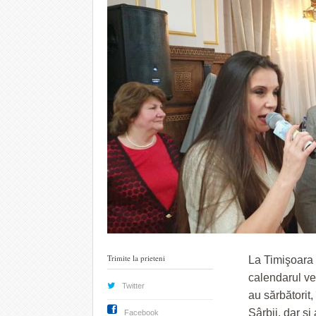
Trimite la prieteni
La Timişoara 
calendarul ve
Twitter
au sărbătorit
Sârbii, dar şi
Facebook