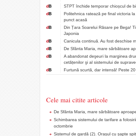
d
B
STPT închide temporar chioșcul de bil
d
B
Politehnica ratează pe final victoria l
punct acasă
d
B
Din Țara Soarelui Răsare pe Bega! Ti
Japonia
d
B
Canicula continuă. Au fost deschise m
d
B
De Sfânta Maria, mare sărbătoare ap
d
B
A abandonat deşeuri la marginea drumul
cetățenilor şi al sistemului de suprav
d
B
Furtună scurtă, dar intensă! Peste 20 
Cele mai citite articole
De Sfânta Maria, mare sărbătoare aproape
Schimbarea sistemului de tarifare a folosiri
octombrie
Sistemul de gardă (2). Orașul cu șapte spit