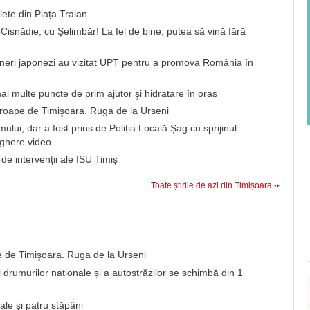
ete din Piața Traian
a Cisnădie, cu Șelimbăr! La fel de bine, putea să vină fără
neri japonezi au vizitat UPT pentru a promova România în
ai multe puncte de prim ajutor şi hidratare în oraș
roape de Timişoara. Ruga de la Urseni
ui, dar a fost prins de Poliția Locală Șag cu sprijinul
eghere video
de intervenții ale ISU Timiș
Toate știrile de azi din Timișoara
 de Timişoara. Ruga de la Urseni
i drumurilor naționale și a autostrăzilor se schimbă din 1
ale și patru stăpâni