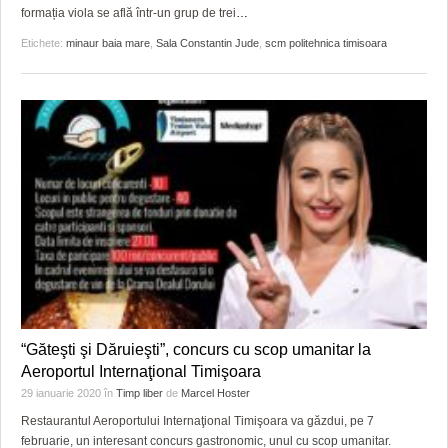
formația viola se află într-un grup de trei
…
Etichete:
minaur baia mare
,
Sala Constantin Jude
,
scm politehnica timisoara
“Găteşti şi Dăruieşti”, concurs cu scop umanitar la
Aeroportul Internaţional Timişoara
29 ianuarie 2020
în
Timp liber
de
Marcel Hoster
Restaurantul Aeroportului Internaţional Timişoara va găzdui, pe 7
februarie, un interesant concurs gastronomic, unul cu scop umanitar.