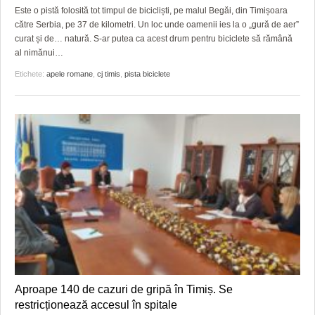
Este o pistă folosită tot timpul de bicicliști, pe malul Begăi, din Timișoara
către Serbia, pe 37 de kilometri. Un loc unde oamenii ies la o „gură de aer”
curat și de… natură. S-ar putea ca acest drum pentru biciclete să rămână
al nimănui…
Etichete:
apele romane
,
cj timis
,
pista biciclete
Aproape 140 de cazuri de gripă în Timiș. Se
restricționează accesul în spitale