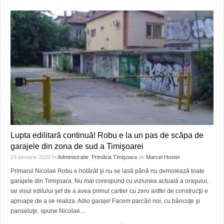
Lupta edilitară continuă! Robu e la un pas de scăpa de
garajele din zona de sud a Timişoarei
29 ianuarie 2020
în
Administratie
,
Primăria Timişoara
de
Marcel Hoster
Primarul Nicolae Robu e hotărât şi nu se lasă până nu demolează toate
garajele din Timişoara. Nu mai corespund cu viziunea actuală a oraşului,
iar visul edilului şef de a avea primul cartier cu zero astfel de construcţii e
aproape de a se realiza. Adio garaje! Facem parcări noi, cu băncuţe şi
panseluţe, spune Nicolae
…