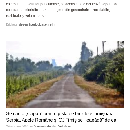
colectarea deșeurilor periculoase, că aceasta se efectuează separat de
colectarea celorlalte tipuri de deșeuri din gospodărie – reciclabile,
reziduale și voluminoase.
Etichete:
deseuri periculoase
,
retim
Se caută „stăpân” pentru pista de biciclete Timișoara-
Serbia. Apele Române şi CJ Timiş se “leapădă” de ea
29 ianuarie 2020
în
Administratie
de
Vlad Stoian