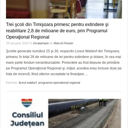
Trei şcoli din Timişoara primesc pentru extindere şi
reabilitare 2,8 de milioane de euro, prin Programul
Operaţional Regional
29 ianuarie 2020
în
Invatamant
de
Marcel Hoster
Şcolile generale numărul 25 şi 30, respectiv Liceul Waldorf din Timişoara,
primesc în total 28 de milioane de lei pentru extindere şi dotare, în cea mai
mare parte fonduri nerambursabile. Proiectele au fost depuse de primărie
pe Programul Operaţional Regional şi, iniţial, acestea erau incluse doar pe
lista de rezervă, fiind ulterior acceptate la finanţare.
…
Etichete:
liceul waldorf
,
programul operational regional