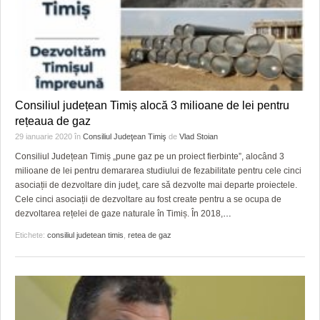
Consiliul județean Timiș alocă 3 milioane de lei pentru
rețeaua de gaz
29 ianuarie 2020
în
Consiliul Judeţean Timiş
de
Vlad Stoian
Consiliul Județean Timiș „pune gaz pe un proiect fierbinte”, alocând 3
milioane de lei pentru demararea studiului de fezabilitate pentru cele cinci
asociații de dezvoltare din județ, care să dezvolte mai departe proiectele.
Cele cinci asociații de dezvoltare au fost create pentru a se ocupa de
dezvoltarea rețelei de gaze naturale în Timiș. În 2018,
…
Etichete:
consiliul judetean timis
,
retea de gaz