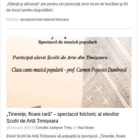
„Găteşti şi dăruieşti” are pentru cei pasionaţi zece locuri de bucătari şi 40
de locuri pentru degustători.
Etichete:
aeroportul international timisoara
„Tinerețe, floare rară” – spectacol folcloric al elevilor
Școlii de Artă Timișoara
29 ianuarie 2020
în
Consiliul Judeţean Timiş
de
Vlad Stoian
Elevii Școlii de Artă Timișoara vă așteaptă la spectacol. „Tinerețe, floare