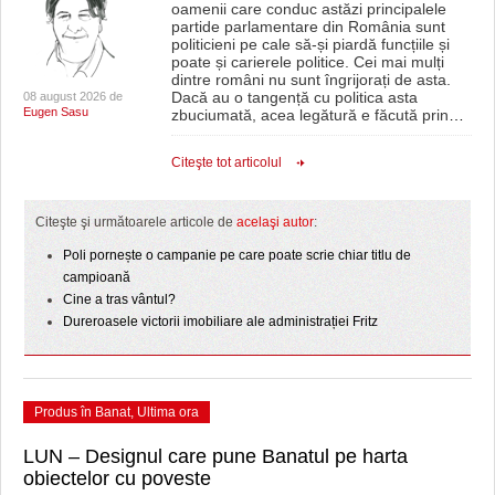
oamenii care conduc astăzi principalele
partide parlamentare din România sunt
politicieni pe cale să-și piardă funcțiile și
poate și carierele politice. Cei mai mulți
dintre români nu sunt îngrijorați de asta.
Dacă au o tangență cu politica asta
08 august 2026 de
Eugen Sasu
zbuciumată, acea legătură e făcută prin
…
Citeşte tot articolul
Citeşte şi următoarele articole de
acelaşi autor
:
Poli pornește o campanie pe care poate scrie chiar titlu de
campioană
Cine a tras vântul?
Dureroasele victorii imobiliare ale administrației Fritz
Produs în Banat
,
Ultima ora
LUN – Designul care pune Banatul pe harta
obiectelor cu poveste