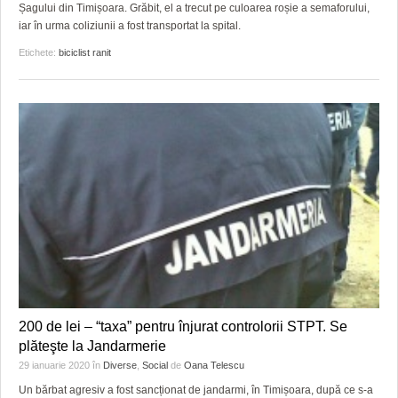
GRĂDINA TAICII DOMNULUI
CRONICĂ DE FILM
ACCIDENTE
Șagului din Timișoara. Grăbit, el a trecut pe culoarea roșie a semaforului,
iar în urma coliziunii a fost transportat la spital.
ZIARISTU’ DE TERASĂ
UNDE MERGEM
ANUNŢURI
Etichete:
biciclist ranit
CU OIŞTEA-N KIERKEGAARD
FILME DOCUMENTARE
INFO SI UTILE
FINANŢĂRI DE LA A LA Z
CLIPURI VIDEO
CULTURA
PE SURSE
JOCURI ONLINE
INVATAMANT
JUSTITIE
FILME DOCUMENTARE
CLIPURI VIDEO
JOCURI ONLINE
200 de lei – “taxa” pentru înjurat controlorii STPT. Se
DIVERSE
plăteşte la Jandarmerie
29 ianuarie 2020
în
Diverse
,
Social
de
Oana Telescu
FARMACII DIN TIMIŞOARA
Un bărbat agresiv a fost sancționat de jandarmi, în Timișoara, după ce s-a