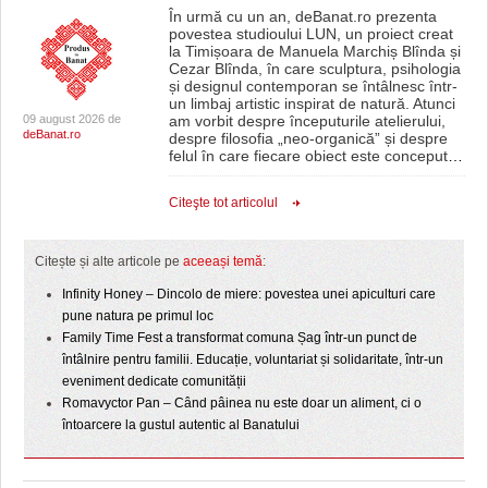
În urmă cu un an, deBanat.ro prezenta
povestea studioului LUN, un proiect creat
la Timișoara de Manuela Marchiș Blînda și
Cezar Blînda, în care sculptura, psihologia
și designul contemporan se întâlnesc într-
un limbaj artistic inspirat de natură. Atunci
09 august 2026 de
am vorbit despre începuturile atelierului,
deBanat.ro
despre filosofia „neo-organică” și despre
felul în care fiecare obiect este conceput
…
Citeşte tot articolul
Citește și alte articole pe
aceeași temă
:
Infinity Honey – Dincolo de miere: povestea unei apiculturi care
pune natura pe primul loc
Family Time Fest a transformat comuna Șag într-un punct de
întâlnire pentru familii. Educație, voluntariat și solidaritate, într-un
eveniment dedicate comunității
Romavyctor Pan – Când pâinea nu este doar un aliment, ci o
întoarcere la gustul autentic al Banatului