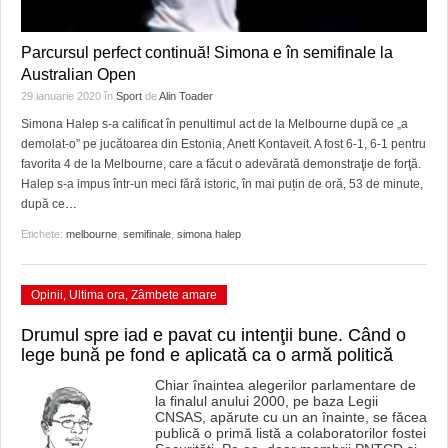
Parcursul perfect continuă! Simona e în semifinale la
Australian Open
29 ianuarie 2020
în
Sport
de
Alin Toader
Simona Halep s-a calificat în penultimul act de la Melbourne după ce „a
demolat-o” pe jucătoarea din Estonia, Anett Kontaveit. A fost 6-1, 6-1 pentru
favorita 4 de la Melbourne, care a făcut o adevărată demonstraţie de forţă.
Halep s-a impus într-un meci fără istoric, în mai puțin de oră, 53 de minute,
după ce
…
Etichete:
melbourne
,
semifinale
,
simona halep
Opinii
,
Ultima ora
,
Zâmbete amare
Drumul spre iad e pavat cu intenţii bune. Când o
lege bună pe fond e aplicată ca o armă politică
Chiar înaintea alegerilor parlamentare de
la finalul anului 2000, pe baza Legii
CNSAS, apărute cu un an înainte, se făcea
publică o primă listă a colaboratorilor fostei