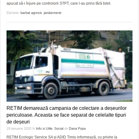
HARTA TIMIŞOAREI
apucat să-i înjure pe controlorii STPT, care l-au prins fără bilet.
Etichete:
barbat agresiv
,
jandarmerie
LICEE, ŞCOLI ŞI GRĂDINIŢE DIN TIMIŞ
PRIMĂRIILE DIN TIMIŞ
SFATUL MEDICULUI
SFATURI JURIDICE
RETIM demarează campania de colectare a deșeurilor
periculoase. Aceasta se face separat de celelalte tipuri
de deșeuri
29 ianuarie 2020
în
Info si Utile
,
Social
de
Dana Popa
RETIM Ecologic Service SA și ADID Timiș informează, cu privire la