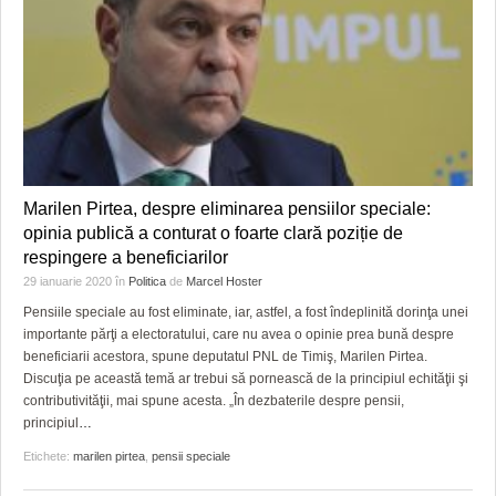
Marilen Pirtea, despre eliminarea pensiilor speciale:
opinia publică a conturat o foarte clară poziție de
respingere a beneficiarilor
29 ianuarie 2020
în
Politica
de
Marcel Hoster
Pensiile speciale au fost eliminate, iar, astfel, a fost îndeplinită dorinţa unei
importante părţi a electoratului, care nu avea o opinie prea bună despre
beneficiarii acestora, spune deputatul PNL de Timiş, Marilen Pirtea.
Discuţia pe această temă ar trebui să pornească de la principiul echităţii şi
contributivităţii, mai spune acesta. „În dezbaterile despre pensii,
principiul
…
Etichete:
marilen pirtea
,
pensii speciale