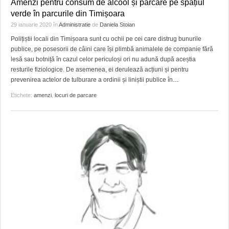
Amenzi pentru consum de alcool și parcare pe spațiul
verde în parcurile din Timișoara
29 ianuarie 2020
în
Administratie
de
Daniela Stoian
Polițiștii locali din Timișoara sunt cu ochii pe cei care distrug bunurile
publice, pe posesorii de câini care își plimbă animalele de companie fără
lesă sau botniță în cazul celor periculoși ori nu adună după aceștia
resturile fiziologice. De asemenea, ei derulează acțiuni și pentru
prevenirea actelor de tulburare a ordinii și liniștii publice în
…
Etichete:
amenzi
,
locuri de parcare