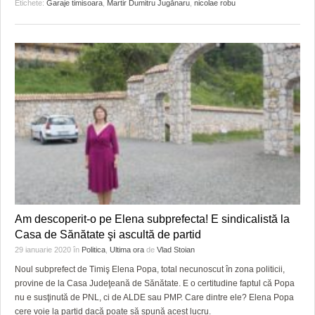
Etichete:
Garaje timisoara
,
Martir Dumitru Jugănaru
,
nicolae robu
Am descoperit-o pe Elena subprefecta! E sindicalistă la
Casa de Sănătate şi ascultă de partid
29 ianuarie 2020
în
Politica
,
Ultima ora
de
Vlad Stoian
Noul subprefect de Timiş Elena Popa, total necunoscut în zona politicii,
provine de la Casa Judeţeană de Sănătate. E o certitudine faptul că Popa
nu e susţinută de PNL, ci de ALDE sau PMP. Care dintre ele? Elena Popa
cere voie la partid dacă poate să spună acest lucru.