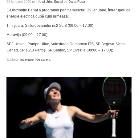
29 ianuarie 2020
în
Info si Utile
,
Social
de
Dana Popa
E-Distribuţie Banat a programat pentru miercuri, 29 ianuarie, întreruperi de
energie electrică după cum urmează:
Timişoara, Str.Iorgovanului nr.2 Sc.B (09:00 – 17:00);
Moraviţa (09:00 – 17:00);
SP3 Urseni, Pompe Uliuc, Autostrada Dumbrava ITS, SP Begova, Vama
Cenad, SP 1,2,3 Partoş, SP Banloc, SP Livezile (09:00 – 17:00);
Etichete:
intreruperi de curent