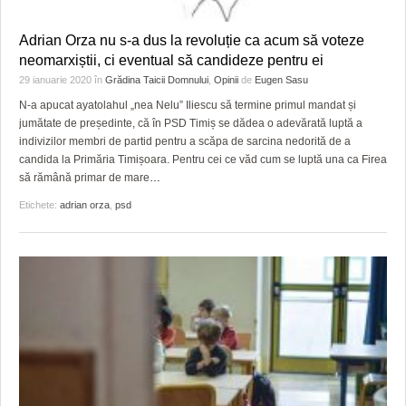
Adrian Orza nu s-a dus la revoluție ca acum să voteze
neomarxiștii, ci eventual să candideze pentru ei
29 ianuarie 2020
în
Grădina Taicii Domnului
,
Opinii
de
Eugen Sasu
N-a apucat ayatolahul „nea Nelu” Iliescu să termine primul mandat și
jumătate de președinte, că în PSD Timiș se dădea o adevărată luptă a
indivizilor membri de partid pentru a scăpa de sarcina nedorită de a
candida la Primăria Timișoara. Pentru cei ce văd cum se luptă una ca Firea
să rămână primar de mare
…
Etichete:
adrian orza
,
psd