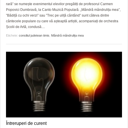
rară” se numește evenimentul elevilor pregătiți de profesorul Carmen
Popovici Dumbravă, la Canto Muzică Populară. „Mândră mândrulița mea”,
”Bădiță cu ochi verzi” sau ”Trec pe uliță cântând” sunt câteva dintre
cântecele populare cu care vă așteaptă artiștii, acompaniați de orchestra
Școlii de Artă, condusă
…
Etichete:
consiliul judetean timis
,
Mândră mândrulița mea
Întreruperi de curent