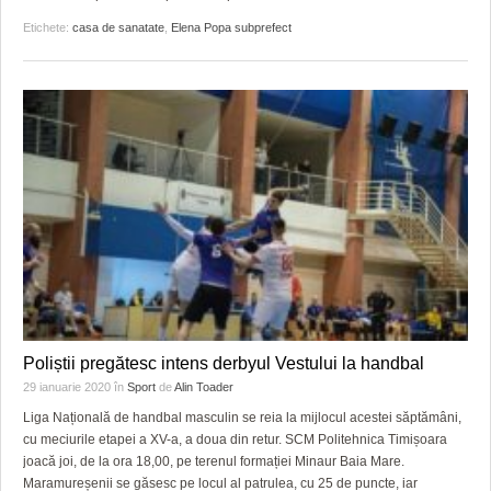
Etichete:
casa de sanatate
,
Elena Popa subprefect
Poliștii pregătesc intens derbyul Vestului la handbal
29 ianuarie 2020
în
Sport
de
Alin Toader
Liga Națională de handbal masculin se reia la mijlocul acestei săptămâni,
cu meciurile etapei a XV-a, a doua din retur. SCM Politehnica Timișoara
joacă joi, de la ora 18,00, pe terenul formației Minaur Baia Mare.
Maramureșenii se găsesc pe locul al patrulea, cu 25 de puncte, iar