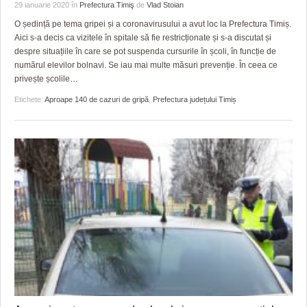
29 ianuarie 2020
în
Prefectura Timiş
de
Vlad Stoian
O ședință pe tema gripei și a coronavirusului a avut loc la Prefectura Timiș.
Aici s-a decis ca vizitele în spitale să fie restricționate și s-a discutat și
despre situațiile în care se pot suspenda cursurile în școli, în funcție de
numărul elevilor bolnavi. Se iau mai multe măsuri prevenție. În ceea ce
privește școlile
…
Etichete:
Aproape 140 de cazuri de gripă
,
Prefectura județului Timiș