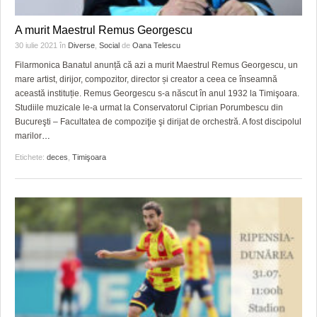
A murit Maestrul Remus Georgescu
30 iulie 2021
în
Diverse
,
Social
de
Oana Telescu
Filarmonica Banatul anunță că azi a murit Maestrul Remus Georgescu, un
mare artist, dirijor, compozitor, director și creator a ceea ce înseamnă
această instituție. Remus Georgescu s-a născut în anul 1932 la Timişoara.
Studiile muzicale le-a urmat la Conservatorul Ciprian Porumbescu din
Bucureşti – Facultatea de compoziţie şi dirijat de orchestră. A fost discipolul
marilor
…
Etichete:
deces
,
Timişoara