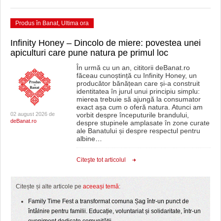
Produs în Banat
,
Ultima ora
Infinity Honey – Dincolo de miere: povestea unei
apiculturi care pune natura pe primul loc
În urmă cu un an, cititorii deBanat.ro
făceau cunoștință cu Infinity Honey, un
producător bănățean care și-a construit
identitatea în jurul unui principiu simplu:
mierea trebuie să ajungă la consumator
exact așa cum o oferă natura. Atunci am
02 august 2026 de
vorbit despre începuturile brandului,
deBanat.ro
despre stupinele amplasate în zone curate
ale Banatului și despre respectul pentru
albine
…
Citeşte tot articolul
Citește și alte articole pe
aceeași temă
:
Family Time Fest a transformat comuna Șag într-un punct de
întâlnire pentru familii. Educație, voluntariat și solidaritate, într-un
eveniment dedicate comunității