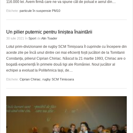
116.000 lei. Avem firmă care ne va spune cât de poluat e aerul din
…
Etichete:
particule în suspensie PM10
Un pilier puternic pentru liniștea înaintării
30 iulie 2021
în
Sport
de
Alin Toader
Lotul prim-divizionarei de rugby SCM Timișoara îl cuprinde cu începere din
aceste zile pe încă unul dintre cei mai eficienți foști jucători de la Tomitanii
Constanța, pilierul Ciprian Chiriac. Născut la 21 martie 1993, Chiriac are o
bogată experiență în primele două ligi ale României. Noul jucător al
echipei a evoluat la Politehnica Iași, de
…
Etichete:
Ciprian Chiriac
,
rugby SCM Timisoara