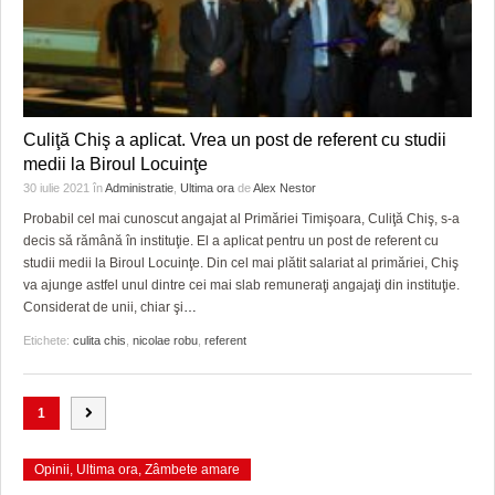
Culiţă Chiş a aplicat. Vrea un post de referent cu studii
medii la Biroul Locuinţe
30 iulie 2021
în
Administratie
,
Ultima ora
de
Alex Nestor
Probabil cel mai cunoscut angajat al Primăriei Timişoara, Culiţă Chiş, s-a
decis să rămână în instituţie. El a aplicat pentru un post de referent cu
studii medii la Biroul Locuinţe. Din cel mai plătit salariat al primăriei, Chiş
va ajunge astfel unul dintre cei mai slab remuneraţi angajaţi din instituţie.
Considerat de unii, chiar şi
…
Etichete:
culita chis
,
nicolae robu
,
referent
1
Opinii
,
Ultima ora
,
Zâmbete amare