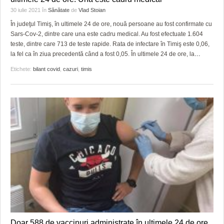
30 iulie 2021
în
Sănătate
de
Vlad Stoian
În judeţul Timiş, în ultimele 24 de ore, nouă persoane au fost confirmate cu
Sars-Cov-2, dintre care una este cadru medical. Au fost efectuate 1.604
teste, dintre care 713 de teste rapide. Rata de infectare în Timiş este 0,06,
la fel ca în ziua precedentă când a fost 0,05. În ultimele 24 de ore, la
…
Etichete:
bilant covid
,
cazuri
,
timis
Doar 588 de vaccinuri administrate în ultimele 24 de ore