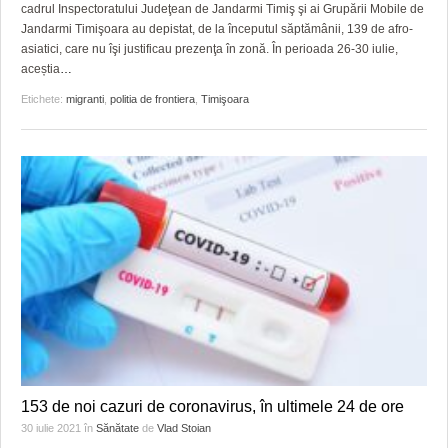
cadrul Inspectoratului Judeţean de Jandarmi Timiş şi ai Grupării Mobile de
Jandarmi Timişoara au depistat, de la începutul săptămânii, 139 de afro-
asiatici, care nu îşi justificau prezenţa în zonă. În perioada 26-30 iulie,
aceștia
…
Etichete:
migranti
,
politia de frontiera
,
Timişoara
153 de noi cazuri de coronavirus, în ultimele 24 de ore
30 iulie 2021
în
Sănătate
de
Vlad Stoian