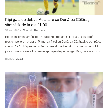
Ripi gata de debut! Meci tare cu Dunărea Călărași,
sâmbătă, de la ora 11.00
30 iulie 2021
în
Sport
de
Alin Toader
Ripensia Timișoara începe noul sezon regulat al Ligii a 2-a cu două
meciuri pe teren propriu. Primul va fi cel cu Dunărea Călărași, o echipă ce
continuă să aibă probleme financiare, dar o formație la care au venit 12
jucători noi și care a fost foarte aproape de prima ligă. Ripi, care a avut o
…
Etichete:
Liga 2