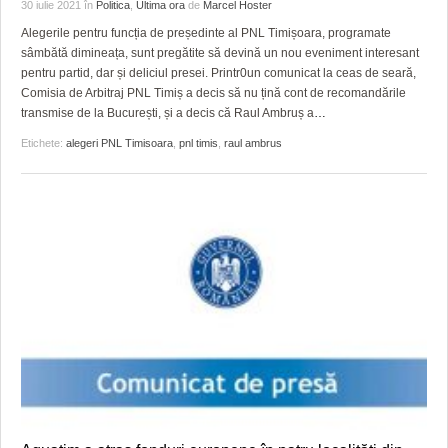
GRĂDINA TAICII DOMNULUI
CRONICĂ DE FILM
ACCIDENTE
30 iulie 2021
în
Politica
,
Ultima ora
de
Marcel Hoster
Alegerile pentru funcția de președinte al PNL Timișoara, programate
ZIARISTU’ DE TERASĂ
UNDE MERGEM
ANUNŢURI
sâmbătă dimineața, sunt pregătite să devină un nou eveniment interesant
pentru partid, dar și deliciul presei. Printr0un comunicat la ceas de seară,
CU OIŞTEA-N KIERKEGAARD
FILME DOCUMENTARE
INFO SI UTILE
Comisia de Arbitraj PNL Timiș a decis să nu țină cont de recomandările
transmise de la București, și a decis că Raul Ambruș a
…
FINANŢĂRI DE LA A LA Z
CLIPURI VIDEO
CULTURA
Etichete:
alegeri PNL Timisoara
,
pnl timis
,
raul ambrus
PE SURSE
JOCURI ONLINE
INVATAMANT
JUSTITIE
FILME DOCUMENTARE
CLIPURI VIDEO
JOCURI ONLINE
DIVERSE
FARMACII DIN TIMIŞOARA