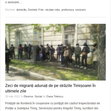
o sesizare
…
Etichete:
domiciliu
,
Dominic Fritz
,
nicolae robu
,
prefectura
,
sesizare
Zeci de migranți adunați de pe străzile Timișoarei în
ultimele zile
30 iulie 2021
în
Diverse
,
Social
de
Oana Telescu
Poliţiştii de frontieră în cooperare cu poliţişti din cadrul Inspectoratul de
Poliţie a Judeţului Timiş, Serviciului pentru Imigrări Timiş, lucrători din