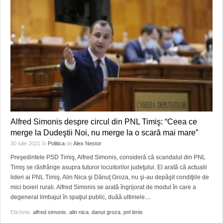
Alfred Simonis despre circul din PNL Timiş: “Ceea ce
merge la Dudeştii Noi, nu merge la o scară mai mare”
30 iulie 2021
în
Politica
de
Alex Nestor
Preşedintele PSD Timiş, Alfred Simonis, consideră că scandalul din PNL
Timiş se răsfrânge asupra tuturor locuitorilor judeţului. El arată că actualii
lideri ai PNL Timiş, Alin Nica şi Dănuţ Groza, nu şi-au depăşit condiţiile de
mici boieri rurali. Alfred Simonis se arată îngrijorat de modul în care a
degeneral limbajul în spaţiul public, duăă ultimele
…
Etichete:
alfred simonis
,
alin nica
,
danut groza
,
pnl timis