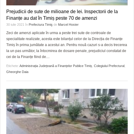
Prejudicii de sute de milioane de lei. Inspectorii de la
Finanțe au dat în Timiș peste 70 de amenzi
30 iulie 2021
în
Prefectura Timiş
de
Marcel Hoster
Zeci de amenzi aplicate în urma a peste trei sute de controale de
specialitate realizate, acesta este bilanțul celor de la Direcția de Finanțe
Timiș în prima jumătate a acestui an. Pentru nouă cazuri s-a decis trecerea
la un pas următor, la întocmirea de dosare penale, prejudiciul constatat de
cei de la Finanțe fiind de
…
Etichete:
Administrația Județeană a Finanțelor Publice Timiș
,
Colegiului Prefectural
,
Gheorghe Daia