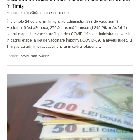
în Timiș
30 iulie 2021
în
Sănătate
de
Oana Telescu
În ultimele 24 de ore, în Timiș, s-au administrat 588 de vaccinuri: 8
Moderna, 6 AstraZeneca, 279 Johnson&Johnson și 295 Pfizer. Astfel, în
cadrul etapei I de vaccinare împotriva COVID-19 s-a administrat un vaccin.
În cadrul etapei a II-a de vaccinare împotriva COVID-19, la nivelul județului
Timiș, s-au administrat vaccinuri, iar în cadrul etapei a
…
Etichete:
covid
,
timis
,
vaccin