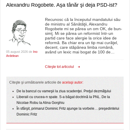
Alexandru Rogobete. Aşa tânăr şi deja PSD-ist?
Recunosc că la începutul mandatului său
de ministru al Sănătăţii, Alexandru
Rogobete mi se părea un om OK, de bun-
simţ. Mi se părea un reformist într-un
partid care face alergie la orice idee de
reformă. Ba chiar era un tip mai curăţel,
decent, care stăpânea limba română,
având un lexic mai bogat de 100 de
…
05 august 2026 de
Ino
Ardelean
Citeşte tot articolul
Citeşte şi următoarele articole de
acelaşi autor:
De la bancul cu vameşii la ziua scadenţei. Preţul dezmăţului
Liberali cu crucea-n spate. S-a băgat doctrină la PNL. De la
Nicolae Robu la Alina Gorghiu
În sfârşit, primarul Dominic Fritz ajunge la vorbele… preşedintelui
Dominic Fritz