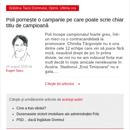
Grădina Taicii Domnului
,
Opinii
,
Ultima ora
Poli pornește o campanie pe care poate scrie chiar
titlu de campioană
Poli începe campionatul foarte greu, într-
un meci cu o contracandidată la
promovare. Chindia Târgoviște nu e una
dintre cele 12 echipe care vin să joace fără
miză, neavând drept de joc în prima
divizie, iar noi nu ne-am măsurat forța mai
mult decât în niște amicale nerelevante în
Austria. Stadionul „Eroii Timișoarei” nu e
04 august 2026 de
Eugen Sasu
gata,
…
Citeşte tot articolul
Citeşte şi următoarele articole de
acelaşi autor
:
Cine a tras vântul?
Dureroasele victorii imobiliare ale administrației Fritz
PSD… dacă îngăduie Domnul