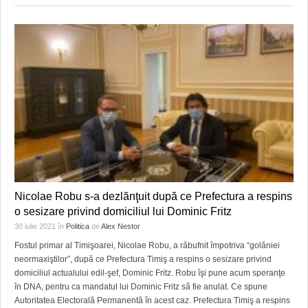
Nicolae Robu s-a dezlănţuit după ce Prefectura a respins
o sesizare privind domiciliul lui Dominic Fritz
30 iulie 2021
în
Politica
de
Alex Nestor
Fostul primar al Timişoarei, Nicolae Robu, a răbufnit împotriva “golăniei
neormaxiştilor”, după ce Prefectura Timiş a respins o sesizare privind
domiciliul actualului edil-şef, Dominic Fritz. Robu îşi pune acum speranţe
în DNA, pentru ca mandatul lui Dominic Fritz să fie anulat. Ce spune
Autoritatea Electorală Permanentă în acest caz. Prefectura Timiş a respins