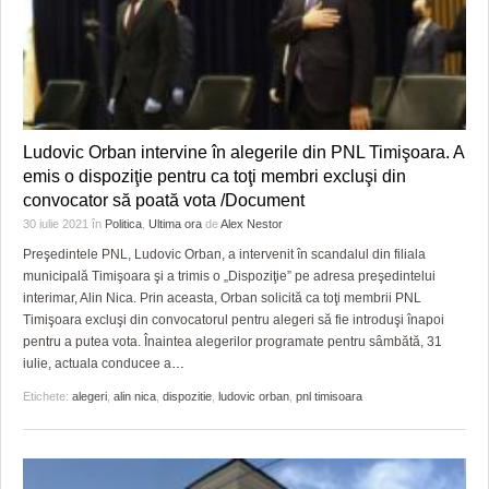
Ludovic Orban intervine în alegerile din PNL Timişoara. A
emis o dispoziţie pentru ca toţi membri excluşi din
convocator să poată vota /Document
30 iulie 2021
în
Politica
,
Ultima ora
de
Alex Nestor
Preşedintele PNL, Ludovic Orban, a intervenit în scandalul din filiala
municipală Timişoara şi a trimis o „Dispoziţie” pe adresa preşedintelui
interimar, Alin Nica. Prin aceasta, Orban solicită ca toţi membrii PNL
Timişoara excluşi din convocatorul pentru alegeri să fie introduşi înapoi
pentru a putea vota. Înaintea alegerilor programate pentru sâmbătă, 31
iulie, actuala conducee a
…
Etichete:
alegeri
,
alin nica
,
dispozitie
,
ludovic orban
,
pnl timisoara