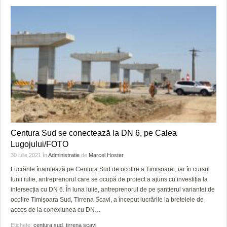
Centura Sud se conectează la DN 6, pe Calea
Lugojului/FOTO
30 iulie 2021
în
Administratie
de
Marcel Hoster
Lucrările înaintează pe Centura Sud de ocolire a Timișoarei, iar în cursul
lunii iulie, antreprenorul care se ocupă de proiect a ajuns cu investiția la
intersecția cu DN 6. În luna iulie, antreprenorul de pe șantierul variantei de
ocolire Timișoara Sud, Tirrena Scavi, a început lucrările la bretelele de
acces de la conexiunea cu DN
…
Etichete:
centura sud
,
tirrena scavi