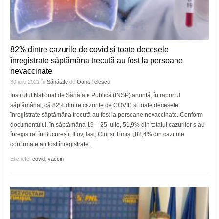
82% dintre cazurile de covid și toate decesele
înregistrate săptămâna trecută au fost la persoane
nevaccinate
30 iulie 2021
în
Sănătate
de
Oana Telescu
Institutul Național de Sănătate Publică (INSP) anunță, în raportul
săptămânal, că 82% dintre cazurile de COVID și toate decesele
înregistrate săptămâna trecută au fost la persoane nevaccinate. Conform
documentului, în săptămâna 19 – 25 iulie, 51,9% din totalul cazurilor s-au
înregistrat în București, Ilfov, Iași, Cluj și Timiș. „82,4% din cazurile
confirmate au fost înregistrate
…
Etichete:
covid
,
vaccin