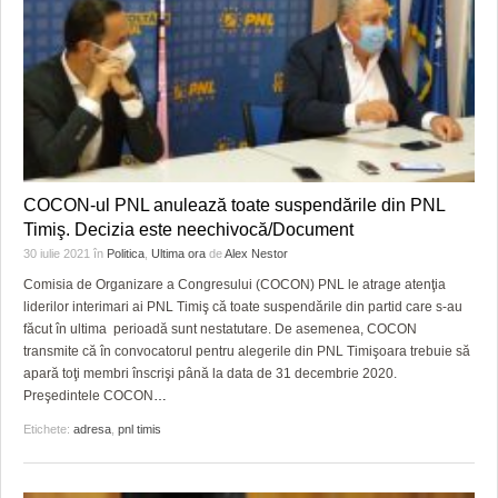
COCON-ul PNL anulează toate suspendările din PNL
Timiş. Decizia este neechivocă/Document
30 iulie 2021
în
Politica
,
Ultima ora
de
Alex Nestor
Comisia de Organizare a Congresului (COCON) PNL le atrage atenţia
liderilor interimari ai PNL Timiş că toate suspendările din partid care s-au
făcut în ultima perioadă sunt nestatutare. De asemenea, COCON
transmite că în convocatorul pentru alegerile din PNL Timişoara trebuie să
apară toţi membri înscrişi până la data de 31 decembrie 2020.
Preşedintele COCON
…
Etichete:
adresa
,
pnl timis