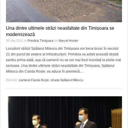
Una dintre ultimele străzi neasfaltate din Timișoara se
modernizează
30 iulie 2021
în
Primăria Timişoara
de
Marcel Hoster
Locuitorii străzii Spătarul Milescu din Timișoara vor trece brusc în secolul
21 din punct de vedere al infrastructurii. Primăria va asfalt această stradă
pentru prima dată, așa că oamenii nu se vor mai trezi inundați la ploile mai
serioase. Una dintre ultimele străzi neasfaltate din Timișoara, Spătarul
Milescu din Ciarda Roșie, va aduce în premieră
…
Etichete:
cartierul Ciarda Roșie
,
strada Spătarul Milescu