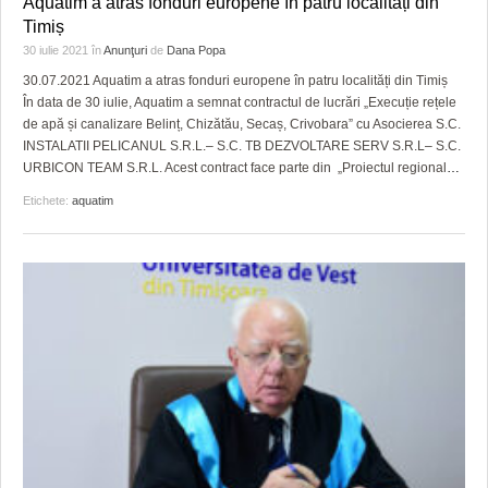
Aquatim a atras fonduri europene în patru localități din
HARTA TIMIŞOAREI
Timiș
30 iulie 2021
în
Anunţuri
de
Dana Popa
LICEE, ŞCOLI ŞI GRĂDINIŢE DIN TIMIŞ
30.07.2021 Aquatim a atras fonduri europene în patru localități din Timiș
PRIMĂRIILE DIN TIMIŞ
În data de 30 iulie, Aquatim a semnat contractul de lucrări „Execuție rețele
de apă și canalizare Belinț, Chizătău, Secaș, Crivobara” cu Asocierea S.C.
SFATUL MEDICULUI
INSTALATII PELICANUL S.R.L.– S.C. TB DEZVOLTARE SERV S.R.L– S.C.
URBICON TEAM S.R.L. Acest contract face parte din „Proiectul regional
…
SFATURI JURIDICE
Etichete:
aquatim