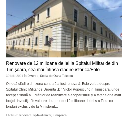
Renovare de 12 milioane de lei la Spitalul Militar de din
Timişoara, cea mai întinsă clădire istorică/Foto
30 iulie 2021
în
Diverse
,
Social
de
Oana Telescu
O nouă clădire din zona centrală a fost renovată. Este vorba despre
Spitalul Clinic Militar de Urgență „Dr. Victor Popescu” din Timișoara, unde
recepția finală a lucrărilor de reabilitare a acoperișului și a fațadelor a avut
loc joi. Investiția în valoare de aproape 12 milioane de lei s-a făcut cu
fonduri exclusiv de la Ministerul
…
Etichete:
renovare
,
spitalul militar
,
Timişoara