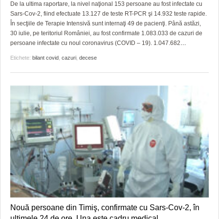
De la ultima raportare, la nivel naţional 153 persoane au fost infectate cu
Sars-Cov-2, fiind efectuate 13.127 de teste RT-PCR şi 14.932 teste rapide.
În secţiile de Terapie Intensivă sunt internaţi 49 de pacienţi. Până astăzi,
30 iulie, pe teritoriul României, au fost confirmate 1.083.033 de cazuri de
persoane infectate cu noul coronavirus (COVID – 19). 1.047.682
…
Etichete:
bilant covid
,
cazuri
,
decese
Nouă persoane din Timiş, confirmate cu Sars-Cov-2, în
ultimele 24 de ore. Una este cadru medical