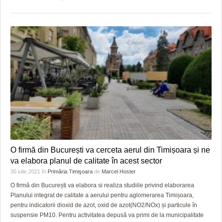
O firmă din București va cerceta aerul din Timișoara și ne
va elabora planul de calitate în acest sector
30 iulie 2021
în
Primăria Timişoara
de
Marcel Hoster
O firmă din București va elabora si realiza studiile privind elaborarea
Planului integrat de calitate a aerului pentru aglomerarea Timișoara,
pentru indicatorii dioxid de azot, oxid de azot(NO2/NOx) și particule în
suspensie PM10. Pentru activitatea depusă va primi de la municipalitate