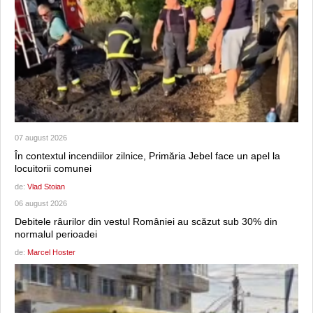
07 august 2026
În contextul incendiilor zilnice, Primăria Jebel face un apel la
locuitorii comunei
de:
Vlad Stoian
06 august 2026
Debitele râurilor din vestul României au scăzut sub 30% din
normalul perioadei
de:
Marcel Hoster