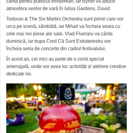
cânta pentru publicul timișorean, iar Byron va aduce
HARTA TIMIŞOAREI
atmosfera serilor de vară în Iulius Gardens. David
LICEE, ŞCOLI ŞI GRĂDINIŢE DIN TIMIŞ
Todoran & The Six Martini Orchestra sunt primii care vor
urca pe scenă, sâmbătă, iar Mihail va încheia seara cu
PRIMĂRIILE DIN TIMIŞ
cele mai noi piese ale sale. Vlad Flueraru va cânta
SFATUL MEDICULUI
duminică, iar trupa Cred Că Sunt Extraterestru vor
încheia seria de concerte din cadrul festivalului.
SFATURI JURIDICE
În acest an, cei mici au parte de o zonă special
amenajată, unde vor avea loc activități și ateliere creative
dedicate lor.