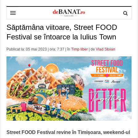
Săptămâna viitoare, Street FOOD
HOME
Festival se întoarce la Iulius Town
ADMINISTRAȚIE
DESPRE NOI
Publicat la: 05 mai 2023 | ora: 7:37 | în
Timp liber
| de
Vlad Stoian
POLITICĂ
REDACȚIA DEBANAT
PRIMĂRIA TIMIŞOARA
SPORT
POLITICA DE COOKIES
CONSILIUL JUDEŢEAN TIMIŞ
POLITICA
OPINII
POLITICA DE CONFIDENȚIALITATE
PREFECTURA TIMIŞ
POLI TIMISOARA
TIMP LIBER ȘI CULTURĂ
FOTBAL JUDETEAN
DOSARELE DEBANAT
ECONOMIC
ALTE SPORTURI
ETICA LUCIDITĂȚII ASISTATE
TIMP LIBER
SĂNĂTATE
JURNAL DE CAMPANIE
ULTRAMARIN VA RECOMANDA
AFACERI
MAI MULTE
ZÂMBETE AMARE
CULTURA
Street FOOD Festival revine în Timișoara, weekend-ul