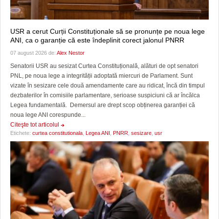
USR a cerut Curții Constituționale să se pronunțe pe noua lege
ANI, ca o garanție că este îndeplinit corect jalonul PNRR
07 august 2026 de:
Alex Nestor
Senatorii USR au sesizat Curtea Constituțională, alături de opt senatori
PNL, pe noua lege a integrității adoptată miercuri de Parlament. Sunt
vizate în sesizare cele două amendamente care au ridicat, încă din timpul
dezbaterilor în comisiile parlamentare, serioase suspiciuni că ar încălca
Legea fundamentală. Demersul are drept scop obținerea garanției că
noua lege ANI corespunde...
Citeşte tot articolul
Etichete:
curtea constitutionala
,
Legea ANI
,
PNRR
,
sesizare
,
usr