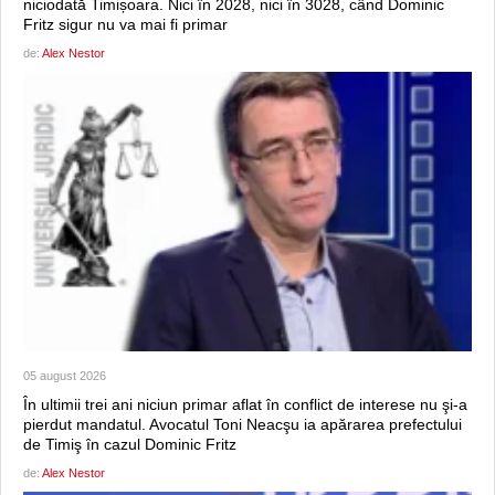
niciodată Timișoara. Nici în 2028, nici în 3028, când Dominic
Fritz sigur nu va mai fi primar
de:
Alex Nestor
05 august 2026
În ultimii trei ani niciun primar aflat în conflict de interese nu şi-a
pierdut mandatul. Avocatul Toni Neacşu ia apărarea prefectului
de Timiş în cazul Dominic Fritz
de:
Alex Nestor