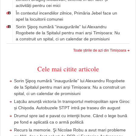
activități pentru cei mici
În contextul incendiilor zilnice, Primăria Jebel face un
d
B
apel la locuitorii comunei
Sorin Şipoş numără “inaugurările” lui Alexandru
d
B
Rogobete de la Spitalul pentru mari arși Timișoara: Nu
a construit un spital, ci un calendar de promisiuni
Toate știrile de azi din Timișoara
Cele mai citite articole
Sorin Şipoş numără “inaugurările” lui Alexandru Rogobete
de la Spitalul pentru mari arși Timișoara: Nu a construit un
spital, ci un calendar de promisiuni
Lațcău anunță victoria în transportul metropolitan spre Giroc
și Chișoda. Autobuzele STPT intră pe traseu din august
Drumul spre iad e pavat cu intenţii bune. Când o lege bună
pe fond e aplicată ca o armă politică
Recurs la memorie. Şi Nicolae Robu a avut mari probleme