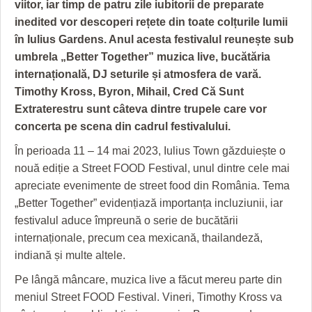
GRĂDINA TAICII DOMNULUI
CRONICĂ DE FILM
ACCIDENTE
viitor, iar timp de patru zile iubitorii de preparate
inedited vor descoperi rețete din toate colțurile lumii
ZIARISTU’ DE TERASĂ
UNDE MERGEM
ANUNŢURI
în Iulius Gardens. Anul acesta festivalul reunește sub
umbrela „Better Together” muzica live, bucătăria
CU OIŞTEA-N KIERKEGAARD
FILME DOCUMENTARE
INFO SI UTILE
internațională, DJ seturile și atmosfera de vară.
FINANŢĂRI DE LA A LA Z
CLIPURI VIDEO
CULTURA
Timothy Kross, Byron, Mihail, Cred Că Sunt
Extraterestru sunt câteva dintre trupele care vor
PE SURSE
JOCURI ONLINE
INVATAMANT
concerta pe scena din cadrul festivalului.
JUSTITIE
În perioada 11 – 14 mai 2023, Iulius Town găzduiește o
nouă ediție a Street FOOD Festival, unul dintre cele mai
FILME DOCUMENTARE
apreciate evenimente de street food din România. Tema
„Better Together” evidențiază importanța incluziunii, iar
CLIPURI VIDEO
festivalul aduce împreună o serie de bucătării
JOCURI ONLINE
internaționale, precum cea mexicană, thailandeză,
indiană și multe altele.
DIVERSE
Pe lângă mâncare, muzica live a făcut mereu parte din
FARMACII DIN TIMIŞOARA
meniul Street FOOD Festival. Vineri, Timothy Kross va