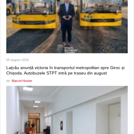
05 august 2026
Lațcău anunță victoria în transportul metropolitan spre Giroc și
Chișoda. Autobuzele STPT intră pe traseu din august
de:
Marcel Hoster