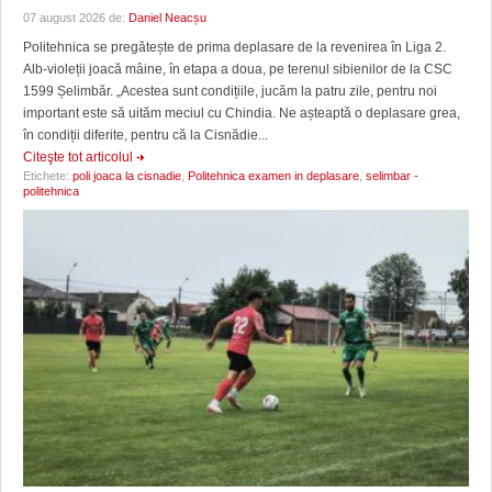
07 august 2026 de:
Daniel Neacșu
Politehnica se pregătește de prima deplasare de la revenirea în Liga 2.
Alb-violeții joacă mâine, în etapa a doua, pe terenul sibienilor de la CSC
1599 Șelimbăr. „Acestea sunt condițiile, jucăm la patru zile, pentru noi
important este să uităm meciul cu Chindia. Ne așteaptă o deplasare grea,
în condiții diferite, pentru că la Cisnădie...
Citeşte tot articolul
Etichete:
poli joaca la cisnadie
,
Politehnica examen in deplasare
,
selimbar -
politehnica