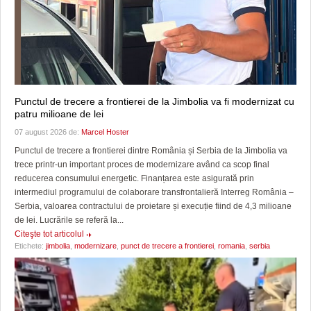
Punctul de trecere a frontierei de la Jimbolia va fi modernizat cu
patru milioane de lei
07 august 2026 de:
Marcel Hoster
Punctul de trecere a frontierei dintre România și Serbia de la Jimbolia va
trece printr-un important proces de modernizare având ca scop final
reducerea consumului energetic. Finanțarea este asigurată prin
intermediul programului de colaborare transfrontalieră Interreg România –
Serbia, valoarea contractului de proietare și execuție fiind de 4,3 milioane
de lei. Lucrările se referă la...
Citeşte tot articolul
Etichete:
jimbolia
,
modernizare
,
punct de trecere a frontierei
,
romania
,
serbia