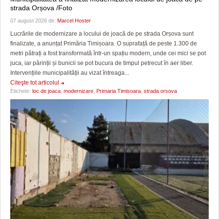
strada Orșova /Foto
07 august 2026 de:
Marcel Hoster
Lucrările de modernizare a locului de joacă de pe strada Orșova sunt
finalizate, a anunțat Primăria Timișoara. O suprafață de peste 1.300 de
metri pătrați a fost transformată într-un spațiu modern, unde cei mici se pot
juca, iar părinții și bunicii se pot bucura de timpul petrecut în aer liber.
Intervențiile municipalității au vizat întreaga...
Citeşte tot articolul
Etichete:
loc de joaca
,
modernizare
,
Primaria Timisoara
,
strada orsova