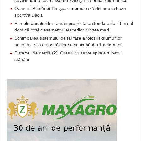
cu ANI, dar a fost salvat de PSD şi Ecaterina Andronescu
Oamenii Primăriei Timișoara demolează din nou la baza
sportivă Dacia
Firmele bănățenilor rămân proprietatea fondatorilor. Timișul
domină total clasamentul afacerilor private mari
Schimbarea sistemului de tarifare a folosirii drumurilor
naționale și a autostrăzilor se schimbă din 1 octombrie
Sistemul de gardă (2). Orașul cu șapte spitale și patru
stăpâni