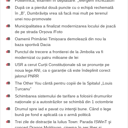
Politehnica, examen în deplasare: „Mergem încrezători”
d
B
După ce a pierdut două puncte cu o echipă rechemată
d
B
în „B”, Dumbrăvița vrea să facă mai mult pe terenul
unei nou-promovate
Municipalitatea a finalizat modernizarea locului de joacă
d
B
de pe strada Orșova /Foto
Oamenii Primăriei Timișoara demolează din nou la
d
B
baza sportivă Dacia
Punctul de trecere a frontierei de la Jimbolia va fi
d
B
modernizat cu patru milioane de lei
USR a cerut Curții Constituționale să se pronunțe pe
d
B
noua lege ANI, ca o garanție că este îndeplinit corect
jalonul PNRR
The Other You cântă pentru copiii de la Spitalul „Louis
d
B
Țurcanu”
Schimbarea sistemului de tarifare a folosirii drumurilor
d
B
naționale și a autostrăzilor se schimbă din 1 octombrie
Drumul spre iad e pavat cu intenţii bune. Când o lege
d
B
bună pe fond e aplicată ca o armă politică
Trei zile de distracție la Iulius Town: Parada ISWinT şi
d
B
concert Dragoş Moldovan, cinema în aer liber și