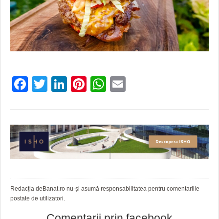
Facebook
Twitter
LinkedIn
Pinterest
WhatsApp
Email
Redacția deBanat.ro nu-și asumă responsabilitatea pentru comentariile
postate de utilizatori.
Comentarii prin facebook