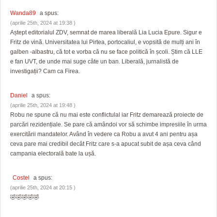
Wanda89
a spus:
(aprilie 25th, 2024 at 19:38 )
Aștept editorialul ZDV, semnat de marea liberală Lia Lucia Epure. Sigur e
Fritz de vină. Universitatea lui Pirtea, portocaliul, e vopsită de mulți ani în
galben -albastru, că tot e vorba că nu se face politică în școli. Știm că LLE
e fan UVT, de unde mai suge câte un ban. Liberală, jurnalistă de
investigații? Cam ca Firea.
Daniel
a spus:
(aprilie 25th, 2024 at 19:48 )
Robu ne spune că nu mai este conflictulal iar Fritz demarează proiecte de
parcări rezidențiale. Se pare că amândoi vor să schimbe impresiile în urma
exercitării mandatelor. Având în vedere ca Robu a avut 4 ani pentru așa
ceva pare mai credibil decât Fritz care s-a apucat subit de așa ceva când
campania electorală bate la ușă.
Costel
a spus:
(aprilie 25th, 2024 at 20:15 )
🤣🤣🤣🤣🤣