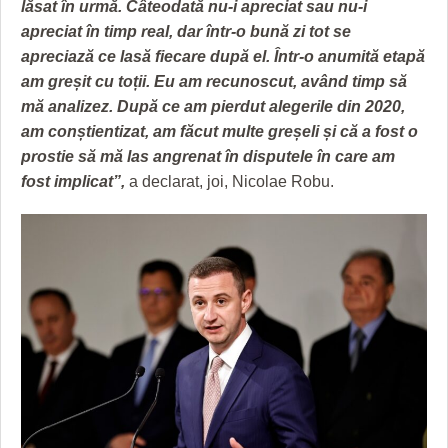
lăsat în urmă. Câteodată nu-i apreciat sau nu-i
apreciat în timp real, dar într-o bună zi tot se
apreciază ce lasă fiecare după el. Într-o anumită etapă
am greșit cu toții. Eu am recunoscut, având timp să
mă analizez. După ce am pierdut alegerile din 2020,
am conștientizat, am făcut multe greșeli și că a fost o
prostie să mă las angrenat în disputele în care am
fost implicat”,
a declarat, joi, Nicolae Robu.