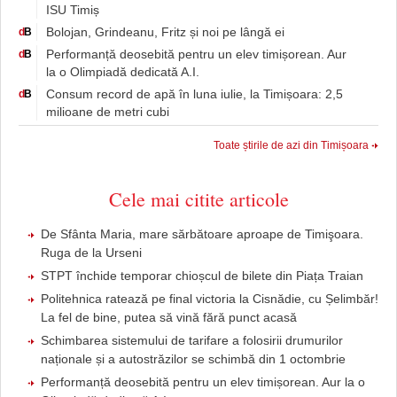
ISU Timiș
Bolojan, Grindeanu, Fritz și noi pe lângă ei
d
B
Performanță deosebită pentru un elev timișorean. Aur
d
B
la o Olimpiadă dedicată A.I.
Consum record de apă în luna iulie, la Timișoara: 2,5
d
B
milioane de metri cubi
Toate știrile de azi din Timișoara
Cele mai citite articole
De Sfânta Maria, mare sărbătoare aproape de Timişoara.
Ruga de la Urseni
STPT închide temporar chioșcul de bilete din Piața Traian
Politehnica ratează pe final victoria la Cisnădie, cu Șelimbăr!
La fel de bine, putea să vină fără punct acasă
Schimbarea sistemului de tarifare a folosirii drumurilor
naționale și a autostrăzilor se schimbă din 1 octombrie
Performanță deosebită pentru un elev timișorean. Aur la o