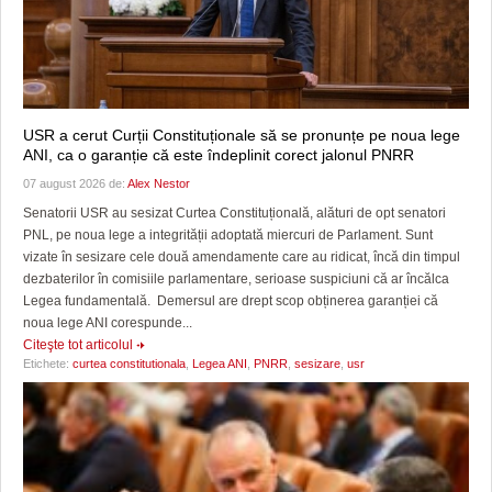
USR a cerut Curții Constituționale să se pronunțe pe noua lege
ANI, ca o garanție că este îndeplinit corect jalonul PNRR
07 august 2026 de:
Alex Nestor
Senatorii USR au sesizat Curtea Constituțională, alături de opt senatori
PNL, pe noua lege a integrității adoptată miercuri de Parlament. Sunt
vizate în sesizare cele două amendamente care au ridicat, încă din timpul
dezbaterilor în comisiile parlamentare, serioase suspiciuni că ar încălca
Legea fundamentală. Demersul are drept scop obținerea garanției că
noua lege ANI corespunde...
Citeşte tot articolul
Etichete:
curtea constitutionala
,
Legea ANI
,
PNRR
,
sesizare
,
usr