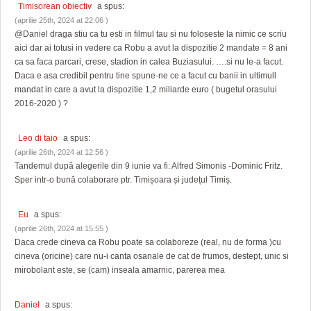
Timisorean obiectiv
a spus:
(aprilie 25th, 2024 at 22:06 )
@Daniel draga stiu ca tu esti in filmul tau si nu foloseste la nimic ce scriu
aici dar ai totusi in vedere ca Robu a avut la dispozitie 2 mandate = 8 ani
ca sa faca parcari, crese, stadion in calea Buziasului. ….si nu le-a facut.
Daca e asa credibil pentru tine spune-ne ce a facut cu banii in ultimull
mandat in care a avut la dispozitie 1,2 miliarde euro ( bugetul orasului
2016-2020 ) ?
Leo di taio
a spus:
(aprilie 26th, 2024 at 12:56 )
Tandemul după alegerile din 9 iunie va fi: Alfred Simonis -Dominic Fritz.
Sper intr-o bună colaborare ptr. Timișoara și județul Timiș.
Eu
a spus:
(aprilie 26th, 2024 at 15:55 )
Daca crede cineva ca Robu poate sa colaboreze (real, nu de forma )cu
cineva (oricine) care nu-i canta osanale de cat de frumos, destept, unic si
mirobolant este, se (cam) inseala amarnic, parerea mea
Daniel
a spus: