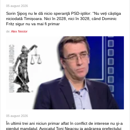
05 august 2026
Sorin Şipoş nu le dă nicio speranţă PSD-iştilor: “Nu veți câștiga
niciodată Timișoara. Nici în 2028, nici în 3028, când Dominic
Fritz sigur nu va mai fi primar
de:
Alex Nestor
05 august 2026
În ultimii trei ani niciun primar aflat în conflict de interese nu şi-a
pierdut mandatul. Avocatul Toni Neacşu ia apărarea prefectului