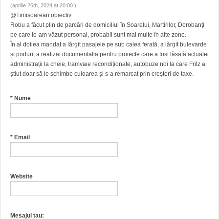
(aprilie 26th, 2024 at 20:00 )
@Timisoarean obiectiv
Robu a făcut plin de parcări de domiciliul în Soarelui, Martirilor, Dorobanți
pe care le-am văzut personal, probabil sunt mai multe în alte zone.
În al doilea mandat a lărgit pasajele pe sub calea ferată, a lărgit bulevarde
și poduri, a realizat documentația pentru proiecte care a fost lăsată actualei
administrații la cheie, tramvaie recondiționate, autobuze noi la care Fritz a
știut doar să le schimbe culoarea și s-a remarcat prin creșteri de taxe.
*
Nume
*
Email
Website
Mesajul tau: