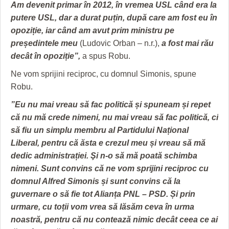
HARTA TIMIŞOAREI
Am devenit primar în 2012, în vremea USL când era la
putere USL, dar a durat puțin, după care am fost eu în
LICEE, ŞCOLI ŞI GRĂDINIŢE DIN TIMIŞ
opoziție, iar când am avut prim ministru pe
președintele meu
(Ludovic Orban – n.r.),
a fost mai rău
PRIMĂRIILE DIN TIMIŞ
decât în opoziție”,
a spus Robu.
SFATUL MEDICULUI
Ne vom sprijini reciproc, cu domnul Simonis, spune
Robu.
SFATURI JURIDICE
”Eu nu mai vreau să fac politică și spuneam și repet
că nu mă crede nimeni, nu mai vreau să fac politică, ci
să fiu un simplu membru al Partidului Național
Liberal, pentru că ăsta e crezul meu și vreau să mă
dedic administrației. Şi n-o să mă poată schimba
nimeni. Sunt convins că ne vom sprijini reciproc cu
domnul Alfred Simonis și sunt convins că la
guvernare o să fie tot Alianța PNL – PSD. Și prin
urmare, cu toții vom vrea să lăsăm ceva în urma
noastră, pentru că nu contează nimic decât ceea ce ai