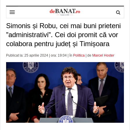
Simonis și Robu, cei mai buni prieteni
HOME
”administrativi”. Cei doi promit că vor
ADMINISTRAȚIE
DESPRE NOI
colabora pentru județ și Timișoara
POLITICĂ
REDACȚIA DEBANAT
PRIMĂRIA TIMIŞOARA
Publicat la: 25 aprilie 2024 | ora: 19:04 | în
Politica
| de
Marcel Hoster
SPORT
POLITICA DE COOKIES
CONSILIUL JUDEŢEAN TIMIŞ
POLITICA
OPINII
POLITICA DE CONFIDENȚIALITATE
PREFECTURA TIMIŞ
POLI TIMISOARA
TIMP LIBER ȘI CULTURĂ
FOTBAL JUDETEAN
DOSARELE DEBANAT
ECONOMIC
ALTE SPORTURI
ETICA LUCIDITĂȚII ASISTATE
TIMP LIBER
SĂNĂTATE
JURNAL DE CAMPANIE
ULTRAMARIN VA RECOMANDA
AFACERI
MAI MULTE
ZÂMBETE AMARE
CULTURA