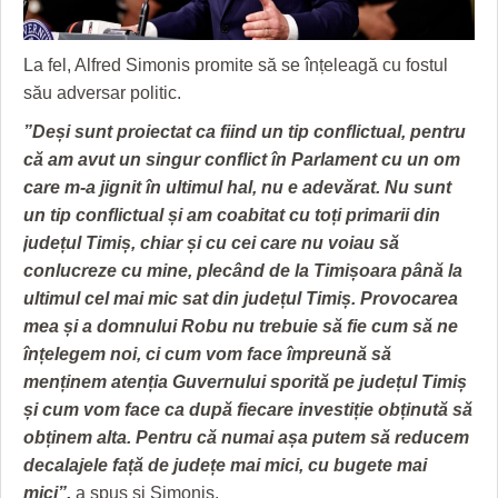
La fel, Alfred Simonis promite să se înțeleagă cu fostul
său adversar politic.
”Deși sunt proiectat ca fiind un tip conflictual, pentru
că am avut un singur conflict în Parlament cu un om
care m-a jignit în ultimul hal, nu e adevărat. Nu sunt
un tip conflictual și am coabitat cu toți primarii din
județul Timiș, chiar și cu cei care nu voiau să
conlucreze cu mine, plecând de la Timișoara până la
ultimul cel mai mic sat din județul Timiș. Provocarea
mea și a domnului Robu nu trebuie să fie cum să ne
înțelegem noi, ci cum vom face împreună să
menținem atenția Guvernului sporită pe județul Timiș
și cum vom face ca după fiecare investiție obținută să
obținem alta. Pentru că numai așa putem să reducem
decalajele față de județe mai mici, cu bugete mai
mici”,
a spus și Simonis.