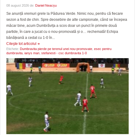
08 august 2026 de:
Daniel Neacșu
Se anunță vremuri grele la Pădurea Verde. Nimic nou, pentru că fiecare
sezon a fost de chin. Spre deosebire de alte campionate, când se începea
măcar bine, acum Dumbrăvița a scos doar un punct în primele două
partide, în care a jucat cu o nou-promovată și o… rechemată! Echipa
bănățeană a cedat cu 1-0 în...
Citeşte tot articolul
Etichete:
Dumbravita pierde pe terenul unei nou-promovate
,
esec pentru
dumbravita
,
ianys man
,
stefanesti - csc dumbravita 1-0