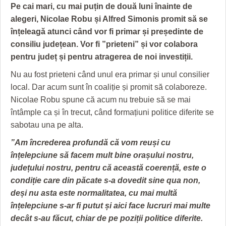
GRĂDINA TAICII DOMNULUI
CRONICĂ DE FILM
ACCIDENTE
Pe cai mari, cu mai puțin de două luni înainte de
alegeri, Nicolae Robu și Alfred Simonis promit să se
ZIARISTU’ DE TERASĂ
UNDE MERGEM
ANUNŢURI
înțeleagă atunci când vor fi primar și președinte de
CU OIŞTEA-N KIERKEGAARD
FILME DOCUMENTARE
INFO SI UTILE
consiliu județean. Vor fi ”prieteni” și vor colabora
pentru județ și pentru atragerea de noi investiții.
FINANŢĂRI DE LA A LA Z
CLIPURI VIDEO
CULTURA
Nu au fost prieteni când unul era primar și unul consilier
PE SURSE
JOCURI ONLINE
INVATAMANT
local. Dar acum sunt în coaliție și promit să colaboreze.
Nicolae Robu spune că acum nu trebuie să se mai
JUSTITIE
întâmple ca și în trecut, când formațiuni politice diferite se
sabotau una pe alta.
FILME DOCUMENTARE
”Am încrederea profundă că vom reuși cu
CLIPURI VIDEO
înțelepciune să facem mult bine orașului nostru,
județului nostru, pentru că această coerență, este o
JOCURI ONLINE
condiție care din păcate s-a dovedit sine qua non,
DIVERSE
deși nu asta este normalitatea, cu mai multă
înțelepciune s-ar fi putut și aici face lucruri mai multe
FARMACII DIN TIMIŞOARA
decât s-au făcut, chiar de pe poziții politice diferite.