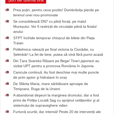
Știri de ultimă oră
Prea puțin, pentru ceva pozitiv! Dumbrăvița pierde pe
d
B
terenul unei nou-promovate
Se consolidează DN7 cu piloți forați, pe malul
d
B
Mureșului. Vor fi restricții de circulație până la finalul
anului
STPT închide temporar chioșcul de bilete din Piața
d
B
Traian
Politehnica ratează pe final victoria la Cisnădie, cu
d
B
Șelimbăr! La fel de bine, putea să vină fără punct acasă
Din Țara Soarelui Răsare pe Bega! Tineri japonezi au
d
B
vizitat UPT pentru a promova România în Japonia
Canicula continuă. Au fost deschise mai multe puncte
d
B
de prim ajutor şi hidratare în oraș
De Sfânta Maria, mare sărbătoare aproape de
d
B
Timişoara. Ruga de la Urseni
A abandonat deşeuri la marginea drumului, dar a fost
d
B
prins de Poliția Locală Șag cu sprijinul cetățenilor şi al
sistemului de supraveghere video
Furtună scurtă, dar intensă! Peste 20 de intervenții ale
d
B