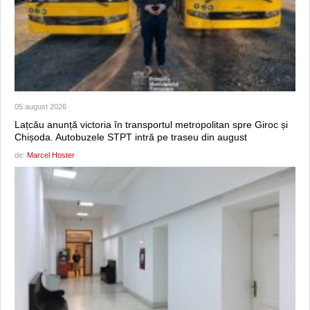
05 august 2026
Lațcău anunță victoria în transportul metropolitan spre Giroc și
Chișoda. Autobuzele STPT intră pe traseu din august
de:
Marcel Hoster