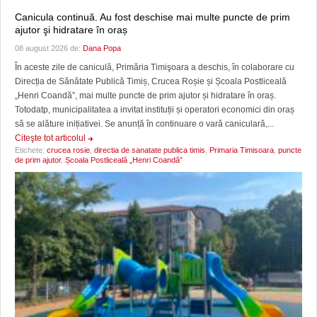
Canicula continuă. Au fost deschise mai multe puncte de prim
ajutor şi hidratare în oraș
08 august 2026 de:
Dana Popa
În aceste zile de caniculă, Primăria Timişoara a deschis, în colaborare cu
Direcția de Sănătate Publică Timiș, Crucea Roșie și Școala Postliceală
„Henri Coandă”, mai multe puncte de prim ajutor și hidratare în oraș.
Totodatp, municipalitatea a invitat instituții și operatori economici din oraș
să se alăture inițiativei. Se anunță în continuare o vară caniculară,...
Citeşte tot articolul
Etichete:
crucea rosie
,
directia de sanatate publica timis
,
Primaria Timisoara
,
puncte
de prim ajutor
,
Școala Postliceală „Henri Coandă”