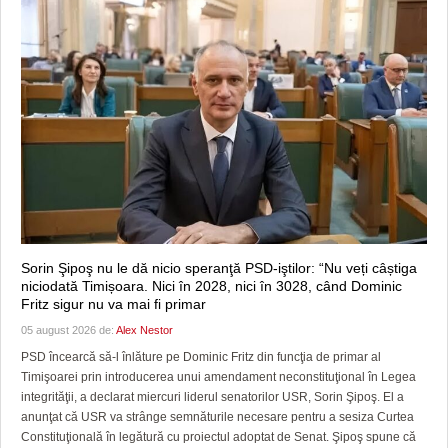
Sorin Şipoş nu le dă nicio speranţă PSD-iştilor: “Nu veți câștiga
niciodată Timișoara. Nici în 2028, nici în 3028, când Dominic
Fritz sigur nu va mai fi primar
05 august 2026 de:
Alex Nestor
PSD încearcă să-l înlăture pe Dominic Fritz din funcţia de primar al
Timişoarei prin introducerea unui amendament neconstituţional în Legea
integrităţii, a declarat miercuri liderul senatorilor USR, Sorin Şipoş. El a
anunţat că USR va strânge semnăturile necesare pentru a sesiza Curtea
Constituţională în legătură cu proiectul adoptat de Senat. Şipoş spune că