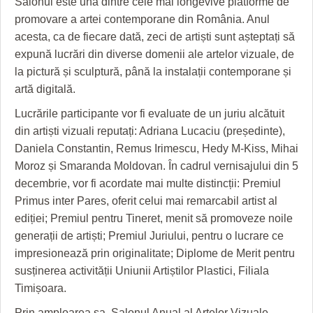
Salonul este una dintre cele mai longevive platforme de
promovare a artei contemporane din România. Anul
acesta, ca de fiecare dată, zeci de artiști sunt așteptați să
expună lucrări din diverse domenii ale artelor vizuale, de
la pictură și sculptură, până la instalații contemporane și
artă digitală.
Lucrările participante vor fi evaluate de un juriu alcătuit
din artiști vizuali reputați: Adriana Lucaciu (președinte),
Daniela Constantin, Remus Irimescu, Hedy M-Kiss, Mihai
Moroz și Smaranda Moldovan. În cadrul vernisajului din 5
decembrie, vor fi acordate mai multe distincții: Premiul
Primus inter Pares, oferit celui mai remarcabil artist al
ediției; Premiul pentru Tineret, menit să promoveze noile
generații de artiști; Premiul Juriului, pentru o lucrare ce
impresionează prin originalitate; Diplome de Merit pentru
susținerea activității Uniunii Artiștilor Plastici, Filiala
Timișoara.
Prin amploarea sa, Salonul Anual al Artelor Vizuale