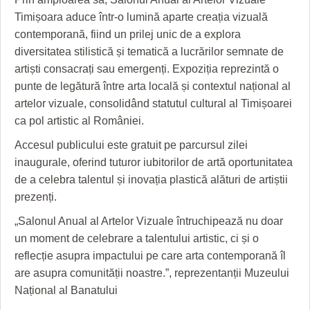
Timișoara aduce într-o lumină aparte creația vizuală
contemporană, fiind un prilej unic de a explora
diversitatea stilistică și tematică a lucrărilor semnate de
artiști consacrați sau emergenți. Expoziția reprezintă o
punte de legătură între arta locală și contextul național al
artelor vizuale, consolidând statutul cultural al Timișoarei
ca pol artistic al României.
Accesul publicului este gratuit pe parcursul zilei
inaugurale, oferind tuturor iubitorilor de artă oportunitatea
de a celebra talentul și inovația plastică alături de artiștii
prezenți.
„Salonul Anual al Artelor Vizuale întruchipează nu doar
un moment de celebrare a talentului artistic, ci și o
reflecție asupra impactului pe care arta contemporană îl
are asupra comunității noastre.”, reprezentanții Muzeului
Național al Banatului