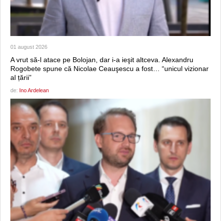
01 august 2026
A vrut să-l atace pe Bolojan, dar i-a ieşit altceva. Alexandru
Rogobete spune că Nicolae Ceauşescu a fost… “unicul vizionar
al țării”
de:
Ino Ardelean