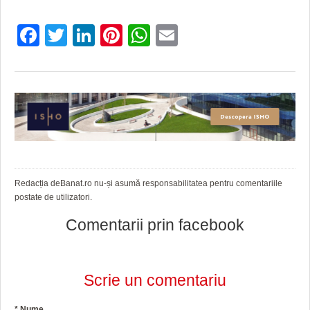
Facebook
Twitter
LinkedIn
Pinterest
WhatsApp
Email
Redacția deBanat.ro nu-și asumă responsabilitatea pentru comentariile
postate de utilizatori.
Comentarii prin facebook
Scrie un comentariu
*
Nume