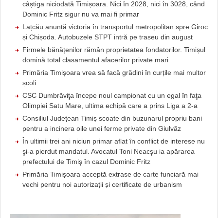
câștiga niciodată Timișoara. Nici în 2028, nici în 3028, când
Dominic Fritz sigur nu va mai fi primar
Lațcău anunță victoria în transportul metropolitan spre Giroc
și Chișoda. Autobuzele STPT intră pe traseu din august
Firmele bănățenilor rămân proprietatea fondatorilor. Timișul
domină total clasamentul afacerilor private mari
Primăria Timișoara vrea să facă grădini în curțile mai multor
școli
CSC Dumbrăviţa începe noul campionat cu un egal în faţa
Olimpiei Satu Mare, ultima echipă care a prins Liga a 2-a
Consiliul Județean Timiș scoate din buzunarul propriu bani
pentru a incinera oile unei ferme private din Giulvăz
În ultimii trei ani niciun primar aflat în conflict de interese nu
şi-a pierdut mandatul. Avocatul Toni Neacşu ia apărarea
prefectului de Timiş în cazul Dominic Fritz
Primăria Timișoara acceptă extrase de carte funciară mai
vechi pentru noi autorizații și certificate de urbanism