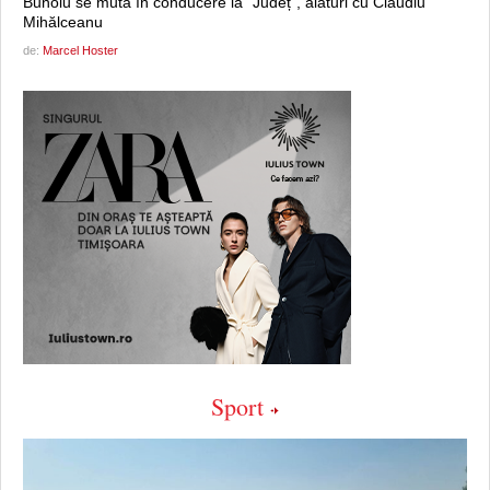
Bunoiu se mută în conducere la “Județ”, alături cu Claudiu
Mihălceanu
de:
Marcel Hoster
Sport