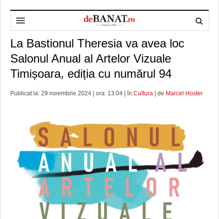
La Bastionul Theresia va avea loc
HOME
Salonul Anual al Artelor Vizuale
ADMINISTRAȚIE
DESPRE NOI
Timișoara, ediția cu numărul 94
POLITICĂ
REDACȚIA DEBANAT
PRIMĂRIA TIMIŞOARA
Publicat la: 29 noiembrie 2024 | ora: 13:04 | în
Cultura
| de
Marcel Hoster
SPORT
POLITICA DE COOKIES
CONSILIUL JUDEŢEAN TIMIŞ
POLITICA
OPINII
POLITICA DE CONFIDENȚIALITATE
PREFECTURA TIMIŞ
POLI TIMISOARA
TIMP LIBER ȘI CULTURĂ
FOTBAL JUDETEAN
DOSARELE DEBANAT
ECONOMIC
ALTE SPORTURI
ETICA LUCIDITĂȚII ASISTATE
TIMP LIBER
SĂNĂTATE
JURNAL DE CAMPANIE
ULTRAMARIN VA RECOMANDA
AFACERI
MAI MULTE
ZÂMBETE AMARE
CULTURA