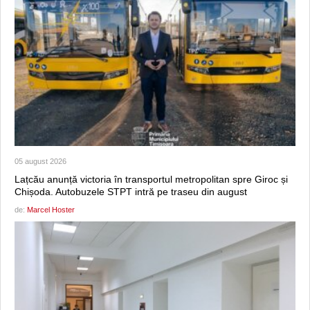
05 august 2026
Lațcău anunță victoria în transportul metropolitan spre Giroc și
Chișoda. Autobuzele STPT intră pe traseu din august
de:
Marcel Hoster