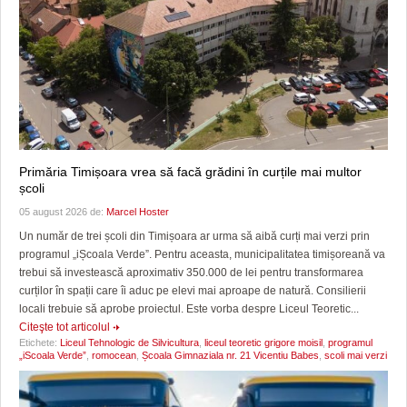
Primăria Timișoara vrea să facă grădini în curțile mai multor
școli
05 august 2026 de:
Marcel Hoster
Un număr de trei școli din Timișoara ar urma să aibă curți mai verzi prin
programul „iȘcoala Verde”. Pentru aceasta, municipalitatea timișoreană va
trebui să investească aproximativ 350.000 de lei pentru transformarea
curților în spații care îi aduc pe elevi mai aproape de natură. Consilierii
locali trebuie să aprobe proiectul. Este vorba despre Liceul Teoretic...
Citeşte tot articolul
Etichete:
Liceul Tehnologic de Silvicultura
,
liceul teoretic grigore moisil
,
programul
„iScoala Verde”
,
romocean
,
Școala Gimnaziala nr. 21 Vicentiu Babes
,
scoli mai verzi