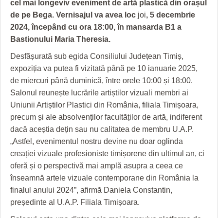
cel mai longeviv eveniment de artă plastică din orașul
HARTA TIMIŞOAREI
de pe Bega.
Vernisajul va avea loc
joi
, 5 decembrie
LICEE, ŞCOLI ŞI GRĂDINIŢE DIN TIMIŞ
2024, începând cu ora 18:00, în mansarda B1 a
Bastionului Maria Theresia.
PRIMĂRIILE DIN TIMIŞ
Desfășurată sub egida Consiliului Județean Timiș,
SFATUL MEDICULUI
expoziția va putea fi vizitată până pe 10 ianuarie 2025,
de miercuri până duminică, între orele 10:00 și 18:00.
SFATURI JURIDICE
Salonul reunește lucrările artiștilor vizuali membri ai
Uniunii Artiștilor Plastici din România, filiala Timișoara,
precum și ale absolvenților facultăților de artă, indiferent
dacă aceștia dețin sau nu calitatea de membru U.A.P.
„Astfel, evenimentul nostru devine nu doar oglinda
creației vizuale profesioniste timișorene din ultimul an, ci
oferă și o perspectivă mai amplă asupra a ceea ce
înseamnă artele vizuale contemporane din România la
finalul anului 2024”, afirmă Daniela Constantin,
președinte al U.A.P. Filiala Timișoara.