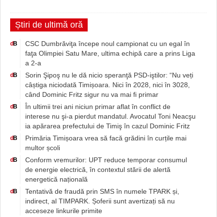
Știri de ultimă oră
CSC Dumbrăviţa începe noul campionat cu un egal în
d
B
faţa Olimpiei Satu Mare, ultima echipă care a prins Liga
a 2-a
Sorin Şipoş nu le dă nicio speranţă PSD-iştilor: “Nu veți
d
B
câștiga niciodată Timișoara. Nici în 2028, nici în 3028,
când Dominic Fritz sigur nu va mai fi primar
În ultimii trei ani niciun primar aflat în conflict de
d
B
interese nu şi-a pierdut mandatul. Avocatul Toni Neacşu
ia apărarea prefectului de Timiş în cazul Dominic Fritz
Primăria Timișoara vrea să facă grădini în curțile mai
d
B
multor școli
Conform vremurilor: UPT reduce temporar consumul
d
B
de energie electrică, în contextul stării de alertă
energetică națională
Tentativă de fraudă prin SMS în numele TPARK și,
d
B
indirect, al TIMPARK. Șoferii sunt avertizați să nu
acceseze linkurile primite