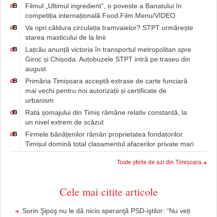
Filmul „Ultimul ingredient”, o poveste a Banatului în
d
B
competiția internațională Food Film Menu/VIDEO
Va opri căldura circulația tramvaielor? STPT urmărește
d
B
starea masticului de la linii
Lațcău anunță victoria în transportul metropolitan spre
d
B
Giroc și Chișoda. Autobuzele STPT intră pe traseu din
august
Primăria Timișoara acceptă extrase de carte funciară
d
B
mai vechi pentru noi autorizații și certificate de
urbanism
Rata șomajului din Timiș rămâne relativ constantă, la
d
B
un nivel extrem de scăzut
Firmele bănățenilor rămân proprietatea fondatorilor.
d
B
Timișul domină total clasamentul afacerilor private mari
Toate știrile de azi din Timișoara
Cele mai citite articole
Sorin Şipoş nu le dă nicio speranţă PSD-iştilor: “Nu veți