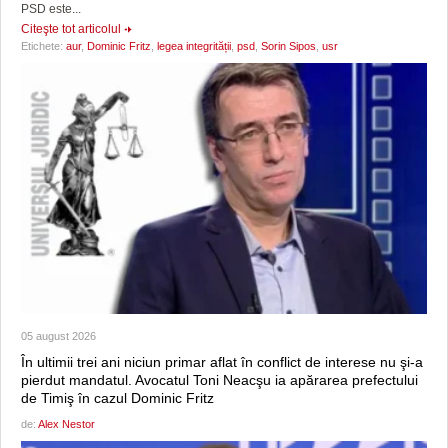
PSD este...
Citeşte tot articolul
Etichete:
aur
,
Dominic Fritz
,
legea integrității
,
psd
,
Sorin Sipos
,
usr
05 august 2026
În ultimii trei ani niciun primar aflat în conflict de interese nu şi-a
pierdut mandatul. Avocatul Toni Neacşu ia apărarea prefectului
de Timiş în cazul Dominic Fritz
de:
Alex Nestor