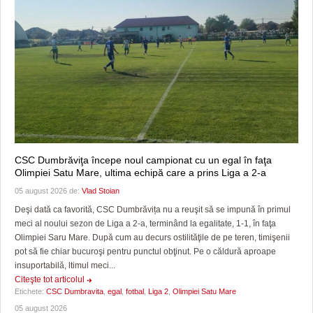
CSC Dumbrăviţa începe noul campionat cu un egal în faţa
Olimpiei Satu Mare, ultima echipă care a prins Liga a 2-a
05 august 2026 de:
Vlad Stoian
Deşi dată ca favorită, CSC Dumbrăvița nu a reuşit să se impună în primul
meci al noului sezon de Liga a 2-a, terminând la egalitate, 1-1, în faţa
Olimpiei Saru Mare. După cum au decurs ostilităţile de pe teren, timişenii
pot să fie chiar bucuroşi pentru punctul obţinut. Pe o căldură aproape
insuportabilă, ltimul meci...
Citeşte tot articolul
Etichete:
CSC Dumbravita
,
egal
,
fotbal
,
Liga 2
,
Olimpiei Satu Mare
05 august 2026