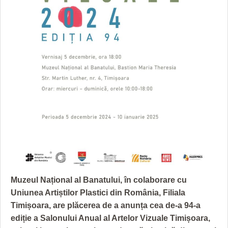
GRĂDINA TAICII DOMNULUI
CRONICĂ DE FILM
ACCIDENTE
ZIARISTU’ DE TERASĂ
UNDE MERGEM
ANUNŢURI
CU OIŞTEA-N KIERKEGAARD
FILME DOCUMENTARE
INFO SI UTILE
FINANŢĂRI DE LA A LA Z
CLIPURI VIDEO
CULTURA
PE SURSE
JOCURI ONLINE
INVATAMANT
JUSTITIE
FILME DOCUMENTARE
CLIPURI VIDEO
JOCURI ONLINE
Muzeul Național al Banatului, în colaborare cu
DIVERSE
Uniunea Artiștilor Plastici din România, Filiala
Timișoara, are plăcerea de a anunța cea de-a 94-a
FARMACII DIN TIMIŞOARA
ediție a Salonului Anual al Artelor Vizuale Timișoara,