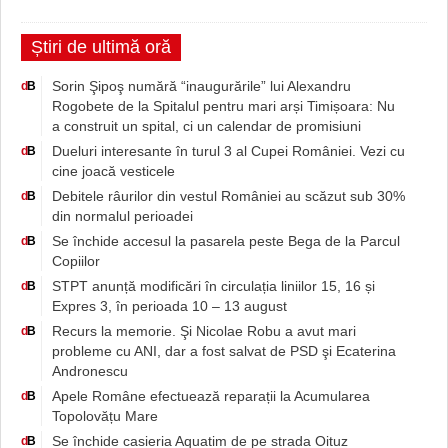
Știri de ultimă oră
Sorin Şipoş numără “inaugurările” lui Alexandru
d
B
Rogobete de la Spitalul pentru mari arși Timișoara: Nu
a construit un spital, ci un calendar de promisiuni
Dueluri interesante în turul 3 al Cupei României. Vezi cu
d
B
cine joacă vesticele
Debitele râurilor din vestul României au scăzut sub 30%
d
B
din normalul perioadei
Se închide accesul la pasarela peste Bega de la Parcul
d
B
Copiilor
STPT anunță modificări în circulația liniilor 15, 16 și
d
B
Expres 3, în perioada 10 – 13 august
Recurs la memorie. Şi Nicolae Robu a avut mari
d
B
probleme cu ANI, dar a fost salvat de PSD şi Ecaterina
Andronescu
Apele Române efectuează reparații la Acumularea
d
B
Topolovățu Mare
Se închide casieria Aquatim de pe strada Oituz
d
B