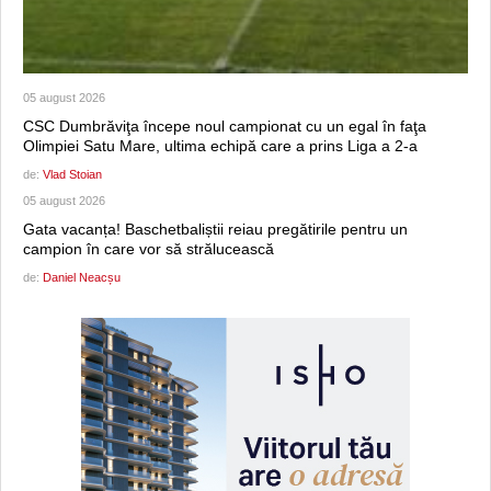
05 august 2026
CSC Dumbrăviţa începe noul campionat cu un egal în faţa
Olimpiei Satu Mare, ultima echipă care a prins Liga a 2-a
de:
Vlad Stoian
05 august 2026
Gata vacanța! Baschetbaliștii reiau pregătirile pentru un
campion în care vor să strălucească
de:
Daniel Neacșu