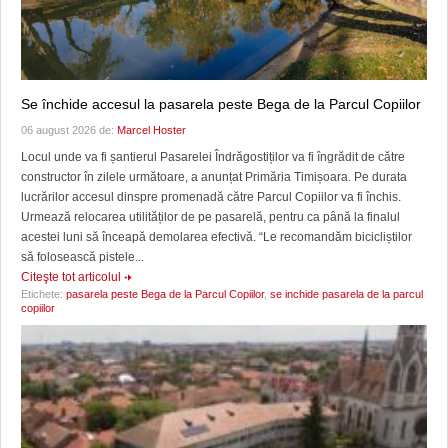
Se închide accesul la pasarela peste Bega de la Parcul Copiilor
06 august 2026 de:
Marcel Hoster
Locul unde va fi șantierul Pasarelei Îndrăgostiților va fi îngrădit de către
constructor în zilele următoare, a anunțat Primăria Timișoara. Pe durata
lucrărilor accesul dinspre promenadă către Parcul Copiilor va fi închis.
Urmează relocarea utilităților de pe pasarelă, pentru ca până la finalul
acestei luni să înceapă demolarea efectivă. “Le recomandăm bicicliștilor
să folosească pistele...
Citeşte tot articolul
Etichete:
pasarela peste Bega de la Parcul Copiilor
,
se inchide pasarela de la parcul
copiilor