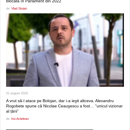
blocată în Parlament din 2022
de:
Vlad Stoian
01 august 2026
A vrut să-l atace pe Bolojan, dar i-a ieşit altceva. Alexandru
Rogobete spune că Nicolae Ceauşescu a fost… “unicul vizionar
al țării”
de:
Ino Ardelean