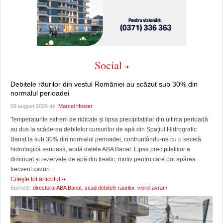
Social
Debitele râurilor din vestul României au scăzut sub 30% din
normalul perioadei
06 august 2026 de:
Marcel Hoster
Temperaturile extrem de ridicate și lipsa precipitațiilor din ultima perioadă
au dus la scăderea debitelor cursurilor de apă din Spațiul Hidrografic
Banat la sub 30% din normalul perioadei, confruntându-ne cu o secetă
hidrologică serioasă, arată datele ABA Banat. Lipsa precipitațiilor a
diminuat și rezervele de apă din freatic, motiv pentru care pot apărea
frecvent cazuri...
Citeşte tot articolul
Etichete:
directorul ABA Banat
,
scad debitele raurilor
,
viorel avram