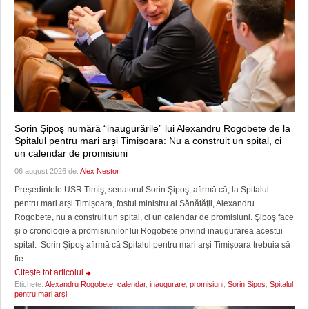
Sorin Şipoş numără “inaugurările” lui Alexandru Rogobete de la
Spitalul pentru mari arși Timișoara: Nu a construit un spital, ci
un calendar de promisiuni
06 august 2026 de:
Alex Nestor
Preşedintele USR Timiş, senatorul Sorin Şipoş, afirmă că, la Spitalul
pentru mari arși Timișoara, fostul ministru al Sănătăţii, Alexandru
Rogobete, nu a construit un spital, ci un calendar de promisiuni. Şipoş face
şi o cronologie a promisiunilor lui Rogobete privind inaugurarea acestui
spital. Sorin Şipoş afirmă că Spitalul pentru mari arși Timișoara trebuia să
fie...
Citeşte tot articolul
Etichete:
Alexandru Rogobete
,
calendar
,
inaugurare
,
promisiuni
,
Sorin Sipos
,
Spitalul
pentru mari arși