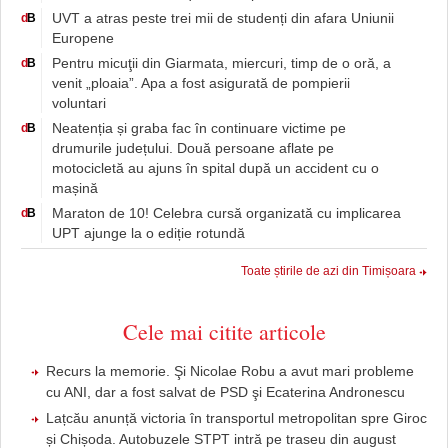
UVT a atras peste trei mii de studenți din afara Uniunii
d
B
Europene
Pentru micuţii din Giarmata, miercuri, timp de o oră, a
d
B
venit „ploaia”. Apa a fost asigurată de pompierii
voluntari
Neatenția și graba fac în continuare victime pe
d
B
drumurile județului. Două persoane aflate pe
motocicletă au ajuns în spital după un accident cu o
mașină
Maraton de 10! Celebra cursă organizată cu implicarea
d
B
UPT ajunge la o ediție rotundă
Toate știrile de azi din Timișoara
Cele mai citite articole
Recurs la memorie. Şi Nicolae Robu a avut mari probleme
cu ANI, dar a fost salvat de PSD şi Ecaterina Andronescu
Lațcău anunță victoria în transportul metropolitan spre Giroc
și Chișoda. Autobuzele STPT intră pe traseu din august