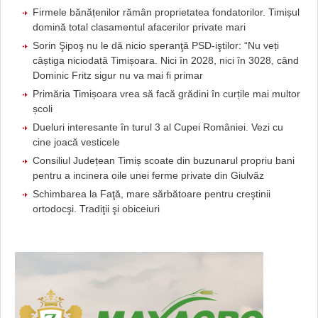
Firmele bănățenilor rămân proprietatea fondatorilor. Timișul
domină total clasamentul afacerilor private mari
Sorin Şipoş nu le dă nicio speranţă PSD-iştilor: “Nu veți
câștiga niciodată Timișoara. Nici în 2028, nici în 3028, când
Dominic Fritz sigur nu va mai fi primar
Primăria Timișoara vrea să facă grădini în curțile mai multor
școli
Dueluri interesante în turul 3 al Cupei României. Vezi cu
cine joacă vesticele
Consiliul Județean Timiș scoate din buzunarul propriu bani
pentru a incinera oile unei ferme private din Giulvăz
Schimbarea la Faţă, mare sărbătoare pentru creştinii
ortodocşi. Tradiţii şi obiceiuri