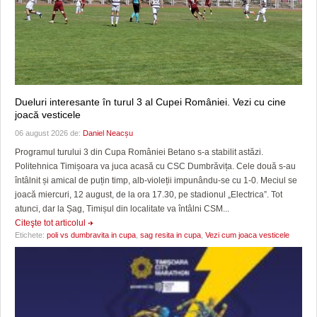
Dueluri interesante în turul 3 al Cupei României. Vezi cu cine
joacă vesticele
06 august 2026 de:
Daniel Neacșu
Programul turului 3 din Cupa României Betano s-a stabilit astăzi.
Politehnica Timișoara va juca acasă cu CSC Dumbrăvița. Cele două s-au
întâlnit și amical de puțin timp, alb-violeții impunându-se cu 1-0. Meciul se
joacă miercuri, 12 august, de la ora 17.30, pe stadionul „Electrica”. Tot
atunci, dar la Șag, Timișul din localitate va întâlni CSM...
Citeşte tot articolul
Etichete:
poli vs dumbravita in cupa
,
sag resita in cupa
,
Vezi cum joaca vesticele