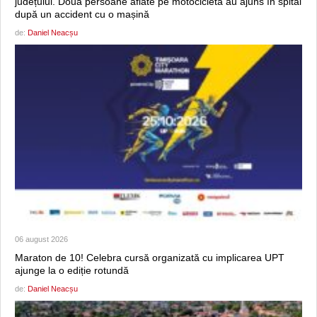
județului. Două persoane aflate pe motocicletă au ajuns în spital
după un accident cu o mașină
de:
Daniel Neacșu
06 august 2026
Maraton de 10! Celebra cursă organizată cu implicarea UPT
ajunge la o ediție rotundă
de:
Daniel Neacșu