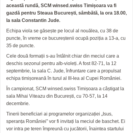
GRĂDINA TAICII DOMNULUI
CRONICĂ DE FILM
ACCIDENTE
această rundă, SCM winsed.swiss Timișoara va fi
gazdă pentru Steaua București, sâmbătă, la ora 18.00,
ZIARISTU’ DE TERASĂ
UNDE MERGEM
ANUNŢURI
la sala Constantin Jude.
CU OIŞTEA-N KIERKEGAARD
FILME DOCUMENTARE
INFO SI UTILE
Echipa viola se găsește pe locul al nouălea, cu 38 de
FINANŢĂRI DE LA A LA Z
CLIPURI VIDEO
CULTURA
puncte, în vreme ce bucureștenii ocupă poziția a 13-a, cu
35 de puncte.
PE SURSE
JOCURI ONLINE
INVATAMANT
Cele două formații s-au întâlnit chiar din meciul care a
JUSTITIE
deschis sezonul pentru alb-violeți. A fost 82-71, la 12
septembrie, la sala C. Jude, înfruntare care a propulsat
FILME DOCUMENTARE
echipa timișoreană în turul al III-lea al Cupei României.
CLIPURI VIDEO
În campionat, SCM winsed.swiss Timișoara a câștigat la
sala Mihai Viteazu din București, cu 70-57, la 14
JOCURI ONLINE
decembrie.
DIVERSE
Tinerii beneficiari ai programelor organizației „Isus,
speranța României” vor fi invitați la meciul de baschet. Ei
FARMACII DIN TIMIŞOARA
vor intra pe teren împreună cu jucătorii, înaintea startului