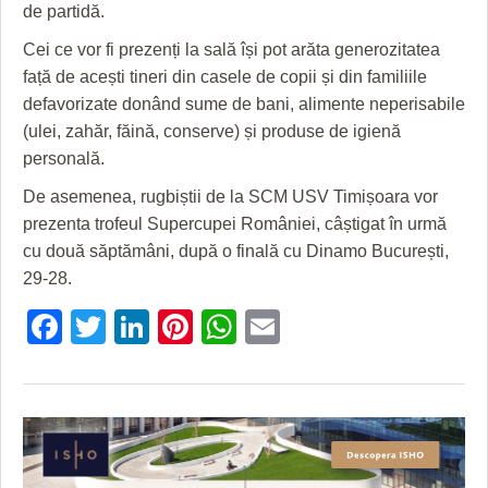
HARTA TIMIŞOAREI
de partidă.
Cei ce vor fi prezenți la sală își pot arăta generozitatea
LICEE, ŞCOLI ŞI GRĂDINIŢE DIN TIMIŞ
față de acești tineri din casele de copii și din familiile
PRIMĂRIILE DIN TIMIŞ
defavorizate donând sume de bani, alimente neperisabile
(ulei, zahăr, făină, conserve) și produse de igienă
SFATUL MEDICULUI
personală.
SFATURI JURIDICE
De asemenea, rugbiștii de la SCM USV Timișoara vor
prezenta trofeul Supercupei României, câștigat în urmă
cu două săptămâni, după o finală cu Dinamo București,
29-28.
Facebook
Twitter
LinkedIn
Pinterest
WhatsApp
Email