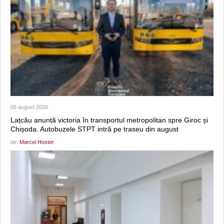
05 august 2026
Lațcău anunță victoria în transportul metropolitan spre Giroc și
Chișoda. Autobuzele STPT intră pe traseu din august
de:
Marcel Hoster