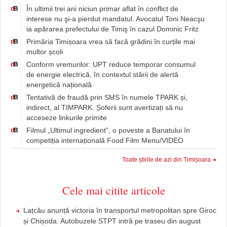
În ultimii trei ani niciun primar aflat în conflict de
d
B
interese nu şi-a pierdut mandatul. Avocatul Toni Neacşu
ia apărarea prefectului de Timiş în cazul Dominic Fritz
Primăria Timișoara vrea să facă grădini în curțile mai
d
B
multor școli
Conform vremurilor: UPT reduce temporar consumul
d
B
de energie electrică, în contextul stării de alertă
energetică națională
Tentativă de fraudă prin SMS în numele TPARK și,
d
B
indirect, al TIMPARK. Șoferii sunt avertizați să nu
acceseze linkurile primite
Filmul „Ultimul ingredient”, o poveste a Banatului în
d
B
competiția internațională Food Film Menu/VIDEO
Toate știrile de azi din Timișoara
Cele mai citite articole
Lațcău anunță victoria în transportul metropolitan spre Giroc
și Chișoda. Autobuzele STPT intră pe traseu din august