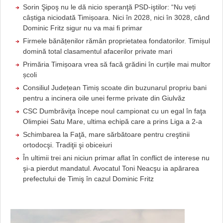
Sorin Şipoş nu le dă nicio speranţă PSD-iştilor: “Nu veți
câștiga niciodată Timișoara. Nici în 2028, nici în 3028, când
Dominic Fritz sigur nu va mai fi primar
Firmele bănățenilor rămân proprietatea fondatorilor. Timișul
domină total clasamentul afacerilor private mari
Primăria Timișoara vrea să facă grădini în curțile mai multor
școli
Consiliul Județean Timiș scoate din buzunarul propriu bani
pentru a incinera oile unei ferme private din Giulvăz
CSC Dumbrăviţa începe noul campionat cu un egal în faţa
Olimpiei Satu Mare, ultima echipă care a prins Liga a 2-a
Schimbarea la Faţă, mare sărbătoare pentru creştinii
ortodocşi. Tradiţii şi obiceiuri
În ultimii trei ani niciun primar aflat în conflict de interese nu
şi-a pierdut mandatul. Avocatul Toni Neacşu ia apărarea
prefectului de Timiş în cazul Dominic Fritz