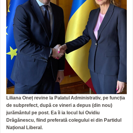
GRĂDINA TAICII DOMNULUI
CRONICĂ DE FILM
ACCIDENTE
ZIARISTU’ DE TERASĂ
UNDE MERGEM
ANUNŢURI
CU OIŞTEA-N KIERKEGAARD
FILME DOCUMENTARE
INFO SI UTILE
FINANŢĂRI DE LA A LA Z
CLIPURI VIDEO
CULTURA
PE SURSE
JOCURI ONLINE
INVATAMANT
JUSTITIE
FILME DOCUMENTARE
CLIPURI VIDEO
Liliana Oneț revine la Palatul Administrativ, pe funcția
JOCURI ONLINE
de subprefect, după ce vineri a depus (din nou)
DIVERSE
jurământul pe post. Ea îi ia locul lui Ovidiu
Drăgănescu, fiind preferată colegului ei din Partidul
FARMACII DIN TIMIŞOARA
Național Liberal.