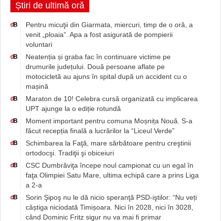
Știri de ultimă oră
Pentru micuţii din Giarmata, miercuri, timp de o oră, a
d
B
venit „ploaia”. Apa a fost asigurată de pompierii
voluntari
Neatenția și graba fac în continuare victime pe
d
B
drumurile județului. Două persoane aflate pe
motocicletă au ajuns în spital după un accident cu o
mașină
Maraton de 10! Celebra cursă organizată cu implicarea
d
B
UPT ajunge la o ediție rotundă
Moment important pentru comuna Moșnița Nouă. S-a
d
B
făcut recepția finală a lucrărilor la “Liceul Verde”
Schimbarea la Faţă, mare sărbătoare pentru creştinii
d
B
ortodocşi. Tradiţii şi obiceiuri
CSC Dumbrăviţa începe noul campionat cu un egal în
d
B
faţa Olimpiei Satu Mare, ultima echipă care a prins Liga
a 2-a
Sorin Şipoş nu le dă nicio speranţă PSD-iştilor: “Nu veți
d
B
câștiga niciodată Timișoara. Nici în 2028, nici în 3028,
când Dominic Fritz sigur nu va mai fi primar