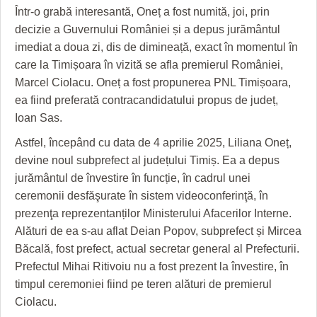
HARTA TIMIŞOAREI
Într-o grabă interesantă, Oneț a fost numită, joi, prin
decizie a Guvernului României și a depus jurământul
LICEE, ŞCOLI ŞI GRĂDINIŢE DIN TIMIŞ
imediat a doua zi, dis de dimineață, exact în momentul în
PRIMĂRIILE DIN TIMIŞ
care la Timișoara în vizită se afla premierul României,
Marcel Ciolacu. Oneț a fost propunerea PNL Timișoara,
SFATUL MEDICULUI
ea fiind preferată contracandidatului propus de județ,
Ioan Sas.
SFATURI JURIDICE
Astfel, începând cu data de 4 aprilie 2025, Liliana Oneț,
devine noul subprefect al județului Timiș. Ea a depus
jurământul de învestire în funcție, în cadrul unei
ceremonii desfăşurate în sistem videoconferinţă, în
prezenţa reprezentanților Ministerului Afacerilor Interne.
Alături de ea s-au aflat Deian Popov, subprefect și Mircea
Băcală, fost prefect, actual secretar general al Prefecturii.
Prefectul Mihai Ritivoiu nu a fost prezent la învestire, în
timpul ceremoniei fiind pe teren alături de premierul
Ciolacu.