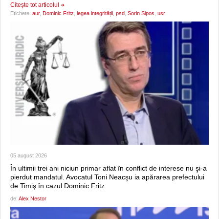
Citeşte tot articolul
Etichete:
aur
,
Dominic Fritz
,
legea integrității
,
psd
,
Sorin Sipos
,
usr
05 august 2026
În ultimii trei ani niciun primar aflat în conflict de interese nu şi-a
pierdut mandatul. Avocatul Toni Neacşu ia apărarea prefectului
de Timiş în cazul Dominic Fritz
de:
Alex Nestor