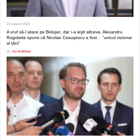
01 august 2026
A vrut să-l atace pe Bolojan, dar i-a ieşit altceva. Alexandru
Rogobete spune că Nicolae Ceauşescu a fost… “unicul vizionar
al țării”
de:
Ino Ardelean