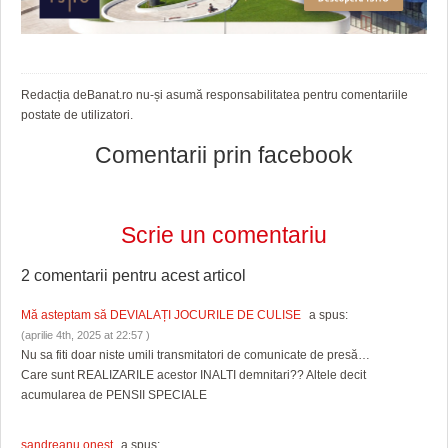
Redacția deBanat.ro nu-și asumă responsabilitatea pentru comentariile
postate de utilizatori.
Comentarii prin facebook
Scrie un comentariu
2 comentarii pentru
acest articol
Mă asteptam să DEVIALAȚI JOCURILE DE CULISE
a spus:
(aprilie 4th, 2025 at 22:57 )
Nu sa fiti doar niste umili transmitatori de comunicate de presă…
Care sunt REALIZARILE acestor INALTI demnitari?? Altele decit
acumularea de PENSII SPECIALE
sandreanu onest
a spus: