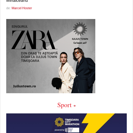
Mihălceanu
de:
Marcel Hoster
Sport