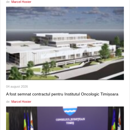
de:
Marcel Hoster
04 august 2026
A fost semnat contractul pentru Institutul Oncologic Timișoara
de:
Marcel Hoster