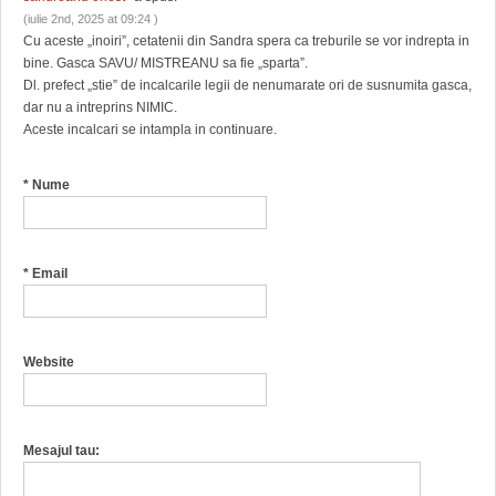
(iulie 2nd, 2025 at 09:24 )
Cu aceste „inoiri”, cetatenii din Sandra spera ca treburile se vor indrepta in
bine. Gasca SAVU/ MISTREANU sa fie „sparta”.
Dl. prefect „stie” de incalcarile legii de nenumarate ori de susnumita gasca,
dar nu a intreprins NIMIC.
Aceste incalcari se intampla in continuare.
*
Nume
*
Email
Website
Mesajul tau: