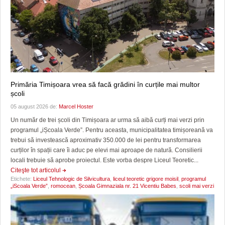
Primăria Timișoara vrea să facă grădini în curțile mai multor
școli
05 august 2026 de:
Marcel Hoster
Un număr de trei școli din Timișoara ar urma să aibă curți mai verzi prin
programul „iȘcoala Verde”. Pentru aceasta, municipalitatea timișoreană va
trebui să investească aproximativ 350.000 de lei pentru transformarea
curților în spații care îi aduc pe elevi mai aproape de natură. Consilierii
locali trebuie să aprobe proiectul. Este vorba despre Liceul Teoretic...
Citeşte tot articolul
Etichete:
Liceul Tehnologic de Silvicultura
,
liceul teoretic grigore moisil
,
programul
„iScoala Verde”
,
romocean
,
Școala Gimnaziala nr. 21 Vicentiu Babes
,
scoli mai verzi