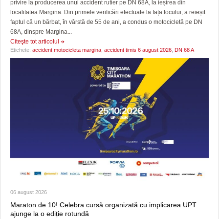
privire la producerea unui accident rutier pe DN 68A, la ieșirea din
localitatea Margina. Din primele verificări efectuate la fața locului, a reieșit
faptul că un bărbat, în vârstă de 55 de ani, a condus o motocicletă pe DN
68A, dinspre Margina...
Citeşte tot articolul
Etichete:
accident motocicleta margina
,
accident timis 6 august 2026
,
DN 68 A
06 august 2026
Maraton de 10! Celebra cursă organizată cu implicarea UPT
ajunge la o ediție rotundă