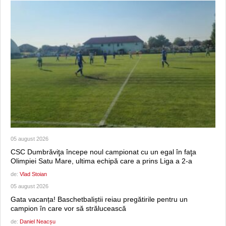
05 august 2026
CSC Dumbrăviţa începe noul campionat cu un egal în faţa
Olimpiei Satu Mare, ultima echipă care a prins Liga a 2-a
de:
Vlad Stoian
05 august 2026
Gata vacanța! Baschetbaliștii reiau pregătirile pentru un
campion în care vor să strălucească
de:
Daniel Neacșu