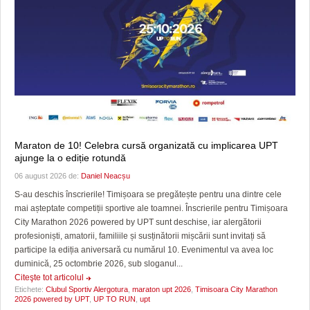
Maraton de 10! Celebra cursă organizată cu implicarea UPT
ajunge la o ediție rotundă
06 august 2026 de:
Daniel Neacșu
S-au deschis înscrierile! Timișoara se pregătește pentru una dintre cele
mai așteptate competiții sportive ale toamnei. Înscrierile pentru Timișoara
City Marathon 2026 powered by UPT sunt deschise, iar alergătorii
profesioniști, amatorii, familiile și susținătorii mișcării sunt invitați să
participe la ediția aniversară cu numărul 10. Evenimentul va avea loc
duminică, 25 octombrie 2026, sub sloganul...
Citeşte tot articolul
Etichete:
Clubul Sportiv Alergotura
,
maraton upt 2026
,
Timisoara City Marathon
2026 powered by UPT
,
UP TO RUN
,
upt