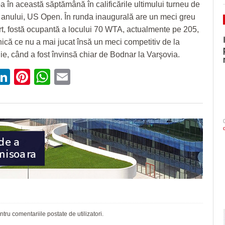
pa în această săptămână în calificările ultimului turneu de
anului, US Open. În runda inaugurală are un meci greu
rt, fostă ocupantă a locului 70 WTA, actualmente pe 205,
anică ce nu a mai jucat însă un meci competitiv de la
iulie, când a fost învinsă chiar de Bodnar la Varşovia.
ebook
witter
LinkedIn
Pinterest
WhatsApp
Email
ru comentariile postate de utilizatori.