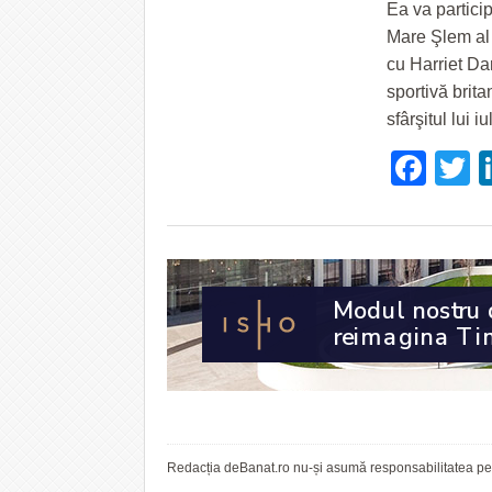
Ea va partici
Mare Şlem al 
cu Harriet Da
sportivă brit
sfârşitul lui 
Fac
T
Redacția deBanat.ro nu-și asumă responsabilitatea pent