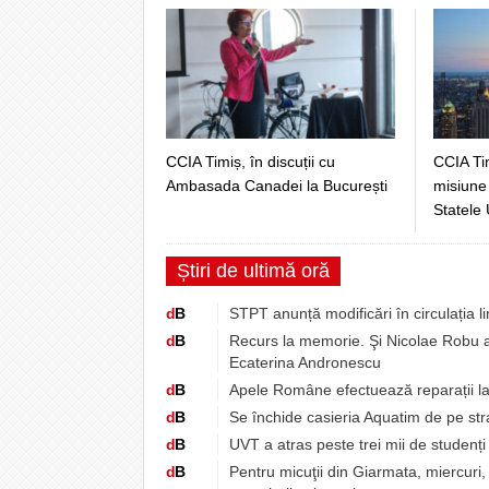
CCIA Timiș, în discuții cu
CCIA Ti
Ambasada Canadei la București
misiune
Statele 
Știri de ultimă oră
d
B
STPT anunță modificări în circulația l
d
B
Recurs la memorie. Şi Nicolae Robu a
Ecaterina Andronescu
d
B
Apele Române efectuează reparații l
d
B
Se închide casieria Aquatim de pe st
d
B
UVT a atras peste trei mii de studenț
d
B
Pentru micuţii din Giarmata, miercuri, 