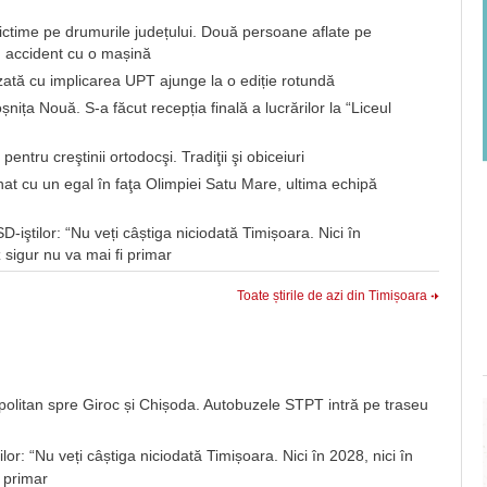
victime pe drumurile județului. Două persoane aflate pe
n accident cu o mașină
ată cu implicarea UPT ajunge la o ediție rotundă
a Nouă. S-a făcut recepția finală a lucrărilor la “Liceul
tru creştinii ortodocşi. Tradiţii şi obiceiuri
 cu un egal în faţa Olimpiei Satu Mare, ultima echipă
-iştilor: “Nu veți câștiga niciodată Timișoara. Nici în
 sigur nu va mai fi primar
Toate știrile de azi din Timișoara
opolitan spre Giroc și Chișoda. Autobuzele STPT intră pe traseu
lor: “Nu veți câștiga niciodată Timișoara. Nici în 2028, nici în
 primar