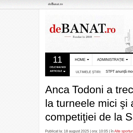
deBanat.ro
11
HOME
ADMINISTRAȚIE
CELE MAI NOI
STPT anunță modif
ARTICOLE
ULTIMELE ȘTIRI:
DESPRE NOI
PRIMĂRIA
Recurs la memori
TIMIŞOARA
REDACȚIA DEBANAT
- acum about 1 o
Apele Române ef
Anca Todoni a trec
CONSILIUL
Se închide casie
POLITICA DE COOKIES
JUDEŢEAN TIMIŞ
UVT a atras peste
la turneele mici şi 
POLITICA DE
Pentru micuţii di
PREFECTURA
CONFIDENȚIALITATE
- acum 3 ore
Neatenția și gra
TIMIŞ
competiţiei de la
- acum 4 ore
Maraton de 10! C
Moment important
5 ore
Schimbarea la Faţ
Publicat la: 18 august 2025 | ora: 10:05 | în
Alte sportur