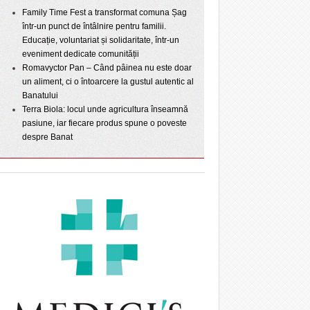
Family Time Fest a transformat comuna Șag
într-un punct de întâlnire pentru familii.
Educație, voluntariat și solidaritate, într-un
eveniment dedicate comunității
Romavyctor Pan – Când pâinea nu este doar
un aliment, ci o întoarcere la gustul autentic al
Banatului
Terra Biola: locul unde agricultura înseamnă
pasiune, iar fiecare produs spune o poveste
despre Banat