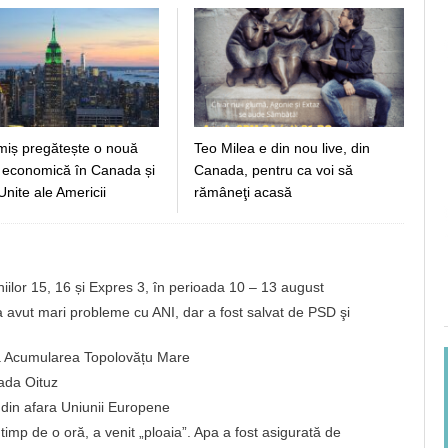
miș pregătește o nouă
Teo Milea e din nou live, din
 economică în Canada și
Canada, pentru ca voi să
Unite ale Americii
rămâneţi acasă
iniilor 15, 16 și Expres 3, în perioada 10 – 13 august
 avut mari probleme cu ANI, dar a fost salvat de PSD şi
a Acumularea Topolovățu Mare
rada Oituz
i din afara Uniunii Europene
timp de o oră, a venit „ploaia”. Apa a fost asigurată de