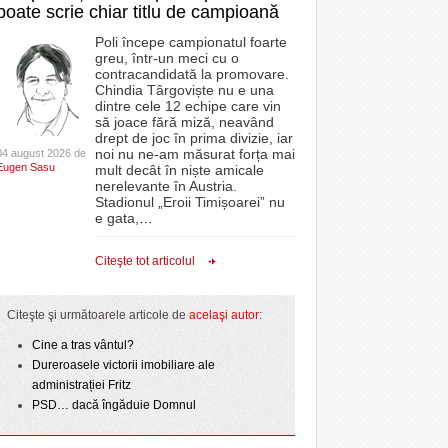
poate scrie chiar titlu de campioană
Poli începe campionatul foarte
greu, într-un meci cu o
contracandidată la promovare.
Chindia Târgoviște nu e una
dintre cele 12 echipe care vin
să joace fără miză, neavând
drept de joc în prima divizie, iar
noi nu ne-am măsurat forța mai
04 august 2026 de
Eugen Sasu
mult decât în niște amicale
nerelevante în Austria.
Stadionul „Eroii Timișoarei” nu
e gata,
…
Citeşte tot articolul
Citeşte şi următoarele articole de
acelaşi autor
:
Cine a tras vântul?
Dureroasele victorii imobiliare ale
administrației Fritz
PSD… dacă îngăduie Domnul