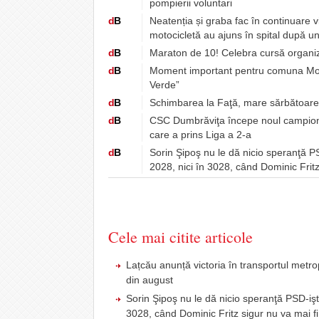
pompierii voluntari
d
B
Neatenția și graba fac în continuare 
motocicletă au ajuns în spital după u
d
B
Maraton de 10! Celebra cursă organiz
d
B
Moment important pentru comuna Moșniț
Verde”
d
B
Schimbarea la Faţă, mare sărbătoare pen
d
B
CSC Dumbrăviţa începe noul campionat
care a prins Liga a 2-a
d
B
Sorin Şipoş nu le dă nicio speranţă PSD
2028, nici în 3028, când Dominic Fritz
Cele mai citite articole
Lațcău anunță victoria în transportul metr
din august
Sorin Şipoş nu le dă nicio speranţă PSD-işti
3028, când Dominic Fritz sigur nu va mai fi