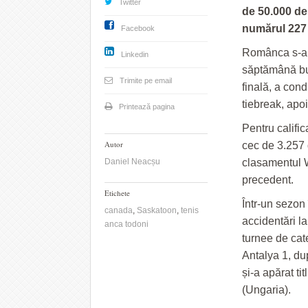
Twitter
de 50.000 de
numărul 227 W
Facebook
Românca s-a în
Linkedin
săptămână bun
Trimite pe email
finală, a cond
tiebreak, apoi
Printează pagina
Pentru califi
Autor
cec de 3.257 
Daniel Neacșu
clasamentul W
precedent.
Etichete
Într-un sezon 
canada
,
Saskatoon
,
tenis
accidentări l
anca todoni
turnee de cat
Antalya 1, du
și-a apărat ti
(Ungaria).