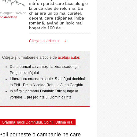
CLIPURI VIDEO
într-un partid care face alergie
- 3 August 2026
proiectelor derulate de instituție din fonduri
omovare
la orice idee de reformă. Ba
La Muzeul Apei are loc expoziția „Sub semnul
- 11 December 2025
JOCURI ONLINE
europene/FOTO
chiar era un tip mai curăţel,
05 august 2026 de
- 4
amentul cu o victorie
Ino Ardelean
curgerii. Între transparență și permanență”
decent, care stăpânea limba
DIVERSE
română, având un lexic mai
e şi
- 25 July 2026
August 2026
ANAF oferă persoanelor fizice posibilitatea să
dicat
bogat de 100 de
…
beneficieze de Declarația Unică 212
FARMACII DIN
 2
învins o echipă de
Ziua Timișoarei – City Celebration. Programul
- 25 November 2025
precompletată
TIMIŞOARA
Citeşte tot articolul
uly 2026
- 3 August 2026
ultimei zile
HARTA TIMIŞOAREI
Romanian Business Leaders lansează RBL
View all
- 19 November
ii în
Banat, prima filială din vestul țării
LICEE, ŞCOLI ŞI
Citeşte şi următoarele articole de
acelaşi autor:
2025
GRĂDINIŢE DIN TIMIŞ
De la bancul cu vameşii la ziua scadenţei.
View all
PRIMĂRIILE DIN TIMIŞ
Preţul dezmăţului
Liberali cu crucea-n spate. S-a băgat doctrină
SFATUL MEDICULUI
la PNL. De la Nicolae Robu la Alina Gorghiu
SFATURI JURIDICE
În sfârşit, primarul Dominic Fritz ajunge la
vorbele… preşedintelui Dominic Fritz
Grădina Taicii Domnului
,
Opinii
,
Ultima ora
Poli pornește o campanie pe care