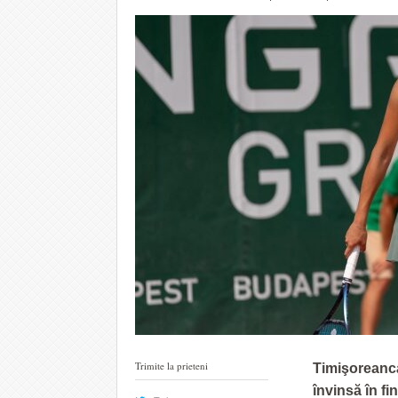
Trimite la prieteni
Timişoreanca
învinsă în f