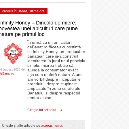
Produs în Banat
,
Ultima ora
Infinity Honey – Dincolo de miere:
povestea unei apiculturi care pune
natura pe primul loc
În urmă cu un an, cititorii
deBanat.ro făceau cunoștință
cu Infinity Honey, un producător
bănățean care și-a construit
identitatea în jurul unui principiu
simplu: mierea trebuie să
02 august 2026 de
ajungă la consumator exact
deBanat.ro
așa cum o oferă natura. Atunci
am vorbit despre începuturile
brandului, despre stupinele
amplasate în zone curate ale
Banatului și despre respectul
pentru albine
…
Citeşte tot articolul
Citește și alte articole pe
aceeași temă
: