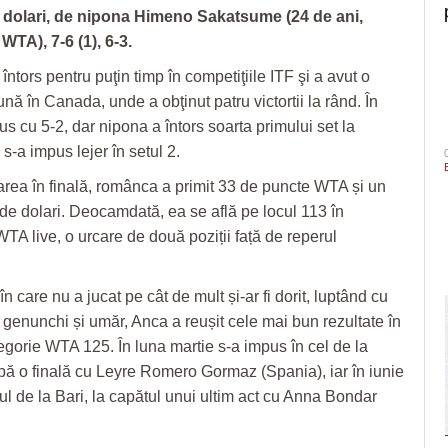
 dolari, de nipona Himeno Sakatsume (24 de ani,
TA), 7-6 (1), 6-3.
tors pentru puţin timp în competiţiile ITF şi a avut o
ă în Canada, unde a obţinut patru victortii la rând. În
us cu 5-2, dar nipona a întors soarta primului set la
 s-a impus lejer în setul 2.
carea în finală, românca a primit 33 de puncte WTA și un
de dolari. Deocamdată, ea se află pe locul 113 în
TA live, o urcare de două poziții față de reperul
în care nu a jucat pe cât de mult și-ar fi dorit, luptând cu
a genunchi și umăr, Anca a reușit cele mai bun rezultate în
egorie WTA 125. În luna martie s-a impus în cel de la
pă o finală cu Leyre Romero Gormaz (Spania), iar în iunie
tlul de la Bari, la capătul unui ultim act cu Anna Bondar