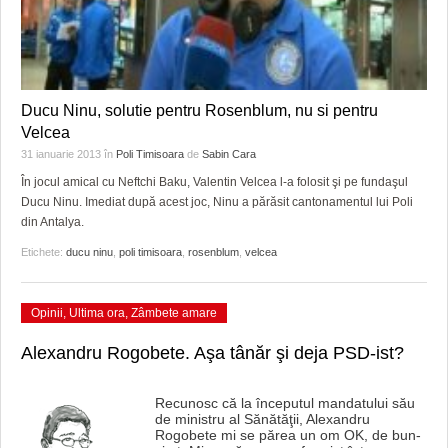
Ducu Ninu, solutie pentru Rosenblum, nu si pentru
Velcea
31 ianuarie 2013
în
Poli Timisoara
de
Sabin Cara
În jocul amical cu Neftchi Baku, Valentin Velcea l-a folosit şi pe fundaşul
Ducu Ninu. Imediat după acest joc, Ninu a părăsit cantonamentul lui Poli
din Antalya.
Etichete:
ducu ninu
,
poli timisoara
,
rosenblum
,
velcea
Opinii
,
Ultima ora
,
Zâmbete amare
Alexandru Rogobete. Aşa tânăr şi deja PSD-ist?
Recunosc că la începutul mandatului său
de ministru al Sănătăţii, Alexandru
Rogobete mi se părea un om OK, de bun-