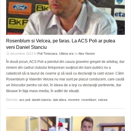
Rosenblum si Velcea, pe faras. La ACS Poli ar putea
veni Daniel Stanciu
11 decembrie 2013
în
Poli Timisoara
,
Ultima ora
de
Alex Nestor
În două jocuri, ACS Poli a pierdut din cauza gravelor greşeli de arbitraj, dar
nimeni din cadrul clubului timişorean susţinut din bani publici nu a
catadicsit să ia taurul de coarne şi să iasă cu declaraţii la cald vizavi. Călin
Rosenblum şi Valentin Velcea nu mai sunt pe placul conducerii, care caută
un înlocuitor pentru cei doi, în ideea de a ieşi cu declaraţii pertinente, dar
tăioase în faţa mass-media, în astfel de situații.
Etichete:
acs poli
,
daniel stanciu
,
dati afara
,
revenire
,
rosenblum
,
velcea