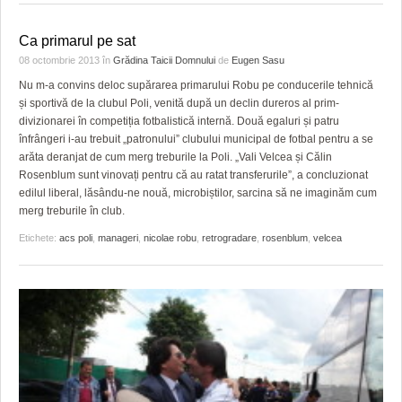
Ca primarul pe sat
08 octombrie 2013
în
Grădina Taicii Domnului
de
Eugen Sasu
Nu m-a convins deloc supărarea primarului Robu pe conducerile tehnică
și sportivă de la clubul Poli, venită după un declin dureros al prim-
divizionarei în competiția fotbalistică internă. Două egaluri și patru
înfrângeri i-au trebuit „patronului” clubului municipal de fotbal pentru a se
arăta deranjat de cum merg treburile la Poli. „Vali Velcea și Călin
Rosenblum sunt vinovați pentru că au ratat transferurile”, a concluzionat
edilul liberal, lăsându-ne nouă, microbiștilor, sarcina să ne imaginăm cum
merg treburile în club.
Etichete:
acs poli
,
manageri
,
nicolae robu
,
retrogradare
,
rosenblum
,
velcea