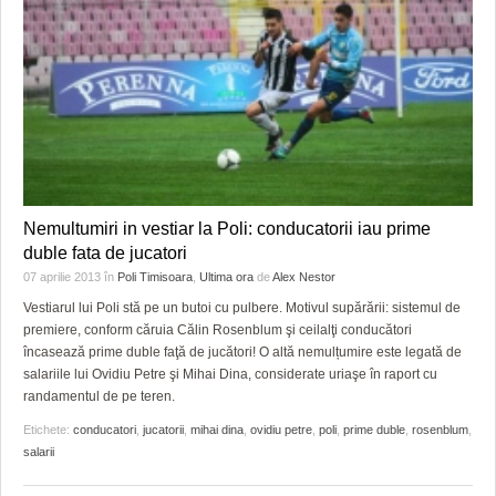
Nemultumiri in vestiar la Poli: conducatorii iau prime
duble fata de jucatori
07 aprilie 2013
în
Poli Timisoara
,
Ultima ora
de
Alex Nestor
Vestiarul lui Poli stă pe un butoi cu pulbere. Motivul supărării: sistemul de
premiere, conform căruia Călin Rosenblum şi ceilalţi conducători
încasează prime duble faţă de jucători! O altă nemulțumire este legată de
salariile lui Ovidiu Petre şi Mihai Dina, considerate uriaşe în raport cu
randamentul de pe teren.
Etichete:
conducatori
,
jucatorii
,
mihai dina
,
ovidiu petre
,
poli
,
prime duble
,
rosenblum
,
salarii