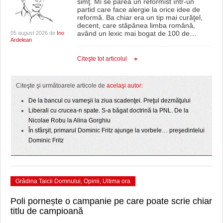
simţ. Mi se părea un reformist într-un
partid care face alergie la orice idee de
reformă. Ba chiar era un tip mai curăţel,
decent, care stăpânea limba română,
având un lexic mai bogat de 100 de
…
05 august 2026 de
Ino
Ardelean
Citeşte tot articolul
Citeşte şi următoarele articole de
acelaşi autor:
De la bancul cu vameşii la ziua scadenţei. Preţul dezmăţului
Liberali cu crucea-n spate. S-a băgat doctrină la PNL. De la
Nicolae Robu la Alina Gorghiu
În sfârşit, primarul Dominic Fritz ajunge la vorbele… preşedintelui
Dominic Fritz
Grădina Taicii Domnului
,
Opinii
,
Ultima ora
Poli pornește o campanie pe care poate scrie chiar
titlu de campioană