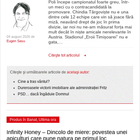
Poli începe campionatul foarte greu, într-
un meci cu o contracandidată la
promovare. Chindia Târgoviște nu e una
dintre cele 12 echipe care vin să joace fără
miză, neavând drept de joc în prima
divizie, iar noi nu ne-am măsurat forța mai
mult decât în niște amicale nerelevante în
Austria. Stadionul „Eroii Timișoarei” nu e
04 august 2026 de
Eugen Sasu
gata,
…
Citeşte tot articolul
Citeşte şi următoarele articole de
acelaşi autor
:
Cine a tras vântul?
Dureroasele victorii imobiliare ale administrației Fritz
PSD… dacă îngăduie Domnul
Produs în Banat
,
Ultima ora
Infinity Honey – Dincolo de miere: povestea unei
apiculturi care pune natura pe primul loc