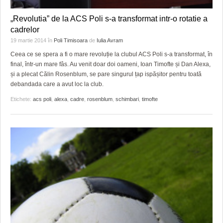
„Revolutia” de la ACS Poli s-a transformat intr-o rotatie a
cadrelor
19 martie 2014
în
Poli Timisoara
de
Iulia Avram
Ceea ce se spera a fi o mare revoluție la clubul ACS Poli s-a transformat, în
final, într-un mare fâs. Au venit doar doi oameni, Ioan Timofte și Dan Alexa,
și a plecat Călin Rosenblum, se pare singurul țap ispășitor pentru toată
debandada care a avut loc la club.
Etichete:
acs poli
,
alexa
,
cadre
,
rosenblum
,
schimbari
,
timofte