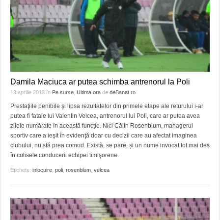
Damila Maciuca ar putea schimba antrenorul la Poli
13 aprilie 2013
în
Pe surse
,
Ultima ora
de
deBanat.ro
Prestaţiile penibile şi lipsa rezultatelor din primele etape ale returului i-ar
putea fi fatale lui Valentin Velcea, antrenorul lui Poli, care ar putea avea
zilele numărate în această funcție. Nici Călin Rosenblum, managerul
sportiv care a ieşit în evidenţă doar cu decizii care au afectat imaginea
clubului, nu stă prea comod. Există, se pare, și un nume invocat tot mai des
în culisele conducerii echipei timişorene.
Etichete:
inlocuire
,
poli
,
rosenblum
,
velcea