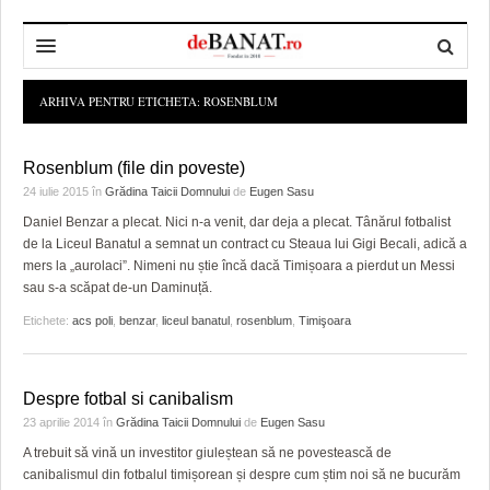
HOME
ARHIVA PENTRU ETICHETA:
ROSENBLUM
ADMINISTRAȚIE
DESPRE NOI
Rosenblum (file din poveste)
POLITICĂ
REDACȚIA DEBANAT
PRIMĂRIA TIMIŞOARA
24 iulie 2015
în
Grădina Taicii Domnului
de
Eugen Sasu
Daniel Benzar a plecat. Nici n-a venit, dar deja a plecat. Tânărul fotbalist
SPORT
POLITICA DE COOKIES
CONSILIUL JUDEŢEAN TIMIŞ
POLITICA
de la Liceul Banatul a semnat un contract cu Steaua lui Gigi Becali, adică a
mers la „aurolaci”. Nimeni nu știe încă dacă Timișoara a pierdut un Messi
OPINII
POLITICA DE CONFIDENȚIALITATE
PREFECTURA TIMIŞ
POLI TIMISOARA
sau s-a scăpat de-un Daminuță.
TIMP LIBER ȘI CULTURĂ
FOTBAL JUDETEAN
DOSARELE DEBANAT
Etichete:
acs poli
,
benzar
,
liceul banatul
,
rosenblum
,
Timişoara
ECONOMIC
ALTE SPORTURI
ETICA LUCIDITĂȚII ASISTATE
TIMP LIBER
Despre fotbal si canibalism
SĂNĂTATE
JURNAL DE CAMPANIE
ULTRAMARIN VA RECOMANDA
AFACERI
23 aprilie 2014
în
Grădina Taicii Domnului
de
Eugen Sasu
MAI MULTE
ZÂMBETE AMARE
CULTURA
A trebuit să vină un investitor giuleștean să ne povestească de
canibalismul din fotbalul timișorean și despre cum știm noi să ne bucurăm