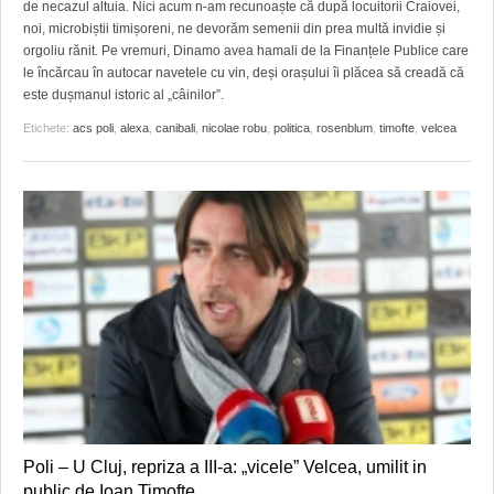
GRĂDINA TAICII DOMNULUI
CRONICĂ DE FILM
ACCIDENTE
de necazul altuia. Nici acum n-am recunoaște că după locuitorii Craiovei,
noi, microbiștii timișoreni, ne devorăm semenii din prea multă invidie și
ZIARISTU’ DE TERASĂ
UNDE MERGEM
ANUNŢURI
orgoliu rănit. Pe vremuri, Dinamo avea hamali de la Finanțele Publice care
le încărcau în autocar navetele cu vin, deși orașului îi plăcea să creadă că
CU OIŞTEA-N KIERKEGAARD
FILME DOCUMENTARE
INFO SI UTILE
este dușmanul istoric al „câinilor”.
Etichete:
acs poli
,
alexa
,
canibali
,
nicolae robu
,
politica
,
rosenblum
,
timofte
,
velcea
FINANŢĂRI DE LA A LA Z
CLIPURI VIDEO
CULTURA
PE SURSE
JOCURI ONLINE
INVATAMANT
JUSTITIE
FILME DOCUMENTARE
CLIPURI VIDEO
JOCURI ONLINE
DIVERSE
FARMACII DIN TIMIŞOARA
Poli – U Cluj, repriza a III-a: „vicele” Velcea, umilit in
public de Ioan Timofte