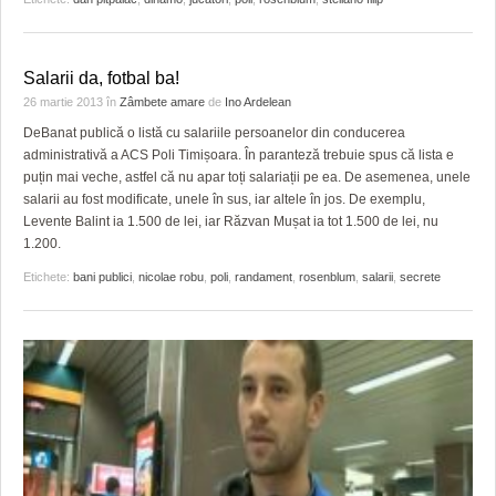
Salarii da, fotbal ba!
26 martie 2013
în
Zâmbete amare
de
Ino Ardelean
DeBanat publică o listă cu salariile persoanelor din conducerea
administrativă a ACS Poli Timișoara. În paranteză trebuie spus că lista e
puțin mai veche, astfel că nu apar toți salariații pe ea. De asemenea, unele
salarii au fost modificate, unele în sus, iar altele în jos. De exemplu,
Levente Balint ia 1.500 de lei, iar Răzvan Mușat ia tot 1.500 de lei, nu
1.200.
Etichete:
bani publici
,
nicolae robu
,
poli
,
randament
,
rosenblum
,
salarii
,
secrete