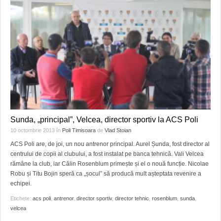
Sunda, „principal”, Velcea, director sportiv la ACS Poli
10 octombrie 2013
în
Poli Timisoara
de
Vlad Stoian
ACS Poli are, de joi, un nou antrenor principal. Aurel Șunda, fost director al
centrului de copii al clubului, a fost instalat pe banca tehnică. Vali Velcea
rămâne la club, iar Călin Rosenblum primește și el o nouă funcție. Nicolae
Robu și Titu Bojin speră ca „șocul” să producă mult așteptata revenire a
echipei.
Etichete:
acs poli
,
antrenor
,
director sportiv
,
director tehnic
,
rosenblum
,
sunda
,
velcea