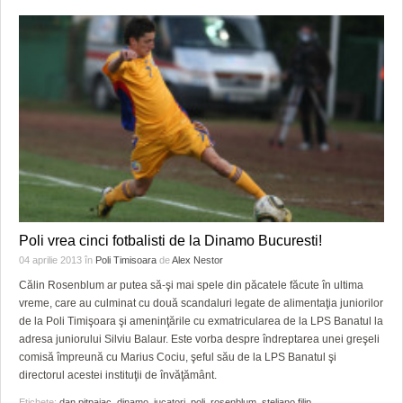
Poli vrea cinci fotbalisti de la Dinamo Bucuresti!
04 aprilie 2013
în
Poli Timisoara
de
Alex Nestor
Călin Rosenblum ar putea să-şi mai spele din păcatele făcute în ultima
vreme, care au culminat cu două scandaluri legate de alimentaţia juniorilor
de la Poli Timişoara şi ameninţările cu exmatricularea de la LPS Banatul la
adresa juniorului Silviu Balaur. Este vorba despre îndreptarea unei greşeli
comisă împreună cu Marius Cociu, şeful său de la LPS Banatul şi
directorul acestei instituţii de învăţământ.
Etichete:
dan pitpaiac
,
dinamo
,
jucatori
,
poli
,
rosenblum
,
steliano filip