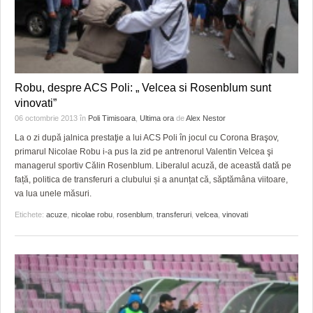
Robu, despre ACS Poli: „ Velcea si Rosenblum sunt
vinovati”
06 octombrie 2013
în
Poli Timisoara
,
Ultima ora
de
Alex Nestor
La o zi după jalnica prestaţie a lui ACS Poli în jocul cu Corona Braşov,
primarul Nicolae Robu i-a pus la zid pe antrenorul Valentin Velcea şi
managerul sportiv Călin Rosenblum. Liberalul acuză, de această dată pe
față, politica de transferuri a clubului și a anunțat că, săptămâna viitoare,
va lua unele măsuri.
Etichete:
acuze
,
nicolae robu
,
rosenblum
,
transferuri
,
velcea
,
vinovati