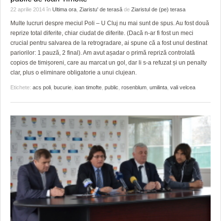
HARTA TIMIŞOAREI
22 aprilie 2014
în
Ultima ora
,
Ziaristu' de terasă
de
Ziaristul de (pe) terasa
LICEE, ŞCOLI ŞI GRĂDINIŢE DIN TIMIŞ
Multe lucruri despre meciul Poli – U Cluj nu mai sunt de spus. Au fost două
reprize total diferite, chiar ciudat de diferite. (Dacă n-ar fi fost un meci
crucial pentru salvarea de la retrogradare, ai spune că a fost unul destinat
PRIMĂRIILE DIN TIMIŞ
pariorilor: 1 pauză, 2 final). Am avut așadar o primă repriză controlată
copios de timișoreni, care au marcat un gol, dar li s-a refuzat și un penalty
SFATUL MEDICULUI
clar, plus o eliminare obligatorie a unui clujean.
SFATURI JURIDICE
Etichete:
acs poli
,
bucurie
,
ioan timofte
,
public
,
rosenblum
,
umilinta
,
vali velcea