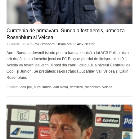
Curatenia de primavara: Sunda a fost demis, urmeaza
Rosenblum si Velcea
17 martie 2014
în
Poli Timisoara
,
Ultima ora
de
Alex Nestor
Aurel Şunda a devenit istorie pentru banca tehnică a lui ACS Poli la nicio
oră după ce s-a încheiat jocul cu FC Braşov, pierdut de timişoreni cu 0-1.
Acesta va reveni pe vechiul post din cadrul clubului la nivelul Centrului de
Copii şi Juniori. Se pregătesc să-și strângă „jucăriile” Vali Velcea și Călin
Rosenblum.
Etichete:
acs poli
,
aurel sunda
,
dan alexa
,
demitere
,
rosenblum
,
velcea