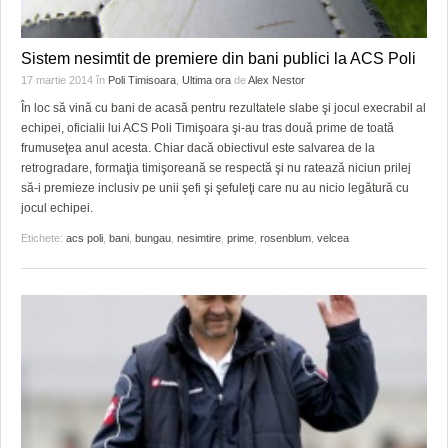
Sistem nesimtit de premiere din bani publici la ACS Poli
17 martie 2014
în
Poli Timisoara
,
Ultima ora
de
Alex Nestor
În loc să vină cu bani de acasă pentru rezultatele slabe şi jocul execrabil al
echipei, oficialii lui ACS Poli Timişoara şi-au tras două prime de toată
frumuseţea anul acesta. Chiar dacă obiectivul este salvarea de la
retrogradare, formaţia timişoreană se respectă şi nu ratează niciun prilej
să-i premieze inclusiv pe unii şefi şi şefuleţi care nu au nicio legătură cu
jocul echipei.
Etichete:
acs poli
,
bani
,
bungau
,
nesimtire
,
prime
,
rosenblum
,
velcea