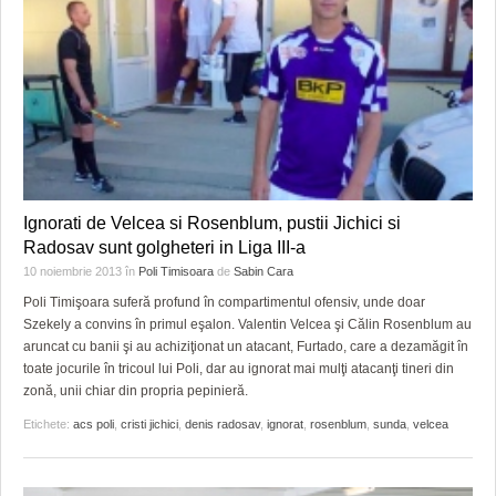
Ignorati de Velcea si Rosenblum, pustii Jichici si
Radosav sunt golgheteri in Liga III-a
10 noiembrie 2013
în
Poli Timisoara
de
Sabin Cara
Poli Timişoara suferă profund în compartimentul ofensiv, unde doar
Szekely a convins în primul eşalon. Valentin Velcea şi Călin Rosenblum au
aruncat cu banii şi au achiziţionat un atacant, Furtado, care a dezamăgit în
toate jocurile în tricoul lui Poli, dar au ignorat mai mulţi atacanţi tineri din
zonă, unii chiar din propria pepinieră.
Etichete:
acs poli
,
cristi jichici
,
denis radosav
,
ignorat
,
rosenblum
,
sunda
,
velcea