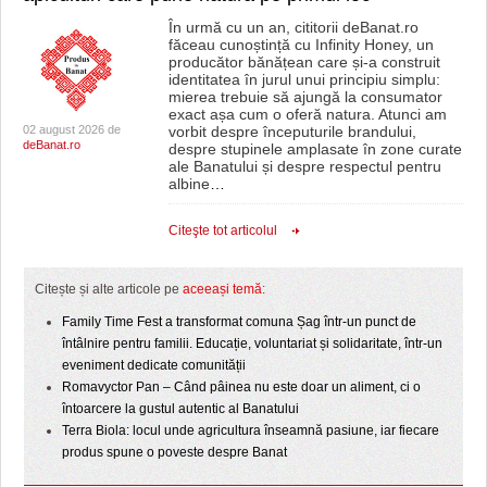
În urmă cu un an, cititorii deBanat.ro
făceau cunoștință cu Infinity Honey, un
producător bănățean care și-a construit
identitatea în jurul unui principiu simplu:
mierea trebuie să ajungă la consumator
exact așa cum o oferă natura. Atunci am
02 august 2026 de
vorbit despre începuturile brandului,
deBanat.ro
despre stupinele amplasate în zone curate
ale Banatului și despre respectul pentru
albine
…
Citeşte tot articolul
Citește și alte articole pe
aceeași temă
:
Family Time Fest a transformat comuna Șag într-un punct de
întâlnire pentru familii. Educație, voluntariat și solidaritate, într-un
eveniment dedicate comunității
Romavyctor Pan – Când pâinea nu este doar un aliment, ci o
întoarcere la gustul autentic al Banatului
Terra Biola: locul unde agricultura înseamnă pasiune, iar fiecare
produs spune o poveste despre Banat