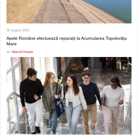
06 august 2026
Apele Române efectuează reparații la Acumularea Topolovățu
Mare
de:
Marcel Hoster