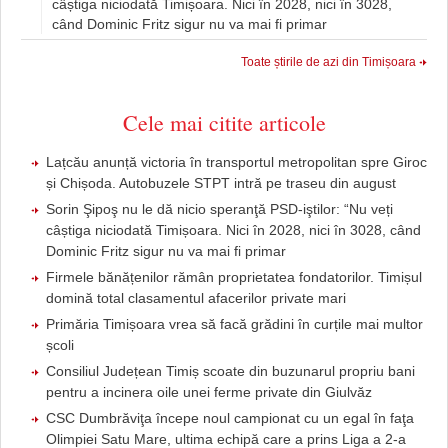
câștiga niciodată Timișoara. Nici în 2028, nici în 3028,
când Dominic Fritz sigur nu va mai fi primar
Toate știrile de azi din Timișoara
Cele mai citite articole
Lațcău anunță victoria în transportul metropolitan spre Giroc
și Chișoda. Autobuzele STPT intră pe traseu din august
Sorin Şipoş nu le dă nicio speranţă PSD-iştilor: “Nu veți
câștiga niciodată Timișoara. Nici în 2028, nici în 3028, când
Dominic Fritz sigur nu va mai fi primar
Firmele bănățenilor rămân proprietatea fondatorilor. Timișul
domină total clasamentul afacerilor private mari
Primăria Timișoara vrea să facă grădini în curțile mai multor
școli
Consiliul Județean Timiș scoate din buzunarul propriu bani
pentru a incinera oile unei ferme private din Giulvăz
CSC Dumbrăviţa începe noul campionat cu un egal în faţa
Olimpiei Satu Mare, ultima echipă care a prins Liga a 2-a