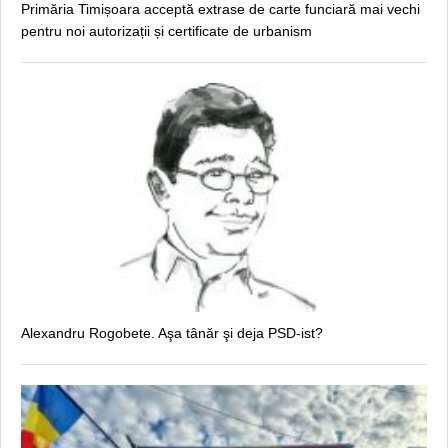
Primăria Timișoara acceptă extrase de carte funciară mai vechi
pentru noi autorizații și certificate de urbanism
Alexandru Rogobete. Aşa tânăr şi deja PSD-ist?