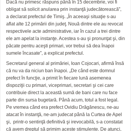
Dacă nu primesc răspuns până în 15 decembrie, voi fi
HARTA TIMIŞOAREI
obligat să solicit anularea prin instanţă judecătorească”,
LICEE, ŞCOLI ŞI GRĂDINIŢE DIN TIMIŞ
a declarat prefectul de Timiş. „În aceeaşi situaţie s-au
aflat alte 12 primării din judeţ. Nouă dintre ele au revocat
PRIMĂRIILE DIN TIMIŞ
respectivele acte administrative, iar în cazul a trei dintre
SFATUL MEDICULUI
ele am apelat la instanţe. Acestea s-au şi pronunţat şi, din
păcate pentru aceşti primari, vor trebui să dea înapoi
SFATURI JURIDICE
sumele încasate”, a explicat prefectul.
Secretarul general al primăriei, Ioan Cojocari, afirmă însă
că nu va da niciun ban înapoi. „De când este domnul
prefect în funcţie, a primit în fiecare lună asemenea
dispoziţii cu primari, viceprimari, secretari şi cei care
contribuie direct la această sumă de bani care nu face
parte din sursa bugetară. Până acum, totul a fost legal.
Pe vremea când era prefect Ovidiu Drăgănescu, ne-au
atacat în instanţă, ne-am judecat până la Curtea de Apel
şi, printr-o sentinţă definitivă şi irevocabilă, s-a constatat
că avem dreptul să primim aceste stimulente. De atunci,