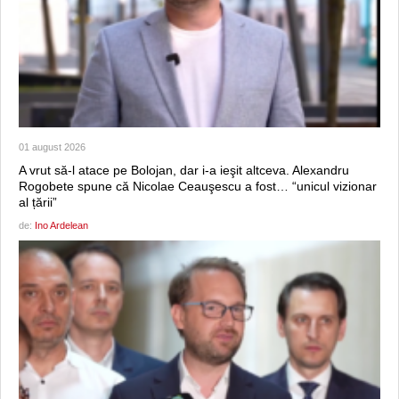
01 august 2026
A vrut să-l atace pe Bolojan, dar i-a ieşit altceva. Alexandru
Rogobete spune că Nicolae Ceauşescu a fost… “unicul vizionar
al țării”
de:
Ino Ardelean