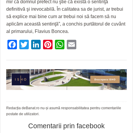
mir că domnul prefect nu ştie că există o sentinţă
definitivă şi irevocabilă. În calitatea sa de jurist, ar trebui
să explice mai bine cum ar trebui noi să facem să nu
aplicăm această sentinţă”, a conchis purtătorul de cuvânt
al primarului, Flavius Boncea.
Facebook
Twitter
LinkedIn
Pinterest
WhatsApp
Email
Redacția deBanat.ro nu-și asumă responsabilitatea pentru comentariile
postate de utilizatori.
Comentarii prin facebook