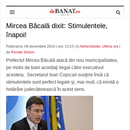
Mircea Băcală dixit: Stimulentele,
HOME
înapoi!
ADMINISTRAȚIE
DESPRE NOI
Publicat la: 08 decembrie 2010 | ora: 13:15 | în
Administratie
,
Ultima ora
|
POLITICĂ
REDACȚIA DEBANAT
PRIMĂRIA TIMIŞOARA
de
Renate Simion
SPORT
POLITICA DE COOKIES
CONSILIUL JUDEŢEAN TIMIŞ
POLITICA
Prefectul Mircea Băcală atacă din nou municipalitatea,
pe motiv de bani acordaţi ilegal către executivul
OPINII
POLITICA DE CONFIDENȚIALITATE
PREFECTURA TIMIŞ
POLI TIMISOARA
acesteia. Secretarul Ioan Cojocari susţine însă că
stimulentele sunt perfect legale şi, mai mult, că există o
TIMP LIBER ȘI CULTURĂ
FOTBAL JUDETEAN
DOSARELE DEBANAT
hotărâre judecătorească în acest sens.
ECONOMIC
ALTE SPORTURI
ETICA LUCIDITĂȚII ASISTATE
TIMP LIBER
SĂNĂTATE
JURNAL DE CAMPANIE
ULTRAMARIN VA RECOMANDA
AFACERI
MAI MULTE
ZÂMBETE AMARE
CULTURA