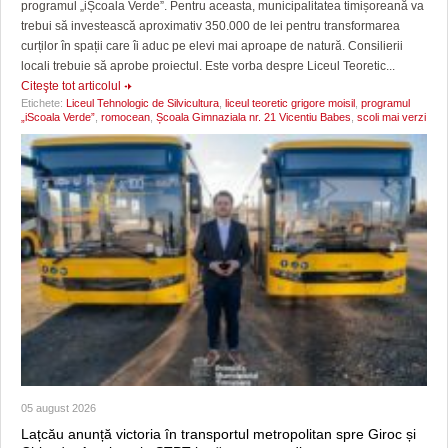
programul „iȘcoala Verde”. Pentru aceasta, municipalitatea timișoreană va
trebui să investească aproximativ 350.000 de lei pentru transformarea
curților în spații care îi aduc pe elevi mai aproape de natură. Consilierii
locali trebuie să aprobe proiectul. Este vorba despre Liceul Teoretic...
Citeşte tot articolul
Etichete:
Liceul Tehnologic de Silvicultura
,
liceul teoretic grigore moisil
,
programul
„iScoala Verde”
,
romocean
,
Școala Gimnaziala nr. 21 Vicentiu Babes
,
scoli mai verzi
05 august 2026
Lațcău anunță victoria în transportul metropolitan spre Giroc și