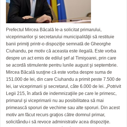
GRĂDINA TAICII DOMNULUI
CRONICĂ DE FILM
ACCIDENTE
ZIARISTU’ DE TERASĂ
UNDE MERGEM
ANUNŢURI
CU OIŞTEA-N KIERKEGAARD
FILME DOCUMENTARE
INFO SI UTILE
Prefectul Mircea Băcală le-a solicitat primarului,
FINANŢĂRI DE LA A LA Z
CLIPURI VIDEO
CULTURA
viceprimarilor şi secretarului municipalităţii să restituie
banii primiţi printr-o dispoziţie semnată de Gheorghe
PE SURSE
JOCURI ONLINE
INVATAMANT
Ciuhandu, pe motiv că aceasta este ilegală. Este vorba
despre un act emis de edilul şef al Timişoarei, prin care
JUSTITIE
se acordă stimulente pentru lunile august şi septembrie.
FILME DOCUMENTARE
Mircea Băcală susţine că este vorba despre suma de
151.000 de lei, din care Ciuhandu a primit peste 7.500 de
CLIPURI VIDEO
lei, iar viceprimarii şi secretarul, câte 6.000 de lei. „Potrivit
Legii 215, în afară de indemnizaţiile pe care le primesc,
JOCURI ONLINE
primarul şi viceprimarii nu au posibilitatea să mai
DIVERSE
primească sporuri de vechime sau alte sporuri. Din acest
motiv am făcut recurs graţios către domnul primar,
FARMACII DIN TIMIŞOARA
solicitându-i să revoce administrativ acea dispoziţie.