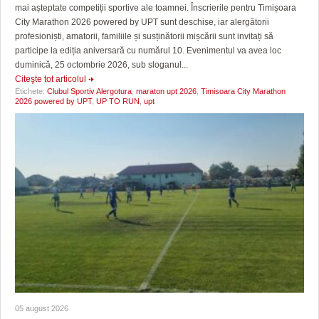
mai așteptate competiții sportive ale toamnei. Înscrierile pentru Timișoara
City Marathon 2026 powered by UPT sunt deschise, iar alergătorii
profesioniști, amatorii, familiile și susținătorii mișcării sunt invitați să
participe la ediția aniversară cu numărul 10. Evenimentul va avea loc
duminică, 25 octombrie 2026, sub sloganul...
Citeşte tot articolul
Etichete:
Clubul Sportiv Alergotura
,
maraton upt 2026
,
Timisoara City Marathon
2026 powered by UPT
,
UP TO RUN
,
upt
05 august 2026