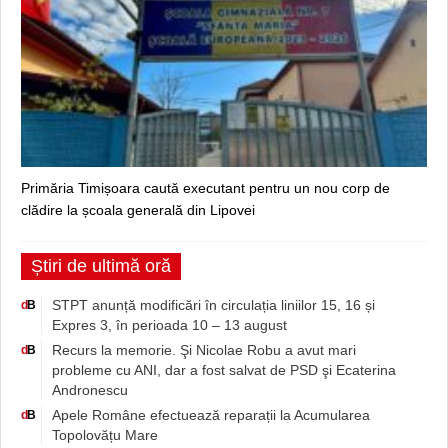
Primăria Timișoara caută executant pentru un nou corp de
clădire la școala generală din Lipovei
Știri de ultimă oră
STPT anunță modificări în circulația liniilor 15, 16 și
d
B
Expres 3, în perioada 10 – 13 august
Recurs la memorie. Şi Nicolae Robu a avut mari
d
B
probleme cu ANI, dar a fost salvat de PSD şi Ecaterina
Andronescu
Apele Române efectuează reparații la Acumularea
d
B
Topolovățu Mare