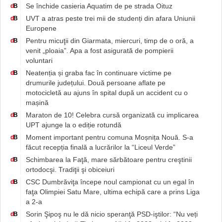
Se închide casieria Aquatim de pe strada Oituz
d
B
UVT a atras peste trei mii de studenți din afara Uniunii
d
B
Europene
Pentru micuţii din Giarmata, miercuri, timp de o oră, a
d
B
venit „ploaia”. Apa a fost asigurată de pompierii
voluntari
Neatenția și graba fac în continuare victime pe
d
B
drumurile județului. Două persoane aflate pe
motocicletă au ajuns în spital după un accident cu o
mașină
Maraton de 10! Celebra cursă organizată cu implicarea
d
B
UPT ajunge la o ediție rotundă
Moment important pentru comuna Moșnița Nouă. S-a
d
B
făcut recepția finală a lucrărilor la “Liceul Verde”
Schimbarea la Faţă, mare sărbătoare pentru creştinii
d
B
ortodocşi. Tradiţii şi obiceiuri
CSC Dumbrăviţa începe noul campionat cu un egal în
d
B
faţa Olimpiei Satu Mare, ultima echipă care a prins Liga
a 2-a
Sorin Şipoş nu le dă nicio speranţă PSD-iştilor: “Nu veți
d
B