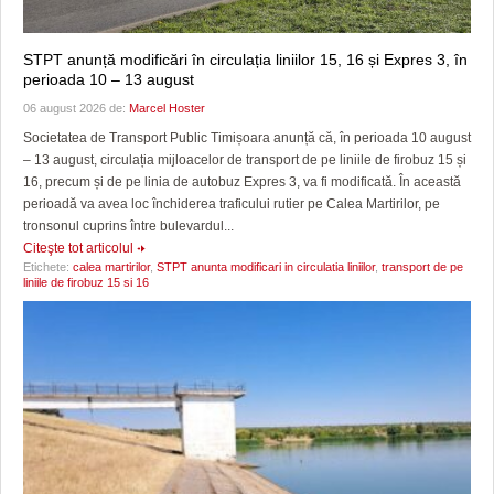
STPT anunță modificări în circulația liniilor 15, 16 și Expres 3, în
perioada 10 – 13 august
06 august 2026 de:
Marcel Hoster
Societatea de Transport Public Timișoara anunță că, în perioada 10 august
– 13 august, circulația mijloacelor de transport de pe liniile de firobuz 15 și
16, precum și de pe linia de autobuz Expres 3, va fi modificată. În această
perioadă va avea loc închiderea traficului rutier pe Calea Martirilor, pe
tronsonul cuprins între bulevardul...
Citeşte tot articolul
Etichete:
calea martirilor
,
STPT anunta modificari in circulatia liniilor
,
transport de pe
liniile de firobuz 15 si 16