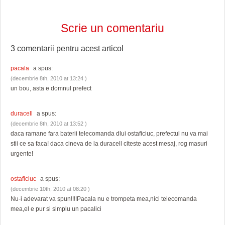
Scrie un comentariu
3 comentarii pentru
acest articol
pacala
a spus:
(decembrie 8th, 2010 at 13:24 )
un bou, asta e domnul prefect
duracell
a spus:
(decembrie 8th, 2010 at 13:52 )
daca ramane fara baterii telecomanda dlui ostaficiuc, prefectul nu va mai
stii ce sa faca! daca cineva de la duracell citeste acest mesaj, rog masuri
urgente!
ostaficiuc
a spus:
(decembrie 10th, 2010 at 08:20 )
Nu-i adevarat va spun!!!!Pacala nu e trompeta mea,nici telecomanda
mea,el e pur si simplu un pacalici