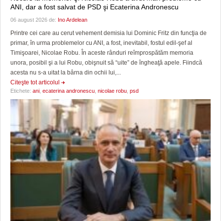
ANI, dar a fost salvat de PSD şi Ecaterina Andronescu
06 august 2026 de:
Ino Ardelean
Printre cei care au cerut vehement demisia lui Dominic Fritz din funcţia de
primar, în urma problemelor cu ANI, a fost, inevitabil, fostul edil-şef al
Timişoarei, Nicolae Robu. În aceste rânduri reîmprospătăm memoria
unora, posibil şi a lui Robu, obişnuit să “uite” de îngheaţă apele. Fiindcă
acesta nu s-a uitat la bârna din ochii lui,...
Citeşte tot articolul
Etichete:
ani
,
ecaterina andronescu
,
nicolae robu
,
psd