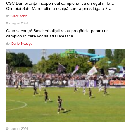
CSC Dumbrăviţa începe noul campionat cu un egal în faţa
Olimpiei Satu Mare, ultima echipă care a prins Liga a 2-a
de:
Vlad Stoian
05 august 2026
Gata vacanța! Baschetbaliștii reiau pregătirile pentru un
campion în care vor să strălucească
de:
Daniel Neacșu
04 august 2026