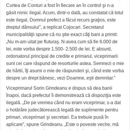
Curtea de Conturi a fost în fiecare an în control şi n-a
găsit nimic ilegal. Acum, dintr-o dată, au constatat că totul
este ilegal. Domnul prefect a făcut recurs graţios, este
dreptul dânsului”, a replicat Cojocari. Secretarul
municipalităţii spune că nu ştie exact câţi bani a primit:
„Nu m-am uitat pe fluturaş. N-avea cum să fie 6.000 de
lei, este vorba despre 1.500- 2.500 de lei. E absurd,
ordonatorul principal de credite e primarul, viceprimarii
sunt cei care răspund de resorturile astea. Semnezi o mie
de hârtii, îţi asumi o mie de răspunderi şi, când este vorba
despre un drept bănesc, vezi Doamne, eşti demnitar.”
Viceprimarul Sorin Grindeanu e dispus să dea banii
înapoi, dacă prefectul îi demonstrează că dispoziţia este
ilegală. „De pe vremea când nu eram viceprimar, s-a dat
o hotărâre judecătorească legată de suplimente pentru
primari, viceprimari şi secretari. Ea trebuie pusă în
aplicare”, spune Grindeanu. „Este o poveste veche, mă