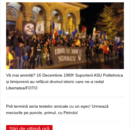
Vă mai amintiți? 16 Decembrie 1989! Suporterii ASU Politehnica
și timișorenii au refăcut drumul istoric care ne-a redat
Libertatea/FOTO
Poli termină seria testelor amicale cu un eşec! Urmează
meciurile pe puncte, primul, cu Petrolul
Știri de ultimă oră