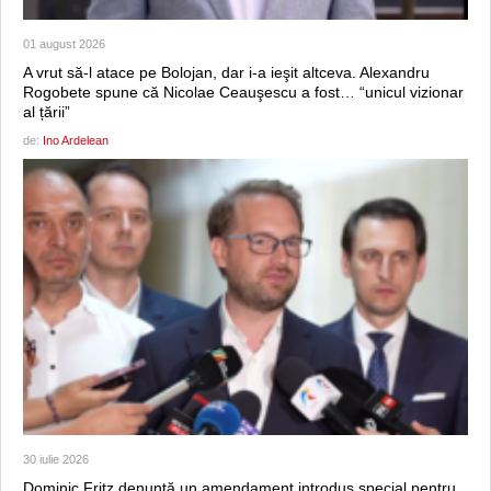
01 august 2026
A vrut să-l atace pe Bolojan, dar i-a ieşit altceva. Alexandru
Rogobete spune că Nicolae Ceauşescu a fost… “unicul vizionar
al țării”
de:
Ino Ardelean
30 iulie 2026
Dominic Fritz denunţă un amendament introdus special pentru