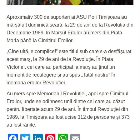
GRĂDINA TAICII DOMNULUI
CRONICĂ DE FILM
ACCIDENTE
ZIARISTU’ DE TERASĂ
UNDE MERGEM
ANUNŢURI
Aproximativ 300 de suporteri ai ASU Poli Timișoara au
mărșăluit duminică seară, la 29 de ani de la Revoluția din
CU OIŞTEA-N KIERKEGAARD
FILME DOCUMENTARE
INFO SI UTILE
Decembrie 1989. În Marșul Eroilor au mers din Piața
FINANŢĂRI DE LA A LA Z
CLIPURI VIDEO
CULTURA
Maria până la Cimitirul Eroilor.
„Cine uită, e complice!” este titlul sub care s-a desfășurat
PE SURSE
JOCURI ONLINE
INVATAMANT
acest marș, la 29 de ani de la Revoluție. În Piața
JUSTITIE
Victoriei, cei care au participat la marș au ținut un
moment de reculegere și au spus „Tatăl nostru” în
FILME DOCUMENTARE
memoria eroilor Revoluției.
CLIPURI VIDEO
Au mers spre Memorialul Revoluției, apoi spre Cimitirul
Eroilor, unde se odihnesc unii dintre cei care au căzut
JOCURI ONLINE
pentru libertate acum 29 de ani. În timpul Revoluției din
DIVERSE
1989, la Timișoara au fost ucise 112 de persoane și 373
au fost rănite.
FARMACII DIN TIMIŞOARA
Facebook
Twitter
LinkedIn
Pinterest
WhatsApp
Email