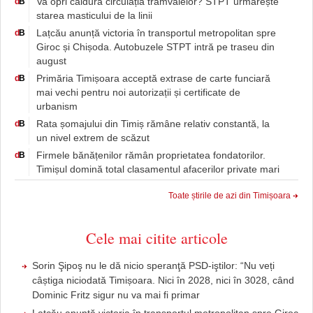
Va opri căldura circulația tramvaielor? STPT urmărește
d
B
starea masticului de la linii
Lațcău anunță victoria în transportul metropolitan spre
d
B
Giroc și Chișoda. Autobuzele STPT intră pe traseu din
august
Primăria Timișoara acceptă extrase de carte funciară
d
B
mai vechi pentru noi autorizații și certificate de
urbanism
Rata șomajului din Timiș rămâne relativ constantă, la
d
B
un nivel extrem de scăzut
Firmele bănățenilor rămân proprietatea fondatorilor.
d
B
Timișul domină total clasamentul afacerilor private mari
Toate știrile de azi din Timișoara
Cele mai citite articole
Sorin Şipoş nu le dă nicio speranţă PSD-iştilor: “Nu veți
câștiga niciodată Timișoara. Nici în 2028, nici în 3028, când
Dominic Fritz sigur nu va mai fi primar
Lațcău anunță victoria în transportul metropolitan spre Giroc