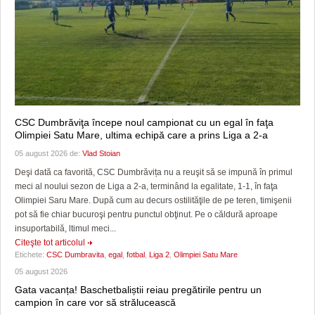
CSC Dumbrăviţa începe noul campionat cu un egal în faţa
Olimpiei Satu Mare, ultima echipă care a prins Liga a 2-a
05 august 2026 de:
Vlad Stoian
Deşi dată ca favorită, CSC Dumbrăvița nu a reuşit să se impună în primul
meci al noului sezon de Liga a 2-a, terminând la egalitate, 1-1, în faţa
Olimpiei Saru Mare. După cum au decurs ostilităţile de pe teren, timişenii
pot să fie chiar bucuroşi pentru punctul obţinut. Pe o căldură aproape
insuportabilă, ltimul meci...
Citeşte tot articolul
Etichete:
CSC Dumbravita
,
egal
,
fotbal
,
Liga 2
,
Olimpiei Satu Mare
05 august 2026
Gata vacanța! Baschetbaliștii reiau pregătirile pentru un
campion în care vor să strălucească