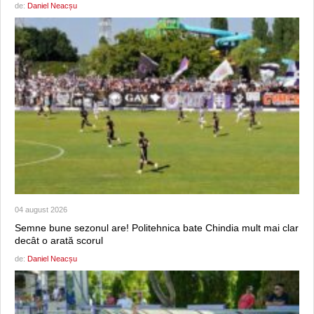
de:
Daniel Neacșu
04 august 2026
Semne bune sezonul are! Politehnica bate Chindia mult mai clar
decât o arată scorul
de:
Daniel Neacșu