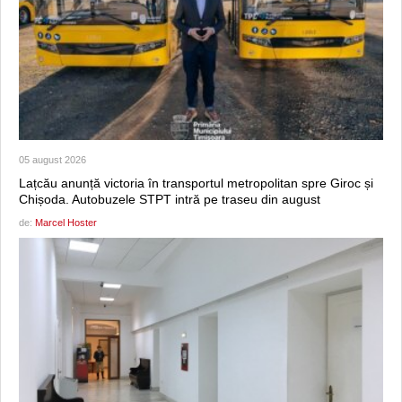
05 august 2026
Lațcău anunță victoria în transportul metropolitan spre Giroc și
Chișoda. Autobuzele STPT intră pe traseu din august
de:
Marcel Hoster