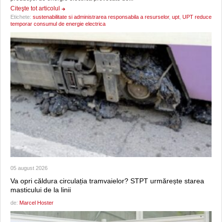
Citeşte tot articolul
Etichete:
sustenabilitate si administrarea responsabila a resurselor
,
upt
,
UPT reduce
temporar consumul de energie electrica
05 august 2026
Va opri căldura circulația tramvaielor? STPT urmărește starea
masticului de la linii
de:
Marcel Hoster