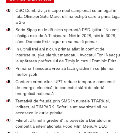
CSC Dumbrăviţa începe noul campionat cu un egal în
d
B
faţa Olimpiei Satu Mare, ultima echipă care a prins Liga
a 2-a
Sorin Şipoş nu le dă nicio speranţă PSD-iştilor: “Nu veți
d
B
câștiga niciodată Timișoara. Nici în 2028, nici în 3028,
când Dominic Fritz sigur nu va mai fi primar
În ultimii trei ani niciun primar aflat în conflict de
d
B
interese nu şi-a pierdut mandatul. Avocatul Toni Neacşu
ia apărarea prefectului de Timiş în cazul Dominic Fritz
Primăria Timișoara vrea să facă grădini în curțile mai
d
B
multor școli
Conform vremurilor: UPT reduce temporar consumul
d
B
de energie electrică, în contextul stării de alertă
energetică națională
Tentativă de fraudă prin SMS în numele TPARK și,
d
B
indirect, al TIMPARK. Șoferii sunt avertizați să nu
acceseze linkurile primite
Filmul „Ultimul ingredient”, o poveste a Banatului în
d
B
competiția internațională Food Film Menu/VIDEO