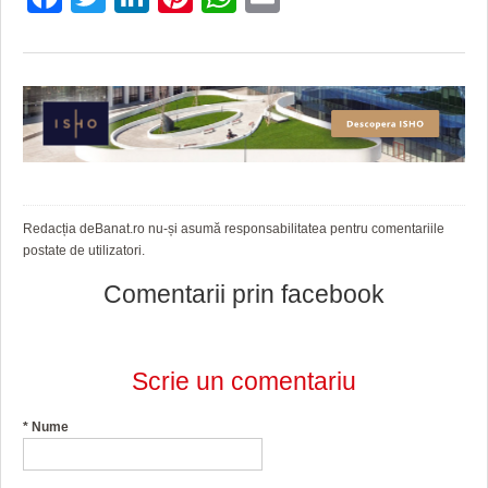
HARTA TIMIŞOAREI
LICEE, ŞCOLI ŞI GRĂDINIŢE DIN TIMIŞ
PRIMĂRIILE DIN TIMIŞ
SFATUL MEDICULUI
SFATURI JURIDICE
Redacția deBanat.ro nu-și asumă responsabilitatea pentru comentariile
postate de utilizatori.
Comentarii prin facebook
Scrie un comentariu
*
Nume