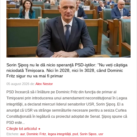
Sorin Şipoş nu le dă nicio speranţă PSD-iştilor: “Nu veți câștiga
niciodată Timișoara. Nici în 2028, nici în 3028, când Dominic
Fritz sigur nu va mai fi primar
05 august 2026 de:
Alex Nestor
PSD încearcă să-l înlăture pe Dominic Fritz din funcţia de primar al
Timişoarei prin introducerea unui amendament neconstituţional în Legea
integrităţii, a declarat miercuri liderul senatorilor USR, Sorin Şipoş. El a
anunţat că USR va strânge semnăturile necesare pentru a sesiza Curtea
Constituţională în legătură cu proiectul adoptat de Senat. Şipoş spune că
PSD este...
Citeşte tot articolul
Etichete:
aur
,
Dominic Fritz
,
legea integrității
,
psd
,
Sorin Sipos
,
usr