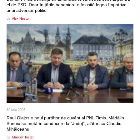
el de PSD: Doar în țările bananiere e folosită legea împotriva
unui adversar politic
de:
Alex Nestor
30 iulie 2026
Raul Olajos e noul purtător de cuvânt al PNL Timiș. Mădălin
Bunoiu se mută în conducere la “Județ”, alături cu Claudiu
Mihălceanu
de:
Marcel Hoster