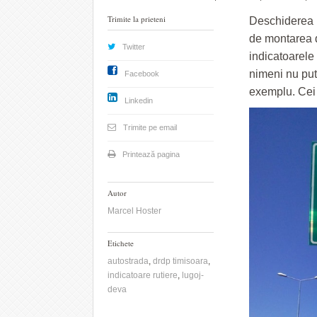
Trimite la prieteni
Deschiderea l
de montarea d
Twitter
indicatoarele 
nimeni nu put
Facebook
exemplu. Cei
Linkedin
Trimite pe email
Printează pagina
Autor
Marcel Hoster
Etichete
autostrada
,
drdp timisoara
,
indicatoare rutiere
,
lugoj-
deva