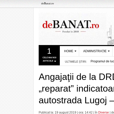
deBanat.ro
1
HOME
ADMINISTRAȚIE
CELE MAI NOI
Programul de luc
ARTICOLE
ULTIMELE ȘTIRI:
DESPRE NOI
PRIMĂRIA
Sorin Şipoş număr
TIMIŞOARA
REDACȚIA DEBANAT
- acum 13 ore
Dueluri interesan
Angajaţii de la D
CONSILIUL
Debitele râurilo
POLITICA DE COOKIES
JUDEŢEAN TIMIŞ
Se închide acces
„reparat” indicatoa
POLITICA DE
STPT anunță modif
PREFECTURA
CONFIDENȚIALITATE
Recurs la memori
TIMIŞ
autostrada Lugoj 
- acum 20 ore
Apele Române ef
Se închide casie
UVT a atras peste
Publicat la: 19 august 2019 | ora: 14:42 | în
Diverse
| d