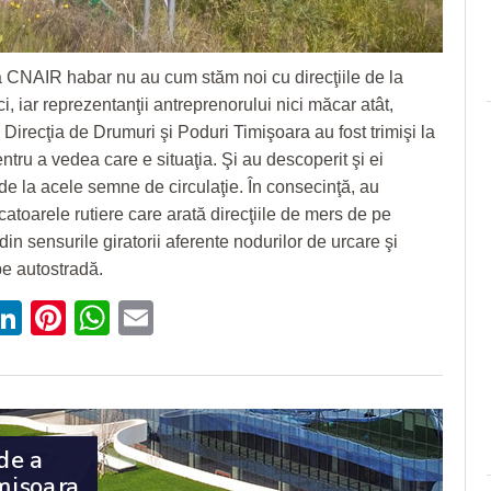
 CNAIR habar nu au cum stăm noi cu direcţiile de la
i, iar reprezentanţii antreprenorului nici măcar atât,
Direcţia de Drumuri şi Poduri Timişoara au fost trimişi la
entru a vedea care e situaţia. Şi au descoperit şi ei
e la acele semne de circulaţie. În consecinţă, au
catoarele rutiere care arată direcţiile de mers de pe
din sensurile giratorii aferente nodurilor de urcare şi
e autostradă.
ebook
witter
LinkedIn
Pinterest
WhatsApp
Email