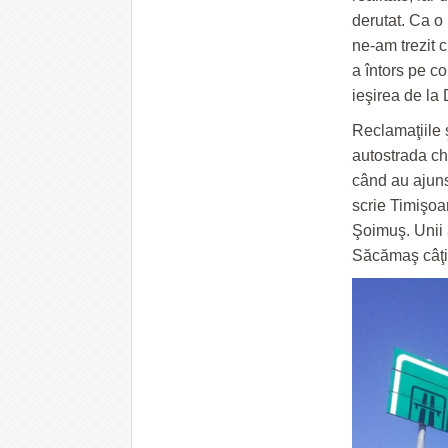
derutat. Ca o 
ne-am trezit c
a întors pe c
ieşirea de la
Reclamaţiile ş
autostrada chi
când au ajuns 
scrie Timişoa
Şoimuş. Unii 
Săcămaş câţiv