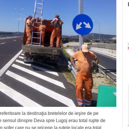
referitoare la destinaţia bretelelor de ieşire de pe
e sensul dinspre Deva spre Lugoj erau total rupte de
 un şofer care nu se pricepe la rutele locale era total