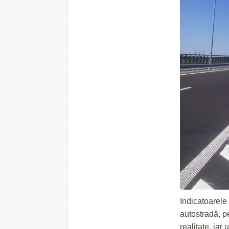
Indicatoarele 
autostradă, p
realitate, iar