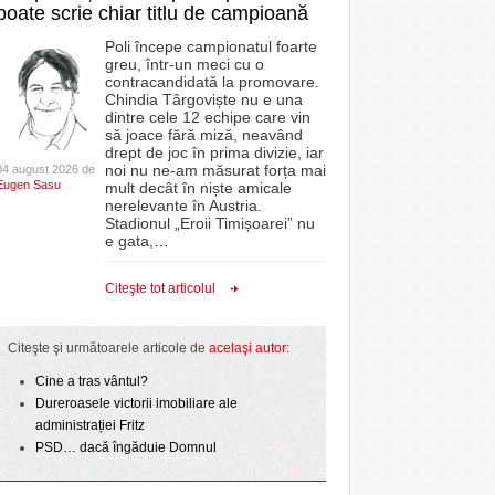
poate scrie chiar titlu de campioană
Poli începe campionatul foarte
greu, într-un meci cu o
contracandidată la promovare.
Chindia Târgoviște nu e una
dintre cele 12 echipe care vin
să joace fără miză, neavând
drept de joc în prima divizie, iar
noi nu ne-am măsurat forța mai
04 august 2026 de
Eugen Sasu
mult decât în niște amicale
nerelevante în Austria.
Stadionul „Eroii Timișoarei” nu
e gata,
…
Citeşte tot articolul
Citeşte şi următoarele articole de
acelaşi autor
:
Cine a tras vântul?
Dureroasele victorii imobiliare ale
administrației Fritz
PSD… dacă îngăduie Domnul