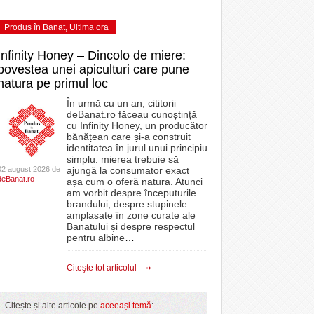
Produs în Banat
,
Ultima ora
Infinity Honey – Dincolo de miere:
povestea unei apiculturi care pune
natura pe primul loc
În urmă cu un an, cititorii
deBanat.ro făceau cunoștință
cu Infinity Honey, un producător
bănățean care și-a construit
identitatea în jurul unui principiu
simplu: mierea trebuie să
02 august 2026 de
ajungă la consumator exact
deBanat.ro
așa cum o oferă natura. Atunci
am vorbit despre începuturile
brandului, despre stupinele
amplasate în zone curate ale
Banatului și despre respectul
pentru albine
…
Citeşte tot articolul
Citește și alte articole pe
aceeași temă
: