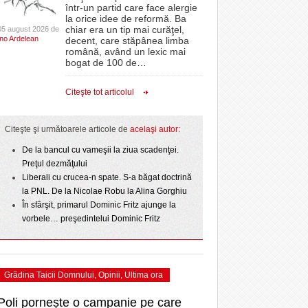
CLIPURI VIDEO
într-un partid care face alergie
r nu
proiectelor derulate de instituție din fonduri
la orice idee de reformă. Ba
La Muzeul Apei are loc expoziția „Sub semnul
 Politehnica atacă
- 11 December 2025
JOCURI ONLINE
europene/FOTO
chiar era un tip mai curăţel,
05 august 2026 de
- 4
care o nou-promovată
Ino Ardelean
curgerii. Între transparență și permanență”
decent, care stăpânea limba
DIVERSE
română, având un lexic mai
ct de
August 2026
ANAF oferă persoanelor fizice posibilitatea să
ipe ce a pierdut
bogat de 100 de
…
 Toni
- 3 August 2026
beneficieze de Declarația Unică 212
omovare
FARMACII DIN
Ziua Timișoarei – City Celebration. Programul
- 25 November 2025
precompletată
TIMIŞOARA
Citeşte tot articolul
- 3 August 2026
amentul cu o victorie
ultimei zile
HARTA TIMIŞOAREI
- 25 July 2026
Romanian Business Leaders lansează RBL
dicat
View all
e şi
- 19 November
Banat, prima filială din vestul țării
LICEE, ŞCOLI ŞI
Citeşte şi următoarele articole de
acelaşi autor:
2025
GRĂDINIŢE DIN TIMIŞ
ust
De la bancul cu vameşii la ziua scadenţei.
View all
PRIMĂRIILE DIN TIMIŞ
Preţul dezmăţului
Liberali cu crucea-n spate. S-a băgat doctrină
SFATUL MEDICULUI
la PNL. De la Nicolae Robu la Alina Gorghiu
SFATURI JURIDICE
În sfârşit, primarul Dominic Fritz ajunge la
vorbele… preşedintelui Dominic Fritz
Grădina Taicii Domnului
,
Opinii
,
Ultima ora
Poli pornește o campanie pe care