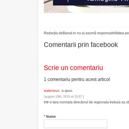
Redacția deBanat.ro nu-și asumă responsabilitatea pent
Comentarii prin facebook
Scrie un comentariu
1 comentariu pentru
acest articol
waterreus
a spus:
(august 19th, 2019 at 15:57 )
Intr-o tara normala directorul de regionala trebuia sa 
*
Nume