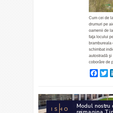
Cum cei de la
drumuri pe aic
oamenii de la 
faţa locului p
brambureala d
schimbat indi
autostradă şi 
coborâre de p
Fac
T