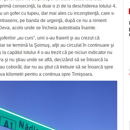
primă consecinţă, la doar o zi de la deschiderea lotului 4,
u un şofer cu tupeu, dar mai ales cu inconştienţă, care s-
ontrasens, pe banda de urgenţă, după ce nu a nimerit
 Deva, acolo unde se încheia autostrada înainte.
oferilor „au curs”, unii s-au fraierit şi au crezut că
ar se termină la Şoimuş, alţii au circulat în continuare şi
la capătul lotului 4 s-au trezit că pe niciun indicator nu
ra şi nu ştiau unde se află, decizând să se întoarcă la
au coborât, dar nu au ştiut că trebuie să se înoarcă spre
a kilometri pentru a continua spre Timişoara.