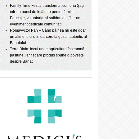
Family Time Fest a transformat comuna Șag
într-un punct de întâlnire pentru familii.
Educație, voluntariat și solidaritate, într-un
eveniment dedicate comunității
Romavyctor Pan – Când pâinea nu este doar
un aliment, ci o întoarcere la gustul autentic al
Banatului
Terra Biola: locul unde agricultura înseamnă
pasiune, iar fiecare produs spune o poveste
despre Banat