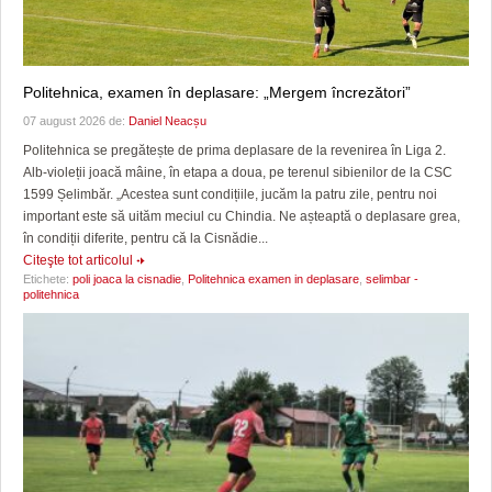
Politehnica, examen în deplasare: „Mergem încrezători”
07 august 2026 de:
Daniel Neacșu
Politehnica se pregătește de prima deplasare de la revenirea în Liga 2.
Alb-violeții joacă mâine, în etapa a doua, pe terenul sibienilor de la CSC
1599 Șelimbăr. „Acestea sunt condițiile, jucăm la patru zile, pentru noi
important este să uităm meciul cu Chindia. Ne așteaptă o deplasare grea,
în condiții diferite, pentru că la Cisnădie...
Citeşte tot articolul
Etichete:
poli joaca la cisnadie
,
Politehnica examen in deplasare
,
selimbar -
politehnica