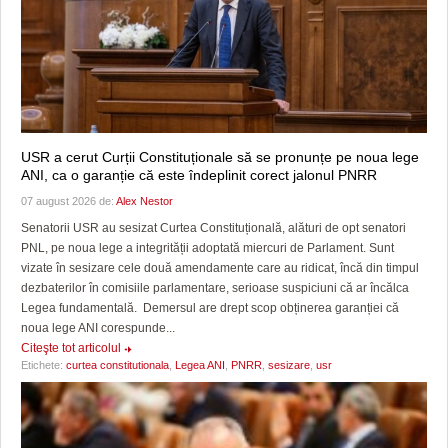
USR a cerut Curții Constituționale să se pronunțe pe noua lege
ANI, ca o garanție că este îndeplinit corect jalonul PNRR
07 august 2026 de:
Alex Nestor
Senatorii USR au sesizat Curtea Constituțională, alături de opt senatori
PNL, pe noua lege a integrității adoptată miercuri de Parlament. Sunt
vizate în sesizare cele două amendamente care au ridicat, încă din timpul
dezbaterilor în comisiile parlamentare, serioase suspiciuni că ar încălca
Legea fundamentală. Demersul are drept scop obținerea garanției că
noua lege ANI corespunde...
Citeşte tot articolul
Etichete:
curtea constitutionala
,
Legea ANI
,
PNRR
,
sesizare
,
usr