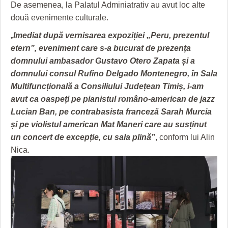
HARTA TIMIŞOAREI
De asemenea, la Palatul Adminiatrativ au avut loc alte
două evenimente culturale.
LICEE, ŞCOLI ŞI GRĂDINIŢE DIN TIMIŞ
„
Imediat după vernisarea expoziției „Peru, prezentul
PRIMĂRIILE DIN TIMIŞ
etern”, eveniment care s-a bucurat de prezența
domnului ambasador Gustavo Otero Zapata și a
SFATUL MEDICULUI
domnului consul Rufino Delgado Montenegro, în Sala
Multifuncțională a Consiliului Județean Timiș, i-am
SFATURI JURIDICE
avut ca oaspeți pe pianistul româno-american de jazz
Lucian Ban, pe contrabasista franceză Sarah Murcia
și pe violistul american Mat Maneri care au susținut
un concert de excepție, cu sala plină”
, conform lui Alin
Nica.