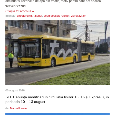
diminuat și rezervele de apă din freatic, motiv pentru care pot apărea
frecvent cazuri...
Citeşte tot articolul
Etichete:
directorul ABA Banat
,
scad debitele raurilor
,
viorel avram
06 august 2026
STPT anunță modificări în circulația liniilor 15, 16 și Expres 3, în
perioada 10 – 13 august
de:
Marcel Hoster