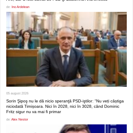
de:
Ino Ardelean
05 august 2026
Sorin Şipoş nu le dă nicio speranţă PSD-iştilor: “Nu veți câștiga
niciodată Timișoara. Nici în 2028, nici în 3028, când Dominic
Fritz sigur nu va mai fi primar
de:
Alex Nestor