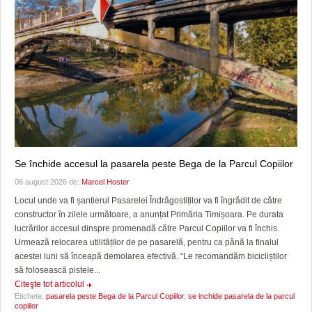
Se închide accesul la pasarela peste Bega de la Parcul Copiilor
06 august 2026 de:
Marcel Hoster
Locul unde va fi șantierul Pasarelei Îndrăgostiților va fi îngrădit de către
constructor în zilele următoare, a anunțat Primăria Timișoara. Pe durata
lucrărilor accesul dinspre promenadă către Parcul Copiilor va fi închis.
Urmează relocarea utilităților de pe pasarelă, pentru ca până la finalul
acestei luni să înceapă demolarea efectivă. “Le recomandăm bicicliștilor
să folosească pistele...
Citeşte tot articolul
Etichete:
pasarela peste Bega de la Parcul Copiilor
,
se inchide pasarela de la parcul
copiilor