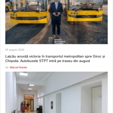
05 august 2026
Lațcău anunță victoria în transportul metropolitan spre Giroc și
Chișoda. Autobuzele STPT intră pe traseu din august
de:
Marcel Hoster