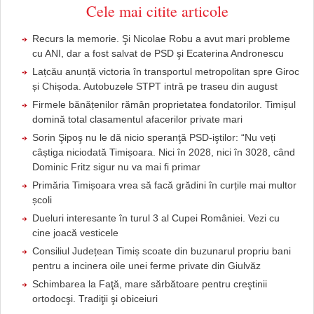
Cele mai citite articole
Recurs la memorie. Şi Nicolae Robu a avut mari probleme
cu ANI, dar a fost salvat de PSD şi Ecaterina Andronescu
Lațcău anunță victoria în transportul metropolitan spre Giroc
și Chișoda. Autobuzele STPT intră pe traseu din august
Firmele bănățenilor rămân proprietatea fondatorilor. Timișul
domină total clasamentul afacerilor private mari
Sorin Şipoş nu le dă nicio speranţă PSD-iştilor: “Nu veți
câștiga niciodată Timișoara. Nici în 2028, nici în 3028, când
Dominic Fritz sigur nu va mai fi primar
Primăria Timișoara vrea să facă grădini în curțile mai multor
școli
Dueluri interesante în turul 3 al Cupei României. Vezi cu
cine joacă vesticele
Consiliul Județean Timiș scoate din buzunarul propriu bani
pentru a incinera oile unei ferme private din Giulvăz
Schimbarea la Faţă, mare sărbătoare pentru creştinii
ortodocşi. Tradiţii şi obiceiuri