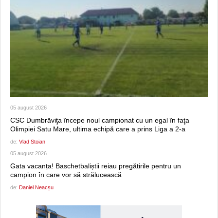
05 august 2026
CSC Dumbrăviţa începe noul campionat cu un egal în faţa
Olimpiei Satu Mare, ultima echipă care a prins Liga a 2-a
de:
Vlad Stoian
05 august 2026
Gata vacanța! Baschetbaliștii reiau pregătirile pentru un
campion în care vor să strălucească
de:
Daniel Neacșu