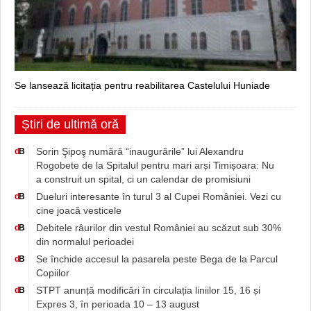
Se lansează licitația pentru reabilitarea Castelului Huniade
Știri de ultimă oră
Sorin Şipoş numără “inaugurările” lui Alexandru
d
B
Rogobete de la Spitalul pentru mari arși Timișoara: Nu
a construit un spital, ci un calendar de promisiuni
Dueluri interesante în turul 3 al Cupei României. Vezi cu
d
B
cine joacă vesticele
Debitele râurilor din vestul României au scăzut sub 30%
d
B
din normalul perioadei
Se închide accesul la pasarela peste Bega de la Parcul
d
B
Copiilor
STPT anunță modificări în circulația liniilor 15, 16 și
d
B
Expres 3, în perioada 10 – 13 august