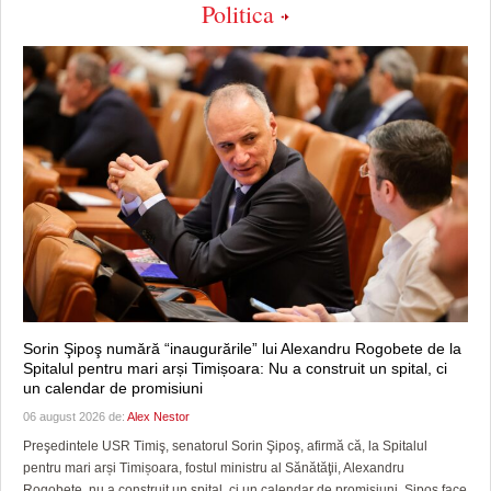
Politica
Sorin Şipoş numără “inaugurările” lui Alexandru Rogobete de la
Spitalul pentru mari arși Timișoara: Nu a construit un spital, ci
un calendar de promisiuni
06 august 2026 de:
Alex Nestor
Preşedintele USR Timiş, senatorul Sorin Şipoş, afirmă că, la Spitalul
pentru mari arși Timișoara, fostul ministru al Sănătăţii, Alexandru
Rogobete, nu a construit un spital, ci un calendar de promisiuni. Şipoş face