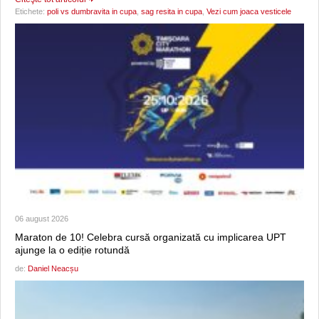
Etichete:
poli vs dumbravita in cupa
,
sag resita in cupa
,
Vezi cum joaca vesticele
06 august 2026
Maraton de 10! Celebra cursă organizată cu implicarea UPT
ajunge la o ediție rotundă
de:
Daniel Neacșu