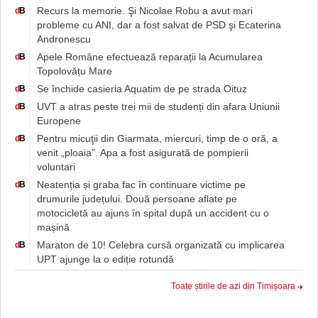
Recurs la memorie. Şi Nicolae Robu a avut mari
d
B
probleme cu ANI, dar a fost salvat de PSD şi Ecaterina
Andronescu
Apele Române efectuează reparații la Acumularea
d
B
Topolovățu Mare
Se închide casieria Aquatim de pe strada Oituz
d
B
UVT a atras peste trei mii de studenți din afara Uniunii
d
B
Europene
Pentru micuţii din Giarmata, miercuri, timp de o oră, a
d
B
venit „ploaia”. Apa a fost asigurată de pompierii
voluntari
Neatenția și graba fac în continuare victime pe
d
B
drumurile județului. Două persoane aflate pe
motocicletă au ajuns în spital după un accident cu o
mașină
Maraton de 10! Celebra cursă organizată cu implicarea
d
B
UPT ajunge la o ediție rotundă
Toate știrile de azi din Timișoara