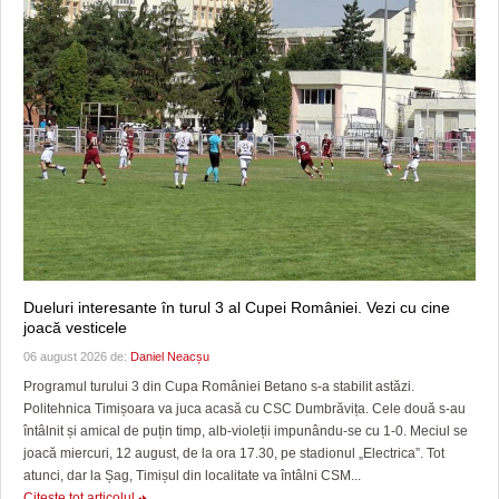
Dueluri interesante în turul 3 al Cupei României. Vezi cu cine
joacă vesticele
06 august 2026 de:
Daniel Neacșu
Programul turului 3 din Cupa României Betano s-a stabilit astăzi.
Politehnica Timișoara va juca acasă cu CSC Dumbrăvița. Cele două s-au
întâlnit și amical de puțin timp, alb-violeții impunându-se cu 1-0. Meciul se
joacă miercuri, 12 august, de la ora 17.30, pe stadionul „Electrica”. Tot
atunci, dar la Șag, Timișul din localitate va întâlni CSM...
Citeşte tot articolul