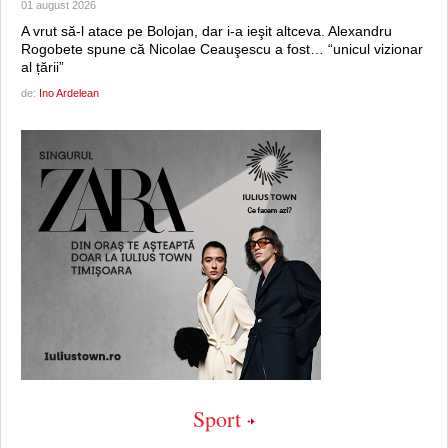
01 august 2026
A vrut să-l atace pe Bolojan, dar i-a ieşit altceva. Alexandru
Rogobete spune că Nicolae Ceauşescu a fost… “unicul vizionar
al țării”
de:
Ino Ardelean
Sport