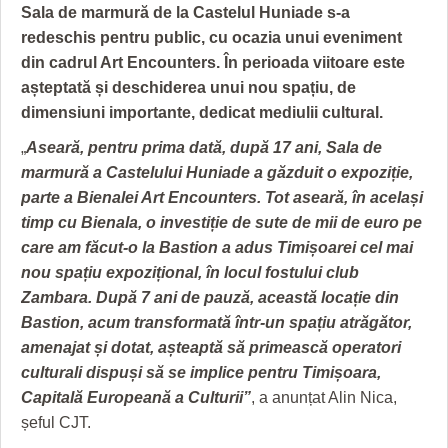
GRĂDINA TAICII DOMNULUI
CRONICĂ DE FILM
ACCIDENTE
Sala de marmură de la Castelul Huniade s-a
redeschis pentru public, cu ocazia unui eveniment
ZIARISTU’ DE TERASĂ
UNDE MERGEM
ANUNŢURI
din cadrul Art Encounters. În perioada viitoare este
CU OIŞTEA-N KIERKEGAARD
FILME DOCUMENTARE
INFO SI UTILE
așteptată și deschiderea unui nou spațiu, de
dimensiuni importante, dedicat mediulii cultural.
FINANŢĂRI DE LA A LA Z
CLIPURI VIDEO
CULTURA
„
Aseară, pentru prima dată, după 17 ani, Sala de
PE SURSE
JOCURI ONLINE
INVATAMANT
marmură a Castelului Huniade a găzduit o expoziție,
parte a Bienalei Art Encounters. Tot aseară, în același
JUSTITIE
timp cu Bienala, o investiție de sute de mii de euro pe
care am făcut-o la Bastion a adus Timișoarei cel mai
FILME DOCUMENTARE
nou spațiu expozițional, în locul fostului club
CLIPURI VIDEO
Zambara. După 7 ani de pauză, această locație din
Bastion, acum transformată într-un spațiu atrăgător,
JOCURI ONLINE
amenajat și dotat, așteaptă să primească operatori
culturali dispuși să se implice pentru Timișoara,
DIVERSE
Capitală Europeană a Culturii”
, a anunțat Alin Nica,
FARMACII DIN TIMIŞOARA
șeful CJT.