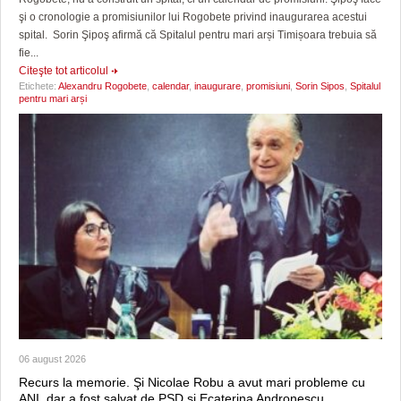
şi o cronologie a promisiunilor lui Rogobete privind inaugurarea acestui
spital. Sorin Şipoş afirmă că Spitalul pentru mari arși Timișoara trebuia să
fie...
Citeşte tot articolul
Etichete:
Alexandru Rogobete
,
calendar
,
inaugurare
,
promisiuni
,
Sorin Sipos
,
Spitalul
pentru mari arși
06 august 2026
Recurs la memorie. Şi Nicolae Robu a avut mari probleme cu
ANI, dar a fost salvat de PSD şi Ecaterina Andronescu