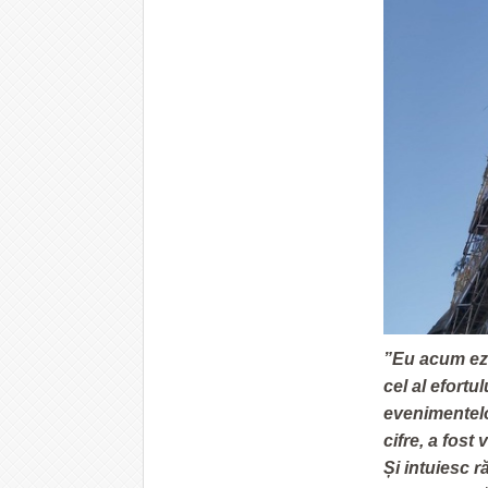
”Eu acum ezi
cel al efortu
evenimentelo
cifre, a fost
Și intuiesc 