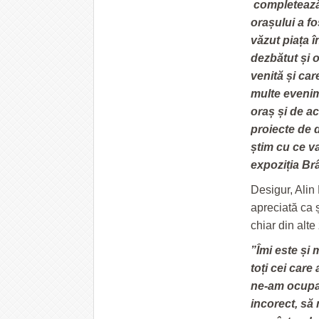
completează 
orașului a f
văzut piața î
dezbătut și 
venită și car
multe evenime
oraș și de a
proiecte de 
știm cu ce v
expoziția Br
Desigur, Alin 
apreciată ca ș
chiar din alte 
”Îmi este și m
toți cei care
ne-am ocupat
incorect, să