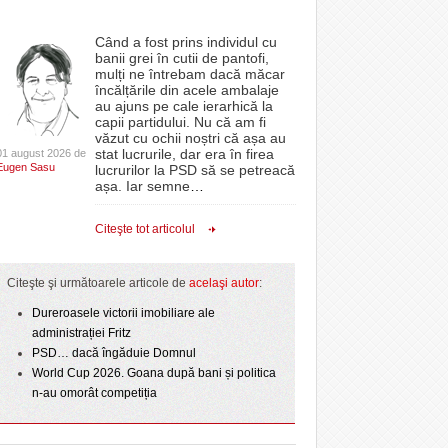
Când a fost prins individul cu
banii grei în cutii de pantofi,
mulți ne întrebam dacă măcar
încălțările din acele ambalaje
au ajuns pe cale ierarhică la
capii partidului. Nu că am fi
văzut cu ochii noștri că așa au
stat lucrurile, dar era în firea
01 august 2026 de
Eugen Sasu
lucrurilor la PSD să se petreacă
așa. Iar semne
…
Citeşte tot articolul
Citeşte şi următoarele articole de
acelaşi autor
:
Dureroasele victorii imobiliare ale
administrației Fritz
PSD… dacă îngăduie Domnul
World Cup 2026. Goana după bani și politica
n-au omorât competiția