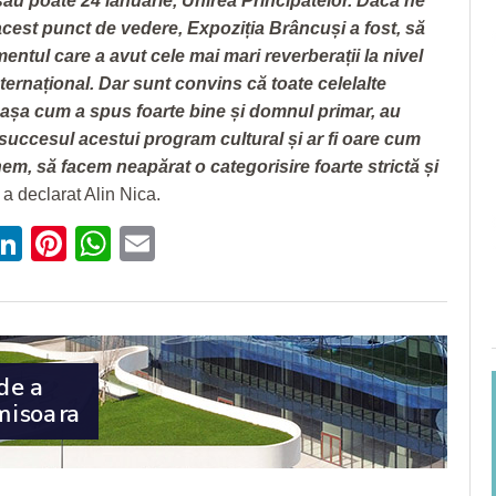
au poate 24 ianuarie, Unirea Principatelor. Dacă ne
cest punct de vedere, Expoziția Brâncuși a fost, să
ntul care a avut cele mai mari reverberații la nivel
nternațional. Dar sunt convins că toate celelalte
așa cum a spus foarte bine și domnul primar, au
 succesul acestui program cultural și ar fi oare cum
em, să facem neapărat o categorisire foarte strictă și
a declarat Alin Nica.
ebook
witter
LinkedIn
Pinterest
WhatsApp
Email