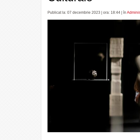
Publicat la: 07 decembrie 2023 | ora: 18:44 | în
Adminis