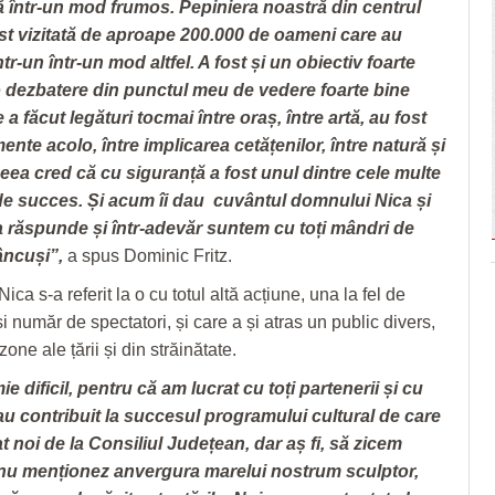
într-un mod frumos. Pepiniera noastră din centrul
ost vizitată de aproape 200.000 de oameni care au
ntr-un într-un mod altfel. A fost și un obiectiv foarte
o dezbatere din punctul meu de vedere foarte bine
e a făcut legături tocmai între oraș, între artă, au fost
nte acolo, între implicarea cetățenilor, între natură și
ceea cred că cu siguranță a fost unul dintre cele multe
de succes. Și acum îi dau cuvântul domnului Nica și
a răspunde și într-adevăr suntem cu toți mândri de
âncuși”,
a spus Dominic Fritz.
Nica s-a referit la o cu totul altă acțiune, una la fel de
i număr de spectatori, și care a și atras un public divers,
zone ale țării și din străinătate.
ie dificil, pentru că am lucrat cu toți partenerii și cu
 au contribuit la succesul programului cultural de care
 noi de la Consiliul Județean, dar aș fi, să zicem
 nu menționez anvergura marelui nostrum sculptor,