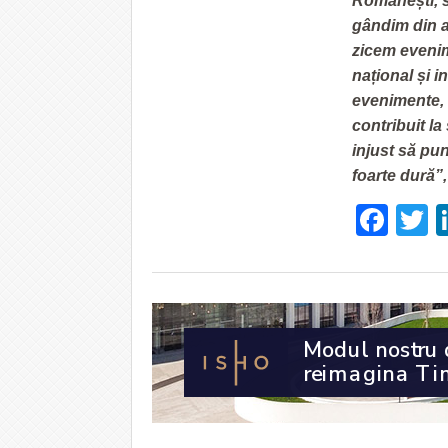
Românești, s
gândim din a
zicem evenime
național și i
evenimente, 
contribuit la
injust să pun
foarte dură”,
Fac
T