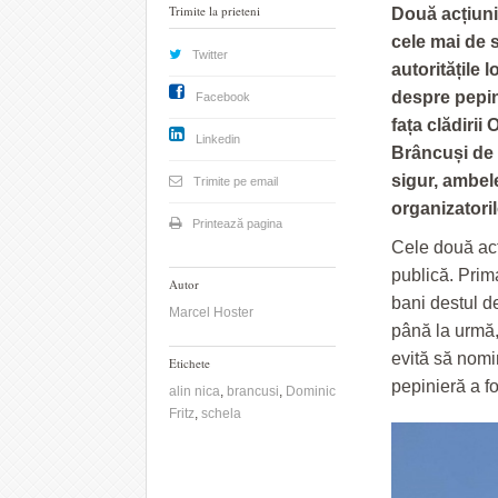
Trimite la prieteni
Două acțiuni,
cele mai de 
Twitter
autoritățile 
despre pepin
Facebook
fața clădirii
Linkedin
Brâncuși de 
sigur, ambel
Trimite pe email
organizatoril
Printează pagina
Cele două acți
publică. Prima
Autor
bani destul de
Marcel Hoster
până la urmă,
evită să nomi
Etichete
pepinieră a f
alin nica
,
brancusi
,
Dominic
Fritz
,
schela