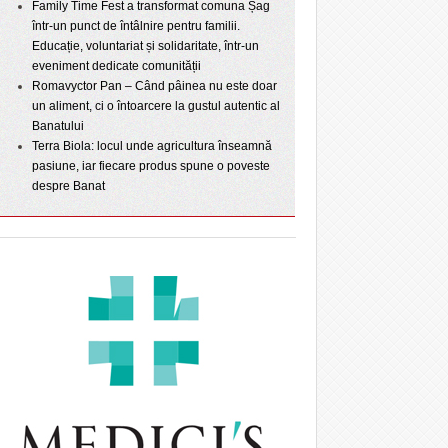
Family Time Fest a transformat comuna Șag
într-un punct de întâlnire pentru familii.
Educație, voluntariat și solidaritate, într-un
eveniment dedicate comunității
Romavyctor Pan – Când pâinea nu este doar
un aliment, ci o întoarcere la gustul autentic al
Banatului
Terra Biola: locul unde agricultura înseamnă
pasiune, iar fiecare produs spune o poveste
despre Banat