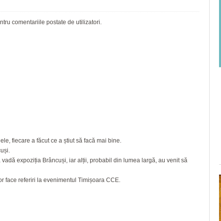
ru comentariile postate de utilizatori.
e, fiecare a făcut ce a știut să facă mai bine.
uși.
 vadă expoziția Brâncuși, iar alții, probabil din lumea largă, au venit să
vor face referiri la evenimentul Timișoara CCE.