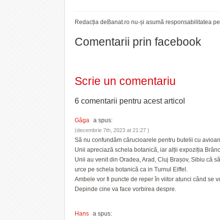
Redacția deBanat.ro nu-și asumă responsabilitatea pent
Comentarii prin facebook
Scrie un comentariu
6 comentarii pentru
acest articol
Gâga
a spus:
(decembrie 7th, 2023 at 21:27 )
Să nu confundăm cărucioarele pentru butelii cu avioanel
Unii apreciază schela botanică, iar alții expoziția Brânc
Unii au venit din Oradea, Arad, Cluj Brașov, Sibiu că să
urce pe schela botanică ca in Turnul Eiffel.
Ambele vor fi puncte de reper în viitor atunci când se 
Depinde cine va face vorbirea despre.
Hans
a spus: