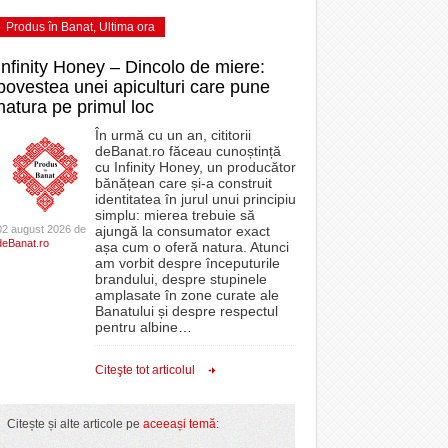
Produs în Banat
,
Ultima ora
Infinity Honey – Dincolo de miere:
povestea unei apiculturi care pune
natura pe primul loc
În urmă cu un an, cititorii
deBanat.ro făceau cunoștință
cu Infinity Honey, un producător
bănățean care și-a construit
identitatea în jurul unui principiu
simplu: mierea trebuie să
02 august 2026 de
ajungă la consumator exact
deBanat.ro
așa cum o oferă natura. Atunci
am vorbit despre începuturile
brandului, despre stupinele
amplasate în zone curate ale
Banatului și despre respectul
pentru albine
…
Citeşte tot articolul
Citește și alte articole pe
aceeași temă
: