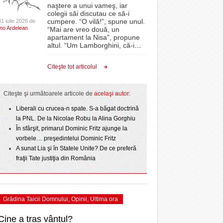
CLIPURI VIDEO
naştere a unui vameş, iar
Timişoara intră în a treia zi de sărbătoare.
CSC Dumbrăvița și-au
e la
proiectelor derulate de instituție din fonduri
colegii săi discutau ce să-i
- acum 1 zi
- 22
July
Programul de astăzi
- 11 December 2025
 sezonului regular
JOCURI ONLINE
europene/FOTO
cumpere. “O vilă!”, spune unul.
31 iulie 2026 de
Ino Ardelean
“Mai are vreo două, un
DIVERSE
apartament la Nisa”, propune
Un concert de zile mari a încheiat prima zi a
ANAF oferă persoanelor fizice posibilitatea să
altul. “Um Lamborghini, că-i
…
- 1 August 2026
. Poli pierde primul
Timișoara City Celebration/Foto
beneficieze de Declarația Unică 212
rzis
FARMACII DIN
- 25 November 2025
prim-divizionarei din
 PNL
precompletată
TIMIŞOARA
View all
Citeşte tot articolul
- 17 July 2026
pe
h SC
HARTA TIMIŞOAREI
Romanian Business Leaders lansează RBL
- 19 November
Banat, prima filială din vestul țării
LICEE, ŞCOLI ŞI
Citeşte şi următoarele articole de
acelaşi autor:
2025
l
GRĂDINIŢE DIN TIMIŞ
Liberali cu crucea-n spate. S-a băgat doctrină
View all
PRIMĂRIILE DIN TIMIŞ
 2026
la PNL. De la Nicolae Robu la Alina Gorghiu
În sfârşit, primarul Dominic Fritz ajunge la
SFATUL MEDICULUI
vorbele… preşedintelui Dominic Fritz
SFATURI JURIDICE
A sunat Lia şi în Statele Unite? De ce preferă
fraţii Tate justiţia din România
Grădina Taicii Domnului
,
Opinii
,
Ultima ora
Cine a tras vântul?