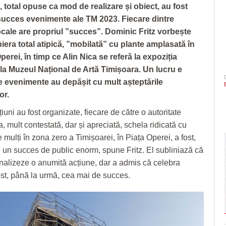
 total opuse ca mod de realizare și obiect, au fost
succes evenimente ale TM 2023. Fiecare dintre
locale are propriul ”succes”. Dominic Fritz vorbește
iera total atipică, ”mobilată” cu plante amplasată în
 Operei, în timp ce Alin Nica se referă la expoziția
la Muzeul Național de Artă Timișoara. Un lucru e
e evenimente au depășit cu mult așteptările
or.
uni au fost organizate, fiecare de către o autoritate
, mult contestată, dar și apreciată, schela ridicată cu
 mulți în zona zero a Timișoarei, în Piața Operei, a fost,
 un succes de public enorm, spune Fritz. El subliniază că
nalizeze o anumită acțiune, dar a admis că celebra
ost, până la urmă, cea mai de succes.