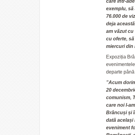
care într-ade
exemplu, să 
76.000 de viz
deja această 
am văzut cu t
cu oferte, să
miercuri din 
Expoziția Brâ
evenimentele
departe până î
”Acum dorim 
20 decembrie
comunism, T
care noi l-am
Brâncuși și î
dată același 
eveniment foa