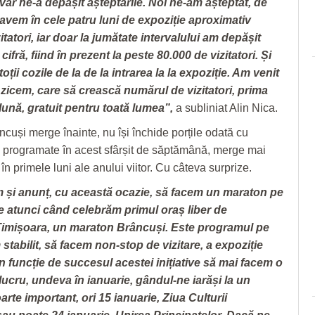
văr ne-a depășit așteptările. Noi ne-am așteptat, de
avem în cele patru luni de expoziție aproximativ
itatori, iar doar la jumătate intervalului am depășit
cifră, fiind în prezent la peste 80.000 de vizitatori. Și
oții cozile de la de la intrarea la la expoziție. Am venit
 zicem, care să crească numărul de vizitatori, prima
lună, gratuit pentru toată lumea”,
a subliniat Alin Nica.
ncuși merge înainte, nu își închide porțile odată cu
 programate în acest sfârșit de săptămână, merge mai
n primele luni ale anului viitor. Cu câteva surprize.
și anunț, cu această ocazie, să facem un maraton pe
 atunci când celebrăm primul oraș liber de
imișoara, un maraton Brâncuși. Este programul pe
 stabilit, să facem non-stop de vizitare, a expoziție
n funcție de succesul acestei inițiative să mai facem o
lucru, undeva în ianuarie, gândul-ne iarăși la un
rte important, ori 15 ianuarie, Ziua Culturii