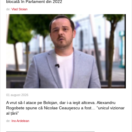
blocată în Parlament din 2022
de:
Vlad Stoian
01 august 2026
A vrut să-l atace pe Bolojan, dar i-a ieşit altceva. Alexandru
Rogobete spune că Nicolae Ceauşescu a fost… “unicul vizionar
al țării”
de:
Ino Ardelean