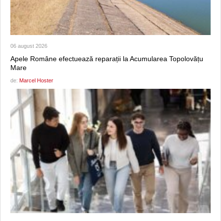
06 august 2026
Apele Române efectuează reparații la Acumularea Topolovățu
Mare
de:
Marcel Hoster