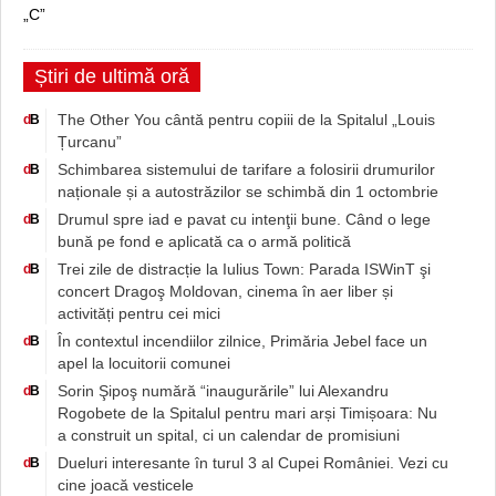
„C”
Știri de ultimă oră
The Other You cântă pentru copiii de la Spitalul „Louis
d
B
Țurcanu”
Schimbarea sistemului de tarifare a folosirii drumurilor
d
B
naționale și a autostrăzilor se schimbă din 1 octombrie
Drumul spre iad e pavat cu intenţii bune. Când o lege
d
B
bună pe fond e aplicată ca o armă politică
Trei zile de distracție la Iulius Town: Parada ISWinT şi
d
B
concert Dragoş Moldovan, cinema în aer liber și
activități pentru cei mici
În contextul incendiilor zilnice, Primăria Jebel face un
d
B
apel la locuitorii comunei
Sorin Şipoş numără “inaugurările” lui Alexandru
d
B
Rogobete de la Spitalul pentru mari arși Timișoara: Nu
a construit un spital, ci un calendar de promisiuni
Dueluri interesante în turul 3 al Cupei României. Vezi cu
d
B
cine joacă vesticele