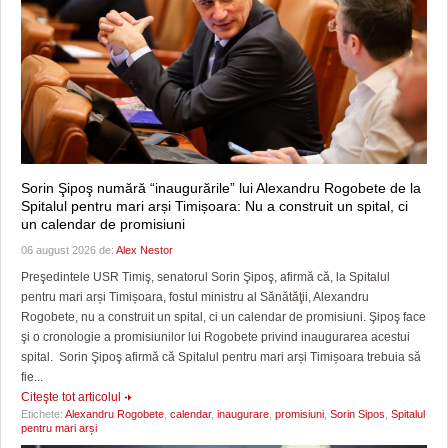
Sorin Şipoş numără “inaugurările” lui Alexandru Rogobete de la
Spitalul pentru mari arși Timișoara: Nu a construit un spital, ci
un calendar de promisiuni
06 august 2026 de:
Alex Nestor
Preşedintele USR Timiş, senatorul Sorin Şipoş, afirmă că, la Spitalul
pentru mari arși Timișoara, fostul ministru al Sănătăţii, Alexandru
Rogobete, nu a construit un spital, ci un calendar de promisiuni. Şipoş face
şi o cronologie a promisiunilor lui Rogobete privind inaugurarea acestui
spital. Sorin Şipoş afirmă că Spitalul pentru mari arși Timișoara trebuia să
fie...
Citeşte tot articolul
Etichete:
Alexandru Rogobete
,
calendar
,
inaugurare
,
promisiuni
,
Sorin Sipos
,
Spitalul
pentru mari arși