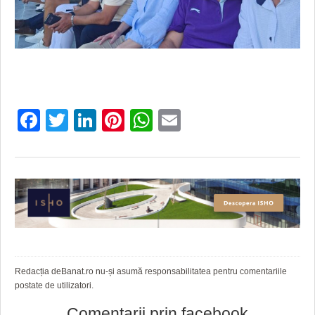
Facebook
Twitter
LinkedIn
Pinterest
WhatsApp
Email
Redacția deBanat.ro nu-și asumă responsabilitatea pentru comentariile
postate de utilizatori.
Comentarii prin facebook