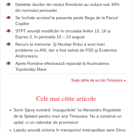
Debitele râurilor din vestul României au scăzut sub 30%
d
B
din normalul perioadei
Se închide accesul la pasarela peste Bega de la Parcul
d
B
Copiilor
STPT anunță modificări în circulația liniilor 15, 16 și
d
B
Expres 3, în perioada 10 – 13 august
Recurs la memorie. Şi Nicolae Robu a avut mari
d
B
probleme cu ANI, dar a fost salvat de PSD şi Ecaterina
Andronescu
Apele Române efectuează reparații la Acumularea
d
B
Topolovățu Mare
Toate știrile de azi din Timișoara
Cele mai citite articole
Sorin Şipoş numără “inaugurările” lui Alexandru Rogobete
de la Spitalul pentru mari arși Timișoara: Nu a construit un
spital, ci un calendar de promisiuni
Lațcău anunță victoria în transportul metropolitan spre Giroc