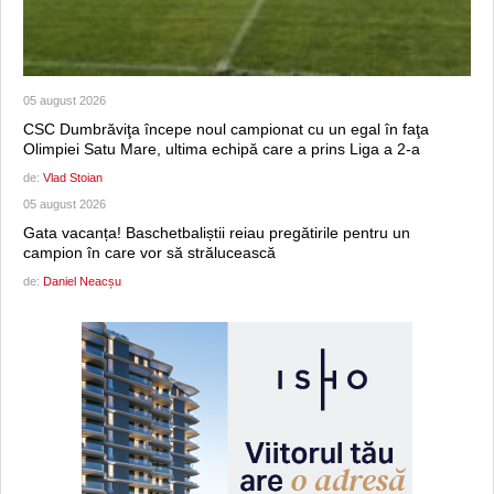
05 august 2026
CSC Dumbrăviţa începe noul campionat cu un egal în faţa
Olimpiei Satu Mare, ultima echipă care a prins Liga a 2-a
de:
Vlad Stoian
05 august 2026
Gata vacanța! Baschetbaliștii reiau pregătirile pentru un
campion în care vor să strălucească
de:
Daniel Neacșu