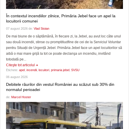
În contextul incendiilor zilnice, Primăria Jebel face un apel la
locuitorii comunei
07 august 2026 de:
Vlad Stoian
De mai biune de o săptămână, în fiecare zi, la Jebel, au avut loc câte unul
sau două incendii, stinse cu promptitiudfine de cei de la Serviciul Voluntar
pentru Situații de Urgență Jebel. Primăria Jebel face un apel locuitorilor să
aibă o mai mare grijă la tot ce poate declanşa un incendiu, invitând
totodată pe...
Citeşte tot articolul
Etichete:
apel
,
incendii
,
locuitori
,
primaria jebel
,
SVSU
06 august 2026
Debitele râurilor din vestul României au scăzut sub 30% din
normalul perioadei
de:
Marcel Hoster