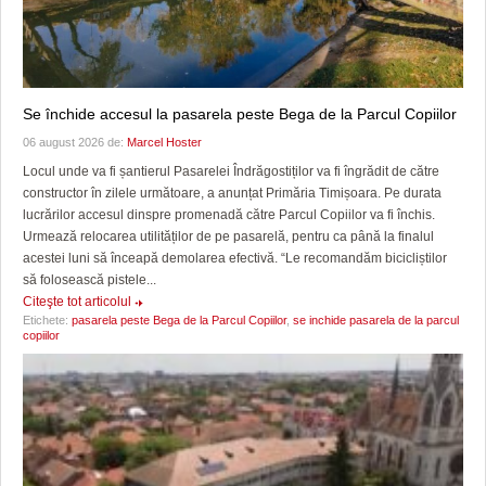
Se închide accesul la pasarela peste Bega de la Parcul Copiilor
06 august 2026 de:
Marcel Hoster
Locul unde va fi șantierul Pasarelei Îndrăgostiților va fi îngrădit de către
constructor în zilele următoare, a anunțat Primăria Timișoara. Pe durata
lucrărilor accesul dinspre promenadă către Parcul Copiilor va fi închis.
Urmează relocarea utilităților de pe pasarelă, pentru ca până la finalul
acestei luni să înceapă demolarea efectivă. “Le recomandăm bicicliștilor
să folosească pistele...
Citeşte tot articolul
Etichete:
pasarela peste Bega de la Parcul Copiilor
,
se inchide pasarela de la parcul
copiilor