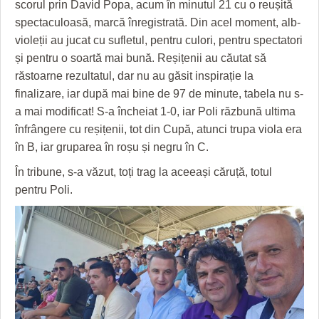
scorul prin David Popa, acum în minutul 21 cu o reușită
HARTA TIMIŞOAREI
spectaculoasă, marcă înregistrată. Din acel moment, alb-
LICEE, ŞCOLI ŞI GRĂDINIŢE DIN TIMIŞ
violeții au jucat cu sufletul, pentru culori, pentru spectatori
și pentru o soartă mai bună. Reșițenii au căutat să
PRIMĂRIILE DIN TIMIŞ
răstoarne rezultatul, dar nu au găsit inspirație la
SFATUL MEDICULUI
finalizare, iar după mai bine de 97 de minute, tabela nu s-
a mai modificat! S-a încheiat 1-0, iar Poli răzbună ultima
SFATURI JURIDICE
înfrângere cu reșițenii, tot din Cupă, atunci trupa viola era
în B, iar gruparea în roșu și negru în C.
În tribune, s-a văzut, toți trag la aceeași căruță, totul
pentru Poli.