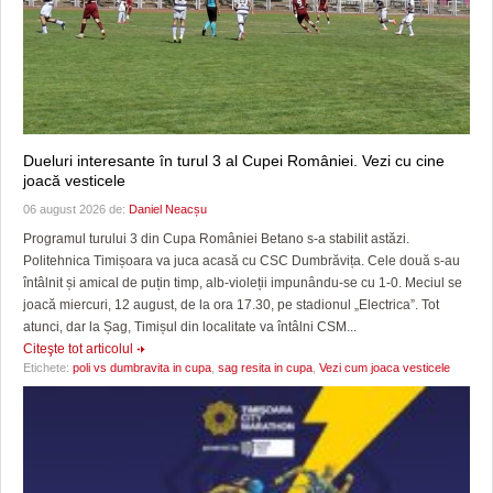
Dueluri interesante în turul 3 al Cupei României. Vezi cu cine
joacă vesticele
06 august 2026 de:
Daniel Neacșu
Programul turului 3 din Cupa României Betano s-a stabilit astăzi.
Politehnica Timișoara va juca acasă cu CSC Dumbrăvița. Cele două s-au
întâlnit și amical de puțin timp, alb-violeții impunându-se cu 1-0. Meciul se
joacă miercuri, 12 august, de la ora 17.30, pe stadionul „Electrica”. Tot
atunci, dar la Șag, Timișul din localitate va întâlni CSM...
Citeşte tot articolul
Etichete:
poli vs dumbravita in cupa
,
sag resita in cupa
,
Vezi cum joaca vesticele