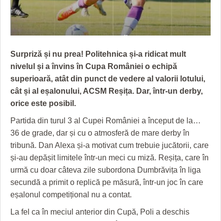
GRĂDINA TAICII DOMNULUI
CRONICĂ DE FILM
ACCIDENTE
ZIARISTU’ DE TERASĂ
UNDE MERGEM
ANUNŢURI
CU OIŞTEA-N KIERKEGAARD
FILME DOCUMENTARE
INFO SI UTILE
Surpriză și nu prea! Politehnica și-a ridicat mult
FINANŢĂRI DE LA A LA Z
CLIPURI VIDEO
CULTURA
nivelul și a învins în Cupa României o echipă
superioară, atât din punct de vedere al valorii lotului,
PE SURSE
JOCURI ONLINE
INVATAMANT
cât și al eșalonului, ACSM Reșița. Dar, într-un derby,
orice este posibil.
JUSTITIE
Partida din turul 3 al Cupei României a început de la…
FILME DOCUMENTARE
36 de grade, dar și cu o atmosferă de mare derby în
CLIPURI VIDEO
tribună. Dan Alexa și-a motivat cum trebuie jucătorii, care
și-au depășit limitele într-un meci cu miză. Reșița, care în
JOCURI ONLINE
urmă cu doar câteva zile subordona Dumbrăvița în liga
secundă a primit o replică pe măsură, într-un joc în care
DIVERSE
eșalonul competițional nu a contat.
FARMACII DIN TIMIŞOARA
La fel ca în meciul anterior din Cupă, Poli a deschis