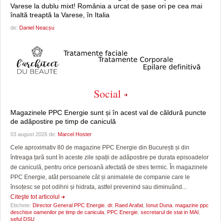
Varese la dublu mixt! România a urcat de șase ori pe cea mai
înaltă treaptă la Varese, în Italia
de:
Daniel Neacșu
Social
Magazinele PPC Energie sunt și în acest val de căldură puncte
de adăpostire pe timp de caniculă
03 august 2026 de:
Marcel Hoster
Cele aproximativ 80 de magazine PPC Energie din București și din
întreaga țară sunt în aceste zile spații de adăpostire pe durata episoadelor
de caniculă, pentru orice persoană afectată de stres termic. În magazinele
PPC Energie, atât persoanele cât și animalele de companie care le
însoțesc se pot odihni și hidrata, astfel prevenind sau diminuând...
Citeşte tot articolul
Etichete:
Director General PPC Energie
,
dr. Raed Arafat
,
Ionut Duna
,
magazine ppc
deschise oamenilor pe timp de canicula
,
PPC Energie
,
secretarul de stat in MAI
,
seful DSU