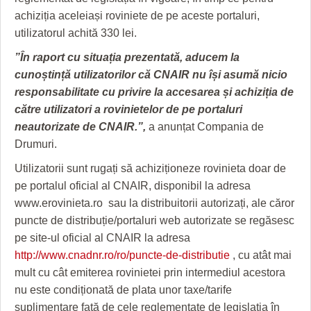
HARTA TIMIŞOAREI
achiziția aceleiași roviniete de pe aceste portaluri,
utilizatorul achită 330 lei.
LICEE, ŞCOLI ŞI GRĂDINIŢE DIN TIMIŞ
”În raport cu situația prezentată, aducem la
PRIMĂRIILE DIN TIMIŞ
cunoștință utilizatorilor că CNAIR nu își asumă nicio
SFATUL MEDICULUI
responsabilitate cu privire la accesarea și achiziția de
către utilizatori a rovinietelor de pe portaluri
SFATURI JURIDICE
neautorizate de CNAIR.”,
a anunțat Compania de
Drumuri.
Utilizatorii sunt rugați să achiziționeze rovinieta doar de
pe portalul oficial al CNAIR, disponibil la adresa
www.erovinieta.ro sau la distribuitorii autorizați, ale căror
puncte de distribuție/portaluri web autorizate se regăsesc
pe site-ul oficial al CNAIR la adresa
http://www.cnadnr.ro/ro/puncte-de-distributie
, cu atât mai
mult cu cât emiterea rovinietei prin intermediul acestora
nu este condiționată de plata unor taxe/tarife
suplimentare față de cele reglementate de legislația în