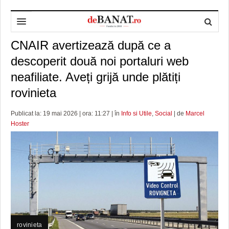
CNAIR avertizează după ce a
HOME
descoperit două noi portaluri web
ADMINISTRAȚIE
DESPRE NOI
neafiliate. Aveți grijă unde plătiți
POLITICĂ
REDACȚIA DEBANAT
PRIMĂRIA TIMIŞOARA
rovinieta
SPORT
POLITICA DE COOKIES
CONSILIUL JUDEŢEAN TIMIŞ
POLITICA
Publicat la: 19 mai 2026 | ora: 11:27 | în
Info si Utile
,
Social
| de
Marcel
Hoster
OPINII
POLITICA DE CONFIDENȚIALITATE
PREFECTURA TIMIŞ
POLI TIMISOARA
TIMP LIBER ȘI CULTURĂ
FOTBAL JUDETEAN
DOSARELE DEBANAT
ECONOMIC
ALTE SPORTURI
ETICA LUCIDITĂȚII ASISTATE
TIMP LIBER
SĂNĂTATE
JURNAL DE CAMPANIE
ULTRAMARIN VA RECOMANDA
AFACERI
MAI MULTE
ZÂMBETE AMARE
CULTURA
rovinieta