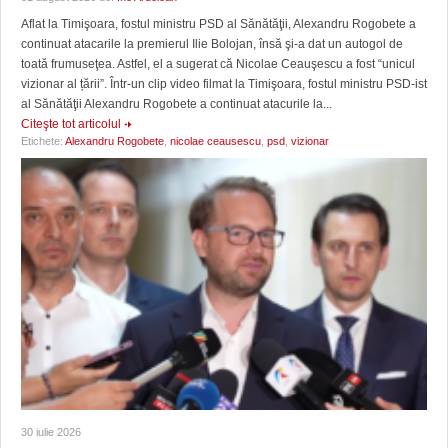
Aflat la Timişoara, fostul ministru PSD al Sănătăţii, Alexandru Rogobete a
continuat atacarile la premierul Ilie Bolojan, însă şi-a dat un autogol de
toată frumuseţea. Astfel, el a sugerat că Nicolae Ceauşescu a fost “unicul
vizionar al țării”. Într-un clip video filmat la Timişoara, fostul ministru PSD-ist
al Sănătăţii Alexandru Rogobete a continuat atacurile la...
Citeşte tot articolul
Etichete:
Alexandru Rogobete
,
nicolae ceausescu
,
psd
,
vizionar
30 iulie 2026