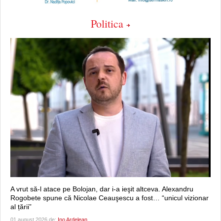
Politica
A vrut să-l atace pe Bolojan, dar i-a ieşit altceva. Alexandru
Rogobete spune că Nicolae Ceauşescu a fost… “unicul vizionar
al țării”
01 august 2026 de:
Ino Ardelean