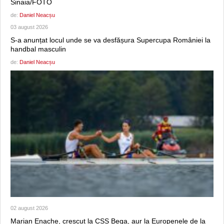
Sinaia/FOTO
de:
Daniel Neacșu
03 august 2026
S-a anunțat locul unde se va desfășura Supercupa României la
handbal masculin
de:
Daniel Neacșu
02 august 2026
Marian Enache, crescut la CSS Bega, aur la Europenele de la