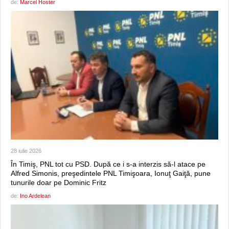
de:
Marcel Hoster
28 iulie 2026
În Timiş, PNL tot cu PSD. După ce i s-a interzis să-l atace pe
Alfred Simonis, preşedintele PNL Timişoara, Ionuţ Gaiţă, pune
tunurile doar pe Dominic Fritz
de:
Ino Ardelean