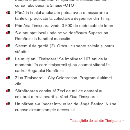
cursă fabuloasă la Sinaia/FOTO
Până la finalul anului am putea avea o micșorare a
d
B
tarifelor practicate la colectarea deșeurilor din Timiș
Primăria Timișoara vinde 3.500 de metri cubi de lemn
d
B
S-a anunțat locul unde se va desfășura Supercupa
d
B
României la handbal masculin
Sistemul de gardă (2). Orașul cu șapte spitale și patru
d
B
stăpâni
La mulţi ani, Timişoara! Se împlinesc 107 ani de la
d
B
momentul în care timişorenii şi-au asumat viitorul în
cadrul Regatului României
Ziua Timișoarei – City Celebration. Programul ultimei
d
B
zile
Sărbătoarea continuă! Zeci de mii de oameni au
d
B
celebrat a treia seară la rând Ziua Timișoarei
Un bărbat s-a înecat într-un lac de lângă Banloc. Nu se
d
B
cunosc circumstanţele decesului
Toate știrile de azi din Timișoara