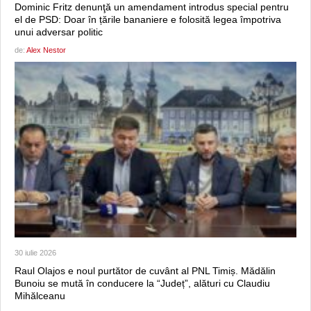
Dominic Fritz denunţă un amendament introdus special pentru
el de PSD: Doar în țările bananiere e folosită legea împotriva
unui adversar politic
de:
Alex Nestor
30 iulie 2026
Raul Olajos e noul purtător de cuvânt al PNL Timiș. Mădălin
Bunoiu se mută în conducere la “Județ”, alături cu Claudiu
Mihălceanu