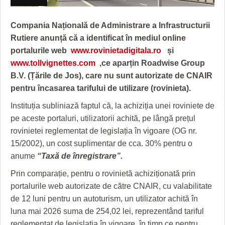
GRĂDINA TAICII DOMNULUI
CRONICĂ DE FILM
ACCIDENTE
ZIARISTU’ DE TERASĂ
UNDE MERGEM
ANUNŢURI
Compania Națională de Administrare a Infrastructurii
Rutiere anunță că a identificat în mediul online
CU OIŞTEA-N KIERKEGAARD
FILME DOCUMENTARE
INFO SI UTILE
portalurile web
www.rovinietadigitala.ro
și
www.tollvignettes.com
,ce aparțin Roadwise Group
FINANŢĂRI DE LA A LA Z
CLIPURI VIDEO
CULTURA
B.V. (Țările de Jos), care nu sunt autorizate de CNAIR
PE SURSE
JOCURI ONLINE
INVATAMANT
pentru încasarea tarifului de utilizare (rovinieta).
JUSTITIE
Instituția subliniază faptul că, la achiziția unei roviniete de
pe aceste portaluri, utilizatorii achită, pe lângă prețul
FILME DOCUMENTARE
rovinietei reglementat de legislația în vigoare (OG nr.
15/2002), un cost suplimentar de cca. 30% pentru o
CLIPURI VIDEO
anume
“Taxă de înregistrare”.
JOCURI ONLINE
Prin comparație, pentru o rovinietă achiziționată prin
portalurile web autorizate de către CNAIR, cu valabilitate
DIVERSE
de 12 luni pentru un autoturism, un utilizator achită în
FARMACII DIN TIMIŞOARA
luna mai 2026 suma de 254,02 lei, reprezentând tariful
reglementat de legislația în vigoare, în timp ce pentru