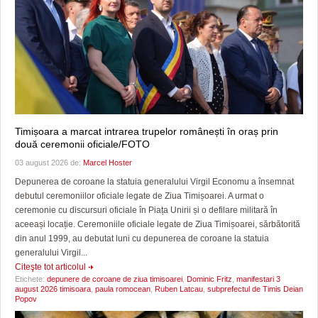
Timișoara a marcat intrarea trupelor românești în oraș prin
două ceremonii oficiale/FOTO
03 august 2026 de:
Marcel Hoster
Depunerea de coroane la statuia generalului Virgil Economu a însemnat
debutul ceremoniilor oficiale legate de Ziua Timișoarei. A urmat o
ceremonie cu discursuri oficiale în Piața Unirii și o defilare militară în
aceeași locație. Ceremoniile oficiale legate de Ziua Timișoarei, sărbătorită
din anul 1999, au debutat luni cu depunerea de coroane la statuia
generalului Virgil...
Citeşte tot articolul
Etichete:
depunere de coroane de ziua timisoarei
,
Dominic Fritz
,
manifestari 3
august 2026 timisoara
,
paula romocean
,
Ruben Latcau
,
subprefectul de Timis Deian
Popov