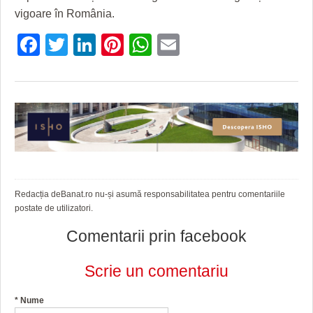
vigoare în România.
Facebook
Twitter
LinkedIn
Pinterest
WhatsApp
Email
Redacția deBanat.ro nu-și asumă responsabilitatea pentru comentariile
postate de utilizatori.
Comentarii prin facebook
Scrie un comentariu
*
Nume