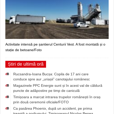
Activitate intensă pe șantierul Centurii Vest. A fost montată și o
stație de betoane/Foto
Știri de ultimă oră
Rucsandra-Ioana Bucșa: Copila de 17 ani care
d
B
conduce spre aur „uriașii” canotajului românesc
Magazinele PPC Energie sunt și în acest val de căldură
d
B
puncte de adăpostire pe timp de caniculă
Timișoara a marcat intrarea trupelor românești în oraș
d
B
prin două ceremonii oficiale/FOTO
Ca pasărea Phoenix, după un accident, pe prima
d
B
treaptă a podiumului. Timișoreanul Nicolas Benea,