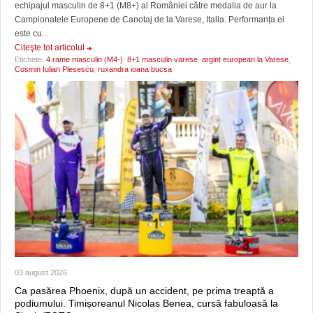
echipajul masculin de 8+1 (M8+) al României către medalia de aur la
Campionatele Europene de Canotaj de la Varese, Italia. Performanța ei
este cu...
Citeşte tot articolul
Etichete:
4 rame masculin (M4-)
,
8+1 masculin varese
,
argint european la Varese
,
Cosmin Iulian Plesescu
,
ruxandra ioana bucsa
03 august 2026
Ca pasărea Phoenix, după un accident, pe prima treaptă a
podiumului. Timișoreanul Nicolas Benea, cursă fabuloasă la