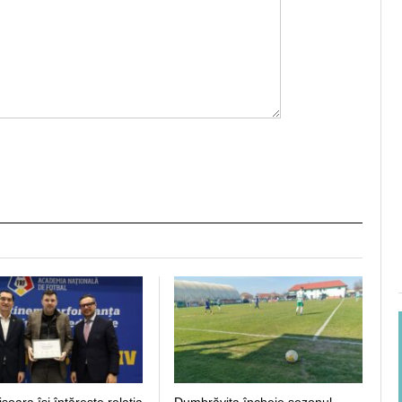
işoara îşi întăreşte relaţia
Dumbrăvița încheie sezonul