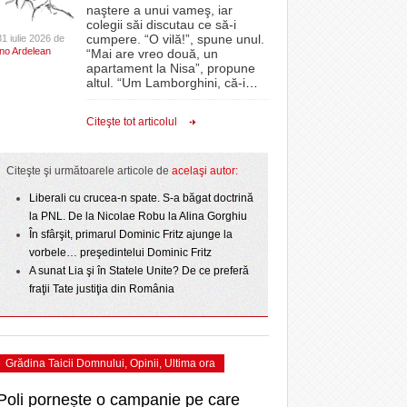
CLIPURI VIDEO
naştere a unui vameş, iar
- acum 2 zile
- 1
Sărbătoarea continuă! Zeci de mii de oameni
proiectelor derulate de instituție din fonduri
omovare
colegii săi discutau ce să-i
- 11 December 2025
au celebrat a treia seară la rând Ziua Timișoarei
JOCURI ONLINE
europene/FOTO
cumpere. “O vilă!”, spune unul.
31 iulie 2026 de
amentul cu o victorie
Ino Ardelean
- 2 August 2026
“Mai are vreo două, un
DIVERSE
apartament la Nisa”, propune
- 25 July 2026
ANAF oferă persoanelor fizice posibilitatea să
dicat
odus
altul. “Um Lamborghini, că-i
…
Iniţiativă inedită pentru Zilele Orașului
beneficieze de Declarația Unică 212
FARMACII DIN
învins o echipă de
- 25 November 2025
Sânnicolau: ziua de vineri va fi dedicată special
precompletată
TIMIŞOARA
Citeşte tot articolul
uly 2026
- 2 August 2026
talentelor locale
HARTA TIMIŞOAREI
Romanian Business Leaders lansează RBL
View all
- 19 November
Banat, prima filială din vestul țării
NL
LICEE, ŞCOLI ŞI
Citeşte şi următoarele articole de
acelaşi autor:
2025
e la
GRĂDINIŢE DIN TIMIŞ
July
Liberali cu crucea-n spate. S-a băgat doctrină
View all
PRIMĂRIILE DIN TIMIŞ
la PNL. De la Nicolae Robu la Alina Gorghiu
În sfârşit, primarul Dominic Fritz ajunge la
SFATUL MEDICULUI
vorbele… preşedintelui Dominic Fritz
SFATURI JURIDICE
A sunat Lia şi în Statele Unite? De ce preferă
fraţii Tate justiţia din România
Grădina Taicii Domnului
,
Opinii
,
Ultima ora
Poli pornește o campanie pe care