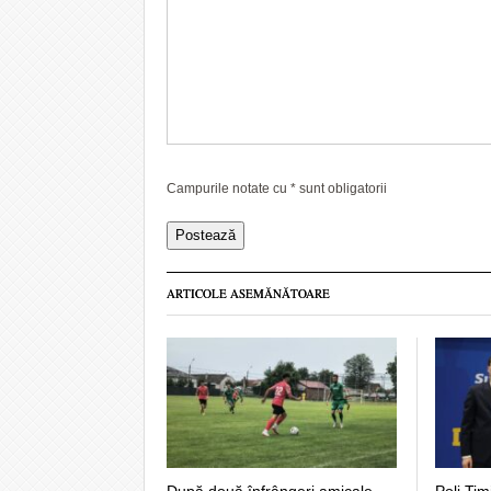
Campurile notate cu
*
sunt obligatorii
ARTICOLE ASEMĂNĂTOARE
După două înfrângeri amicale,
Poli Tim