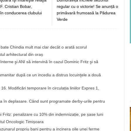
. Cristian Bobar,
regular cu o victorie! Se anunță o
 în conducerea clubului
primăvară frumoasă la Pădurea
Verde
bate Chindia mult mai clar decât o arată scorul
tul arhitectural din oraș
Interne şi ANI să intervină în cazul Dominic Fritz şi să
umanitar după ce un incediu a distrus locuinţele a două
i 16. Modificări temporare în circulația liniilor Expres 1,
ga în deplasare. Când sunt programate derby-urile pentru
i Fritz: penalizare cu 10% din indemnizație, pe șase luni
utul Oncologic Timișoara
uzunarul propriu bani pentru a incinera oile unei ferme