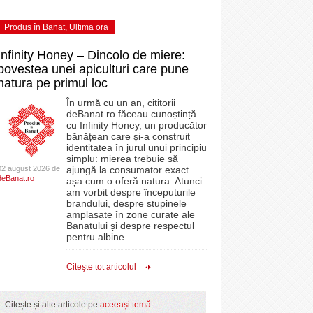
Produs în Banat
,
Ultima ora
Infinity Honey – Dincolo de miere:
povestea unei apiculturi care pune
natura pe primul loc
În urmă cu un an, cititorii
deBanat.ro făceau cunoștință
cu Infinity Honey, un producător
bănățean care și-a construit
identitatea în jurul unui principiu
simplu: mierea trebuie să
02 august 2026 de
ajungă la consumator exact
deBanat.ro
așa cum o oferă natura. Atunci
am vorbit despre începuturile
brandului, despre stupinele
amplasate în zone curate ale
Banatului și despre respectul
pentru albine
…
Citeşte tot articolul
Citește și alte articole pe
aceeași temă
: