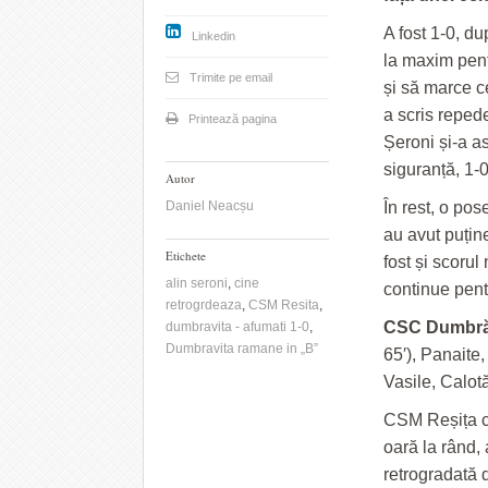
A fost 1-0, d
Linkedin
la maxim pentr
Trimite pe email
și să marce ce
a scris reped
Printează pagina
Șeroni și-a a
siguranță, 1-0
Autor
Daniel Neacșu
În rest, o pos
au avut puține
Etichete
fost și scoru
alin seroni
,
cine
continue pentr
retrogrdeaza
,
CSM Resita
,
CSC Dumbră
dumbravita - afumati 1-0
,
Dumbravita ramane in „B”
65′), Panaite
Vasile, Calotă
CSM Reșița co
oară la rând,
retrogradată 