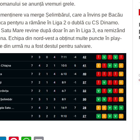
Domanului se anunță vremuri grele.
 menținere va merge Șelimbărul, care a învins pe Bacău
juca pentyru a rămâne în Liga 2 o dublă cu CS Dinamo.
Satu Mare revine după doar în an în Liga 3, ea remizând
jna. Echipa din nord-vest a obținut multe puncte în play-
le din urmă nu a fost destul pentru salvare.