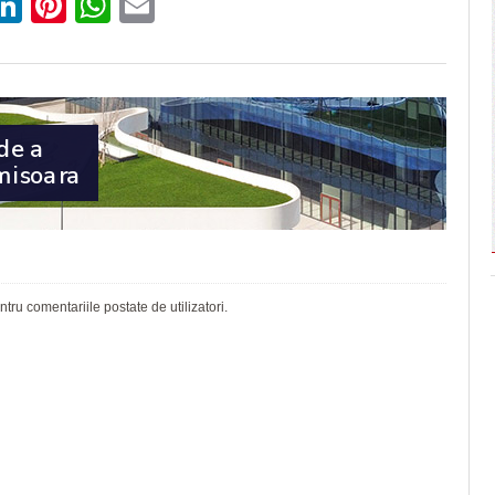
ebook
witter
LinkedIn
Pinterest
WhatsApp
Email
ru comentariile postate de utilizatori.