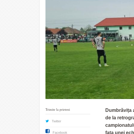
Trimite la prieteni
Dumbrăvița a
de la retrog
Twitter
campionatului
fața unei ech
Facebook