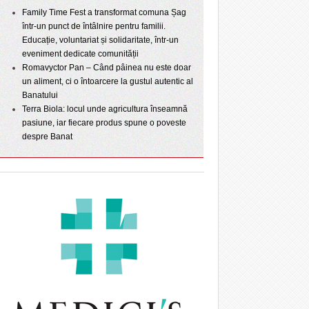
Family Time Fest a transformat comuna Șag
într-un punct de întâlnire pentru familii.
Educație, voluntariat și solidaritate, într-un
eveniment dedicate comunității
Romavyctor Pan – Când pâinea nu este doar
un aliment, ci o întoarcere la gustul autentic al
Banatului
Terra Biola: locul unde agricultura înseamnă
pasiune, iar fiecare produs spune o poveste
despre Banat