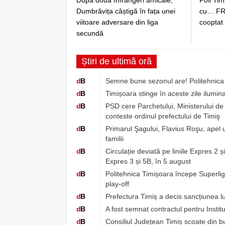
Dumbrăvița câștigă în fața unei
cu… FRF
viitoare adversare din liga
cooptat
secundă
Știri de ultimă oră
d
B
Semne bune sezonul are! Politehnica 
d
B
Timișoara stinge în aceste zile ilumina
d
B
PSD cere Parchetului, Ministerului de 
conteste ordinul prefectului de Timiş
d
B
Primarul Şagului, Flavius Roşu, apel 
familii
d
B
Circulație deviată pe liniile Expres 2 ș
Expres 3 și 5B, în 5 august
d
B
Politehnica Timișoara începe Superli
play-off
d
B
Prefectura Timiș a decis sancțiunea lu
d
B
A fost semnat contractul pentru Instit
d
B
Consiliul Județean Timiș scoate din b