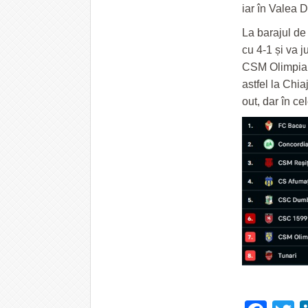
iar în Valea 
La barajul de
cu 4-1 și va 
CSM Olimpia 
astfel la Chia
out, dar în ce