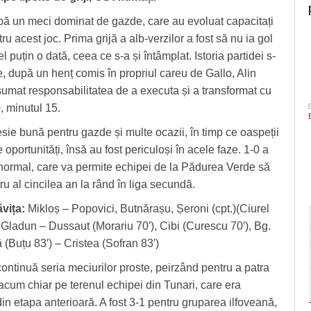
upă un meci dominat de gazde, care au evoluat capacitați
u acest joc. Prima grijă a alb-verzilor a fost să nu ia gol
l puțin o dată, ceea ce s-a și întâmplat. Istoria partidei s-
e, după un henț comis în propriul careu de Gallo, Alin
sumat responsabilitatea de a executa și a transformat cu
, minutul 15.
esie bună pentru gazde și multe ocazii, în timp ce oaspeții
 oportunități, însă au fost periculoși în acele faze. 1-0 a
l normal, care va permite echipei de la Pădurea Verde să
u al cincilea an la rând în liga secundă.
vița:
Mikloș – Popovici, Butnărașu, Șeroni (cpt.)(Ciurel
, Gladun – Dussaut (Morariu 70′), Cibi (Curescu 70′), Bg.
 (Buțu 83′) – Cristea (Sofran 83′)
ntinuă seria meciurilor proste, peirzând pentru a patra
 acum chiar pe terenul echipei din Tunari, care era
din etapa anterioară. A fost 3-1 pentru gruparea ilfoveană,