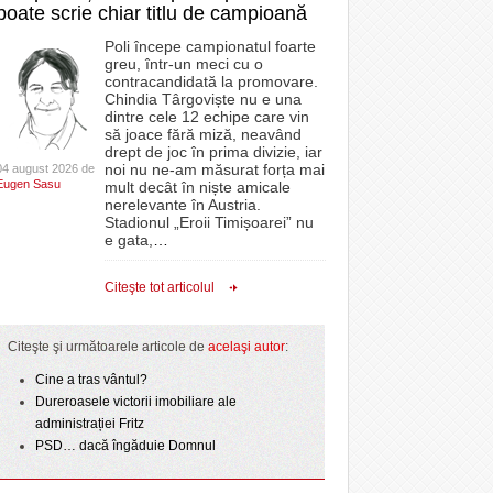
poate scrie chiar titlu de campioană
Poli începe campionatul foarte
greu, într-un meci cu o
contracandidată la promovare.
Chindia Târgoviște nu e una
dintre cele 12 echipe care vin
să joace fără miză, neavând
drept de joc în prima divizie, iar
noi nu ne-am măsurat forța mai
04 august 2026 de
Eugen Sasu
mult decât în niște amicale
nerelevante în Austria.
Stadionul „Eroii Timișoarei” nu
e gata,
…
Citeşte tot articolul
Citeşte şi următoarele articole de
acelaşi autor
:
Cine a tras vântul?
Dureroasele victorii imobiliare ale
administrației Fritz
PSD… dacă îngăduie Domnul