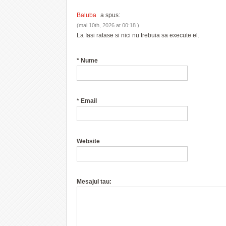
Baluba
a spus:
(mai 10th, 2026 at 00:18 )
La Iasi ratase si nici nu trebuia sa execute el.
*
Nume
*
Email
Website
Mesajul tau: