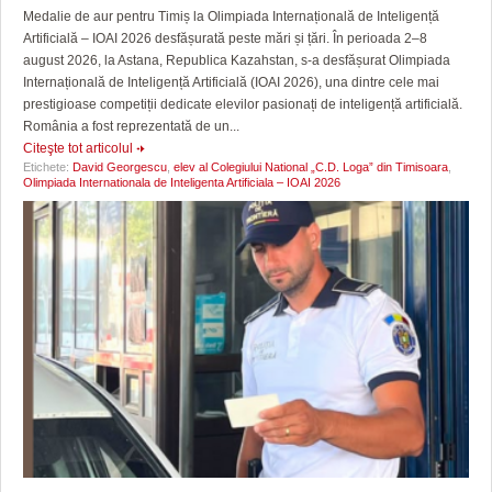
Medalie de aur pentru Timiș la Olimpiada Internațională de Inteligență
Artificială – IOAI 2026 desfășurată peste mări și țări. În perioada 2–8
august 2026, la Astana, Republica Kazahstan, s-a desfășurat Olimpiada
Internațională de Inteligență Artificială (IOAI 2026), una dintre cele mai
prestigioase competiții dedicate elevilor pasionați de inteligență artificială.
România a fost reprezentată de un...
Citeşte tot articolul
Etichete:
David Georgescu
,
elev al Colegiului National „C.D. Loga” din Timisoara
,
Olimpiada Internationala de Inteligenta Artificiala – IOAI 2026