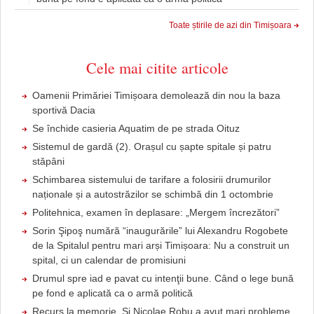
Toate știrile de azi din Timișoara
Cele mai citite articole
Oamenii Primăriei Timișoara demolează din nou la baza
sportivă Dacia
Se închide casieria Aquatim de pe strada Oituz
Sistemul de gardă (2). Orașul cu șapte spitale și patru
stăpâni
Schimbarea sistemului de tarifare a folosirii drumurilor
naționale și a autostrăzilor se schimbă din 1 octombrie
Politehnica, examen în deplasare: „Mergem încrezători”
Sorin Şipoş numără “inaugurările” lui Alexandru Rogobete
de la Spitalul pentru mari arși Timișoara: Nu a construit un
spital, ci un calendar de promisiuni
Drumul spre iad e pavat cu intenţii bune. Când o lege bună
pe fond e aplicată ca o armă politică
Recurs la memorie. Şi Nicolae Robu a avut mari probleme