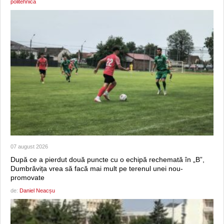
politehnica
07 august 2026
După ce a pierdut două puncte cu o echipă rechemată în „B”,
Dumbrăvița vrea să facă mai mult pe terenul unei nou-
promovate
de:
Daniel Neacșu