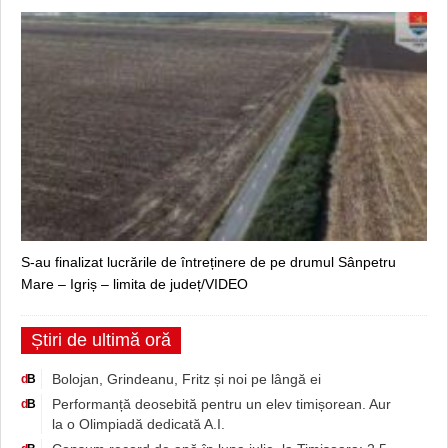
S-au finalizat lucrările de întreținere de pe drumul Sânpetru
Mare – Igriș – limita de județ/VIDEO
Știri de ultimă oră
Bolojan, Grindeanu, Fritz și noi pe lângă ei
d
B
Performanță deosebită pentru un elev timișorean. Aur
d
B
la o Olimpiadă dedicată A.I.