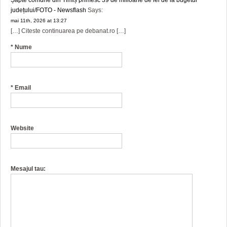
județului/FOTO - Newsflash
Says:
mai 11th, 2026 at 13:27
[…] Citeste continuarea pe debanat.ro […]
*
Nume
*
Email
Website
Mesajul tau: