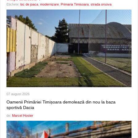
Etichete:
loc de joaca
,
modernizare
,
Primaria Timisoara
,
strada orsova
07 august 2026
Oamenii Primăriei Timișoara demolează din nou la baza
sportivă Dacia
de:
Marcel Hoster