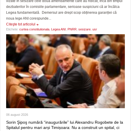
vizate în sesizare cele două amendamente care au ridicat, încă din timpul
dezbaterilor în comisiile parlamentare, serioase suspiciuni că ar încălca
Legea fundamentală. Demersul are drept scop obținerea garanției că
noua lege ANI corespunde...
Citeşte tot articolul
Etichete:
curtea constitutionala
,
Legea ANI
,
PNRR
,
sesizare
,
usr
06 august 2026
Sorin Şipoş numără “inaugurările” lui Alexandru Rogobete de la
Spitalul pentru mari arși Timișoara: Nu a construit un spital, ci