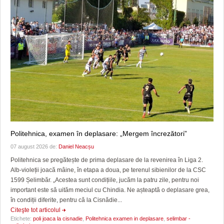
Politehnica, examen în deplasare: „Mergem încrezători”
07 august 2026 de:
Daniel Neacșu
Politehnica se pregătește de prima deplasare de la revenirea în Liga 2.
Alb-violeții joacă mâine, în etapa a doua, pe terenul sibienilor de la CSC
1599 Șelimbăr. „Acestea sunt condițiile, jucăm la patru zile, pentru noi
important este să uităm meciul cu Chindia. Ne așteaptă o deplasare grea,
în condiții diferite, pentru că la Cisnădie...
Citeşte tot articolul
Etichete:
poli joaca la cisnadie
,
Politehnica examen in deplasare
,
selimbar -