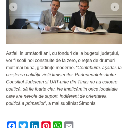
HARTA TIMIŞOAREI
LICEE, ŞCOLI ŞI GRĂDINIŢE DIN TIMIŞ
PRIMĂRIILE DIN TIMIŞ
SFATUL MEDICULUI
SFATURI JURIDICE
Astfel, în următorii ani, cu fonduri de la bugetul județului,
vor fi școli noi construite de la zero, o rețea de drumuri
mult mai bună, grădinițe moderne. “
Contribuim, așadar, la
creșterea calității vieții timișenilor. Parteneriatele dintre
Consiliul Judetean și UAT-urile din Timiș nu au coloare
politică, să fie foarte clar. Ne implicăm în orice localitate
care are nevoie de suport, indiferent de orientarea
politică a primarilor
”, a mai subliniat Simonis.
Facebook
Twitter
LinkedIn
Pinterest
WhatsApp
Email