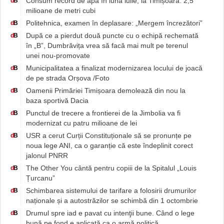
Consum record de apă în luna iulie, la Timișoara: 2,5
d
B
milioane de metri cubi
Politehnica, examen în deplasare: „Mergem încrezători”
d
B
După ce a pierdut două puncte cu o echipă rechemată
d
B
în „B”, Dumbrăvița vrea să facă mai mult pe terenul
unei nou-promovate
Municipalitatea a finalizat modernizarea locului de joacă
d
B
de pe strada Orșova /Foto
Oamenii Primăriei Timișoara demolează din nou la
d
B
baza sportivă Dacia
Punctul de trecere a frontierei de la Jimbolia va fi
d
B
modernizat cu patru milioane de lei
USR a cerut Curții Constituționale să se pronunțe pe
d
B
noua lege ANI, ca o garanție că este îndeplinit corect
jalonul PNRR
The Other You cântă pentru copiii de la Spitalul „Louis
d
B
Țurcanu”
Schimbarea sistemului de tarifare a folosirii drumurilor
d
B
naționale și a autostrăzilor se schimbă din 1 octombrie
Drumul spre iad e pavat cu intenţii bune. Când o lege
d
B
bună pe fond e aplicată ca o armă politică