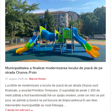
Municipalitatea a finalizat modernizarea locului de joacă de pe
strada Orșova /Foto
07 august 2026 de:
Marcel Hoster
Lucrările de modernizare a locului de joacă de pe strada Orșova sunt
finalizate, a anunțat Primăria Timișoara. O suprafață de peste 1.300 de
metri pătrați a fost transformată într-un spațiu modern, unde cei mici se pot
juca, iar părinții și bunicii se pot bucura de timpul petrecut în aer liber.
Intervențiile municipalității au vizat întreaga...
Citeşte tot articolul