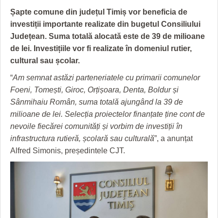
GRĂDINA TAICII DOMNULUI
CRONICĂ DE FILM
ACCIDENTE
Șapte comune din județul Timiș vor beneficia de
ZIARISTU’ DE TERASĂ
UNDE MERGEM
ANUNŢURI
investiții importante realizate din bugetul Consiliului
Județean. Suma totală alocată este de 39 de milioane
CU OIŞTEA-N KIERKEGAARD
FILME DOCUMENTARE
INFO SI UTILE
de lei. Investițiile vor fi realizate în domeniul rutier,
cultural sau școlar.
FINANŢĂRI DE LA A LA Z
CLIPURI VIDEO
CULTURA
“
Am semnat astăzi parteneriatele cu primarii comunelor
PE SURSE
JOCURI ONLINE
INVATAMANT
Foeni, Tomești, Giroc, Orțișoara, Denta, Boldur și
Sânmihaiu Român, suma totală ajungând la 39 de
JUSTITIE
milioane de lei. Selecția proiectelor finanțate ține cont de
FILME DOCUMENTARE
nevoile fiecărei comunități și vorbim de investiții în
infrastructura rutieră, școlară sau culturală
”, a anunțat
CLIPURI VIDEO
Alfred Simonis, președintele CJT.
JOCURI ONLINE
DIVERSE
FARMACII DIN TIMIŞOARA