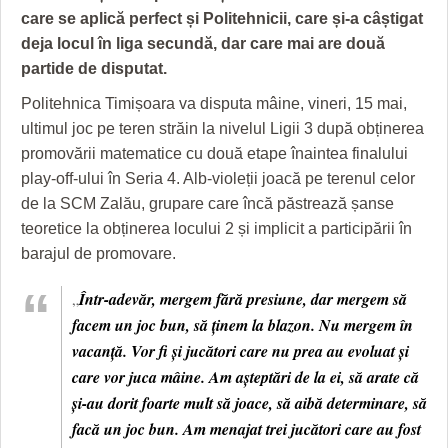
GRĂDINA TAICII DOMNULUI
CRONICĂ DE FILM
ACCIDENTE
care se aplică perfect și Politehnicii, care și-a câștigat
deja locul în liga secundă, dar care mai are două
ZIARISTU’ DE TERASĂ
UNDE MERGEM
ANUNŢURI
partide de disputat.
CU OIŞTEA-N KIERKEGAARD
FILME DOCUMENTARE
INFO SI UTILE
Politehnica Timișoara va disputa mâine, vineri, 15 mai,
FINANŢĂRI DE LA A LA Z
CLIPURI VIDEO
CULTURA
ultimul joc pe teren străin la nivelul Ligii 3 după obținerea
promovării matematice cu două etape înaintea finalului
PE SURSE
JOCURI ONLINE
INVATAMANT
play-off-ului în Seria 4. Alb-violeții joacă pe terenul celor
de la SCM Zalău, grupare care încă păstrează șanse
JUSTITIE
teoretice la obținerea locului 2 și implicit a participării în
FILME DOCUMENTARE
barajul de promovare.
CLIPURI VIDEO
„
Într-adevăr, mergem fără presiune, dar mergem să
facem un joc bun, să ținem la blazon. Nu mergem în
JOCURI ONLINE
vacanță. Vor fi și jucători care nu prea au evoluat și
DIVERSE
care vor juca mâine. Am așteptări de la ei, să arate că
și-au dorit foarte mult să joace, să aibă determinare, să
FARMACII DIN TIMIŞOARA
facă un joc bun. Am menajat trei jucători care au fost