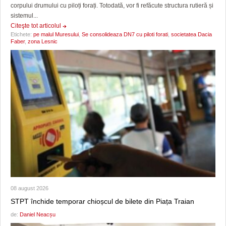
corpului drumului cu piloți forați. Totodată, vor fi refăcute structura rutieră și
sistemul...
Citeşte tot articolul
Etichete:
pe malul Muresului
,
Se consolideaza DN7 cu piloti forati
,
societatea Dacia
Faber
,
zona Lesnic
08 august 2026
STPT închide temporar chioșcul de bilete din Piața Traian
de:
Daniel Neacșu