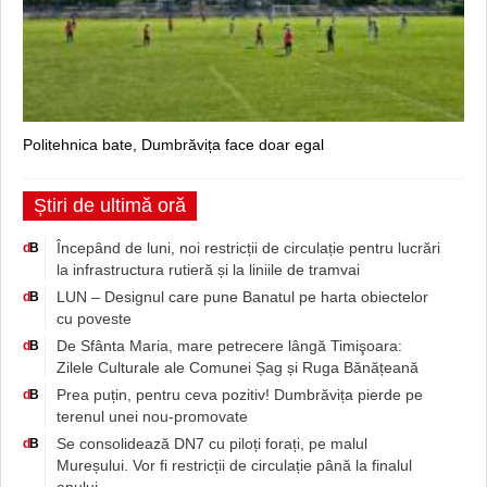
Politehnica bate, Dumbrăvița face doar egal
Știri de ultimă oră
Începând de luni, noi restricții de circulație pentru lucrări
d
B
la infrastructura rutieră și la liniile de tramvai
LUN – Designul care pune Banatul pe harta obiectelor
d
B
cu poveste
De Sfânta Maria, mare petrecere lângă Timişoara:
d
B
Zilele Culturale ale Comunei Șag și Ruga Bănățeană
Prea puțin, pentru ceva pozitiv! Dumbrăvița pierde pe
d
B
terenul unei nou-promovate
Se consolidează DN7 cu piloți forați, pe malul
d
B
Mureșului. Vor fi restricții de circulație până la finalul