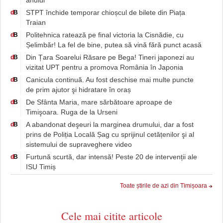
anului
STPT închide temporar chioșcul de bilete din Piața
d
B
Traian
Politehnica ratează pe final victoria la Cisnădie, cu
d
B
Șelimbăr! La fel de bine, putea să vină fără punct acasă
Din Țara Soarelui Răsare pe Bega! Tineri japonezi au
d
B
vizitat UPT pentru a promova România în Japonia
Canicula continuă. Au fost deschise mai multe puncte
d
B
de prim ajutor şi hidratare în oraș
De Sfânta Maria, mare sărbătoare aproape de
d
B
Timişoara. Ruga de la Urseni
A abandonat deşeuri la marginea drumului, dar a fost
d
B
prins de Poliția Locală Șag cu sprijinul cetățenilor şi al
sistemului de supraveghere video
Furtună scurtă, dar intensă! Peste 20 de intervenții ale
d
B
ISU Timiș
Toate știrile de azi din Timișoara
Cele mai citite articole