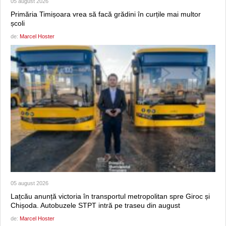
05 august 2026
Primăria Timișoara vrea să facă grădini în curțile mai multor
școli
de:
Marcel Hoster
05 august 2026
Lațcău anunță victoria în transportul metropolitan spre Giroc și
Chișoda. Autobuzele STPT intră pe traseu din august
de:
Marcel Hoster