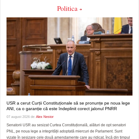
Politica
USR a cerut Curții Constituționale să se pronunțe pe noua lege
ANI, ca o garanție că este îndeplinit corect jalonul PNRR
07 august 2026 de:
Alex Nestor
Senatorii USR au sesizat Curtea Constituțională, alături de opt senatori
PNL, pe noua lege a integrității adoptată miercuri de Parlament. Sunt
vizate în sesizare cele două amendamente care au ridicat, încă din timpul