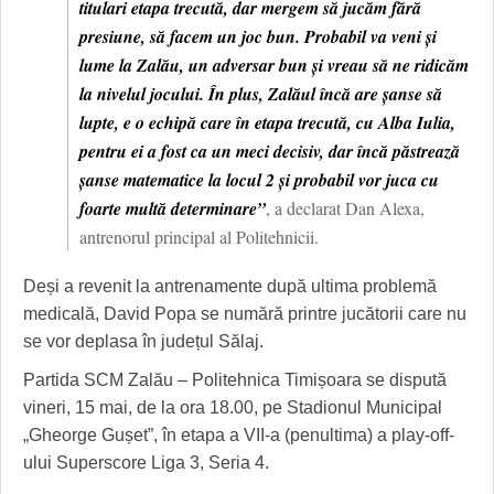
titulari etapa trecută, dar mergem să jucăm fără
HARTA TIMIŞOAREI
presiune, să facem un joc bun. Probabil va veni și
LICEE, ŞCOLI ŞI GRĂDINIŢE DIN TIMIŞ
lume la Zalău, un adversar bun și vreau să ne ridicăm
la nivelul jocului. În plus, Zalăul încă are șanse să
PRIMĂRIILE DIN TIMIŞ
lupte, e o echipă care în etapa trecută, cu Alba Iulia,
SFATUL MEDICULUI
pentru ei a fost ca un meci decisiv, dar încă păstrează
șanse matematice la locul 2 și probabil vor juca cu
SFATURI JURIDICE
foarte multă determinare”
, a declarat Dan Alexa,
antrenorul principal al Politehnicii.
Deși a revenit la antrenamente după ultima problemă
medicală, David Popa se numără printre jucătorii care nu
se vor deplasa în județul Sălaj.
Partida SCM Zalău – Politehnica Timișoara se dispută
vineri, 15 mai, de la ora 18.00, pe Stadionul Municipal
„Gheorge Gușet”, în etapa a VII-a (penultima) a play-off-
ului Superscore Liga 3, Seria 4.