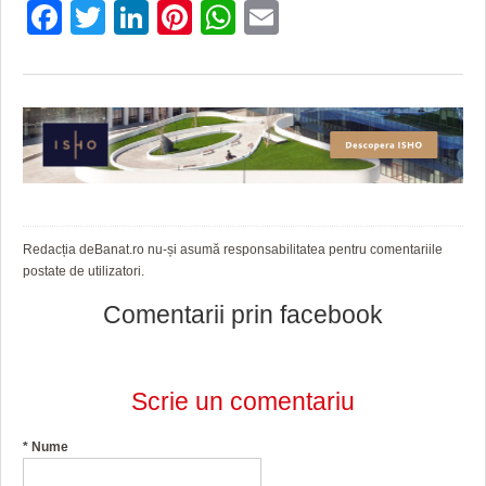
Facebook
Twitter
LinkedIn
Pinterest
WhatsApp
Email
Redacția deBanat.ro nu-și asumă responsabilitatea pentru comentariile
postate de utilizatori.
Comentarii prin facebook
Scrie un comentariu
*
Nume