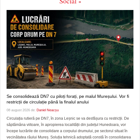
Social
Se consolidează DN7 cu piloți forați, pe malul Mureșului. Vor fi
restricții de circulație până la finalul anului
08 august 2026 de:
Daniel Neacșu
Circulația rutieră pe DN7, în zona Leșnic se va desfășura cu restricții. De
săptămâna viitoare, în apropierea localității din județul Hunedoara, vor
începe lucrările de consolidare a corpului drumului, pe sectorul situat în
vecinătatea râului Mureș. Soluția tehnică adoptată constă în consolidarea