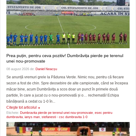
Prea puțin, pentru ceva pozitiv! Dumbrăvița pierde pe terenul
unei nou-promovate
08 august 2026 de:
Daniel Neacșu
Se anunță vremuri grele la Pădurea Verde. Nimic nou, pentru că fiecare
sezon a fost de chin. Spre deosebire de alte campionate, când se începea
măcar bine, acum Dumbrăvița a scos doar un punct în primele două
partide, în care a jucat cu o nou-promovată și o… rechemată! Echipa
bănățeană a cedat cu 1-0 în...
Citeşte tot articolul
Etichete:
Dumbravita pierde pe terenul unei nou-promovate
,
esec pentru
dumbravita
,
ianys man
,
stefanesti - csc dumbravita 1-0