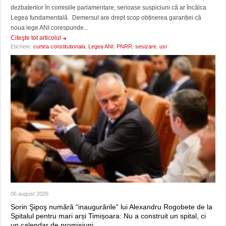
dezbaterilor în comisiile parlamentare, serioase suspiciuni că ar încălca
Legea fundamentală. Demersul are drept scop obținerea garanției că
noua lege ANI corespunde...
Citeşte tot articolul
Etichete:
curtea constitutionala
,
Legea ANI
,
PNRR
,
sesizare
,
usr
06 august 2026
Sorin Şipoş numără “inaugurările” lui Alexandru Rogobete de la
Spitalul pentru mari arși Timișoara: Nu a construit un spital, ci
un calendar de promisiuni