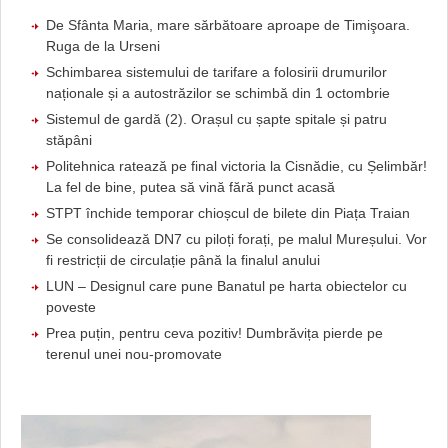
De Sfânta Maria, mare sărbătoare aproape de Timişoara.
Ruga de la Urseni
Schimbarea sistemului de tarifare a folosirii drumurilor
naționale și a autostrăzilor se schimbă din 1 octombrie
Sistemul de gardă (2). Orașul cu șapte spitale și patru
stăpâni
Politehnica ratează pe final victoria la Cisnădie, cu Șelimbăr!
La fel de bine, putea să vină fără punct acasă
STPT închide temporar chioșcul de bilete din Piața Traian
Se consolidează DN7 cu piloți forați, pe malul Mureșului. Vor
fi restricții de circulație până la finalul anului
LUN – Designul care pune Banatul pe harta obiectelor cu
poveste
Prea puțin, pentru ceva pozitiv! Dumbrăvița pierde pe
terenul unei nou-promovate