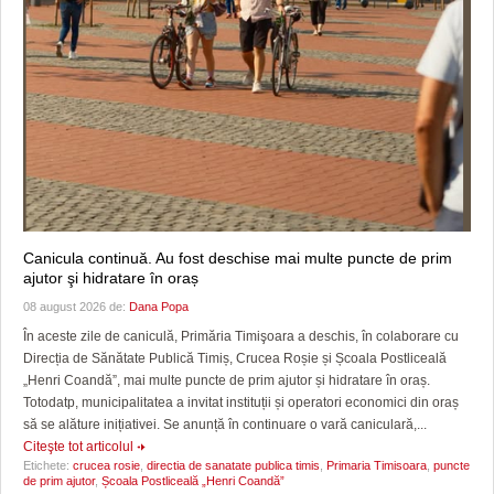
Canicula continuă. Au fost deschise mai multe puncte de prim
ajutor şi hidratare în oraș
08 august 2026 de:
Dana Popa
În aceste zile de caniculă, Primăria Timişoara a deschis, în colaborare cu
Direcția de Sănătate Publică Timiș, Crucea Roșie și Școala Postliceală
„Henri Coandă”, mai multe puncte de prim ajutor și hidratare în oraș.
Totodatp, municipalitatea a invitat instituții și operatori economici din oraș
să se alăture inițiativei. Se anunță în continuare o vară caniculară,...
Citeşte tot articolul
Etichete:
crucea rosie
,
directia de sanatate publica timis
,
Primaria Timisoara
,
puncte
de prim ajutor
,
Școala Postliceală „Henri Coandă”