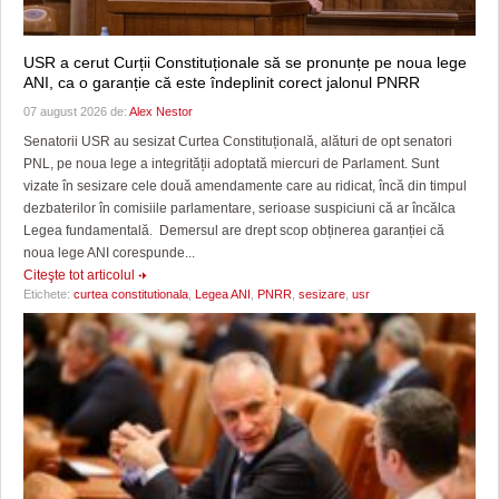
USR a cerut Curții Constituționale să se pronunțe pe noua lege
ANI, ca o garanție că este îndeplinit corect jalonul PNRR
07 august 2026 de:
Alex Nestor
Senatorii USR au sesizat Curtea Constituțională, alături de opt senatori
PNL, pe noua lege a integrității adoptată miercuri de Parlament. Sunt
vizate în sesizare cele două amendamente care au ridicat, încă din timpul
dezbaterilor în comisiile parlamentare, serioase suspiciuni că ar încălca
Legea fundamentală. Demersul are drept scop obținerea garanției că
noua lege ANI corespunde...
Citeşte tot articolul
Etichete:
curtea constitutionala
,
Legea ANI
,
PNRR
,
sesizare
,
usr