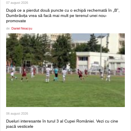
07 august 2026
După ce a pierdut două puncte cu o echipă rechemată în „B”,
Dumbrăvița vrea să facă mai mult pe terenul unei nou-
promovate
de:
Daniel Neacșu
06 august 2026
Dueluri interesante în turul 3 al Cupei României. Vezi cu cine
joacă vesticele