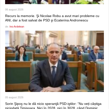
06 august 2026
Recurs la memorie. Şi Nicolae Robu a avut mari probleme cu
ANI, dar a fost salvat de PSD şi Ecaterina Andronescu
de:
Ino Ardelean
05 august 2026
Sorin Şipoş nu le dă nicio speranţă PSD-iştilor: “Nu veți câștiga
niciodată Timișoara. Nici în 2028, nici în 3028, când Dominic