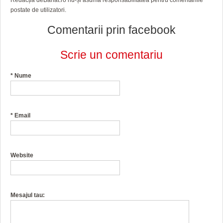
Redacția deBanat.ro nu-și asumă responsabilitatea pentru comentariile
HARTA TIMIŞOAREI
postate de utilizatori.
LICEE, ŞCOLI ŞI GRĂDINIŢE DIN TIMIŞ
Comentarii prin facebook
PRIMĂRIILE DIN TIMIŞ
Scrie un comentariu
SFATUL MEDICULUI
*
Nume
SFATURI JURIDICE
*
Email
Website
Mesajul tau: