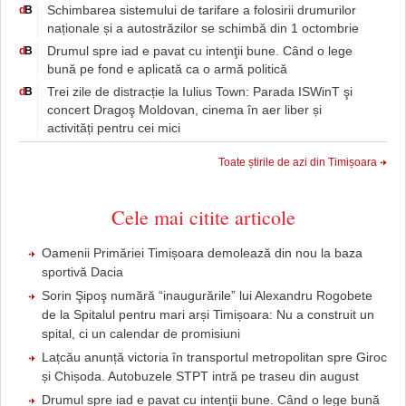
Schimbarea sistemului de tarifare a folosirii drumurilor
d
B
naționale și a autostrăzilor se schimbă din 1 octombrie
Drumul spre iad e pavat cu intenţii bune. Când o lege
d
B
bună pe fond e aplicată ca o armă politică
Trei zile de distracție la Iulius Town: Parada ISWinT şi
d
B
concert Dragoş Moldovan, cinema în aer liber și
activități pentru cei mici
Toate știrile de azi din Timișoara
Cele mai citite articole
Oamenii Primăriei Timișoara demolează din nou la baza
sportivă Dacia
Sorin Şipoş numără “inaugurările” lui Alexandru Rogobete
de la Spitalul pentru mari arși Timișoara: Nu a construit un
spital, ci un calendar de promisiuni
Lațcău anunță victoria în transportul metropolitan spre Giroc
și Chișoda. Autobuzele STPT intră pe traseu din august
Drumul spre iad e pavat cu intenţii bune. Când o lege bună