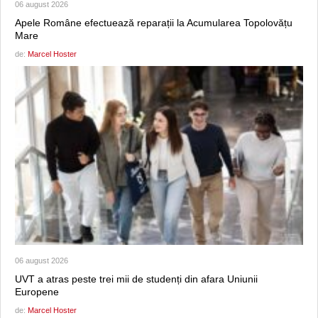
06 august 2026
Apele Române efectuează reparații la Acumularea Topolovățu
Mare
de:
Marcel Hoster
06 august 2026
UVT a atras peste trei mii de studenți din afara Uniunii
Europene
de:
Marcel Hoster