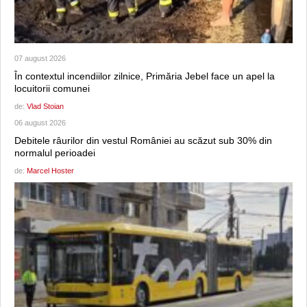
07 august 2026
În contextul incendiilor zilnice, Primăria Jebel face un apel la
locuitorii comunei
de:
Vlad Stoian
06 august 2026
Debitele râurilor din vestul României au scăzut sub 30% din
normalul perioadei
de:
Marcel Hoster