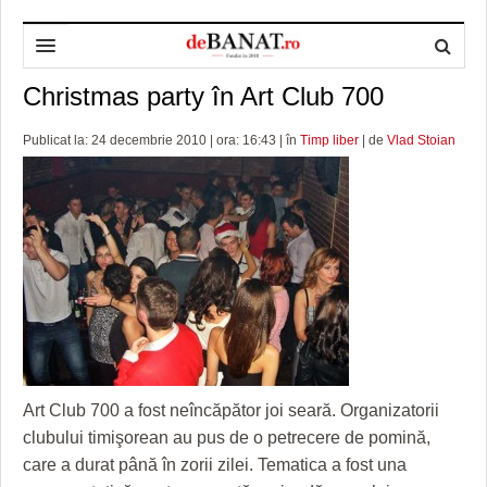
Christmas party în Art Club 700
HOME
ADMINISTRAȚIE
DESPRE NOI
Publicat la: 24 decembrie 2010 | ora: 16:43 | în
Timp liber
| de
Vlad Stoian
POLITICĂ
REDACȚIA DEBANAT
PRIMĂRIA TIMIŞOARA
SPORT
POLITICA DE COOKIES
CONSILIUL JUDEŢEAN TIMIŞ
POLITICA
OPINII
POLITICA DE CONFIDENȚIALITATE
PREFECTURA TIMIŞ
POLI TIMISOARA
TIMP LIBER ȘI CULTURĂ
FOTBAL JUDETEAN
DOSARELE DEBANAT
ECONOMIC
ALTE SPORTURI
ETICA LUCIDITĂȚII ASISTATE
TIMP LIBER
SĂNĂTATE
JURNAL DE CAMPANIE
ULTRAMARIN VA RECOMANDA
AFACERI
Art Club 700 a fost neîncăpător joi seară. Organizatorii
clubului timişorean au pus de o petrecere de pomină,
MAI MULTE
ZÂMBETE AMARE
CULTURA
care a durat până în zorii zilei. Tematica a fost una