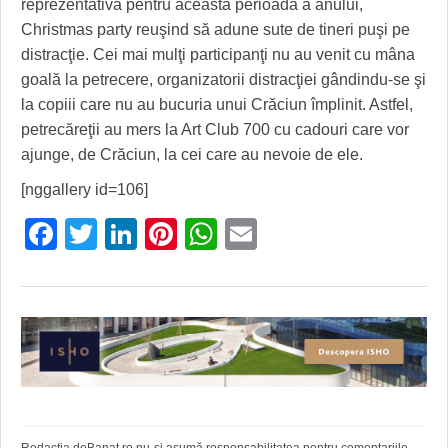
reprezentativă pentru această perioadă a anului,
GRĂDINA TAICII DOMNULUI
CRONICĂ DE FILM
ACCIDENTE
Christmas party reuşind să adune sute de tineri puşi pe
ZIARISTU’ DE TERASĂ
UNDE MERGEM
ANUNŢURI
distracţie. Cei mai mulţi participanţi nu au venit cu mâna
goală la petrecere, organizatorii distracţiei gândindu-se şi
CU OIŞTEA-N KIERKEGAARD
FILME DOCUMENTARE
INFO SI UTILE
la copiii care nu au bucuria unui Crăciun împlinit. Astfel,
FINANŢĂRI DE LA A LA Z
CLIPURI VIDEO
CULTURA
petrecăreţii au mers la Art Club 700 cu cadouri care vor
ajunge, de Crăciun, la cei care au nevoie de ele.
PE SURSE
JOCURI ONLINE
INVATAMANT
[nggallery id=106]
JUSTITIE
Facebook
Twitter
LinkedIn
Pinterest
WhatsApp
Email
FILME DOCUMENTARE
CLIPURI VIDEO
JOCURI ONLINE
DIVERSE
FARMACII DIN TIMIŞOARA