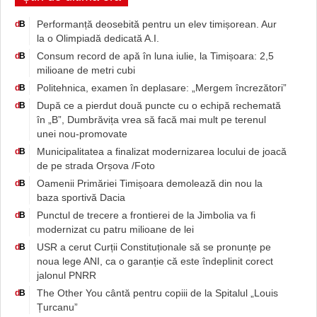
Performanță deosebită pentru un elev timișorean. Aur
d
B
la o Olimpiadă dedicată A.I.
Consum record de apă în luna iulie, la Timișoara: 2,5
d
B
milioane de metri cubi
Politehnica, examen în deplasare: „Mergem încrezători”
d
B
După ce a pierdut două puncte cu o echipă rechemată
d
B
în „B”, Dumbrăvița vrea să facă mai mult pe terenul
unei nou-promovate
Municipalitatea a finalizat modernizarea locului de joacă
d
B
de pe strada Orșova /Foto
Oamenii Primăriei Timișoara demolează din nou la
d
B
baza sportivă Dacia
Punctul de trecere a frontierei de la Jimbolia va fi
d
B
modernizat cu patru milioane de lei
USR a cerut Curții Constituționale să se pronunțe pe
d
B
noua lege ANI, ca o garanție că este îndeplinit corect
jalonul PNRR
The Other You cântă pentru copiii de la Spitalul „Louis
d
B
Țurcanu”