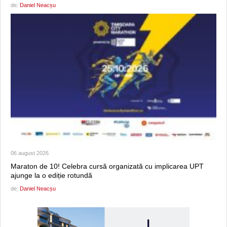
de:
Daniel Neacșu
06 august 2026
Maraton de 10! Celebra cursă organizată cu implicarea UPT
ajunge la o ediție rotundă
de:
Daniel Neacșu