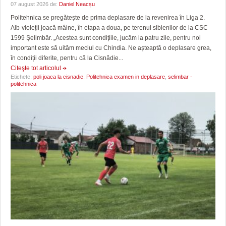
07 august 2026 de:
Daniel Neacșu
Politehnica se pregătește de prima deplasare de la revenirea în Liga 2.
Alb-violeții joacă mâine, în etapa a doua, pe terenul sibienilor de la CSC
1599 Șelimbăr. „Acestea sunt condițiile, jucăm la patru zile, pentru noi
important este să uităm meciul cu Chindia. Ne așteaptă o deplasare grea,
în condiții diferite, pentru că la Cisnădie...
Citeşte tot articolul
Etichete:
poli joaca la cisnadie
,
Politehnica examen in deplasare
,
selimbar -
politehnica