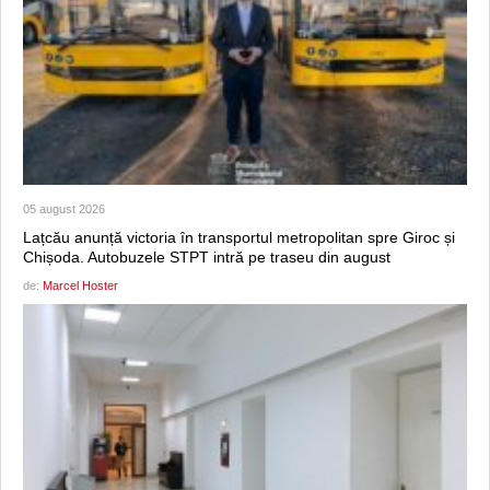
05 august 2026
Lațcău anunță victoria în transportul metropolitan spre Giroc și
Chișoda. Autobuzele STPT intră pe traseu din august
de:
Marcel Hoster