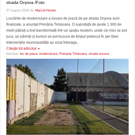
strada Orșova /Foto
07 august 2026 de:
Marcel Hoster
Lucrările de modernizare a locului de joacă de pe strada Orșova sunt
finalizate, a anunțat Primăria Timișoara. O suprafață de peste 1.300 de
metri pătrați a fost transformată într-un spațiu modern, unde cei mici se pot
juca, iar părinții și bunicii se pot bucura de timpul petrecut în aer liber.
Intervențiile municipalității au vizat întreaga...
Citeşte tot articolul
Etichete:
loc de joaca
,
modernizare
,
Primaria Timisoara
,
strada orsova