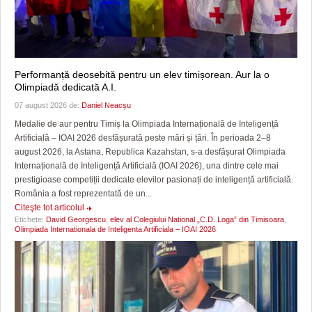
Performanță deosebită pentru un elev timișorean. Aur la o
Olimpiadă dedicată A.I.
07 august 2026 de:
Daniel Neacșu
Medalie de aur pentru Timiș la Olimpiada Internațională de Inteligență
Artificială – IOAI 2026 desfășurată peste mări și țări. În perioada 2–8
august 2026, la Astana, Republica Kazahstan, s-a desfășurat Olimpiada
Internațională de Inteligență Artificială (IOAI 2026), una dintre cele mai
prestigioase competiții dedicate elevilor pasionați de inteligență artificială.
România a fost reprezentată de un...
Citeşte tot articolul
Etichete:
David Georgescu
,
elev al Colegiului National „C.D. Loga” din Timisoara
,
Olimpiada Internationala de Inteligenta Artificiala – IOAI 2026