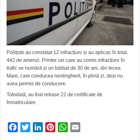
GRĂDINA TAICII DOMNULUI
CRONICĂ DE FILM
ACCIDENTE
ZIARISTU’ DE TERASĂ
UNDE MERGEM
ANUNŢURI
CU OIŞTEA-N KIERKEGAARD
FILME DOCUMENTARE
INFO SI UTILE
FINANŢĂRI DE LA A LA Z
CLIPURI VIDEO
CULTURA
Polițiștii au constatat 12 infracțiuni și au aplicat, în total,
PE SURSE
JOCURI ONLINE
INVATAMANT
442 de amenzi. Printre cei care au comis infracțiuni în
JUSTITIE
trafic se numără și un bărbat de 30 de ani, din Iecea
Mare, care conducea nestingherit, în plină zi, deși nu
FILME DOCUMENTARE
avea permis de conducere.
CLIPURI VIDEO
Totodată, au fost retrase 22 de certificate de
înmatriculare.
JOCURI ONLINE
DIVERSE
Facebook
Twitter
LinkedIn
Pinterest
WhatsApp
Email
FARMACII DIN TIMIŞOARA