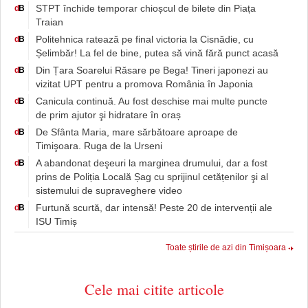
STPT închide temporar chioșcul de bilete din Piața
d
B
Traian
Politehnica ratează pe final victoria la Cisnădie, cu
d
B
Șelimbăr! La fel de bine, putea să vină fără punct acasă
Din Țara Soarelui Răsare pe Bega! Tineri japonezi au
d
B
vizitat UPT pentru a promova România în Japonia
Canicula continuă. Au fost deschise mai multe puncte
d
B
de prim ajutor şi hidratare în oraș
De Sfânta Maria, mare sărbătoare aproape de
d
B
Timişoara. Ruga de la Urseni
A abandonat deşeuri la marginea drumului, dar a fost
d
B
prins de Poliția Locală Șag cu sprijinul cetățenilor şi al
sistemului de supraveghere video
Furtună scurtă, dar intensă! Peste 20 de intervenții ale
d
B
ISU Timiș
Toate știrile de azi din Timișoara
Cele mai citite articole