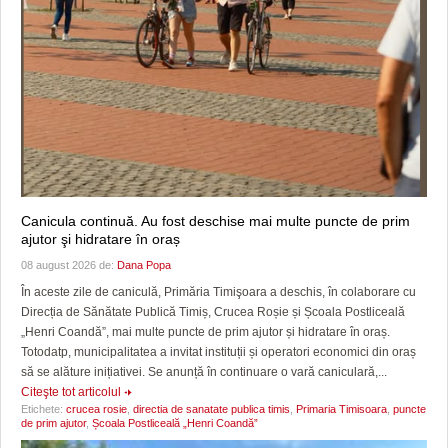
Canicula continuă. Au fost deschise mai multe puncte de prim
ajutor şi hidratare în oraș
08 august 2026 de:
Dana Popa
În aceste zile de caniculă, Primăria Timişoara a deschis, în colaborare cu
Direcția de Sănătate Publică Timiș, Crucea Roșie și Școala Postliceală
„Henri Coandă”, mai multe puncte de prim ajutor și hidratare în oraș.
Totodatp, municipalitatea a invitat instituții și operatori economici din oraș
să se alăture inițiativei. Se anunță în continuare o vară caniculară,...
Citeşte tot articolul
Etichete:
crucea rosie
,
directia de sanatate publica timis
,
Primaria Timisoara
,
puncte
de prim ajutor
,
Școala Postliceală „Henri Coandă”