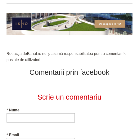
HARTA TIMIŞOAREI
LICEE, ŞCOLI ŞI GRĂDINIŢE DIN TIMIŞ
PRIMĂRIILE DIN TIMIŞ
SFATUL MEDICULUI
SFATURI JURIDICE
Redacția deBanat.ro nu-și asumă responsabilitatea pentru comentariile
postate de utilizatori.
Comentarii prin facebook
Scrie un comentariu
*
Nume
*
Email