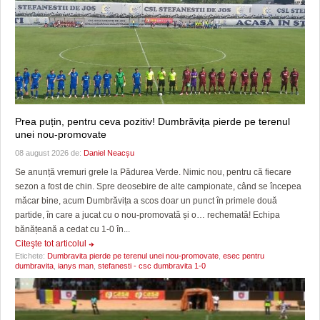
Prea puțin, pentru ceva pozitiv! Dumbrăvița pierde pe terenul
unei nou-promovate
08 august 2026 de:
Daniel Neacșu
Se anunță vremuri grele la Pădurea Verde. Nimic nou, pentru că fiecare
sezon a fost de chin. Spre deosebire de alte campionate, când se începea
măcar bine, acum Dumbrăvița a scos doar un punct în primele două
partide, în care a jucat cu o nou-promovată și o… rechemată! Echipa
bănățeană a cedat cu 1-0 în...
Citeşte tot articolul
Etichete:
Dumbravita pierde pe terenul unei nou-promovate
,
esec pentru
dumbravita
,
ianys man
,
stefanesti - csc dumbravita 1-0