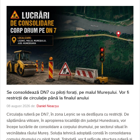
Se consolidează DN7 cu piloți forați, pe malul Mureșului. Vor fi
restricții de circulație până la finalul anului
08 august 2026 de:
Daniel Neacșu
Circulația rutieră pe DN7, în zona Leșnic se va desfășura cu restricții. De
săptămâna viitoare, în apropierea localității din județul Hunedoara, vor
începe lucrările de consolidare a corpului drumului, pe sectorul situat în
vecinătatea râului Mureș. Soluția tehnică adoptată constă în consolidarea
corpului drumului cu piloți forați. Totodată, vor fi refăcute structura rutieră și