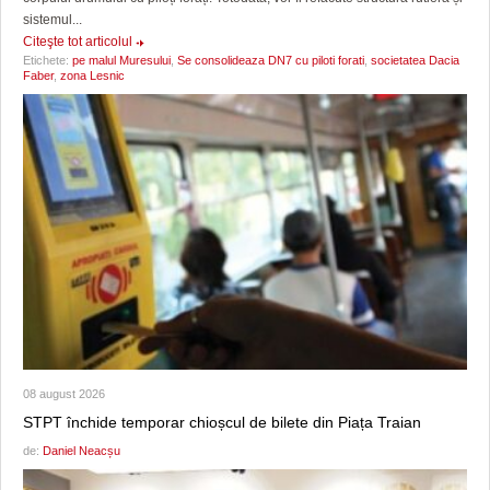
sistemul...
Citeşte tot articolul
Etichete:
pe malul Muresului
,
Se consolideaza DN7 cu piloti forati
,
societatea Dacia
Faber
,
zona Lesnic
08 august 2026
STPT închide temporar chioșcul de bilete din Piața Traian
de:
Daniel Neacșu