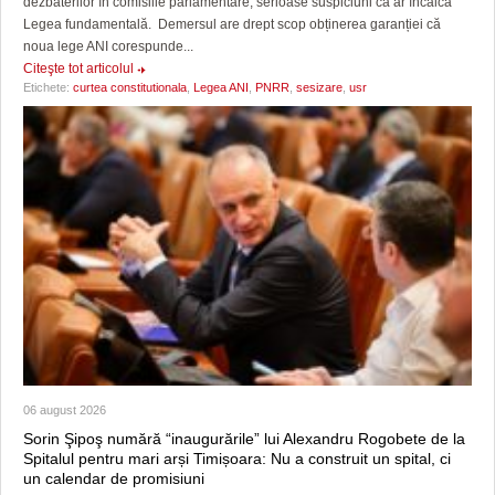
dezbaterilor în comisiile parlamentare, serioase suspiciuni că ar încălca
Legea fundamentală. Demersul are drept scop obținerea garanției că
noua lege ANI corespunde...
Citeşte tot articolul
Etichete:
curtea constitutionala
,
Legea ANI
,
PNRR
,
sesizare
,
usr
06 august 2026
Sorin Şipoş numără “inaugurările” lui Alexandru Rogobete de la
Spitalul pentru mari arși Timișoara: Nu a construit un spital, ci
un calendar de promisiuni