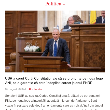
Politica
USR a cerut Curții Constituționale să se pronunțe pe noua lege
ANI, ca o garanție că este îndeplinit corect jalonul PNRR
07 august 2026 de:
Alex Nestor
Senatorii USR au sesizat Curtea Constituțională, alături de opt senatori
PNL, pe noua lege a integrității adoptată miercuri de Parlament. Sunt
vizate în sesizare cele două amendamente care au ridicat, încă din timpul