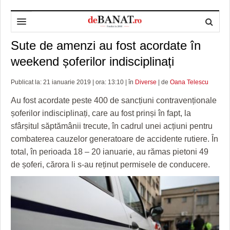
Sute de amenzi au fost acordate în
HOME
weekend șoferilor indisciplinați
ADMINISTRAȚIE
DESPRE NOI
Publicat la: 21 ianuarie 2019 | ora: 13:10 | în
Diverse
| de
Oana Telescu
POLITICĂ
REDACȚIA DEBANAT
PRIMĂRIA TIMIŞOARA
Au fost acordate peste 400 de sancțiuni contravenționale
SPORT
POLITICA DE COOKIES
CONSILIUL JUDEŢEAN TIMIŞ
POLITICA
șoferilor indisciplinați, care au fost prinși în fapt, la
sfârșitul săptămânii trecute, în cadrul unei acțiuni pentru
OPINII
POLITICA DE CONFIDENȚIALITATE
PREFECTURA TIMIŞ
POLI TIMISOARA
combaterea cauzelor generatoare de accidente rutiere. În
TIMP LIBER ȘI CULTURĂ
FOTBAL JUDETEAN
DOSARELE DEBANAT
total, în perioada 18 – 20 ianuarie, au rămas pietoni 49
de șoferi, cărora li s-au reținut permisele de conducere.
ECONOMIC
ALTE SPORTURI
ETICA LUCIDITĂȚII ASISTATE
TIMP LIBER
SĂNĂTATE
JURNAL DE CAMPANIE
ULTRAMARIN VA RECOMANDA
AFACERI
MAI MULTE
ZÂMBETE AMARE
CULTURA