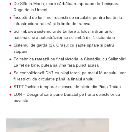
De Sfânta Maria, mare sărbătoare aproape de Timişoara.
Ruga de la Urseni
Începând de luni, noi restricții de circulație pentru lucrări la
infrastructura rutieră și la liniile de tramvai
Schimbarea sistemului de tarifare a folosirii drumurilor
naționale și a autostrăzilor se schimbă din 1 octombrie
Sistemul de gardă (2). Orașul cu șapte spitale și patru
stăpâni
Politehnica ratează pe final victoria la Cisnădie, cu Șelimbăr!
La fel de bine, putea să vină fără punct acasă
Se consolidează DN7 cu piloți forați, pe malul Mureșului. Vor
fi restricții de circulație până la finalul anului
STPT închide temporar chioșcul de bilete din Piața Traian
LUN – Designul care pune Banatul pe harta obiectelor cu
poveste