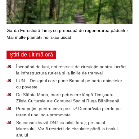
Garda Forestieră Timiș se preocupă de regenerarea pădurilor.
Mai multe plantații noi s-au uscat
Știri de ultimă oră
Începând de luni, noi restricții de circulație pentru lucrări
d
B
la infrastructura rutieră și la liniile de tramvai
LUN – Designul care pune Banatul pe harta obiectelor
d
B
cu poveste
De Sfânta Maria, mare petrecere lângă Timişoara:
d
B
Zilele Culturale ale Comunei Șag și Ruga Bănățeană
Prea puțin, pentru ceva pozitiv! Dumbrăvița pierde pe
d
B
terenul unei nou-promovate
Se consolidează DN7 cu piloți forați, pe malul
d
B
Mureșului. Vor fi restricții de circulație până la finalul
anului