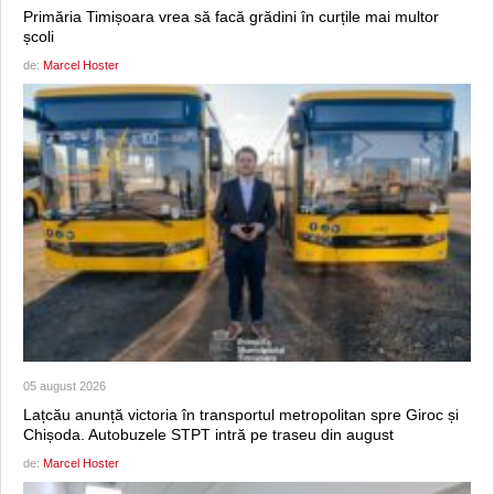
Primăria Timișoara vrea să facă grădini în curțile mai multor
școli
de:
Marcel Hoster
05 august 2026
Lațcău anunță victoria în transportul metropolitan spre Giroc și
Chișoda. Autobuzele STPT intră pe traseu din august
de:
Marcel Hoster