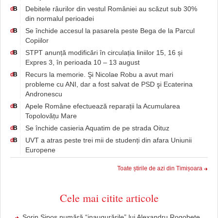
Debitele râurilor din vestul României au scăzut sub 30%
d
B
din normalul perioadei
Se închide accesul la pasarela peste Bega de la Parcul
d
B
Copiilor
STPT anunță modificări în circulația liniilor 15, 16 și
d
B
Expres 3, în perioada 10 – 13 august
Recurs la memorie. Şi Nicolae Robu a avut mari
d
B
probleme cu ANI, dar a fost salvat de PSD şi Ecaterina
Andronescu
Apele Române efectuează reparații la Acumularea
d
B
Topolovățu Mare
Se închide casieria Aquatim de pe strada Oituz
d
B
UVT a atras peste trei mii de studenți din afara Uniunii
d
B
Europene
Toate știrile de azi din Timișoara
Cele mai citite articole
Sorin Şipoş numără “inaugurările” lui Alexandru Rogobete