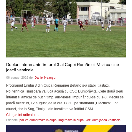
Dueluri interesante în turul 3 al Cupei României. Vezi cu cine
joacă vesticele
06 august 2026 de:
Daniel Neacșu
Programul turului 3 din Cupa României Betano s-a stabilit astăzi.
Politehnica Timișoara va juca acasă cu CSC Dumbrăvița. Cele două s-au
întâlnit și amical de puțin timp, alb-violeții impunându-se cu 1-0. Meciul se
joacă miercuri, 12 august, de la ora 17.30, pe stadionul „Electrica”. Tot
atunci, dar la Șag, Timișul din localitate va întâlni CSM...
Citeşte tot articolul
Etichete:
poli vs dumbravita in cupa
,
sag resita in cupa
,
Vezi cum joaca vesticele