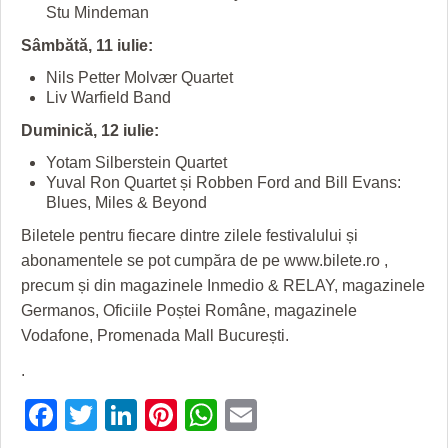
HARTA TIMIŞOAREI
Stu Mindeman
Sâmbătă, 11 iulie:
LICEE, ŞCOLI ŞI GRĂDINIŢE DIN TIMIŞ
Nils Petter Molvær Quartet
PRIMĂRIILE DIN TIMIŞ
Liv Warfield Band
Duminică, 12 iulie:
SFATUL MEDICULUI
Yotam Silberstein Quartet
SFATURI JURIDICE
Yuval Ron Quartet și Robben Ford and Bill Evans:
Blues, Miles & Beyond
Biletele pentru fiecare dintre zilele festivalului și
abonamentele se pot cumpăra de pe www.bilete.ro ,
precum și din magazinele Inmedio & RELAY, magazinele
Germanos, Oficiile Poștei Române, magazinele
Vodafone, Promenada Mall București.
.
Facebook
Twitter
LinkedIn
Pinterest
WhatsApp
Email