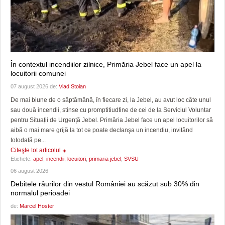
În contextul incendiilor zilnice, Primăria Jebel face un apel la
locuitorii comunei
07 august 2026 de:
Vlad Stoian
De mai biune de o săptămână, în fiecare zi, la Jebel, au avut loc câte unul
sau două incendii, stinse cu promptitiudfine de cei de la Serviciul Voluntar
pentru Situații de Urgență Jebel. Primăria Jebel face un apel locuitorilor să
aibă o mai mare grijă la tot ce poate declanşa un incendiu, invitând
totodată pe...
Citeşte tot articolul
Etichete:
apel
,
incendii
,
locuitori
,
primaria jebel
,
SVSU
06 august 2026
Debitele râurilor din vestul României au scăzut sub 30% din
normalul perioadei
de:
Marcel Hoster