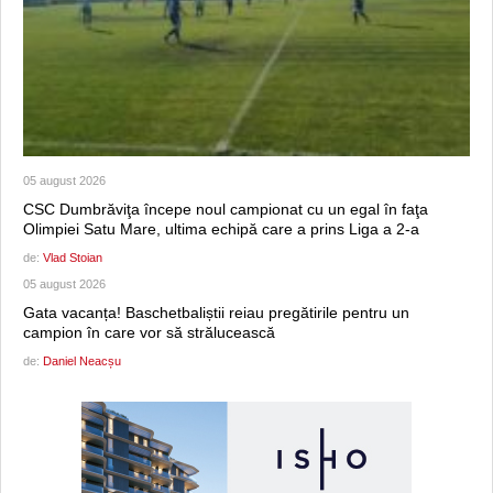
05 august 2026
CSC Dumbrăviţa începe noul campionat cu un egal în faţa
Olimpiei Satu Mare, ultima echipă care a prins Liga a 2-a
de:
Vlad Stoian
05 august 2026
Gata vacanța! Baschetbaliștii reiau pregătirile pentru un
campion în care vor să strălucească
de:
Daniel Neacșu