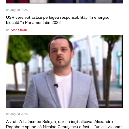
03 august 2026
USR cere vot astăzi pe legea responsabilității în energie,
blocată în Parlament din 2022
de:
Vlad Stoian
01 august 2026
A vrut să-l atace pe Bolojan, dar i-a ieşit altceva. Alexandru
Rogobete spune că Nicolae Ceauşescu a fost… “unicul vizionar