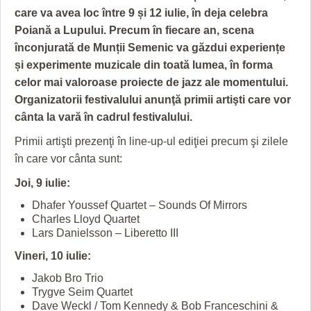
GRĂDINA TAICII DOMNULUI
CRONICĂ DE FILM
ACCIDENTE
care va avea loc între 9 și 12 iulie, în deja celebra
Poiană a Lupului. Precum în fiecare an, scena
ZIARISTU’ DE TERASĂ
UNDE MERGEM
ANUNŢURI
înconjurată de Munții Semenic va găzdui experiențe
CU OIŞTEA-N KIERKEGAARD
FILME DOCUMENTARE
INFO SI UTILE
și experimente muzicale din toată lumea, în forma
celor mai valoroase proiecte de jazz ale momentului.
FINANŢĂRI DE LA A LA Z
CLIPURI VIDEO
CULTURA
Organizatorii festivalului anunţă primii artişti care vor
cânta la vară în cadrul festivalului.
PE SURSE
JOCURI ONLINE
INVATAMANT
Primii artişti prezenţi în line-up-ul ediţiei precum şi zilele
JUSTITIE
în care vor cânta sunt:
FILME DOCUMENTARE
Joi, 9 iulie:
CLIPURI VIDEO
Dhafer Youssef Quartet – Sounds Of Mirrors
Charles Lloyd Quartet
JOCURI ONLINE
Lars Danielsson – Liberetto III
Vineri, 10 iulie:
DIVERSE
Jakob Bro Trio
FARMACII DIN TIMIŞOARA
Trygve Seim Quartet
Dave Weckl / Tom Kennedy & Bob Franceschini &