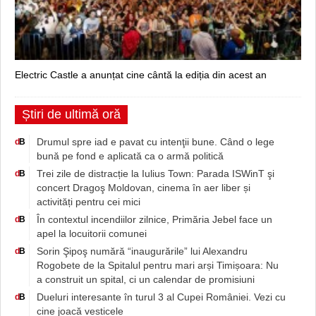
Electric Castle a anunțat cine cântă la ediția din acest an
Știri de ultimă oră
Drumul spre iad e pavat cu intenţii bune. Când o lege
d
B
bună pe fond e aplicată ca o armă politică
Trei zile de distracție la Iulius Town: Parada ISWinT şi
d
B
concert Dragoş Moldovan, cinema în aer liber și
activități pentru cei mici
În contextul incendiilor zilnice, Primăria Jebel face un
d
B
apel la locuitorii comunei
Sorin Şipoş numără “inaugurările” lui Alexandru
d
B
Rogobete de la Spitalul pentru mari arși Timișoara: Nu
a construit un spital, ci un calendar de promisiuni
Dueluri interesante în turul 3 al Cupei României. Vezi cu
d
B
cine joacă vesticele