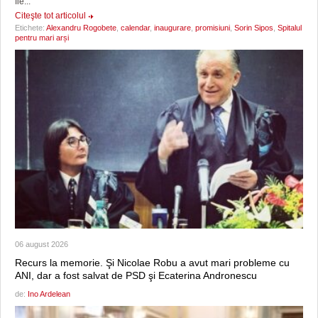
fie...
Citeşte tot articolul
Etichete:
Alexandru Rogobete
,
calendar
,
inaugurare
,
promisiuni
,
Sorin Sipos
,
Spitalul
pentru mari arși
06 august 2026
Recurs la memorie. Şi Nicolae Robu a avut mari probleme cu
ANI, dar a fost salvat de PSD şi Ecaterina Andronescu
de:
Ino Ardelean