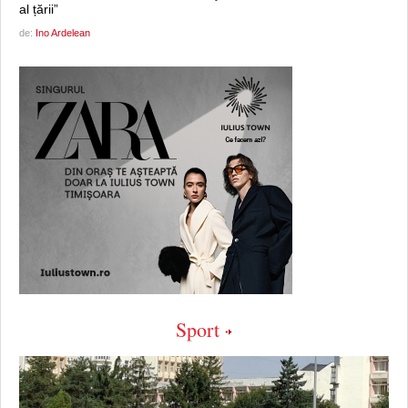
al țării”
de:
Ino Ardelean
Sport