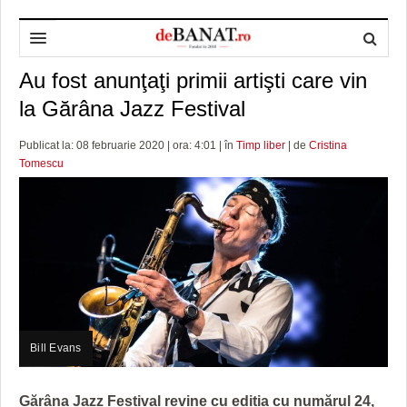
Au fost anunţaţi primii artişti care vin
HOME
la Gărâna Jazz Festival
ADMINISTRAȚIE
DESPRE NOI
Publicat la: 08 februarie 2020 | ora: 4:01 | în
Timp liber
| de
Cristina
POLITICĂ
REDACȚIA DEBANAT
PRIMĂRIA TIMIŞOARA
Tomescu
SPORT
POLITICA DE COOKIES
CONSILIUL JUDEŢEAN TIMIŞ
POLITICA
OPINII
POLITICA DE CONFIDENȚIALITATE
PREFECTURA TIMIŞ
POLI TIMISOARA
TIMP LIBER ȘI CULTURĂ
FOTBAL JUDETEAN
DOSARELE DEBANAT
ECONOMIC
ALTE SPORTURI
ETICA LUCIDITĂȚII ASISTATE
TIMP LIBER
SĂNĂTATE
JURNAL DE CAMPANIE
ULTRAMARIN VA RECOMANDA
AFACERI
Bill Evans
MAI MULTE
ZÂMBETE AMARE
CULTURA
Gărâna Jazz Festival revine cu ediția cu numărul 24,