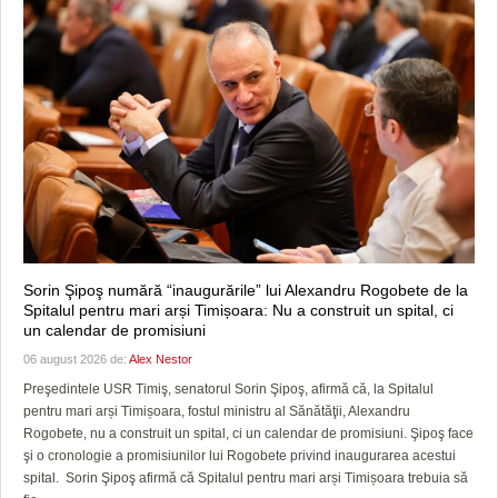
Sorin Şipoş numără “inaugurările” lui Alexandru Rogobete de la
Spitalul pentru mari arși Timișoara: Nu a construit un spital, ci
un calendar de promisiuni
06 august 2026 de:
Alex Nestor
Preşedintele USR Timiş, senatorul Sorin Şipoş, afirmă că, la Spitalul
pentru mari arși Timișoara, fostul ministru al Sănătăţii, Alexandru
Rogobete, nu a construit un spital, ci un calendar de promisiuni. Şipoş face
şi o cronologie a promisiunilor lui Rogobete privind inaugurarea acestui
spital. Sorin Şipoş afirmă că Spitalul pentru mari arși Timișoara trebuia să