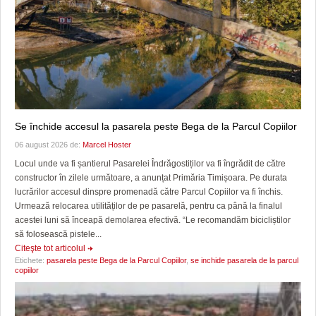
Se închide accesul la pasarela peste Bega de la Parcul Copiilor
06 august 2026 de:
Marcel Hoster
Locul unde va fi șantierul Pasarelei Îndrăgostiților va fi îngrădit de către
constructor în zilele următoare, a anunțat Primăria Timișoara. Pe durata
lucrărilor accesul dinspre promenadă către Parcul Copiilor va fi închis.
Urmează relocarea utilităților de pe pasarelă, pentru ca până la finalul
acestei luni să înceapă demolarea efectivă. “Le recomandăm bicicliștilor
să folosească pistele...
Citeşte tot articolul
Etichete:
pasarela peste Bega de la Parcul Copiilor
,
se inchide pasarela de la parcul
copiilor