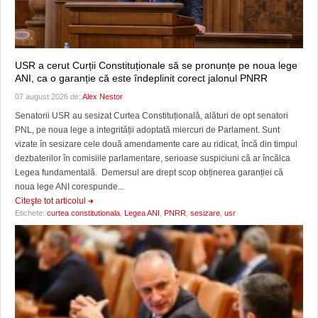
USR a cerut Curții Constituționale să se pronunțe pe noua lege
ANI, ca o garanție că este îndeplinit corect jalonul PNRR
07 august 2026 de:
Alex Nestor
Senatorii USR au sesizat Curtea Constituțională, alături de opt senatori
PNL, pe noua lege a integrității adoptată miercuri de Parlament. Sunt
vizate în sesizare cele două amendamente care au ridicat, încă din timpul
dezbaterilor în comisiile parlamentare, serioase suspiciuni că ar încălca
Legea fundamentală. Demersul are drept scop obținerea garanției că
noua lege ANI corespunde...
Citeşte tot articolul
Etichete:
curtea constitutionala
,
Legea ANI
,
PNRR
,
sesizare
,
usr