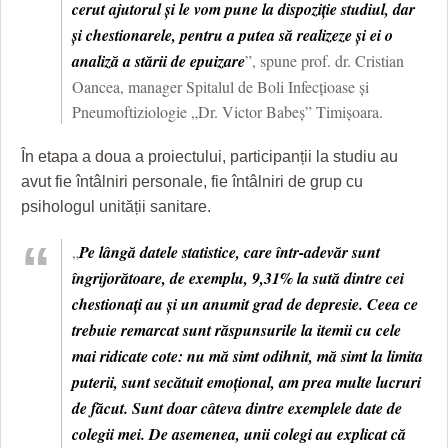
cerut ajutorul și le vom pune la dispoziție studiul, dar
și chestionarele, pentru a putea să realizeze și ei o
analiză a stării de epuizare
”, spune prof. dr. Cristian
Oancea, manager Spitalul de Boli Infecțioase și
Pneumoftiziologie „Dr. Victor Babeș” Timișoara.
În etapa a doua a proiectului, participanții la studiu au
avut fie întâlniri personale, fie întâlniri de grup cu
psihologul unității sanitare.
„
Pe lângă datele statistice, care într-adevăr sunt
îngrijorătoare, de exemplu, 9,31% la sută dintre cei
chestionați au și un anumit grad de depresie. Ceea ce
trebuie remarcat sunt răspunsurile la itemii cu cele
mai ridicate cote: nu mă simt odihnit, mă simt la limita
puterii, sunt secătuit emoțional, am prea multe lucruri
de făcut. Sunt doar câteva dintre exemplele date de
colegii mei. De asemenea, unii colegi au explicat că