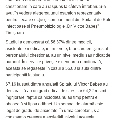
HARTA TIMIŞOAREI
chestionare în care au răspuns la câteva întrebări. S-a
LICEE, ŞCOLI ŞI GRĂDINIŢE DIN TIMIŞ
avut în vedere alegerea unui eșantion reprezentativ
pentru fiecare secție şi compartiment din Spitalul de Boli
PRIMĂRIILE DIN TIMIŞ
Infecțioase și Pneumoftiziologie „Dr. Victor Babeș”
Timișoara.
SFATUL MEDICULUI
Studiul a demonstrat că 56,37% dintre medicii,
SFATURI JURIDICE
asistentele medicale, infirmierele, brancardierii şi restul
personalului chestionat, au un nivel mediu sau ridicat de
burnout. În ceea ce privește extenuarea emoțională,
aceasta se regăsește în cazul a 55,88 la sută dintre
participanții la studiu.
67,16 la sută dintre angajații Spitalului Victor Babeș au
declarat că au un grad ridicat de stres, iar 64,22 resimt
îngrijorare, faptul că niciodată nu au timp pentru ei,
oboseală şi lipsa odihnei. Un semnal de alarmă este
legat de gradul de anxietate. În urma cercetării, s-a
constatat o creștere a anxietății, nivelul acesteia