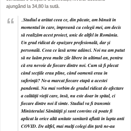
ajungând la 34,80 la sută.
„
Studiul a arătat ceea ce, din păcate, am bănuit în
momentul în care, împreună cu colegii mei, am decis
să realizăm acest proiect, unic de altfel în România.
Un grad ridicat de epuizare profesională, dar și
personală. Ceea ce lasă urme adânci. Noi nu am putut
să ne luăm prea multe zile libere în ultimul an, pentru
că era nevoie de fiecare dintre noi. Cum să fi plecat
când secțiile erau pline, când oamenii erau în
suferință? Ne-a marcat fiecare etapă a acestei
pandemii. Nu mai vorbim de gradul ridicat de afectare
a calității vieții care, însă, nu este doar în spital, ci
fiecare dintre noi îl simte. Studiul va fi transmis
Ministerului Sănătății şi sunt convins că poate fi
aplicat la orice altă unitate sanitară aflată în lupta anti
COVID. De altfel, mai mulți colegi din țară ne-au