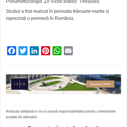
Pneumoftiziologie „Dr Victor Babeș” Timișoara.
Studiul a fost realizat în perioada februarie-martie și
reprezintă o premieră în România.
Facebook
Twitter
LinkedIn
Pinterest
WhatsApp
Email
Redacția deBanat.ro nu-și asumă responsabilitatea pentru comentariile
postate de utilizatori.