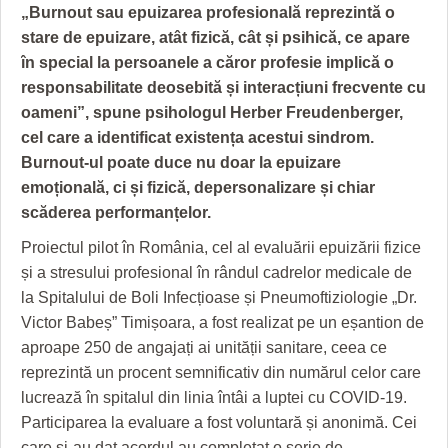
GRĂDINA TAICII DOMNULUI
CRONICĂ DE FILM
ACCIDENTE
„Burnout sau epuizarea profesională reprezintă o
stare de epuizare, atât fizică, cât și psihică, ce apare
ZIARISTU’ DE TERASĂ
UNDE MERGEM
ANUNŢURI
în special la persoanele a căror profesie implică o
CU OIŞTEA-N KIERKEGAARD
FILME DOCUMENTARE
INFO SI UTILE
responsabilitate deosebită și interacțiuni frecvente cu
oameni”, spune psihologul Herber Freudenberger,
FINANŢĂRI DE LA A LA Z
CLIPURI VIDEO
CULTURA
cel care a identificat existența acestui sindrom.
Burnout-ul poate duce nu doar la epuizare
PE SURSE
JOCURI ONLINE
INVATAMANT
emoțională, ci și fizică, depersonalizare și chiar
JUSTITIE
scăderea performanțelor.
Proiectul pilot în România, cel al evaluării epuizării fizice
FILME DOCUMENTARE
și a stresului profesional în rândul cadrelor medicale de
CLIPURI VIDEO
la Spitalului de Boli Infecțioase și Pneumoftiziologie „Dr.
Victor Babeș” Timișoara, a fost realizat pe un eșantion de
JOCURI ONLINE
aproape 250 de angajați ai unității sanitare, ceea ce
reprezintă un procent semnificativ din numărul celor care
DIVERSE
lucrează în spitalul din linia întâi a luptei cu COVID-19.
FARMACII DIN TIMIŞOARA
Participarea la evaluare a fost voluntară și anonimă. Cei
care și-au dat acordul au completat o serie de