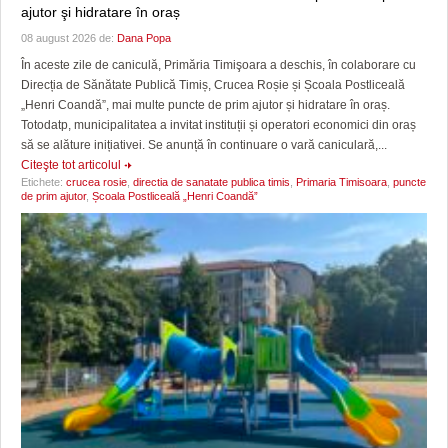
ajutor şi hidratare în oraș
08 august 2026 de:
Dana Popa
În aceste zile de caniculă, Primăria Timişoara a deschis, în colaborare cu
Direcția de Sănătate Publică Timiș, Crucea Roșie și Școala Postliceală
„Henri Coandă”, mai multe puncte de prim ajutor și hidratare în oraș.
Totodatp, municipalitatea a invitat instituții și operatori economici din oraș
să se alăture inițiativei. Se anunță în continuare o vară caniculară,...
Citeşte tot articolul
Etichete:
crucea rosie
,
directia de sanatate publica timis
,
Primaria Timisoara
,
puncte
de prim ajutor
,
Școala Postliceală „Henri Coandă”