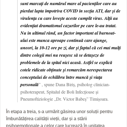
sunt marcați de numărul mare al pacienților care au
pierdut lupta împotriva COVID în secția ATI, dar și de
virulența cu care lovește aceste cumplit virus. Alții au
evidenţiat dramatismul cazurilor pe care le-au tratat.
Nu în ultimul rând, un factor important al burnout-
ului este munca aproape continuă care ajunge,
uneori, la 10-12 ore pe zi, dar și faptul că cei mai mulți
dintre colegii mei nu reușesc să se detașeze de
problemele de la spital nici acasă. Astfel se explică
cotele ridicate obţinute şi remarcăm nerespectarea
conceptului de echilibru ȋntre muncă şi viaţa
personală
” , spune Dana Biriș, psiholog clinician-
psihoterapeut, Spitalul de Boli Infecțioase și
Pneumoftiziologie „Dr. Victor Babeș” Timișoara.
În etapa a treia, s-a urmărit găsirea unor soluții pentru
îmbunătățirea calității vieții, dar și a stării
psihoemoționale a celor care lucrează în unitatea