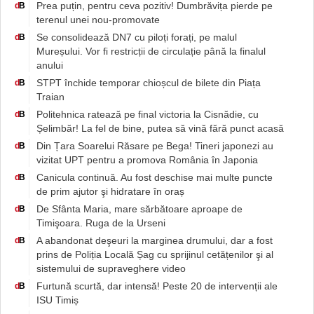
Prea puțin, pentru ceva pozitiv! Dumbrăvița pierde pe
d
B
terenul unei nou-promovate
Se consolidează DN7 cu piloți forați, pe malul
d
B
Mureșului. Vor fi restricții de circulație până la finalul
anului
STPT închide temporar chioșcul de bilete din Piața
d
B
Traian
Politehnica ratează pe final victoria la Cisnădie, cu
d
B
Șelimbăr! La fel de bine, putea să vină fără punct acasă
Din Țara Soarelui Răsare pe Bega! Tineri japonezi au
d
B
vizitat UPT pentru a promova România în Japonia
Canicula continuă. Au fost deschise mai multe puncte
d
B
de prim ajutor şi hidratare în oraș
De Sfânta Maria, mare sărbătoare aproape de
d
B
Timişoara. Ruga de la Urseni
A abandonat deşeuri la marginea drumului, dar a fost
d
B
prins de Poliția Locală Șag cu sprijinul cetățenilor şi al
sistemului de supraveghere video
Furtună scurtă, dar intensă! Peste 20 de intervenții ale
d
B
ISU Timiș