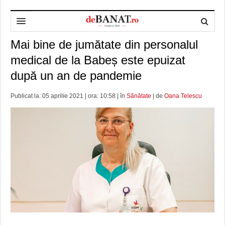
Mai bine de jumătate din personalul
HOME
medical de la Babeș este epuizat
ADMINISTRAȚIE
DESPRE NOI
după un an de pandemie
POLITICĂ
REDACȚIA DEBANAT
PRIMĂRIA TIMIŞOARA
Publicat la: 05 aprilie 2021 | ora: 10:58 | în
Sănătate
| de
Oana Telescu
SPORT
POLITICA DE COOKIES
CONSILIUL JUDEŢEAN TIMIŞ
POLITICA
OPINII
POLITICA DE CONFIDENȚIALITATE
PREFECTURA TIMIŞ
POLI TIMISOARA
TIMP LIBER ȘI CULTURĂ
FOTBAL JUDETEAN
DOSARELE DEBANAT
ECONOMIC
ALTE SPORTURI
ETICA LUCIDITĂȚII ASISTATE
TIMP LIBER
SĂNĂTATE
JURNAL DE CAMPANIE
ULTRAMARIN VA RECOMANDA
AFACERI
MAI MULTE
ZÂMBETE AMARE
CULTURA