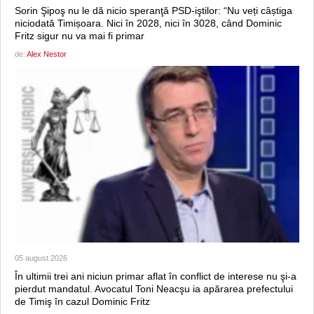
Sorin Şipoş nu le dă nicio speranţă PSD-iştilor: “Nu veți câștiga
niciodată Timișoara. Nici în 2028, nici în 3028, când Dominic
Fritz sigur nu va mai fi primar
de:
Alex Nestor
05 august 2026
În ultimii trei ani niciun primar aflat în conflict de interese nu şi-a
pierdut mandatul. Avocatul Toni Neacşu ia apărarea prefectului
de Timiş în cazul Dominic Fritz