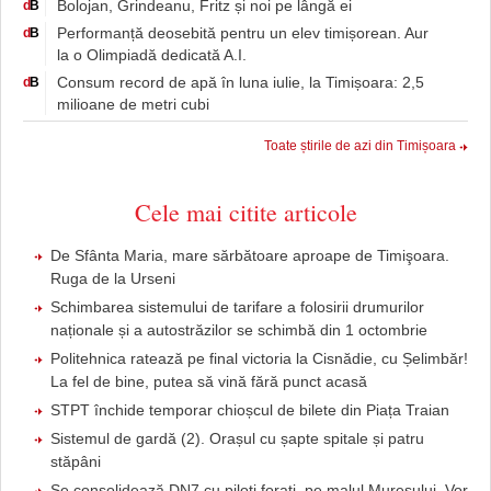
Bolojan, Grindeanu, Fritz și noi pe lângă ei
d
B
Performanță deosebită pentru un elev timișorean. Aur
d
B
la o Olimpiadă dedicată A.I.
Consum record de apă în luna iulie, la Timișoara: 2,5
d
B
milioane de metri cubi
Toate știrile de azi din Timișoara
Cele mai citite articole
De Sfânta Maria, mare sărbătoare aproape de Timişoara.
Ruga de la Urseni
Schimbarea sistemului de tarifare a folosirii drumurilor
naționale și a autostrăzilor se schimbă din 1 octombrie
Politehnica ratează pe final victoria la Cisnădie, cu Șelimbăr!
La fel de bine, putea să vină fără punct acasă
STPT închide temporar chioșcul de bilete din Piața Traian
Sistemul de gardă (2). Orașul cu șapte spitale și patru
stăpâni
Se consolidează DN7 cu piloți forați, pe malul Mureșului. Vor