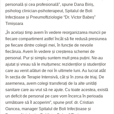
personală și cea profesională”, spune Dana Biriș,
psiholog clinician-psihoterapeut, Spitalul de Boli
Infecțioase și Pneumoftiziologie “Dr. Victor Babeș”
Timișoara
„În același timp avem în vedere reorganizarea muncii pe
fiecare compartiment astfel încât să fie redusă presiunea
pe fiecare dintre colegii mei, în funcție de nevoile
fiecăruia. Avem în vedere și creșterea schemei de
personal. Pur și simplu suntem mult prea puțini. Ne-au
ajutat și vreau să le mulțumesc rezidenților și studenților
care au venit alături de noi în ultimele luni. Au lucrat atât
în secția de Terapie Intensivă, cât și în zona de triaj. De
asemenea, avem colegi transferați de la alte unități
sanitare care au vrut să ne ajute. Cu toate acestea, există
un deficit de personal pe care vom încerca în perioada
următoare să îl acoperim”, spune prof. dr. Cristian
Oancea, manager Spitalul de Boli Infecțioase și