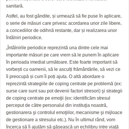
sanitară.
Astfel, au fost gândite, și urmează să fie puse în aplicare,
o serie de măsuri care privesc acordarea unor zile libere,
a concediilor de odihnă restante, dar și realizarea unor
întâlniri periodice.
„Întâlnirile periodice reprezintă una dintre cele mai
importante măsuri pe care vrem să le punem în aplicare
în perioada imediat următoare. Este foarte important să
vorbești cu oamenii, să le asculți frământările, să vezi ce
îi preocupă și cum îi poți ajuta. O altă abordare o
reprezintă strategiile de coping centrate pe problemă (ex:
surse care sunt sau pot devenii factori stresori) şi strategii
de coping centrate pe emoţii (ex: identificăm stresul
perceput de către personalul din instituţia noastră,
gestionarera şi controlul emoţiilor, mecanisme şi mijloace
de gestionare a stresului etc.). Nu în ultimul rând, vom
încerca să îi ajutăm să găsească un echilibru intre viață