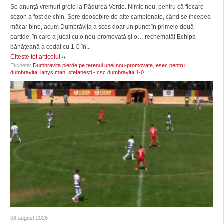
Se anunță vremuri grele la Pădurea Verde. Nimic nou, pentru că fiecare
sezon a fost de chin. Spre deosebire de alte campionate, când se începea
măcar bine, acum Dumbrăvița a scos doar un punct în primele două
partide, în care a jucat cu o nou-promovată și o… rechemată! Echipa
bănățeană a cedat cu 1-0 în...
Citeşte tot articolul
Etichete:
Dumbravita pierde pe terenul unei nou-promovate
,
esec pentru
dumbravita
,
ianys man
,
stefanesti - csc dumbravita 1-0
08 august 2026