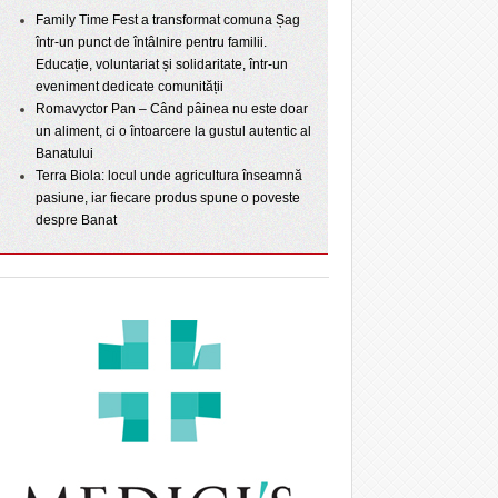
Family Time Fest a transformat comuna Șag
într-un punct de întâlnire pentru familii.
Educație, voluntariat și solidaritate, într-un
eveniment dedicate comunității
Romavyctor Pan – Când pâinea nu este doar
un aliment, ci o întoarcere la gustul autentic al
Banatului
Terra Biola: locul unde agricultura înseamnă
pasiune, iar fiecare produs spune o poveste
despre Banat