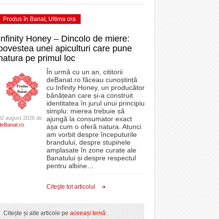
Produs în Banat
,
Ultima ora
Infinity Honey – Dincolo de miere:
povestea unei apiculturi care pune
natura pe primul loc
În urmă cu un an, cititorii
deBanat.ro făceau cunoștință
cu Infinity Honey, un producător
bănățean care și-a construit
identitatea în jurul unui principiu
simplu: mierea trebuie să
02 august 2026 de
ajungă la consumator exact
deBanat.ro
așa cum o oferă natura. Atunci
am vorbit despre începuturile
brandului, despre stupinele
amplasate în zone curate ale
Banatului și despre respectul
pentru albine
…
Citeşte tot articolul
Citește și alte articole pe
aceeași temă
: