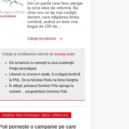
CLIPURI VIDEO
într-un partid care face alergie
- 3 August 2026
- 1
proiectelor derulate de instituție din fonduri
omovare
la orice idee de reformă. Ba
Ziua Timișoarei – City Celebration. Programul
- 11 December 2025
JOCURI ONLINE
europene/FOTO
chiar era un tip mai curăţel,
05 august 2026 de
amentul cu o victorie
- 3 August 2026
Ino Ardelean
ultimei zile
decent, care stăpânea limba
DIVERSE
română, având un lexic mai
- 25 July 2026
ANAF oferă persoanelor fizice posibilitatea să
dicat
odus
bogat de 100 de
…
Sărbătoarea continuă! Zeci de mii de oameni
beneficieze de Declarația Unică 212
FARMACII DIN
învins o echipă de
- 25 November 2025
au celebrat a treia seară la rând Ziua Timișoarei
precompletată
TIMIŞOARA
Citeşte tot articolul
uly 2026
- 2 August 2026
HARTA TIMIŞOAREI
Romanian Business Leaders lansează RBL
View all
- 19 November
Banat, prima filială din vestul țării
NL
LICEE, ŞCOLI ŞI
Citeşte şi următoarele articole de
acelaşi autor:
2025
e la
GRĂDINIŢE DIN TIMIŞ
July
De la bancul cu vameşii la ziua scadenţei.
View all
PRIMĂRIILE DIN TIMIŞ
Preţul dezmăţului
Liberali cu crucea-n spate. S-a băgat doctrină
SFATUL MEDICULUI
la PNL. De la Nicolae Robu la Alina Gorghiu
SFATURI JURIDICE
În sfârşit, primarul Dominic Fritz ajunge la
vorbele… preşedintelui Dominic Fritz
Grădina Taicii Domnului
,
Opinii
,
Ultima ora
Poli pornește o campanie pe care