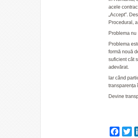
acele contract
„Accept”. Desi
Procedural, ai
Problema nu m
Problema est
formă nouă de
suficient cât 
adevărat.
Iar când parti
transparența î
Devine transp
Fac
T