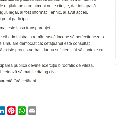
e digitale pe care nimeni nu le citește, dar toți apasă
gur, legal, ai fost informat. Tehnic, ai avut acces.
 putut participa.
ai este lipsa transparenței.
e că administrația românească începe să perfecționeze o
 simulare democratică: cetățeanul este consultat
să existe proces-verbal, dar nu suficient cât să conteze cu
ciparea publică devine exercițiu birocratic de viteză,
ncetează să mai fie dialog civic.
arență fără cetățeni.
ebook
witter
LinkedIn
Pinterest
WhatsApp
Email