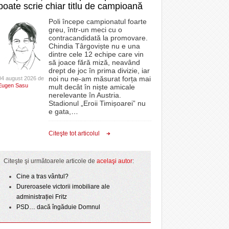
poate scrie chiar titlu de campioană
Poli începe campionatul foarte
greu, într-un meci cu o
contracandidată la promovare.
Chindia Târgoviște nu e una
dintre cele 12 echipe care vin
să joace fără miză, neavând
drept de joc în prima divizie, iar
noi nu ne-am măsurat forța mai
04 august 2026 de
Eugen Sasu
mult decât în niște amicale
nerelevante în Austria.
Stadionul „Eroii Timișoarei” nu
e gata,
…
Citeşte tot articolul
Citeşte şi următoarele articole de
acelaşi autor
:
Cine a tras vântul?
Dureroasele victorii imobiliare ale
administrației Fritz
PSD… dacă îngăduie Domnul