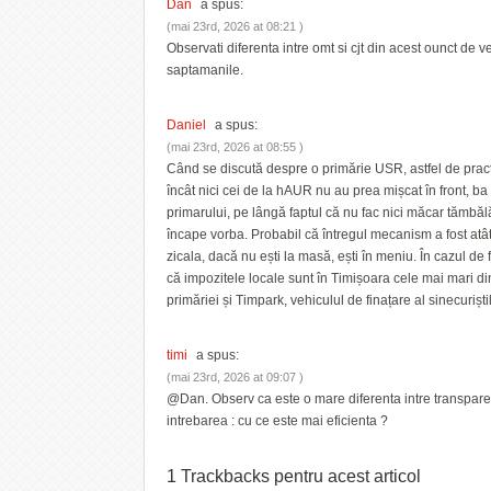
Dan
a spus:
(mai 23rd, 2026 at 08:21 )
Observati diferenta intre omt si cjt din acest ounct de v
saptamanile.
Daniel
a spus:
(mai 23rd, 2026 at 08:55 )
Când se discută despre o primărie USR, astfel de prac
încât nici cei de la hAUR nu au prea mișcat în front, ba
primarului, pe lângă faptul că nu fac nici măcar tămbălă
încape vorba. Probabil că întregul mecanism a fost atât 
zicala, dacă nu ești la masă, ești în meniu. În cazul de f
că impozitele locale sunt în Timișoara cele mai mari din
primăriei și Timpark, vehiculul de finațare al sinecurișt
timi
a spus:
(mai 23rd, 2026 at 09:07 )
@Dan. Observ ca este o mare diferenta intre transparen
intrebarea : cu ce este mai eficienta ?
1 Trackbacks pentru
acest articol