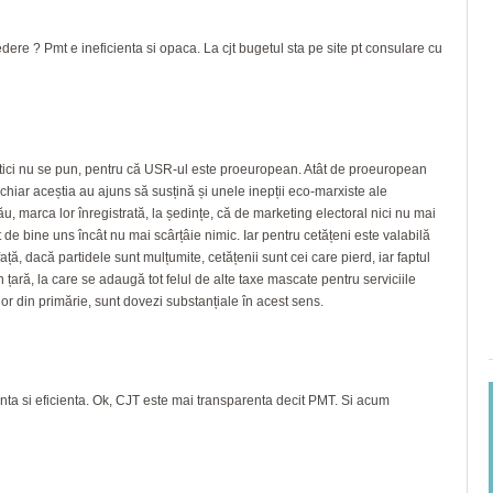
edere ? Pmt e ineficienta si opaca. La cjt bugetul sta pe site pt consulare cu
tici nu se pun, pentru că USR-ul este proeuropean. Atât de proeuropean
 chiar aceștia au ajuns să susțină și unele inepții eco-marxiste ale
u, marca lor înregistrată, la ședințe, că de marketing electoral nici nu mai
de bine uns încât nu mai scârțâie nimic. Iar pentru cetățeni este valabilă
ață, dacă partidele sunt mulțumite, cetățenii sunt cei care pierd, iar faptul
 țară, la care se adaugă tot felul de alte taxe mascate pentru serviciile
ilor din primărie, sunt dovezi substanțiale în acest sens.
ta si eficienta. Ok, CJT este mai transparenta decit PMT. Si acum