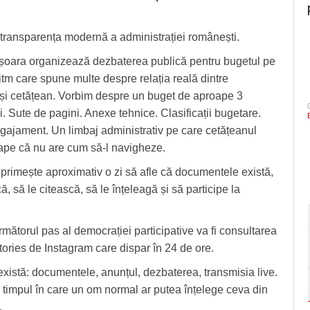
transparența modernă a administrației românești.
șoara organizează dezbaterea publică pentru bugetul pe
ritm care spune multe despre relația reală dintre
 și cetățean. Vorbim despre un buget de aproape 3
i. Sute de pagini. Anexe tehnice. Clasificații bugetare.
gajament. Un limbaj administrativ pe care cetățeanul
ape că nu are cum să-l navigheze.
 primește aproximativ o zi să afle că documentele există,
, să le citească, să le înțeleagă și să participe la
rmătorul pas al democrației participative va fi consultarea
stories de Instagram care dispar în 24 de ore.
 există: documentele, anunțul, dezbaterea, transmisia live.
 timpul în care un om normal ar putea înțelege ceva din
.