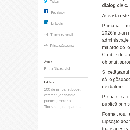
Twitter
dialog civic.
Facebook
Aceasta este 
Linkedin
Primăria Timi
2026 într-un 
Trimite pe email
administrație
Printează pagina
miliarde de le
Credite de an
Autor
obișnuit apro
Radu Nicosevici
Și cetățeanul
să le găsească
Etichete
dezbatere.
100 de milioane
,
buget
,
cetatean
,
dezbatere
Probabil că u
publica
,
Primaria
publică prin 
Timisoara
,
transparenta
Formal, totul
Lipsește doar
toate acestea