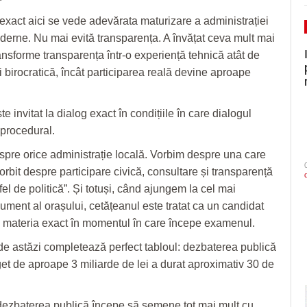
exact aici se vede adevărata maturizare a administrației
erne. Nu mai evită transparența. A învățat ceva mult mai
ransforme transparența într-o experiență tehnică atât de
 birocratică, încât participarea reală devine aproape
e invitat la dialog exact în condițiile în care dialogul
procedural.
pre orice administrație locală. Vorbim despre una care
vorbit despre participare civică, consultare și transparență
el de politică”. Și totuși, când ajungem la cel mai
ument al orașului, cetățeanul este tratat ca un candidat
 materia exact în momentul în care începe examenul.
a de astăzi completează perfect tabloul: dezbaterea publică
et de aproape 3 miliarde de lei a durat aproximativ 30 de
dezbaterea publică începe să semene tot mai mult cu