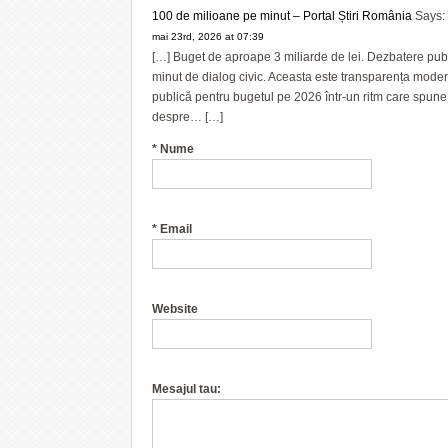
100 de milioane pe minut – Portal Știri România
Says:
mai 23rd, 2026 at 07:39
[…] Buget de aproape 3 miliarde de lei. Dezbatere publ
minut de dialog civic. Aceasta este transparența mode
publică pentru bugetul pe 2026 într-un ritm care spune 
despre… […]
*
Nume
*
Email
Website
Mesajul tau: