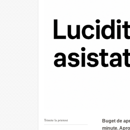
Trimite la prieteni
Buget de apr
minute. Apro