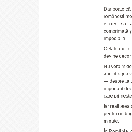
Dar poate că 
românești mod
eficient: să t
comprimată și
imposibilă.
Cetățeanul est
devine decor 
Nu vorbim des
ani întregi a 
— despre „altf
important doc
care primește
Iar realitate
pentru un bug
minute.
În România, 