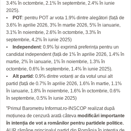
3.4% în octombrie, 2.1% în septembrie, 2.4% în iunie
2025).
•
POT
: pentru POT ar vota 1.9% dintre alegători (față de
3.6% în aprilie 2026, 3% în martie 2026, 5% în ianuarie,
3.1% în noiembrie, 2.6% în octombrie, 3.3% în
septembrie, 4.2% în iunie 2025)
•
Independent
: 0.9% își exprimă preferința pentru un
candidat independent (față de 1% în aprilie 2026, 1.4% în
martie, 2% în ianuarie, 1% în noiembrie, 1.3% în
octombrie, 0.6% în septembrie, 1.4% în iunie 2025).
•
Alt partid
: 0.9% dintre votanți ar da votul unui alt
partid (față de 0.7% în aprilie 2026, 1.6% în martie, 1.1%
în ianuarie, 1.8% în noiembrie, 1.6% în octombrie, 0.6%
în septembrie, 0.5% în iunie 2025)
”Primul Barometru Informat.ro-INSCOP realizat după
moțiunea de cenzură arată câteva
modificări importante
în intenția de vot a românilor pentru partidele politice.
AUR rămâne principalul partid din România în intenția de