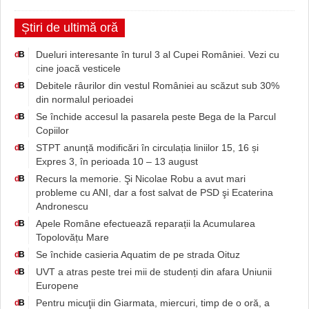
Știri de ultimă oră
Dueluri interesante în turul 3 al Cupei României. Vezi cu
d
B
cine joacă vesticele
Debitele râurilor din vestul României au scăzut sub 30%
d
B
din normalul perioadei
Se închide accesul la pasarela peste Bega de la Parcul
d
B
Copiilor
STPT anunță modificări în circulația liniilor 15, 16 și
d
B
Expres 3, în perioada 10 – 13 august
Recurs la memorie. Şi Nicolae Robu a avut mari
d
B
probleme cu ANI, dar a fost salvat de PSD şi Ecaterina
Andronescu
Apele Române efectuează reparații la Acumularea
d
B
Topolovățu Mare
Se închide casieria Aquatim de pe strada Oituz
d
B
UVT a atras peste trei mii de studenți din afara Uniunii
d
B
Europene
Pentru micuţii din Giarmata, miercuri, timp de o oră, a
d
B