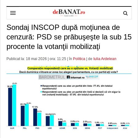
Sondaj INSCOP după moţiunea de
HOME
cenzură: PSD se prăbuşeşte la sub 15
ADMINISTRAȚIE
DESPRE NOI
procente la votanţii mobilizaţi
POLITICĂ
REDACȚIA DEBANAT
PRIMĂRIA TIMIŞOARA
Publicat la: 18 mai 2026 | ora: 11:25 | în
Politica
| de
Iulia Ardelean
SPORT
POLITICA DE COOKIES
CONSILIUL JUDEŢEAN TIMIŞ
POLITICA
OPINII
POLITICA DE CONFIDENȚIALITATE
PREFECTURA TIMIŞ
POLI TIMISOARA
TIMP LIBER ȘI CULTURĂ
FOTBAL JUDETEAN
DOSARELE DEBANAT
ECONOMIC
ALTE SPORTURI
ETICA LUCIDITĂȚII ASISTATE
TIMP LIBER
SĂNĂTATE
JURNAL DE CAMPANIE
ULTRAMARIN VA RECOMANDA
AFACERI
MAI MULTE
ZÂMBETE AMARE
CULTURA