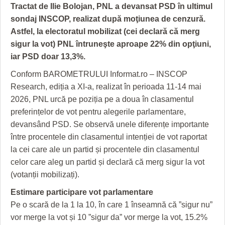
GRĂDINA TAICII DOMNULUI
CRONICĂ DE FILM
ACCIDENTE
Tractat de Ilie Bolojan, PNL a devansat PSD în ultimul
sondaj INSCOP, realizat după moţiunea de cenzură.
ZIARISTU’ DE TERASĂ
UNDE MERGEM
ANUNŢURI
Astfel, la electoratul mobilizat (cei declară că merg
CU OIŞTEA-N KIERKEGAARD
FILME DOCUMENTARE
INFO SI UTILE
sigur la vot) PNL întruneşte aproape 22% din opţiuni,
iar PSD doar 13,3%.
FINANŢĂRI DE LA A LA Z
CLIPURI VIDEO
CULTURA
Conform BAROMETRULUI Informat.ro – INSCOP
PE SURSE
JOCURI ONLINE
INVATAMANT
Research, ediția a XI-a, realizat în perioada 11-14 mai
2026, PNL urcă pe poziția pe a doua în clasamentul
JUSTITIE
preferințelor de vot pentru alegerile parlamentare,
devansând PSD. Se observă unele diferențe importante
FILME DOCUMENTARE
între procentele din clasamentul intenției de vot raportat
CLIPURI VIDEO
la cei care ale un partid și procentele din clasamentul
celor care aleg un partid și declară că merg sigur la vot
JOCURI ONLINE
(votanții mobilizați).
DIVERSE
Estimare participare vot parlamentare
Pe o scară de la 1 la 10, în care 1 înseamnă că ”sigur nu”
FARMACII DIN TIMIŞOARA
vor merge la vot și 10 ”sigur da” vor merge la vot, 15.2%