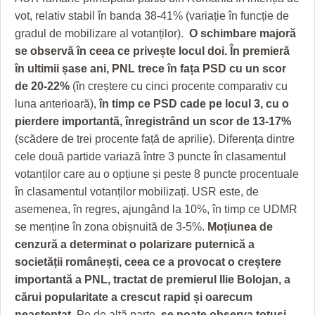
vot, relativ stabil în banda 38-41% (variație în funcție de
gradul de mobilizare al votanților).
O schimbare majoră
se observă în ceea ce privește locul doi. În premieră
în ultimii șase ani, PNL trece în fața PSD cu un scor
de 20-22%
(în creștere cu cinci procente comparativ cu
luna anterioară),
în timp ce PSD cade pe locul 3, cu o
pierdere importantă, înregistrând un scor de 13-17%
(scădere de trei procente față de aprilie). Diferența dintre
cele două partide variază între 3 puncte în clasamentul
votanților care au o opțiune și peste 8 puncte procentuale
în clasamentul votanților mobilizați. USR este, de
asemenea, în regres, ajungând la 10%, în timp ce UDMR
se menține în zona obișnuită de 3-5%.
Moțiunea de
cenzură a determinat o polarizare puternică a
societății românești, ceea ce a provocat o creștere
importantă a PNL, tractat de premierul Ilie Bolojan, a
cărui popularitate a crescut rapid și oarecum
neașteptat
. Pe de altă parte,
se poate observa totuși