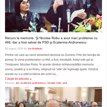
Recurs la memorie. Şi Nicolae Robu a avut mari probleme cu
ANI, dar a fost salvat de PSD şi Ecaterina Andronescu
06 august 2026 de:
Ino Ardelean
Printre cei care au cerut vehement demisia lui Dominic Fritz din funcţia de
primar, în urma problemelor cu ANI, a fost, inevitabil, fostul edil-şef al
Timişoarei, Nicolae Robu. În aceste rânduri reîmprospătăm memoria
unora, posibil şi a lui Robu, obişnuit să “uite” de îngheaţă apele. Fiindcă
acesta nu s-a uitat la bârna din ochii lui,...
Citeşte tot articolul
Etichete:
ani
,
ecaterina andronescu
,
nicolae robu
,
psd