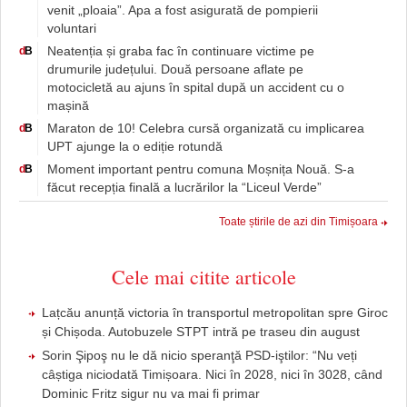
venit „ploaia”. Apa a fost asigurată de pompierii
voluntari
Neatenția și graba fac în continuare victime pe
d
B
drumurile județului. Două persoane aflate pe
motocicletă au ajuns în spital după un accident cu o
mașină
Maraton de 10! Celebra cursă organizată cu implicarea
d
B
UPT ajunge la o ediție rotundă
Moment important pentru comuna Moșnița Nouă. S-a
d
B
făcut recepția finală a lucrărilor la “Liceul Verde”
Toate știrile de azi din Timișoara
Cele mai citite articole
Lațcău anunță victoria în transportul metropolitan spre Giroc
și Chișoda. Autobuzele STPT intră pe traseu din august
Sorin Şipoş nu le dă nicio speranţă PSD-iştilor: “Nu veți
câștiga niciodată Timișoara. Nici în 2028, nici în 3028, când
Dominic Fritz sigur nu va mai fi primar