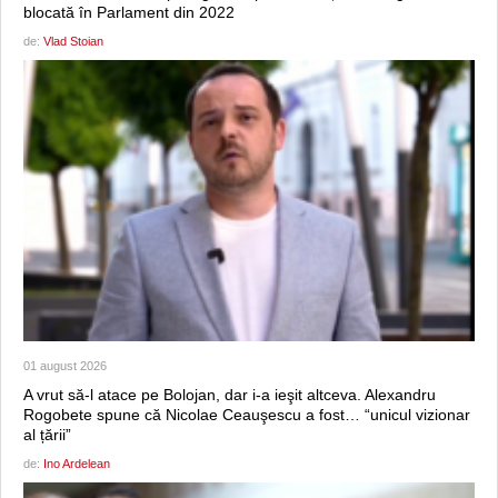
blocată în Parlament din 2022
de:
Vlad Stoian
01 august 2026
A vrut să-l atace pe Bolojan, dar i-a ieşit altceva. Alexandru
Rogobete spune că Nicolae Ceauşescu a fost… “unicul vizionar
al țării”
de:
Ino Ardelean