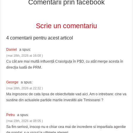
Comentarii prin facebook
Scrie un comentariu
4 comentarii pentru
acest articol
Daniel
a spus:
(mai 18th, 2026 at 16:08 )
Cu cât are mai multă influență Craiolguța în P$D, cu atât merge acesta în
direcția luată de PRM.
George
a spus:
(mai 18th, 2026 at 22:32 )
Ma ingrozesc de cata lipsa de obiectivitate vad aici. Am o intrebare: cine va
sustine din actualele partide marile investitii ale Timisoarei ?
Petru
a spus:
(mai 19th, 2026 at 08:05 )
Sa fim seriosi, inscop nu e chiar cea mai de incredere si impartiala agentie
de sondaj, s-a vazut la ultimele alegeri.