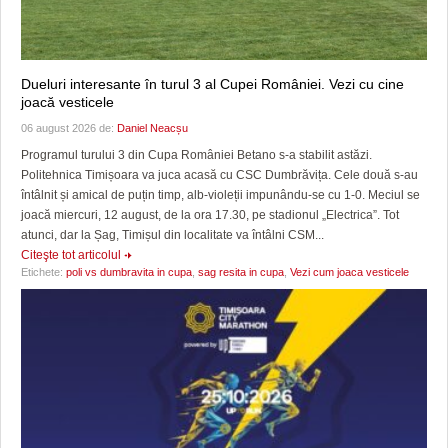
Dueluri interesante în turul 3 al Cupei României. Vezi cu cine
joacă vesticele
06 august 2026 de:
Daniel Neacșu
Programul turului 3 din Cupa României Betano s-a stabilit astăzi.
Politehnica Timișoara va juca acasă cu CSC Dumbrăvița. Cele două s-au
întâlnit și amical de puțin timp, alb-violeții impunându-se cu 1-0. Meciul se
joacă miercuri, 12 august, de la ora 17.30, pe stadionul „Electrica”. Tot
atunci, dar la Șag, Timișul din localitate va întâlni CSM...
Citeşte tot articolul
Etichete:
poli vs dumbravita in cupa
,
sag resita in cupa
,
Vezi cum joaca vesticele