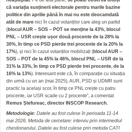
că variația susținerii electorale pentru marile bazine
politice din aprilie până în mai nu este deocamdată
atât de mare
nici în cazul votanților care aleg un partid
(
blocul AUR – SOS – POT se menține la 43%, blocul
PNL – USR crește ușor două procente de la 28% la
30%, în timp ce PSD pierde trei procente de la 20% la
17%
), și nici în cazul votanților mobilizați (
blocul AUR –
SOS – POT de la 45% la 46%, blocul PNL – USR de la
31% la 33%, în timp ce PSD pierde trei procente, de la
16% la 13%
). Interesant este că, în comparație cu situația
din urmă cu un an (mai 2025), AUR, PSD și UDMR sunt
practic la același scor, în timp ce PNL crește cu patru
procente, iar USR scade cu 2 procente”, a comentat
Remus Ștefureac, director INSCOP Research.
Metodologie:
Datele au fost culese în perioada 11-14
mai 2026. Metoda de cercetare: interviu prin intermediul
chestionarului. Datele au fost culese prin metoda CATI