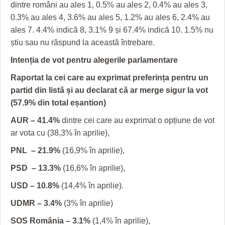
HARTA TIMIŞOAREI
dintre români au ales 1, 0.5% au ales 2, 0.4% au ales 3,
0.3% au ales 4, 3.6% au ales 5, 1.2% au ales 6, 2.4% au
LICEE, ŞCOLI ŞI GRĂDINIŢE DIN TIMIŞ
ales 7. 4.4% indică 8, 3.1% 9 și 67.4% indică 10. 1.5% nu
știu sau nu răspund la această întrebare.
PRIMĂRIILE DIN TIMIŞ
Intenția de vot pentru alegerile parlamentare
SFATUL MEDICULUI
Raportat la cei care au exprimat preferința pentru un
SFATURI JURIDICE
partid din listă și au declarat că ar merge sigur la vot
(57.9% din total eșantion)
AUR – 41.4%
dintre cei care au exprimat o opțiune de vot
ar vota cu (38,3% în aprilie),
PNL – 21.9%
(16,9% în aprilie),
PSD – 13.3%
(16,6% în aprilie),
USD – 10.8%
(14,4% în aprilie).
UDMR – 3.4%
(3% în aprilie)
SOS România – 3.1%
(1,4% în aprilie),