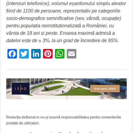
(interviuri telefonice), volumul eșantionului simplu aleator
fiind de 1100 de persoane, reprezentativ pe categoriile
socio-demografice semnificative (sex, vârstă, ocupație)
pentru populația neinstituționalizată a României, cu
vârsta de 18 ani și peste. Eroarea maximă admisă a
datelor este de ± 3%, la un grad de încredere de 95%.
Facebook
Twitter
LinkedIn
Pinterest
WhatsApp
Email
Redacția deBanat.ro nu-și asumă responsabilitatea pentru comentariile
postate de utilizatori.