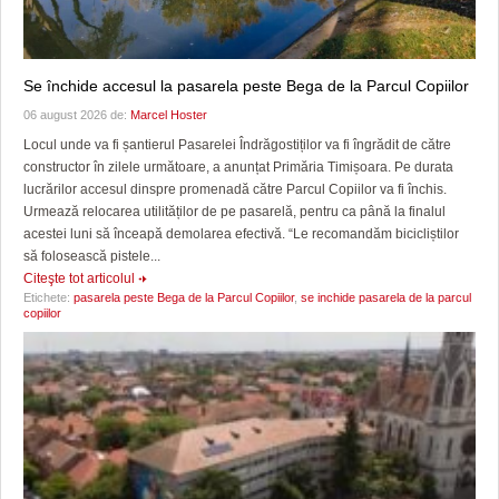
Se închide accesul la pasarela peste Bega de la Parcul Copiilor
06 august 2026 de:
Marcel Hoster
Locul unde va fi șantierul Pasarelei Îndrăgostiților va fi îngrădit de către
constructor în zilele următoare, a anunțat Primăria Timișoara. Pe durata
lucrărilor accesul dinspre promenadă către Parcul Copiilor va fi închis.
Urmează relocarea utilităților de pe pasarelă, pentru ca până la finalul
acestei luni să înceapă demolarea efectivă. “Le recomandăm bicicliștilor
să folosească pistele...
Citeşte tot articolul
Etichete:
pasarela peste Bega de la Parcul Copiilor
,
se inchide pasarela de la parcul
copiilor