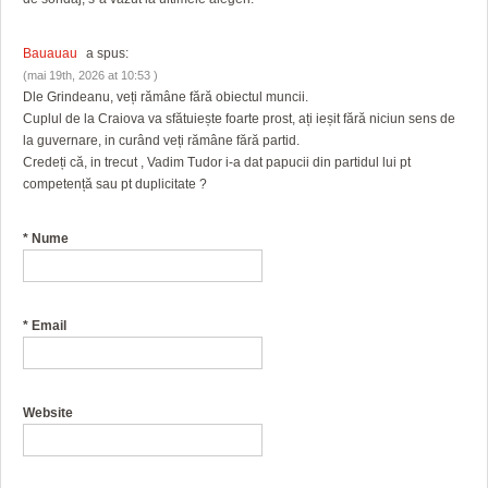
Bauauau
a spus:
(mai 19th, 2026 at 10:53 )
Dle Grindeanu, veți rămâne fără obiectul muncii.
Cuplul de la Craiova va sfătuiește foarte prost, ați ieșit fără niciun sens de
la guvernare, in curând veți rămâne fără partid.
Credeți că, in trecut , Vadim Tudor i-a dat papucii din partidul lui pt
competență sau pt duplicitate ?
*
Nume
*
Email
Website