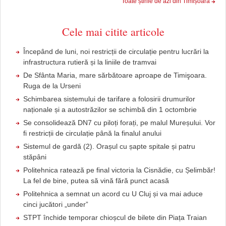
Toate știrile de azi din Timișoara
Cele mai citite articole
Începând de luni, noi restricții de circulație pentru lucrări la
infrastructura rutieră și la liniile de tramvai
De Sfânta Maria, mare sărbătoare aproape de Timişoara.
Ruga de la Urseni
Schimbarea sistemului de tarifare a folosirii drumurilor
naționale și a autostrăzilor se schimbă din 1 octombrie
Se consolidează DN7 cu piloți forați, pe malul Mureșului. Vor
fi restricții de circulație până la finalul anului
Sistemul de gardă (2). Orașul cu șapte spitale și patru
stăpâni
Politehnica ratează pe final victoria la Cisnădie, cu Șelimbăr!
La fel de bine, putea să vină fără punct acasă
Politehnica a semnat un acord cu U Cluj și va mai aduce
cinci jucători „under”
STPT închide temporar chioșcul de bilete din Piața Traian