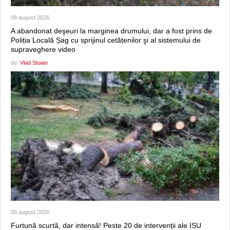
08 august 2026
A abandonat deşeuri la marginea drumului, dar a fost prins de
Poliția Locală Șag cu sprijinul cetățenilor şi al sistemului de
supraveghere video
de:
Vlad Stoian
08 august 2026
Furtună scurtă, dar intensă! Peste 20 de intervenții ale ISU