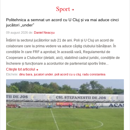
Sport
Politehnica a semnat un acord cu U Cluj și va mai aduce cinci
jucători „under”
09 august 2026 de:
Daniel Neacșu
Întăriri la sectorul jucătorilor sub 21 de ani. Poli și U Cluj un acord de
colaborare care la prima vedere va aduce câștig clubului bănățean. În
condițiile în care FRF a aprobat, în această vară, Regulamentul de
Cooperare a Cluburilor (detalii, aici), stabilind cadrul juridic, condițiile de
încheiere și funcționare a acordurilor de parteneriat sportiv între...
Citeşte tot articolul
Etichete:
dinu bara
,
jucatori under
,
poli acord cu u cluj
,
radu constantea