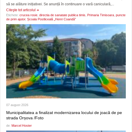
să se alăture inițiativei. Se anunță în continuare o vară caniculară,...
Citeşte tot articolul
Etichete:
crucea rosie
,
directia de sanatate publica timis
,
Primaria Timisoara
,
puncte
de prim ajutor
,
Școala Postliceală „Henri Coandă”
07 august 2026
Municipalitatea a finalizat modernizarea locului de joacă de pe
strada Orșova /Foto
de:
Marcel Hoster