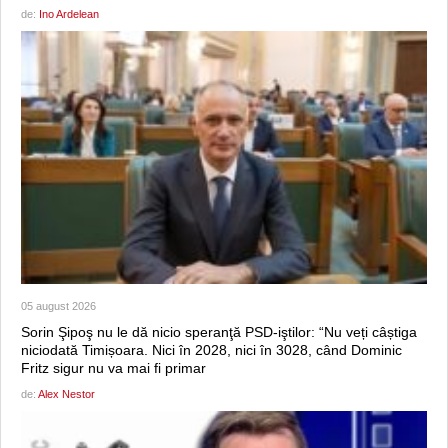
de:
Ino Ardelean
05 august 2026
Sorin Şipoş nu le dă nicio speranţă PSD-iştilor: “Nu veți câștiga
niciodată Timișoara. Nici în 2028, nici în 3028, când Dominic
Fritz sigur nu va mai fi primar
de:
Alex Nestor