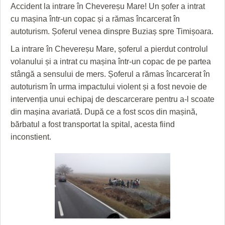
GRĂDINA TAICII DOMNULUI
CRONICĂ DE FILM
ACCIDENTE
Accident la intrare în Chevereșu Mare! Un șofer a intrat
cu mașina într-un copac și a rămas încarcerat în
ZIARISTU’ DE TERASĂ
UNDE MERGEM
ANUNŢURI
autoturism. Șoferul venea dinspre Buziaș spre Timișoara.
CU OIŞTEA-N KIERKEGAARD
FILME DOCUMENTARE
INFO SI UTILE
La intrare în Chevereșu Mare, șoferul a pierdut controlul
volanului și a intrat cu mașina într-un copac de pe partea
FINANŢĂRI DE LA A LA Z
CLIPURI VIDEO
CULTURA
stângă a sensului de mers. Șoferul a rămas încarcerat în
PE SURSE
JOCURI ONLINE
INVATAMANT
autoturism în urma impactului violent și a fost nevoie de
intervenția unui echipaj de descarcerare pentru a-l scoate
JUSTITIE
din mașina avariată. După ce a fost scos din mașină,
bărbatul a fost transportat la spital, acesta fiind
FILME DOCUMENTARE
inconstient.
CLIPURI VIDEO
JOCURI ONLINE
DIVERSE
FARMACII DIN TIMIŞOARA