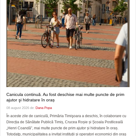
Canicula continuă. Au fost deschise mai multe puncte de prim
ajutor şi hidratare în oraș
08 august 2026 de:
Dana Popa
În aceste zile de caniculă, Primăria Timişoara a deschis, în colaborare cu
Direcția de Sănătate Publică Timiș, Crucea Roșie și Școala Postliceală
„Henri Coandă”, mai multe puncte de prim ajutor și hidratare în oraș.
Totodatp, municipalitatea a invitat instituții și operatori economici din oraș