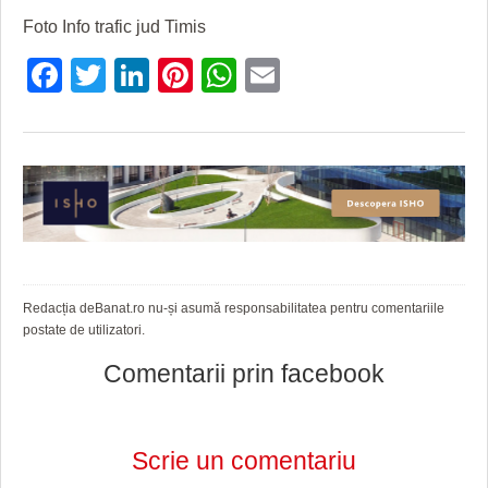
HARTA TIMIŞOAREI
Foto Info trafic jud Timis
LICEE, ŞCOLI ŞI GRĂDINIŢE DIN TIMIŞ
Facebook
Twitter
LinkedIn
Pinterest
WhatsApp
Email
PRIMĂRIILE DIN TIMIŞ
SFATUL MEDICULUI
SFATURI JURIDICE
Redacția deBanat.ro nu-și asumă responsabilitatea pentru comentariile
postate de utilizatori.
Comentarii prin facebook
Scrie un comentariu