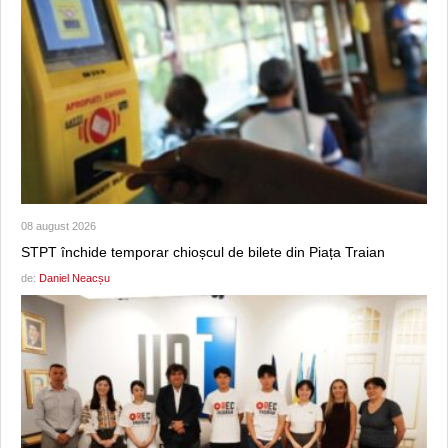
08 august 2026
STPT închide temporar chioșcul de bilete din Piața Traian
de:
Daniel Neacșu