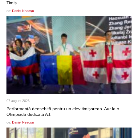
Timiș
de:
Daniel Neacșu
07 august 2026
Performanță deosebită pentru un elev timișorean. Aur la o
Olimpiadă dedicată A.I.
de:
Daniel Neacșu