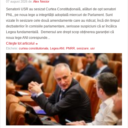
07 august 2026 de:
Alex Nestor
Senatorii USR au sesizat Curtea Constituțională, alături de opt senatori
PNL, pe noua lege a integrității adoptată miercuri de Parlament. Sunt
vizate în sesizare cele două amendamente care au ridicat, încă din timpul
dezbaterilor în comisiile parlamentare, serioase suspiciuni că ar încălca
Legea fundamentală. Demersul are drept scop obținerea garanției că
noua lege ANI corespunde...
Citeşte tot articolul
Etichete:
curtea constitutionala
,
Legea ANI
,
PNRR
,
sesizare
,
usr