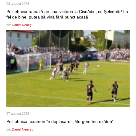
08 august 2026
Politehnica ratează pe final victoria la Cisnădie, cu Șelimbăr! La
fel de bine, putea să vină fără punct acasă
de:
Daniel Neacșu
07 august 2026
Politehnica, examen în deplasare: „Mergem încrezători”
de:
Daniel Neacșu