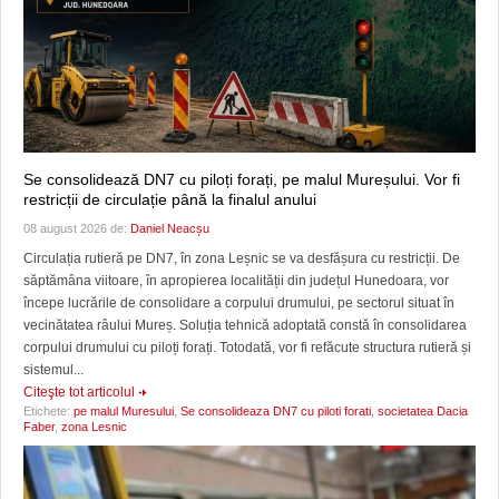
Se consolidează DN7 cu piloți forați, pe malul Mureșului. Vor fi
restricții de circulație până la finalul anului
08 august 2026 de:
Daniel Neacșu
Circulația rutieră pe DN7, în zona Leșnic se va desfășura cu restricții. De
săptămâna viitoare, în apropierea localității din județul Hunedoara, vor
începe lucrările de consolidare a corpului drumului, pe sectorul situat în
vecinătatea râului Mureș. Soluția tehnică adoptată constă în consolidarea
corpului drumului cu piloți forați. Totodată, vor fi refăcute structura rutieră și
sistemul...
Citeşte tot articolul
Etichete:
pe malul Muresului
,
Se consolideaza DN7 cu piloti forati
,
societatea Dacia
Faber
,
zona Lesnic