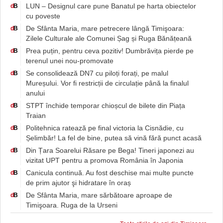
LUN – Designul care pune Banatul pe harta obiectelor
d
B
cu poveste
De Sfânta Maria, mare petrecere lângă Timişoara:
d
B
Zilele Culturale ale Comunei Șag și Ruga Bănățeană
Prea puțin, pentru ceva pozitiv! Dumbrăvița pierde pe
d
B
terenul unei nou-promovate
Se consolidează DN7 cu piloți forați, pe malul
d
B
Mureșului. Vor fi restricții de circulație până la finalul
anului
STPT închide temporar chioșcul de bilete din Piața
d
B
Traian
Politehnica ratează pe final victoria la Cisnădie, cu
d
B
Șelimbăr! La fel de bine, putea să vină fără punct acasă
Din Țara Soarelui Răsare pe Bega! Tineri japonezi au
d
B
vizitat UPT pentru a promova România în Japonia
Canicula continuă. Au fost deschise mai multe puncte
d
B
de prim ajutor şi hidratare în oraș
De Sfânta Maria, mare sărbătoare aproape de
d
B
Timişoara. Ruga de la Urseni