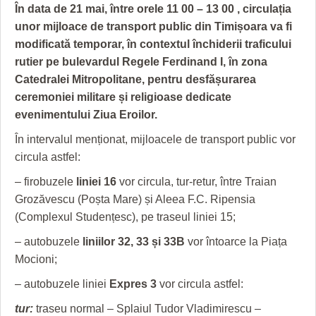
GRĂDINA TAICII DOMNULUI
CRONICĂ DE FILM
ACCIDENTE
În data de 21 mai, între orele 11 00 – 13 00 , circulația
unor mijloace de transport public din Timișoara va fi
ZIARISTU’ DE TERASĂ
UNDE MERGEM
ANUNŢURI
modificată temporar, în contextul închiderii traficului
CU OIŞTEA-N KIERKEGAARD
FILME DOCUMENTARE
INFO SI UTILE
rutier pe bulevardul Regele Ferdinand I, în zona
Catedralei Mitropolitane, pentru desfășurarea
FINANŢĂRI DE LA A LA Z
CLIPURI VIDEO
CULTURA
ceremoniei militare și religioase dedicate
evenimentului Ziua Eroilor.
PE SURSE
JOCURI ONLINE
INVATAMANT
În intervalul menționat, mijloacele de transport public vor
JUSTITIE
circula astfel:
FILME DOCUMENTARE
– firobuzele
liniei 16
vor circula, tur-retur, între Traian
Grozăvescu (Poșta Mare) și Aleea F.C. Ripensia
CLIPURI VIDEO
(Complexul Studențesc), pe traseul liniei 15;
JOCURI ONLINE
– autobuzele
liniilor 32, 33 și 33B
vor întoarce la Piața
Mocioni;
DIVERSE
– autobuzele liniei
Expres 3
vor circula astfel:
FARMACII DIN TIMIŞOARA
tur:
traseu normal – Splaiul Tudor Vladimirescu –