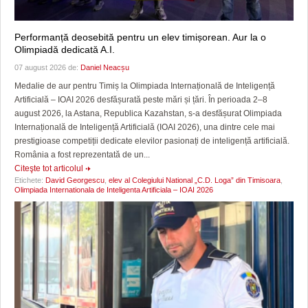
Performanță deosebită pentru un elev timișorean. Aur la o
Olimpiadă dedicată A.I.
07 august 2026 de:
Daniel Neacșu
Medalie de aur pentru Timiș la Olimpiada Internațională de Inteligență
Artificială – IOAI 2026 desfășurată peste mări și țări. În perioada 2–8
august 2026, la Astana, Republica Kazahstan, s-a desfășurat Olimpiada
Internațională de Inteligență Artificială (IOAI 2026), una dintre cele mai
prestigioase competiții dedicate elevilor pasionați de inteligență artificială.
România a fost reprezentată de un...
Citeşte tot articolul
Etichete:
David Georgescu
,
elev al Colegiului National „C.D. Loga” din Timisoara
,
Olimpiada Internationala de Inteligenta Artificiala – IOAI 2026