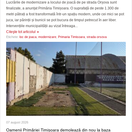
Lucrările de modernizare a locului de joacă de pe strada Orșova sunt
finalizate, a anunțat Primăria Timișoara. O suprafață de peste 1.300 de
metri pătrați a fost transformată într-un spațiu modern, unde cei mici se pot
juca, iar părinții și bunicii se pot bucura de timpul petrecut în aer liber.
Intervențiile municipalității au vizat întreaga...
Citeşte tot articolul
Etichete:
loc de joaca
,
modernizare
,
Primaria Timisoara
,
strada orsova
07 august 2026
Oamenii Primăriei Timișoara demolează din nou la baza