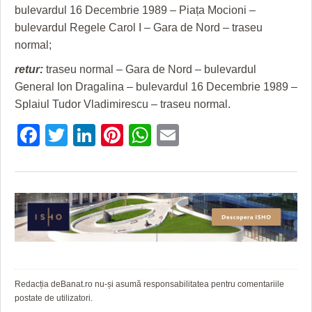
HARTA TIMIŞOAREI
bulevardul 16 Decembrie 1989 – Piața Mocioni –
bulevardul Regele Carol I – Gara de Nord – traseu
LICEE, ŞCOLI ŞI GRĂDINIŢE DIN TIMIŞ
normal;
PRIMĂRIILE DIN TIMIŞ
retur:
traseu normal – Gara de Nord – bulevardul
General Ion Dragalina – bulevardul 16 Decembrie 1989 –
SFATUL MEDICULUI
Splaiul Tudor Vladimirescu – traseu normal.
SFATURI JURIDICE
Facebook
Twitter
LinkedIn
Pinterest
WhatsApp
Email
Redacția deBanat.ro nu-și asumă responsabilitatea pentru comentariile
postate de utilizatori.