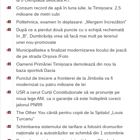
la o Olimpiadă dedicată A.I.
Consum record de apă în luna iulie, la Timișoara: 2,5
d
B
milioane de metri cubi
Politehnica, examen în deplasare: „Mergem încrezători”
d
B
După ce a pierdut două puncte cu o echipă rechemată
d
B
în „B”, Dumbrăvița vrea să facă mai mult pe terenul
unei nou-promovate
Municipalitatea a finalizat modernizarea locului de joacă
d
B
de pe strada Orșova /Foto
Oamenii Primăriei Timișoara demolează din nou la
d
B
baza sportivă Dacia
Punctul de trecere a frontierei de la Jimbolia va fi
d
B
modernizat cu patru milioane de lei
USR a cerut Curții Constituționale să se pronunțe pe
d
B
noua lege ANI, ca o garanție că este îndeplinit corect
jalonul PNRR
The Other You cântă pentru copiii de la Spitalul „Louis
d
B
Țurcanu”
Schimbarea sistemului de tarifare a folosirii drumurilor
d
B
naționale și a autostrăzilor se schimbă din 1 octombrie