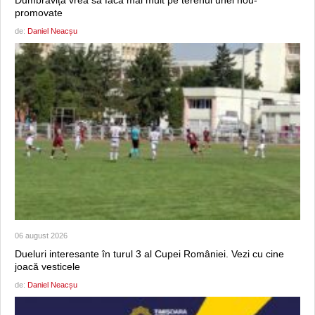
promovate
de:
Daniel Neacșu
06 august 2026
Dueluri interesante în turul 3 al Cupei României. Vezi cu cine
joacă vesticele
de:
Daniel Neacșu