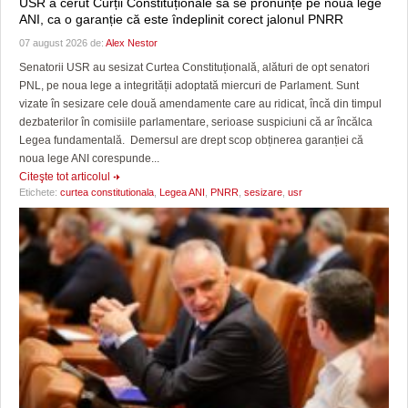
USR a cerut Curții Constituționale să se pronunțe pe noua lege
ANI, ca o garanție că este îndeplinit corect jalonul PNRR
07 august 2026 de:
Alex Nestor
Senatorii USR au sesizat Curtea Constituțională, alături de opt senatori
PNL, pe noua lege a integrității adoptată miercuri de Parlament. Sunt
vizate în sesizare cele două amendamente care au ridicat, încă din timpul
dezbaterilor în comisiile parlamentare, serioase suspiciuni că ar încălca
Legea fundamentală. Demersul are drept scop obținerea garanției că
noua lege ANI corespunde...
Citeşte tot articolul
Etichete:
curtea constitutionala
,
Legea ANI
,
PNRR
,
sesizare
,
usr