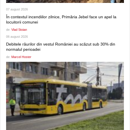
07 august 2026
În contextul incendiilor zilnice, Primăria Jebel face un apel la
locuitorii comunei
de:
Vlad Stoian
06 august 2026
Debitele râurilor din vestul României au scăzut sub 30% din
normalul perioadei
de:
Marcel Hoster