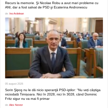
Recurs la memorie. Şi Nicolae Robu a avut mari probleme cu
ANI, dar a fost salvat de PSD şi Ecaterina Andronescu
de:
Ino Ardelean
05 august 2026
Sorin Şipoş nu le dă nicio speranţă PSD-iştilor: “Nu veți câștiga
niciodată Timișoara. Nici în 2028, nici în 3028, când Dominic
Fritz sigur nu va mai fi primar
de:
Alex Nestor