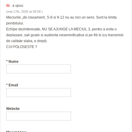
ttb
a spus:
(mai 17th, 2026 at 08:58 )
Meciurile „de clasament:, 5-8 si 9-12 nu au nici un sens. Sunt la limita
penibilului.
Echipe dezinteresate, NU SE AJUNGE LA MECIUL 3, pentru a evita o
deplasare, sali goale si audienta nesemnificativa si pe frb tv (cu transmisii
de calitate slaba, e drept).
CUI FOLOSESTE ?
*
Nume
*
Email
Website