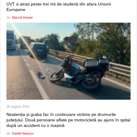
UVT a atras peste trei mii de studenți din afara Uniunii
Europene
de:
Marcel Hoster
06 august 2026
Neatenția și graba fac în continuare victime pe drumurile
județului. Două persoane aflate pe motocicletă au ajuns în spital
după un accident cu o mașină
de:
Daniel Neacșu