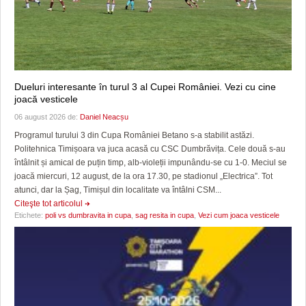
Dueluri interesante în turul 3 al Cupei României. Vezi cu cine
joacă vesticele
06 august 2026 de:
Daniel Neacșu
Programul turului 3 din Cupa României Betano s-a stabilit astăzi.
Politehnica Timișoara va juca acasă cu CSC Dumbrăvița. Cele două s-au
întâlnit și amical de puțin timp, alb-violeții impunându-se cu 1-0. Meciul se
joacă miercuri, 12 august, de la ora 17.30, pe stadionul „Electrica”. Tot
atunci, dar la Șag, Timișul din localitate va întâlni CSM...
Citeşte tot articolul
Etichete:
poli vs dumbravita in cupa
,
sag resita in cupa
,
Vezi cum joaca vesticele