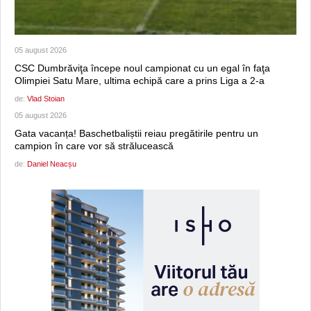
05 august 2026
CSC Dumbrăviţa începe noul campionat cu un egal în faţa
Olimpiei Satu Mare, ultima echipă care a prins Liga a 2-a
de:
Vlad Stoian
05 august 2026
Gata vacanța! Baschetbaliștii reiau pregătirile pentru un
campion în care vor să strălucească
de:
Daniel Neacșu