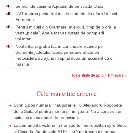
Se închide casieria Aquatim de pe strada Oituz
d
B
UVT a atras peste trei mii de studenți din afara Uniunii
d
B
Europene
Pentru micuţii din Giarmata, miercuri, timp de o oră, a
d
B
venit „ploaia”. Apa a fost asigurată de pompierii
voluntari
Neatenția și graba fac în continuare victime pe
d
B
drumurile județului. Două persoane aflate pe
motocicletă au ajuns în spital după un accident cu o
mașină
Toate știrile de azi din Timișoara
Cele mai citite articole
Sorin Şipoş numără “inaugurările” lui Alexandru Rogobete
de la Spitalul pentru mari arși Timișoara: Nu a construit un
spital, ci un calendar de promisiuni
Lațcău anunță victoria în transportul metropolitan spre Giroc
și Chișoda. Autobuzele STPT intră pe traseu din august