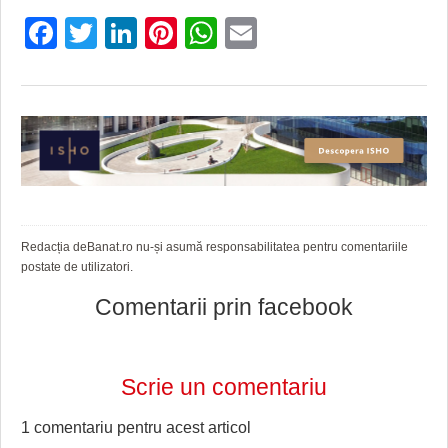
HARTA TIMIŞOAREI
Facebook
Twitter
LinkedIn
Pinterest
WhatsApp
Email
LICEE, ŞCOLI ŞI GRĂDINIŢE DIN TIMIŞ
PRIMĂRIILE DIN TIMIŞ
SFATUL MEDICULUI
SFATURI JURIDICE
Redacția deBanat.ro nu-și asumă responsabilitatea pentru comentariile
postate de utilizatori.
Comentarii prin facebook
Scrie un comentariu
1 comentariu pentru
acest articol