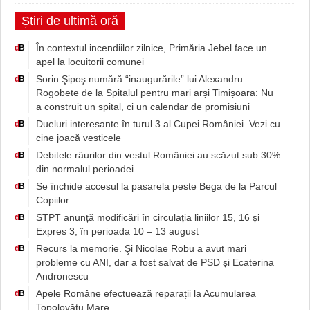
Știri de ultimă oră
În contextul incendiilor zilnice, Primăria Jebel face un
d
B
apel la locuitorii comunei
Sorin Şipoş numără “inaugurările” lui Alexandru
d
B
Rogobete de la Spitalul pentru mari arși Timișoara: Nu
a construit un spital, ci un calendar de promisiuni
Dueluri interesante în turul 3 al Cupei României. Vezi cu
d
B
cine joacă vesticele
Debitele râurilor din vestul României au scăzut sub 30%
d
B
din normalul perioadei
Se închide accesul la pasarela peste Bega de la Parcul
d
B
Copiilor
STPT anunță modificări în circulația liniilor 15, 16 și
d
B
Expres 3, în perioada 10 – 13 august
Recurs la memorie. Şi Nicolae Robu a avut mari
d
B
probleme cu ANI, dar a fost salvat de PSD şi Ecaterina
Andronescu
Apele Române efectuează reparații la Acumularea
d
B
Topolovățu Mare