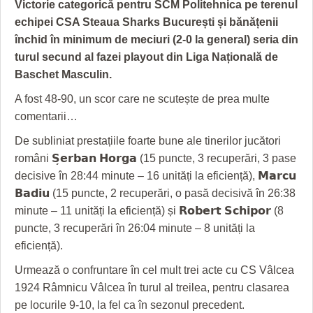
GRĂDINA TAICII DOMNULUI
CRONICĂ DE FILM
ACCIDENTE
Victorie categorică pentru SCM Politehnica pe terenul
echipei CSA Steaua Sharks București și bănățenii
ZIARISTU’ DE TERASĂ
UNDE MERGEM
ANUNŢURI
închid în minimum de meciuri (2-0 la general) seria din
turul secund al fazei playout din Liga Națională de
CU OIŞTEA-N KIERKEGAARD
FILME DOCUMENTARE
INFO SI UTILE
Baschet Masculin.
FINANŢĂRI DE LA A LA Z
CLIPURI VIDEO
CULTURA
A fost 48-90, un scor care ne scutește de prea multe
comentarii…
PE SURSE
JOCURI ONLINE
INVATAMANT
De subliniat prestațiile foarte bune ale tinerilor jucători
JUSTITIE
români 𝗦̦𝗲𝗿𝗯𝗮𝗻 𝗛𝗼𝗿𝗴𝗮 (15 puncte, 3 recuperări, 3 pase
FILME DOCUMENTARE
decisive în 28:44 minute – 16 unități la eficiență), 𝗠𝗮𝗿𝗰𝘂
𝗕𝗮𝗱𝗶𝘂 (15 puncte, 2 recuperări, o pasă decisivă în 26:38
CLIPURI VIDEO
minute – 11 unități la eficiență) și 𝗥𝗼𝗯𝗲𝗿𝘁 𝗦𝗰𝗵𝗶𝗽𝗼𝗿 (8
puncte, 3 recuperări în 26:04 minute – 8 unități la
JOCURI ONLINE
eficiență).
DIVERSE
Urmează o confruntare în cel mult trei acte cu CS Vâlcea
1924 Râmnicu Vâlcea în turul al treilea, pentru clasarea
FARMACII DIN TIMIŞOARA
pe locurile 9-10, la fel ca în sezonul precedent.