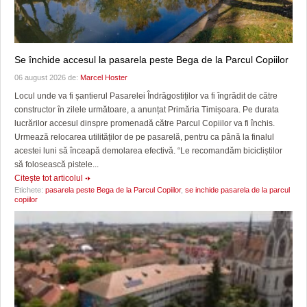
Se închide accesul la pasarela peste Bega de la Parcul Copiilor
06 august 2026 de:
Marcel Hoster
Locul unde va fi șantierul Pasarelei Îndrăgostiților va fi îngrădit de către
constructor în zilele următoare, a anunțat Primăria Timișoara. Pe durata
lucrărilor accesul dinspre promenadă către Parcul Copiilor va fi închis.
Urmează relocarea utilităților de pe pasarelă, pentru ca până la finalul
acestei luni să înceapă demolarea efectivă. “Le recomandăm bicicliștilor
să folosească pistele...
Citeşte tot articolul
Etichete:
pasarela peste Bega de la Parcul Copiilor
,
se inchide pasarela de la parcul
copiilor