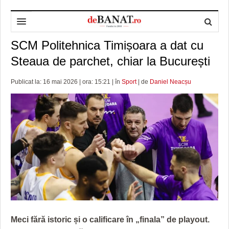
SCM Politehnica Timișoara a dat cu
HOME
Steaua de parchet, chiar la București
ADMINISTRAȚIE
DESPRE NOI
Publicat la: 16 mai 2026 | ora: 15:21 | în
Sport
| de
Daniel Neacșu
POLITICĂ
REDACȚIA DEBANAT
PRIMĂRIA TIMIŞOARA
SPORT
POLITICA DE COOKIES
CONSILIUL JUDEŢEAN TIMIŞ
POLITICA
OPINII
POLITICA DE CONFIDENȚIALITATE
PREFECTURA TIMIŞ
POLI TIMISOARA
TIMP LIBER ȘI CULTURĂ
FOTBAL JUDETEAN
DOSARELE DEBANAT
ECONOMIC
ALTE SPORTURI
ETICA LUCIDITĂȚII ASISTATE
TIMP LIBER
SĂNĂTATE
JURNAL DE CAMPANIE
ULTRAMARIN VA RECOMANDA
AFACERI
MAI MULTE
ZÂMBETE AMARE
CULTURA
Meci fără istoric și o calificare în „finala” de playout.