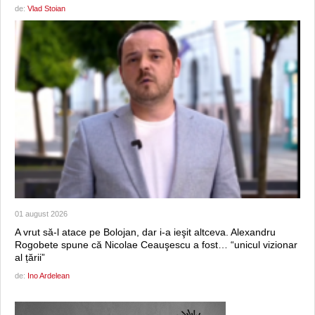
de:
Vlad Stoian
01 august 2026
A vrut să-l atace pe Bolojan, dar i-a ieşit altceva. Alexandru
Rogobete spune că Nicolae Ceauşescu a fost… “unicul vizionar
al țării”
de:
Ino Ardelean