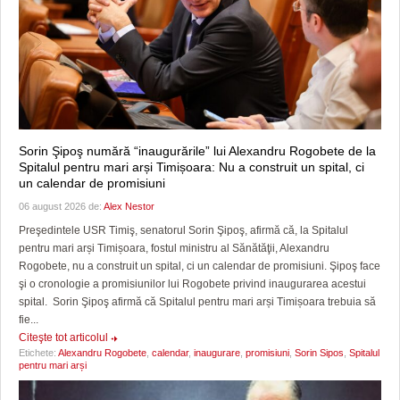
Sorin Şipoş numără “inaugurările” lui Alexandru Rogobete de la
Spitalul pentru mari arși Timișoara: Nu a construit un spital, ci
un calendar de promisiuni
06 august 2026 de:
Alex Nestor
Preşedintele USR Timiş, senatorul Sorin Şipoş, afirmă că, la Spitalul
pentru mari arși Timișoara, fostul ministru al Sănătăţii, Alexandru
Rogobete, nu a construit un spital, ci un calendar de promisiuni. Şipoş face
şi o cronologie a promisiunilor lui Rogobete privind inaugurarea acestui
spital. Sorin Şipoş afirmă că Spitalul pentru mari arși Timișoara trebuia să
fie...
Citeşte tot articolul
Etichete:
Alexandru Rogobete
,
calendar
,
inaugurare
,
promisiuni
,
Sorin Sipos
,
Spitalul
pentru mari arși