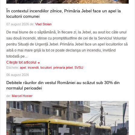
În contextul incendiilor zilnice, Primăria Jebel face un apel la
locuitorii comunei
07 august 2026 de:
Vlad Stoian
De mai biune de o săptămână, în fiecare zi, la Jebel, au avut loc câte unul
sau două incendii, stinse cu promptitiudfine de cei de la Serviciul Voluntar
pentru Situații de Urgență Jebel. Primăria Jebel face un apel locuitorilor să
aibă o mai mare grijă la tot ce poate declanşa un incendiu, invitând
totodată pe...
Citeşte tot articolul
Etichete:
apel
,
incendii
,
locuitori
,
primaria jebel
,
SVSU
06 august 2026
Debitele râurilor din vestul României au scăzut sub 30% din
normalul perioadei
de:
Marcel Hoster