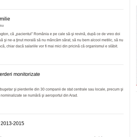
milie
asu
ngton, că „pacientul” România e pe cale să-şi revină, după ce de vreo doi
 şi ne-a ţinut morală să nu mâncăm sărat, să nu bem alcool metilic, să nu
ă, chiar dacă salariile vor fi mai mici din pricină că organismul e slăbit.
ierderi monitorizate
i bugetar şi pierderile din 30 companii de stat centrale sau locale, precum şi
e nominalizate se numără şi aeroportul din Arad.
a 2013-2015