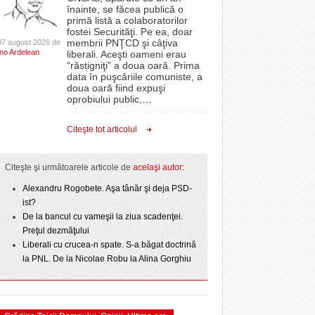
CLIPURI VIDEO
înainte, se făcea publică o
Filmul „Ultimul ingredient”, o poveste a
epe Superliga în
proiectelor derulate de instituție din fonduri
primă listă a colaboratorilor
Banatului în competiția internațională Food Film
- 11 December 2025
gramate derby-urile
JOCURI ONLINE
europene/FOTO
fostei Securităţi. Pe ea, doar
lor:
- 5 August 2026
2026
Menu/VIDEO
membrii PNŢCD şi câţiva
07 august 2026 de
DIVERSE
Ino Ardelean
liberali. Aceşti oameni erau
ANAF oferă persoanelor fizice posibilitatea să
“răstigniţi” a doua oară. Prima
Aflați secretele Timișoarei în cadrul unui nou tur
r nu
 Politehnica atacă
beneficieze de Declarația Unică 212
FARMACII DIN
data în puşcăriile comuniste, a
-
gratuit organizat de Asociația Turism Alternativ
- 25 November 2025
care o nou-promovată
precompletată
TIMIŞOARA
doua oară fiind expuşi
4 August 2026
ipe ce a pierdut
oprobiului public,
…
HARTA TIMIŞOAREI
ct de
Romanian Business Leaders lansează RBL
- 3 August 2026
omovare
View all
 Toni
- 19 November
Banat, prima filială din vestul țării
LICEE, ŞCOLI ŞI
Citeşte tot articolul
2025
GRĂDINIŢE DIN TIMIŞ
View all
PRIMĂRIILE DIN TIMIŞ
Citeşte şi următoarele articole de
acelaşi autor:
SFATUL MEDICULUI
Alexandru Rogobete. Aşa tânăr şi deja PSD-
ist?
SFATURI JURIDICE
De la bancul cu vameşii la ziua scadenţei.
Preţul dezmăţului
Liberali cu crucea-n spate. S-a băgat doctrină
la PNL. De la Nicolae Robu la Alina Gorghiu