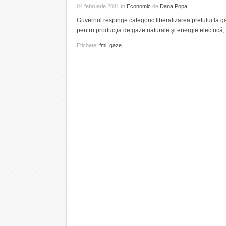
04 februarie 2011
în
Economic
de
Dana Popa
Guvernul respinge categoric liberalizarea pretului la 
pentru producţia de gaze naturale şi energie electrică, 
Etichete:
fmi
,
gaze