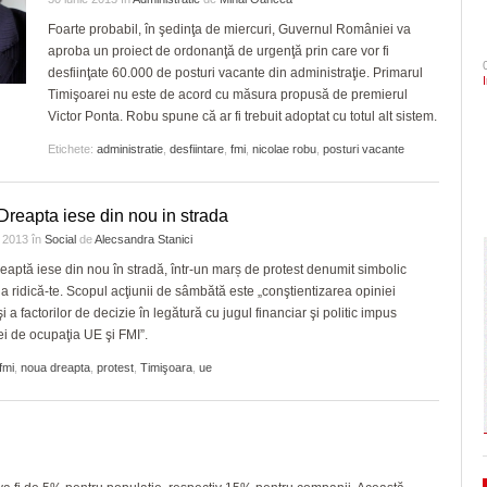
- 4 August 2026
- acum 1 zi
arhitectural din oraș
şi Ecaterina Andronescu
CLIPURI VIDEO
Politehnica Timișoara înc
Foarte probabil, în şedinţa de miercuri, Guvernul României va
ZIARISTU’ DE
deplasare. Când sunt pro
aproba un proiect de ordonanţă de urgenţă prin care vor fi
TERASĂ
JOCURI ONLINE
Sorin Şipoş nu le dă nicio speranţă PSD-işti
Timișoara are de luni șase noi cetățeni de
- 4 August 
pentru play-off
desfiinţate 60.000 de posturi vacante din administraţie. Primarul
- 3 August 2026
“Nu veți câștiga niciodată Timișoara. Nici în
onoare/FOTO
CU OIŞTEA-N
Timişoarei nu este de acord cu măsura propusă de premierul
2028, nici în 3028, când Dominic Fritz sigu
Sezonul marilor speranțe!
KIERKEGAARD
View all
Victor Ponta. Robu spune că ar fi trebuit adoptat cu totul alt sistem.
- acum 2 zile
va mai fi primar
elita cu un meci tare, în 
FINANŢĂRI DE LA A
va evolua în fața unei ech
Etichete:
administratie
,
desfiintare
,
fmi
,
nicolae robu
,
posturi vacante
LA Z
În ultimii trei ani niciun primar aflat în confli
dramatic în barajul de pr
interese nu şi-a pierdut mandatul. Avocatul
PE SURSE
View all
Neacşu ia apărarea prefectului de Timiş în
reapta iese din nou in strada
- acum 2 zile
cazul Dominic Fritz
e 2013
în
Social
de
Alecsandra Stanici
View all
aptă iese din nou în stradă, într-un marș de protest denumit simbolic
 ridică-te. Scopul acţiunii de sâmbătă este „conştientizarea opiniei
i a factorilor de decizie în legătură cu jugul financiar şi politic impus
 de ocupaţia UE şi FMI”.
fmi
,
noua dreapta
,
protest
,
Timişoara
,
ue