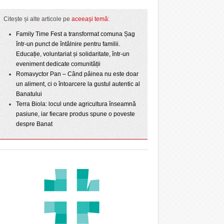
Citește și alte articole pe
aceeași temă
:
Family Time Fest a transformat comuna Șag
într-un punct de întâlnire pentru familii.
Educație, voluntariat și solidaritate, într-un
eveniment dedicate comunității
Romavyctor Pan – Când pâinea nu este doar
un aliment, ci o întoarcere la gustul autentic al
Banatului
Terra Biola: locul unde agricultura înseamnă
pasiune, iar fiecare produs spune o poveste
despre Banat