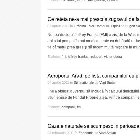
Etichete:
eliminare
,
facturi
,
fmi
,
guvern
,
incalzire
Ce reteta ne-a mai prescris zugravul de fa
07 aprilie 2011
în
Grădina Taicii Domnului
,
Opinii
de
Eugen S
Nenea doctoru’ Jeffrey Franks (FMI) a zis, de la Washi
ani a tot pompat în noi medicamente cu dobândă redusă
fie cârnaţul prea gras şi să facem multă mişcare la munc
Etichete:
fmi
,
jeffrey franks
,
reduceri
,
victor ponta
Aeroportul Arad, pe lista companiilor cu p
04 aprilie 2011
în
Stiri nationale
de
Vlad Stoian
FMI a obligat guvernul să includă în calculul deficitulu
titluri emise de Fondul Proprietatea. Printre companiil
Etichete:
companii
,
fmi
Gazele naturale se scumpesc in perioad
08 februarie 2011
în
Economic
de
Vlad Stoian