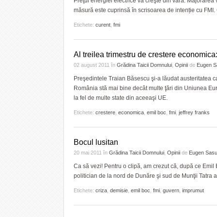
Preţul energiei electrice va creşte din vară. Majorare
măsură este cuprinsă în scrisoarea de intenție cu FMI. C
Etichete:
curent
,
fmi
Al treilea trimestru de crestere economica
02 august 2011
în
Grădina Taicii Domnului
,
Opinii
de
Eugen S
Preşedintele Traian Băsescu şi-a lăudat austeritatea ca
România stă mai bine decât multe ţări din Uniunea Eur
la fel de multe state din aceeaşi UE.
Etichete:
crestere
,
economica
,
emil boc
,
fmi
,
jeffrey franks
Bocul lusitan
20 mai 2011
în
Grădina Taicii Domnului
,
Opinii
de
Eugen Sas
Ca să vezi! Pentru o clipă, am crezut că, după ce Emil 
politician de la nord de Dunăre şi sud de Munţii Tatra a
Etichete:
criza
,
demisie
,
emil boc
,
fmi
,
guvern
,
imprumut