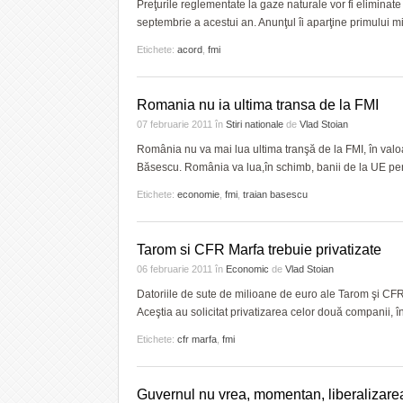
Preţurile reglementate la gaze naturale vor fi eliminate
septembrie a acestui an. Anunţul îi aparţine primului mi
Etichete:
acord
,
fmi
Romania nu ia ultima transa de la FMI
07 februarie 2011
în
Stiri nationale
de
Vlad Stoian
România nu va mai lua ultima tranşă de la FMI, în valo
Băsescu. România va lua,în schimb, banii de la UE pent
Etichete:
economie
,
fmi
,
traian basescu
Tarom si CFR Marfa trebuie privatizate
06 februarie 2011
în
Economic
de
Vlad Stoian
Datoriile de sute de milioane de euro ale Tarom şi CFR
Aceştia au solicitat privatizarea celor două companii, î
Etichete:
cfr marfa
,
fmi
Guvernul nu vrea, momentan, liberalizarea