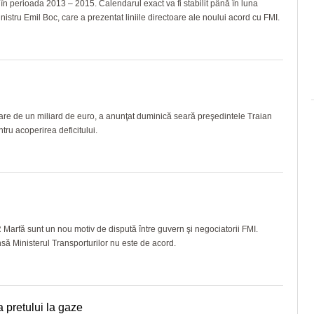
 în perioada 2013 – 2015. Calendarul exact va fi stabilit până în luna
nistru Emil Boc, care a prezentat liniile directoare ale noului acord cu FMI.
are de un miliard de euro, a anunţat duminică seară preşedintele Traian
ru acoperirea deficitului.
 Marfă sunt un nou motiv de dispută între guvern şi negociatorii FMI.
nsă Ministerul Transporturilor nu este de acord.
 pretului la gaze