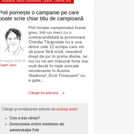
Grădina Taicii Domnului
,
Opinii
,
Ultima ora
Poli pornește o campanie pe care
poate scrie chiar titlu de campioană
Poli începe campionatul foarte
greu, într-un meci cu o
contracandidată la promovare.
Chindia Târgoviște nu e una
dintre cele 12 echipe care vin
să joace fără miză, neavând
drept de joc în prima divizie, iar
noi nu ne-am măsurat forța mai
04 august 2026 de
Eugen Sasu
mult decât în niște amicale
nerelevante în Austria.
Stadionul „Eroii Timișoarei” nu
e gata,
…
Citeşte tot articolul
Citeşte şi următoarele articole de
acelaşi autor
:
Cine a tras vântul?
Dureroasele victorii imobiliare ale
administrației Fritz