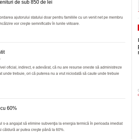
venituri de sub 850 de lei
rdarea ajutorului statului doar pentru familiile cu un venit net pe membru
ncălzire vor creşte semnificativ în lunile viitoare.
tit
u
el oficial, indirect, e adevărat, că nu are resurse oneste să administreze
tat unde trebuie, ori că puterea nu a vrut niciodată să caute unde trebuie
a cu 60%
nul s-a angajat să elimine subvenţia la energia termică în perioada imediat
 şi căldură ar putea creşte până la 60%.