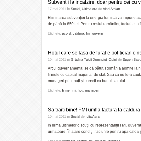
Subventii la incalzire, doar pentru cei cu 
17 mai 2011
în
Social
,
Ultima ora
de
Vlad Stoian
Eliminarea subvenţiei la energia termică va impune aco
de până la 850 lei. Pentru restul românilor, facturile la î
Etichete:
acord
,
caldura
,
fmi
,
guvern
Hotul care se lasa de furat e politician cins
10 mai 2011
în
Grădina Taicii Domnului
,
Opinii
de
Eugen Sas
Arcul guvernamental se dă bătut. România admite la niv
firmele cu capital majoritar de stat. Sau că nu le-a cău
manageri pricepuţi şi corecţi cu bunul statului.
Etichete:
firme
,
fmi
,
hoti
,
manageri
Sa traiti bine! FMI umfla factura la caldur
10 mai 2011
în
Social
de
Iulia Avram
În urma ultimelor discuţii cu reprezentanţii FMI, guver
următoare. În atare condiţii, facturile pentru apă caldă