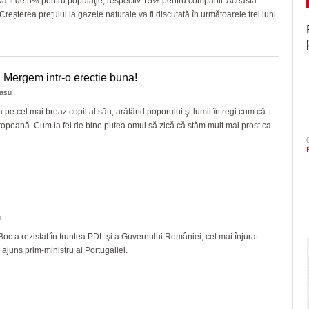
a va fi de 5% pentru populaţie, respectiv 15% pentru companii. Această
reșterea prețului la gazele naturale va fi discutată în următoarele trei luni.
: Mergem intr-o erectie buna!
asu
 pe cel mai breaz copil al său, arătând poporului şi lumii întregi cum că
opeană. Cum la fel de bine putea omul să zică că stăm mult mai prost ca
u
Boc a rezistat în fruntea PDL şi a Guvernului României, cel mai înjurat
 ajuns prim-ministru al Portugaliei.