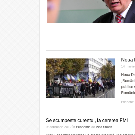
Noua D
14 marti
Noua Dre
„România
publice ş
României
Etichete:
Se scumpeste curentul, la cererea FMI
05 februarie 2012
în
Economic
de
Vlad Stoian