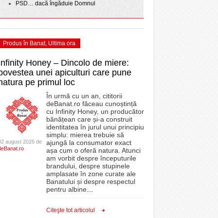
PSD… dacă îngăduie Domnul
Produs în Banat
,
Ultima ora
Infinity Honey – Dincolo de miere:
povestea unei apiculturi care pune
natura pe primul loc
În urmă cu un an, cititorii
deBanat.ro făceau cunoștință
cu Infinity Honey, un producător
bănățean care și-a construit
identitatea în jurul unui principiu
simplu: mierea trebuie să
02 august 2026 de
ajungă la consumator exact
deBanat.ro
așa cum o oferă natura. Atunci
am vorbit despre începuturile
brandului, despre stupinele
amplasate în zone curate ale
Banatului și despre respectul
pentru albine
…
Citeşte tot articolul