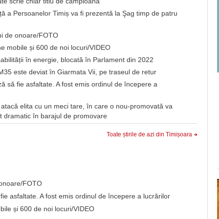
e scrie chiar titlu de campioană
ță a Persoanelor Timiș va fi prezentă la Şag timp de patru
eni de onoare/FOTO
une mobile și 600 de noi locuri/VIDEO
bilității în energie, blocată în Parlament din 2022
35 este deviat în Giarmata Vii, pe traseul de retur
 să fie asfaltate. A fost emis ordinul de începere a
 atacă elita cu un meci tare, în care o nou-promovată va
ut dramatic în barajul de promovare
Toate știrile de azi din Timișoara
de onoare/FOTO
e asfaltate. A fost emis ordinul de începere a lucrărilor
obile și 600 de noi locuri/VIDEO