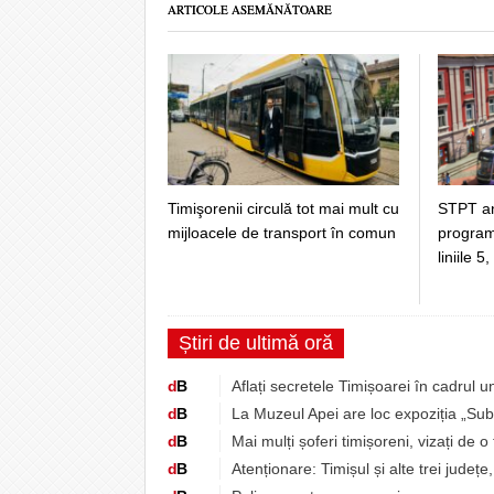
ARTICOLE ASEMĂNĂTOARE
Timişorenii circulă tot mai mult cu
STPT an
mijloacele de transport în comun
programe
liniile 
Știri de ultimă oră
d
B
Aflați secretele Timișoarei în cadrul u
d
B
La Muzeul Apei are loc expoziția „Sub
d
B
Mai mulți șoferi timișoreni, vizați de 
d
B
Atenționare: Timișul și alte trei jude