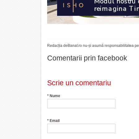
Redacția deBanat.ro nu-și asumă responsabilitatea pent
Comentarii prin facebook
Scrie un comentariu
*
Nume
*
Email