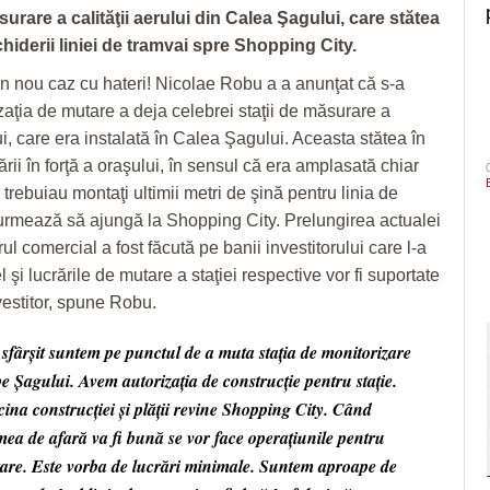
surare a calităţii aerului din Calea Şagului, care stătea
hiderii liniei de tramvai spre Shopping City.
n nou caz cu hateri! Nicolae Robu a a anunţat că s-a
izaţia de mutare a deja celebrei staţii de măsurare a
lui, care era instalată în Calea Şagului. Aceasta stătea în
rii în forţă a oraşului, în sensul că era amplasată chiar
trebuiau montaţi ultimii metri de şină pentru linia de
urmează să ajungă la Shopping City. Prelungirea actualei
trul comercial a fost făcută pe banii investitorului care l-a
el şi lucrările de mutare a staţiei respective vor fi suportate
vestitor, spune Robu.
 sfârşit suntem pe punctul de a muta staţia de monitorizare
pe Şagului. Avem autorizaţia de construcţie pentru staţie.
cina construcţiei şi plăţii revine Shopping City. Când
mea de afară va fi bună se vor face operaţiunile pentru
are. Este vorba de lucrări minimale. Suntem aproape de