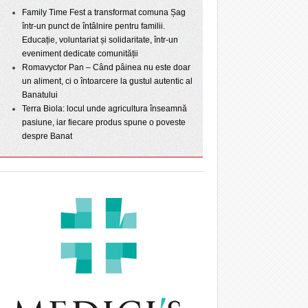
Family Time Fest a transformat comuna Șag
într-un punct de întâlnire pentru familii.
Educație, voluntariat și solidaritate, într-un
eveniment dedicate comunității
Romavyctor Pan – Când pâinea nu este doar
un aliment, ci o întoarcere la gustul autentic al
Banatului
Terra Biola: locul unde agricultura înseamnă
pasiune, iar fiecare produs spune o poveste
despre Banat