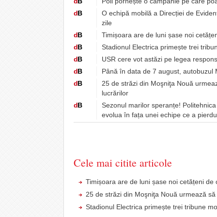
d
B
Poli pornește o campanie pe care poat
d
B
O echipă mobilă a Direcției de Eviden
zile
d
B
Timișoara are de luni șase noi cetăț
d
B
Stadionul Electrica primește trei trib
d
B
USR cere vot astăzi pe legea responsa
d
B
Până în data de 7 august, autobuzul M
d
B
25 de străzi din Moşniţa Nouă urmează
lucrărilor
d
B
Sezonul marilor speranțe! Politehnica
evolua în fața unei echipe ce a pierd
Cele mai citite articole
Timișoara are de luni șase noi cetățeni 
25 de străzi din Moşniţa Nouă urmează să fi
Stadionul Electrica primește trei tribune m