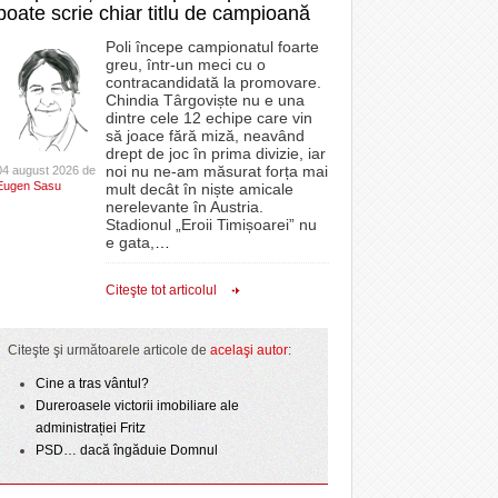
poate scrie chiar titlu de campioană
Poli începe campionatul foarte
greu, într-un meci cu o
contracandidată la promovare.
Chindia Târgoviște nu e una
dintre cele 12 echipe care vin
să joace fără miză, neavând
drept de joc în prima divizie, iar
noi nu ne-am măsurat forța mai
04 august 2026 de
Eugen Sasu
mult decât în niște amicale
nerelevante în Austria.
Stadionul „Eroii Timișoarei” nu
e gata,
…
Citeşte tot articolul
Citeşte şi următoarele articole de
acelaşi autor
:
Cine a tras vântul?
Dureroasele victorii imobiliare ale
administrației Fritz
PSD… dacă îngăduie Domnul