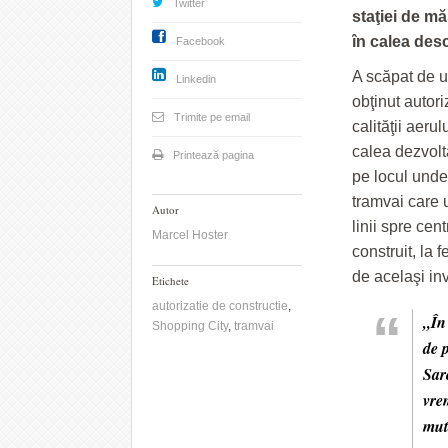
Twitter
staţiei de mă
în calea desc
Facebook
A scăpat de u
Linkedin
obţinut autor
Trimite pe email
calităţii aeru
calea dezvoltă
Printează pagina
pe locul unde 
tramvai care 
Autor
linii spre cen
Marcel Hoster
construit, la f
de acelaşi in
Etichete
autorizatie de constructie
,
„În
Shopping City
,
tramvai
de 
Sar
vre
mut