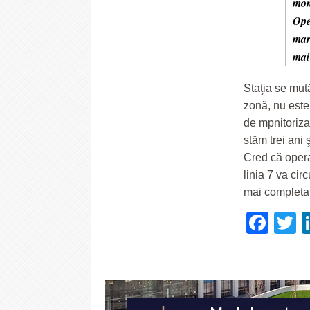
mom
Ope
mar
mai
Staţia se mut
zonă, nu este
de mpnitorizar
stăm trei ani 
Cred că opera
linia 7 va ci
mai completa
Fac
T