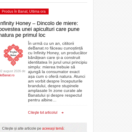
Produs în Banat
,
Ultima ora
Infinity Honey – Dincolo de miere:
povestea unei apiculturi care pune
natura pe primul loc
În urmă cu un an, cititorii
deBanat.ro făceau cunoștință
cu Infinity Honey, un producător
bănățean care și-a construit
identitatea în jurul unui principiu
simplu: mierea trebuie să
02 august 2026 de
ajungă la consumator exact
deBanat.ro
așa cum o oferă natura. Atunci
am vorbit despre începuturile
brandului, despre stupinele
amplasate în zone curate ale
Banatului și despre respectul
pentru albine
…
Citeşte tot articolul
Citește și alte articole pe
aceeași temă
: