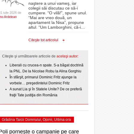
CLIPURI VIDEO
naştere a unui vameş, iar
CSC Dumbrăvița și-au
Sărbătoarea continuă! Zeci de mii de oameni
proiectelor derulate de instituție din fonduri
colegii săi discutau ce să-i
- 22
- 11 December 2025
 sezonului regular
au celebrat a treia seară la rând Ziua Timișoarei
JOCURI ONLINE
europene/FOTO
cumpere. “O vilă!”, spune unul.
31 iulie 2026 de
Ino Ardelean
- acum 1 zi
“Mai are vreo două, un
DIVERSE
apartament la Nisa”, propune
ANAF oferă persoanelor fizice posibilitatea să
NL
altul. “Um Lamborghini, că-i
…
. Poli pierde primul
Iniţiativă inedită pentru Zilele Orașului
beneficieze de Declarația Unică 212
e la
FARMACII DIN
- 25 November 2025
prim-divizionarei din
July
Sânnicolau: ziua de vineri va fi dedicată special
precompletată
TIMIŞOARA
Citeşte tot articolul
- 17 July 2026
- 2 August 2026
h SC
talentelor locale
HARTA TIMIŞOAREI
Romanian Business Leaders lansează RBL
View all
- 19 November
Banat, prima filială din vestul țării
rzis
LICEE, ŞCOLI ŞI
Citeşte şi următoarele articole de
acelaşi autor:
2025
 PNL
GRĂDINIŢE DIN TIMIŞ
pe
Liberali cu crucea-n spate. S-a băgat doctrină
View all
PRIMĂRIILE DIN TIMIŞ
la PNL. De la Nicolae Robu la Alina Gorghiu
În sfârşit, primarul Dominic Fritz ajunge la
SFATUL MEDICULUI
vorbele… preşedintelui Dominic Fritz
SFATURI JURIDICE
A sunat Lia şi în Statele Unite? De ce preferă
fraţii Tate justiţia din România
Grădina Taicii Domnului
,
Opinii
,
Ultima ora
Poli pornește o campanie pe care