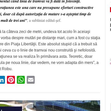
entul când linia de tramvai va fi dată în folosinţă.
raţiunea este una care nu presupune eforturi constructive
i, doar că după autorizaţia de mutare s-a aşteptat timp de
 mult de trei ani”
, a subliniat edilul-şef.
ă la câteva zeci de metri, undeva tot acolo în aceiaşi
 vorba despre mutări pe distanţe mari, cum a fost cu staţia
e din Piaţa Libertăţii. Este absolut stupid că a trebuit să
şi ceva cu o linie de tramvai nou construită şi nefolosită.
ţiunea se va realiza în primăvara asta. Teoretic, doar
rcula pe noua linie, dar vedem, ne vom adapta din mers”, a
t Robu.
ebook
witter
LinkedIn
Pinterest
WhatsApp
Email