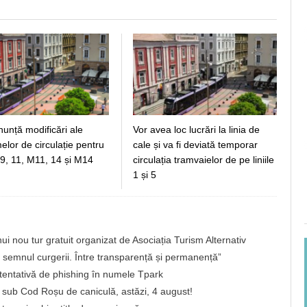
unță modificări ale
Vor avea loc lucrări la linia de
lor de circulație pentru
cale și va fi deviată temporar
5, 9, 11, M11, 14 și M14
circulația tramvaielor de pe liniile
1 și 5
nui nou tur gratuit organizat de Asociația Turism Alternativ
 semnul curgerii. Între transparență și permanență”
o tentativă de phishing în numele Tpark
țe, sub Cod Roșu de caniculă, astăzi, 4 august!