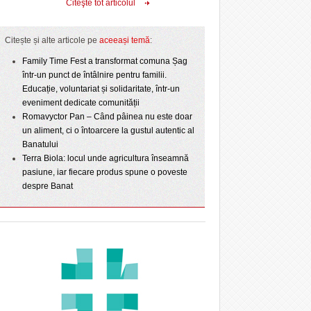
Citeşte tot articolul
Citește și alte articole pe
aceeași temă
:
Family Time Fest a transformat comuna Șag
într-un punct de întâlnire pentru familii.
Educație, voluntariat și solidaritate, într-un
eveniment dedicate comunității
Romavyctor Pan – Când pâinea nu este doar
un aliment, ci o întoarcere la gustul autentic al
Banatului
Terra Biola: locul unde agricultura înseamnă
pasiune, iar fiecare produs spune o poveste
despre Banat