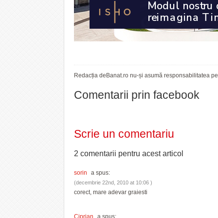
Redacția deBanat.ro nu-și asumă responsabilitatea pent
Comentarii prin facebook
Scrie un comentariu
2 comentarii pentru
acest articol
sorin
a spus:
(decembrie 22nd, 2010 at 10:06 )
corect, mare adevar graiesti
Ciprian
a spus: