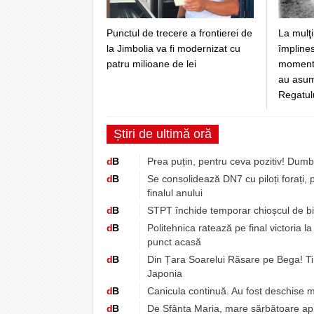
Punctul de trecere a frontierei de
La mulţi
la Jimbolia va fi modernizat cu
împlines
patru milioane de lei
momentul
au asuma
Regatul
Știri de ultimă oră
d
B
Prea puțin, pentru ceva pozitiv! Dum
d
B
Se consolidează DN7 cu piloți forați, pe
finalul anului
d
B
STPT închide temporar chioșcul de bil
d
B
Politehnica ratează pe final victoria l
punct acasă
d
B
Din Țara Soarelui Răsare pe Bega! Ti
Japonia
d
B
Canicula continuă. Au fost deschise m
d
B
De Sfânta Maria, mare sărbătoare ap