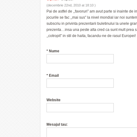
(decembrie 22nd, 2010 at 18:10 )
Pai de astfel de ,,favoruri” am avut parte si inainte de 
jocurile se fac ,,mai sus” la nivel mondial iar noi suntem
subscriu in privinta prezentarii buletinului la unele gr
prezenta…insa una peste alta cred ca sunt mult prea satui 
,,cotropit” in stil de haita, facandu-ne de rasul Europei!
*
Nume
*
Email
Website
Mesajul tau: