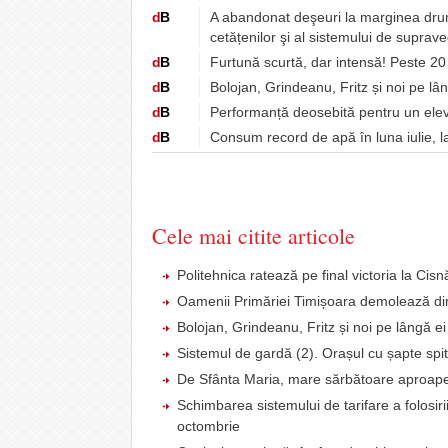
d
B
A abandonat deşeuri la marginea drumul
cetățenilor şi al sistemului de suprav
d
B
Furtună scurtă, dar intensă! Peste 20 
d
B
Bolojan, Grindeanu, Fritz și noi pe lâ
d
B
Performanță deosebită pentru un elev 
d
B
Consum record de apă în luna iulie, l
Cele mai citite articole
Politehnica ratează pe final victoria la Cis
Oamenii Primăriei Timișoara demolează din
Bolojan, Grindeanu, Fritz și noi pe lângă ei
Sistemul de gardă (2). Orașul cu șapte spit
De Sfânta Maria, mare sărbătoare aproape
Schimbarea sistemului de tarifare a folosiri
octombrie