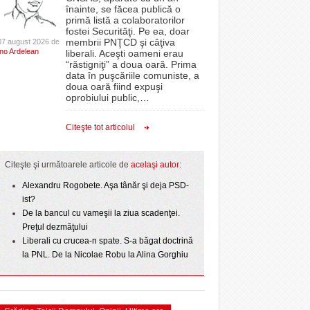
CLIPURI VIDEO
înainte, se făcea publică o
Politehnica bate
oră, a venit „ploaia”. Apa a fost asigurată de
proiectelor derulate de instituție din fonduri
primă listă a colaboratorilor
- 4
- 6 August 2026
- 11 December 2025
t o arată scorul
pompierii voluntari
JOCURI ONLINE
europene/FOTO
fostei Securităţi. Pe ea, doar
lor:
membrii PNŢCD şi câţiva
07 august 2026 de
DIVERSE
Ino Ardelean
Filmul „Ultimul ingredient”, o poveste a
liberali. Aceşti oameni erau
ANAF oferă persoanelor fizice posibilitatea să
“răstigniţi” a doua oară. Prima
r nu
Banatului în competiția internațională Food Film
epe Superliga în
beneficieze de Declarația Unică 212
FARMACII DIN
data în puşcăriile comuniste, a
- 5 August 2026
- 25 November 2025
gramate derby-urile
Menu/VIDEO
precompletată
TIMIŞOARA
doua oară fiind expuşi
2026
oprobiului public,
…
View all
HARTA TIMIŞOAREI
ct de
Romanian Business Leaders lansează RBL
 Toni
- 19 November
Banat, prima filială din vestul țării
LICEE, ŞCOLI ŞI
Citeşte tot articolul
2025
GRĂDINIŢE DIN TIMIŞ
View all
PRIMĂRIILE DIN TIMIŞ
Citeşte şi următoarele articole de
acelaşi autor:
SFATUL MEDICULUI
Alexandru Rogobete. Aşa tânăr şi deja PSD-
ist?
SFATURI JURIDICE
De la bancul cu vameşii la ziua scadenţei.
Preţul dezmăţului
Liberali cu crucea-n spate. S-a băgat doctrină
la PNL. De la Nicolae Robu la Alina Gorghiu