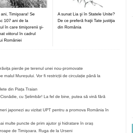
 ani, Timişoara! Se
A sunat Lia şi în Statele Unite?
c 107 ani de la
De ce preferă fraţii Tate justiţia
 în care timişorenii şi-
din România
t viitorul în cadrul
ui României
brăvița pierde pe terenul unei nou-promovate
 malul Mureșului. Vor fi restricții de circulație până la
ete din Piața Traian
a Cisnădie, cu Șelimbăr! La fel de bine, putea să vină fără
neri japonezi au vizitat UPT pentru a promova România în
ai multe puncte de prim ajutor şi hidratare în oraș
roape de Timişoara. Ruga de la Urseni