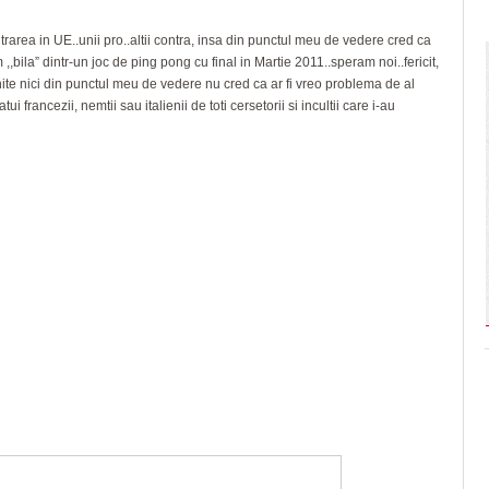
intrarea in UE..unii pro..altii contra, insa din punctul meu de vedere cred ca
 ,,bila” dintr-un joc de ping pong cu final in Martie 2011..speram noi..fericit,
anite nici din punctul meu de vedere nu cred ca ar fi vreo problema de al
francezii, nemtii sau italienii de toti cersetorii si incultii care i-au