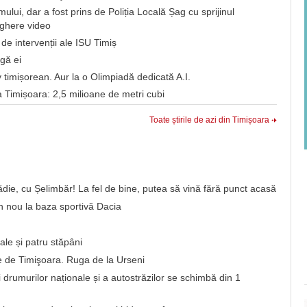
ui, dar a fost prins de Poliția Locală Șag cu sprijinul
eghere video
de intervenții ale ISU Timiș
ngă ei
timișorean. Aur la o Olimpiadă dedicată A.I.
a Timișoara: 2,5 milioane de metri cubi
Toate știrile de azi din Timișoara
nădie, cu Șelimbăr! La fel de bine, putea să vină fără punct acasă
 nou la baza sportivă Dacia
ale și patru stăpâni
 de Timişoara. Ruga de la Urseni
i drumurilor naționale și a autostrăzilor se schimbă din 1