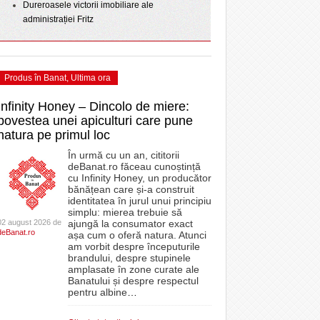
Dureroasele victorii imobiliare ale
administrației Fritz
Produs în Banat
,
Ultima ora
Infinity Honey – Dincolo de miere:
povestea unei apiculturi care pune
natura pe primul loc
În urmă cu un an, cititorii
deBanat.ro făceau cunoștință
cu Infinity Honey, un producător
bănățean care și-a construit
identitatea în jurul unui principiu
simplu: mierea trebuie să
02 august 2026 de
ajungă la consumator exact
deBanat.ro
așa cum o oferă natura. Atunci
am vorbit despre începuturile
brandului, despre stupinele
amplasate în zone curate ale
Banatului și despre respectul
pentru albine
…