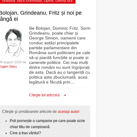
Grădina Taicii Domnului
,
Opinii
,
Ultima ora
Bolojan, Grindeanu, Fritz și noi pe
lângă ei
Ilie Bolojan, Dominic Fritz, Sorin
Grindeanu, poate chiar și
George Simion, oamenii care
conduc astăzi principalele
partide parlamentare din
România sunt politicieni pe cale
să-și piardă funcțiile și poate și
carierele politice. Cei mai mulți
08 august 2026 de
Eugen Sasu
dintre români nu sunt îngrijorați
de asta. Dacă au o tangență cu
politica asta zbuciumată, acea
legătură e făcută prin
…
Citeşte tot articolul
Citeşte şi următoarele articole de
acelaşi autor
:
Poli pornește o campanie pe care poate scrie
chiar titlu de campioană
Cine a tras vântul?