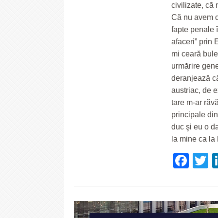
civilizate, că
Că nu avem cer
fapte penale î
afaceri” prin
mi ceară bulet
urmărire gene
deranjează că
austriac, de e
tare m-ar răvă
principale din
duc şi eu o da
la mine ca la
Fac
T