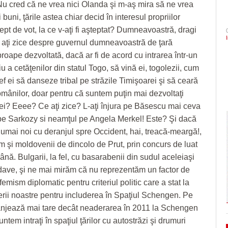
. Nu cred că ne vrea nici Olanda şi m-aş mira să ne vrea
- 4 August 2026
- 6 August 2026
Semne bune sezonul are! 
arhitectural din oraș
şi Ecaterina Andronescu
CLIPURI VIDEO
ZIARISTU’ DE
 buni, ţările astea chiar decid în interesul propriilor
Chindia mult mai clar decâ
TERASĂ
JOCURI ONLINE
Sorin Şipoş nu le dă nicio speranţă PSD-işti
Timișoara are de luni șase noi cetățeni de
ept de vot, la ce v-aţi fi aşteptat? Dumneavoastră, dragi
August 2026
- 3 August 2026
“Nu veți câștiga niciodată Timișoara. Nici în
onoare/FOTO
CU OIŞTEA-N
e aţi zice despre guvernul dumneavoastră de ţară
2028, nici în 3028, când Dominic Fritz sigu
Politehnica Timișoara înc
KIERKEGAARD
View all
oape dezvoltată, dacă ar fi de acord cu intrarea într-un
- 5 August 2026
va mai fi primar
deplasare. Când sunt pro
FINANŢĂRI DE LA A
iu a cetăţenilor din statul Togo, să vină ei, togolezii, cum
- 4 August 
pentru play-off
LA Z
În ultimii trei ani niciun primar aflat în confli
f ei să danseze tribal pe străzile Timişoarei şi să ceară
View all
interese nu şi-a pierdut mandatul. Avocatul
PE SURSE
românilor, doar pentru că suntem puţin mai dezvoltaţi
Neacşu ia apărarea prefectului de Timiş în
i? Eeee? Ce aţi zice? L-aţi înjura pe Băsescu mai ceva
- 5 August 2026
cazul Dominic Fritz
pe Sarkozy si neamţul pe Angela Merkel! Este? Şi dacă
View all
mai noi cu deranjul spre Occident, hai, treacă-meargă!,
 şi moldovenii de dincolo de Prut, prin concurs de luat
nă. Bulgarii, la fel, cu basarabenii din sudul aceleiaşi
dave, şi ne mai mirăm că nu reprezentăm un factor de
femism diplomatic pentru criteriul politic care a stat la
rii noastre pentru includerea în Spaţiul Schengen. Pe
njează mai tare decât neaderarea în 2011 la Schengen
untem intraţi în spaţiul ţărilor cu autostrăzi şi drumuri