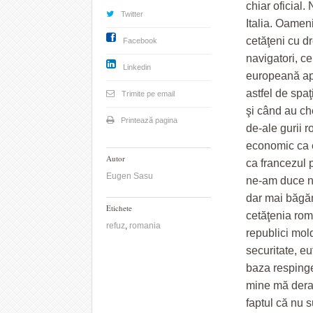
chiar oficial
Twitter
Italia. Oameni
cetăţeni cu dr
Facebook
navigatori, c
Linkedin
europeană apr
astfel de spaţ
Trimite pe email
şi când au che
Printează pagina
de-ale gurii 
economic ca e
Autor
ca francezul 
Eugen Sasu
ne-am duce nu
dar mai băgăm
Etichete
cetăţenia româ
refuz
,
romania
republici mol
securitate, eu
baza respinge
mine mă dera
faptul că nu s