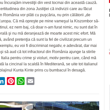
 nu încurajăm investiţii din vest tocmai din această cauză.
titudinea din zona Justiţiei că indivizii care au făcut
n România vor plăti cu puşcăria, nu prin călătorii „de
 Europa. Că mă opreşte pe mine vameşul la Kiszombor să-
inul, ez nem baj, că doar n-am furat nimic, nu sunt dat în
rală şi nu mă deranjează de moarte acest mic efort. Mă
, având pretenţia că sunt la fel de civilizat precum un
xemplu, eu voi fi discriminat negativ, e adevărat, dar mai
şi să aud că tot infractorul din România ajunge la stirile
 Italia pentru crime şi violuri, motiv pentru care, când mă
tă la cincinal la scaldă în Mediterană, se uite tot italianul
 blajinul Kunta Kinte prins cu bumbacul în desagă.
ebook
witter
LinkedIn
Pinterest
WhatsApp
Email