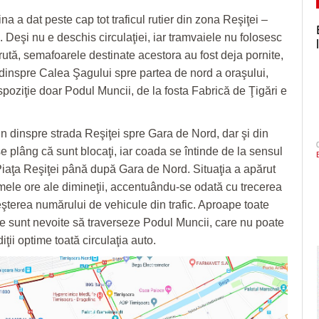
a a dat peste cap tot traficul rutier din zona Reşiţei –
 Deşi nu e deschis circulaţiei, iar tramvaiele nu folosesc
rută, semafoarele destinate acestora au fost deja pornite,
ul dinspre Calea Şagului spre partea de nord a oraşului,
spoziţie doar Podul Muncii, de la fosta Fabrică de Ţigări e
in dinspre strada Reşiţei spre Gara de Nord, dar şi din
e plâng că sunt blocaţi, iar coada se întinde de la sensul
 Piaţa Reşiţei până după Gara de Nord. Situaţia a apărut
imele ore ale dimineţii, accentuându-se odată cu trecerea
reşterea numărului de vehicule din trafic. Aproape toate
e sunt nevoite să traverseze Podul Muncii, care nu poate
iţii optime toată circulaţia auto.