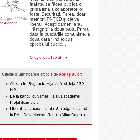
CLIPURI VIDEO
înainte, se făcea publică o
Politehnica bate
oră, a venit „ploaia”. Apa a fost asigurată de
proiectelor derulate de instituție din fonduri
primă listă a colaboratorilor
- 4
- 6 August 2026
- 11 December 2025
t o arată scorul
pompierii voluntari
JOCURI ONLINE
europene/FOTO
fostei Securităţi. Pe ea, doar
lor:
membrii PNŢCD şi câţiva
07 august 2026 de
DIVERSE
Ino Ardelean
Filmul „Ultimul ingredient”, o poveste a
liberali. Aceşti oameni erau
ANAF oferă persoanelor fizice posibilitatea să
“răstigniţi” a doua oară. Prima
r nu
Banatului în competiția internațională Food Film
epe Superliga în
beneficieze de Declarația Unică 212
FARMACII DIN
data în puşcăriile comuniste, a
- 5 August 2026
- 25 November 2025
gramate derby-urile
Menu/VIDEO
precompletată
TIMIŞOARA
doua oară fiind expuşi
2026
oprobiului public,
…
View all
HARTA TIMIŞOAREI
ct de
Romanian Business Leaders lansează RBL
 Toni
- 19 November
Banat, prima filială din vestul țării
LICEE, ŞCOLI ŞI
Citeşte tot articolul
2025
GRĂDINIŢE DIN TIMIŞ
View all
PRIMĂRIILE DIN TIMIŞ
Citeşte şi următoarele articole de
acelaşi autor:
SFATUL MEDICULUI
Alexandru Rogobete. Aşa tânăr şi deja PSD-
ist?
SFATURI JURIDICE
De la bancul cu vameşii la ziua scadenţei.
Preţul dezmăţului
Liberali cu crucea-n spate. S-a băgat doctrină
la PNL. De la Nicolae Robu la Alina Gorghiu