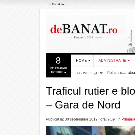
deBanat.ro
8
HOME
ADMINISTRAȚIE
CELE MAI NOI
Politehnica ratea
ARTICOLE
ULTIMELE ȘTIRI:
DESPRE NOI
PRIMĂRIA
acum 4 mins
Din Țara Soarelu
TIMIŞOARA
REDACȚIA DEBANAT
acum 2 ore
Canicula continuă
Traficul rutier e bl
CONSILIUL
De Sfânta Maria,
POLITICA DE COOKIES
JUDEŢEAN TIMIŞ
A abandonat deşeu
– Gara de Nord
POLITICA DE
- acum 4 ore
Furtună scurtă, d
PREFECTURA
CONFIDENȚIALITATE
Bolojan, Grindean
TIMIŞ
Programul de luc
Publicat la: 30 septembrie 2019 | ora: 9:39 | în
Primări
Performanță deos
Consum record de 