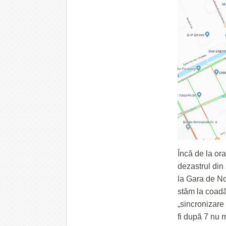
Încă de la ora
dezastrul din
la Gara de Nor
stăm la coadă
„sincronizare
fi după 7 nu