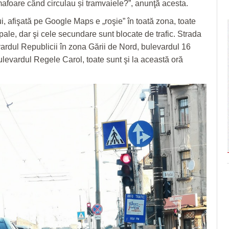
afoare când circulau și tramvaiele?”, anunţă acesta.
ui, afişată pe Google Maps e „roşie” în toată zona, toate
ipale, dar şi cele secundare sunt blocate de trafic. Strada
vardul Republicii în zona Gării de Nord, bulevardul 16
levardul Regele Carol, toate sunt şi la această oră