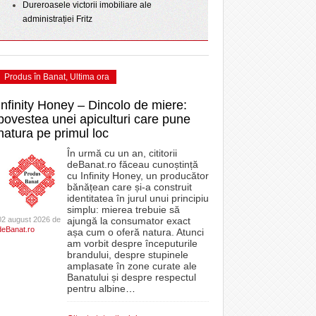
Dureroasele victorii imobiliare ale
administrației Fritz
Produs în Banat
,
Ultima ora
Infinity Honey – Dincolo de miere:
povestea unei apiculturi care pune
natura pe primul loc
În urmă cu un an, cititorii
deBanat.ro făceau cunoștință
cu Infinity Honey, un producător
bănățean care și-a construit
identitatea în jurul unui principiu
simplu: mierea trebuie să
02 august 2026 de
ajungă la consumator exact
deBanat.ro
așa cum o oferă natura. Atunci
am vorbit despre începuturile
brandului, despre stupinele
amplasate în zone curate ale
Banatului și despre respectul
pentru albine
…