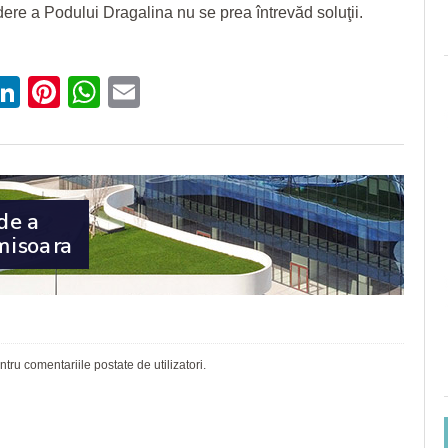
dere a Podului Dragalina nu se prea întrevăd soluţii.
ebook
witter
LinkedIn
Pinterest
WhatsApp
Email
ru comentariile postate de utilizatori.