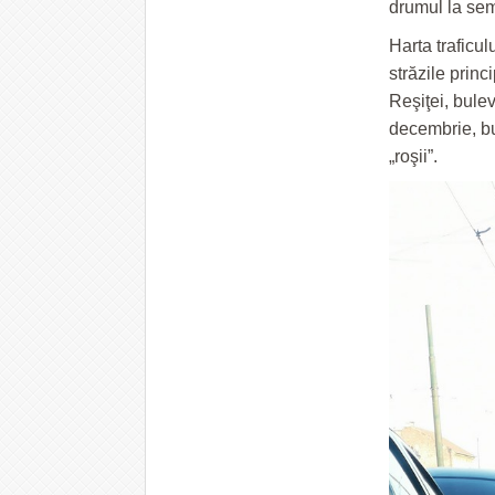
drumul la sem
Harta traficul
străzile princ
Reşiţei, bule
decembrie, bu
„roşii”.