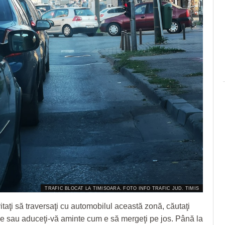
TRAFIC BLOCAT LA TIMISOARA. FOTO INFO TRAFIC JUD. TIMIS
itaţi să traversaţi cu automobilul această zonă, căutaţi
ive sau aduceţi-vă aminte cum e să mergeţi pe jos. Până la