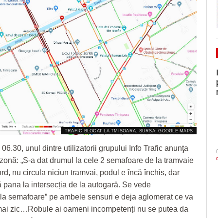
TRAFIC BLOCAT LA TMISOARA. SURSA: GOOGLE MAPS
 06.30, unul dintre utilizatorii grupului Info Trafic anunţa
 zonă: „S-a dat drumul la cele 2 semafoare de la tramvaie
d, nu circula niciun tramvai, podul e încă închis, dar
 pana la intersecția de la autogară. Se vede
 la semafoare” pe ambele sensuri e deja aglomerat ce va
 mai zic…Robule ai oameni incompetenți nu se putea da