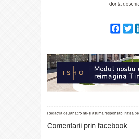
dorita deschi
Fac
T
Redacția deBanat.ro nu-și asumă responsabilitatea pent
Comentarii prin facebook