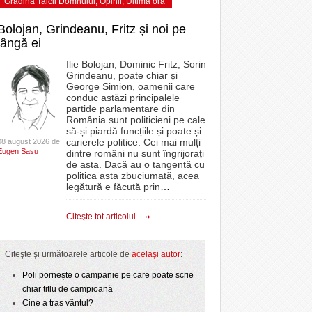
Grădina Taicii Domnului
,
Opinii
,
Ultima ora
Bolojan, Grindeanu, Fritz și noi pe
lângă ei
Ilie Bolojan, Dominic Fritz, Sorin
Grindeanu, poate chiar și
George Simion, oamenii care
conduc astăzi principalele
partide parlamentare din
România sunt politicieni pe cale
să-și piardă funcțiile și poate și
carierele politice. Cei mai mulți
08 august 2026 de
Eugen Sasu
dintre români nu sunt îngrijorați
de asta. Dacă au o tangență cu
politica asta zbuciumată, acea
legătură e făcută prin
…
Citeşte tot articolul
Citeşte şi următoarele articole de
acelaşi autor
:
Poli pornește o campanie pe care poate scrie
chiar titlu de campioană
Cine a tras vântul?