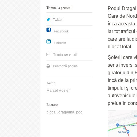
Trimite la prieteni
Podul Dragalin
Gara de Nord.
Twitter
încă această 
iar tot trafic
Facebook
care are la di
Linkedin
blocat total.
Trimite pe email
Şoferii care v
sens invers, s
Printează pagina
giratoriu din
încă de la pr
Autor
timpului şi c
Marcel Hoster
autovehiculel
prelua în cond
Etichete
blocaj
,
dragalina
,
pod