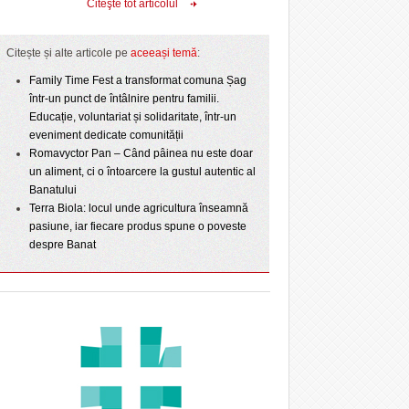
Citeşte tot articolul
Citește și alte articole pe
aceeași temă
:
Family Time Fest a transformat comuna Șag
într-un punct de întâlnire pentru familii.
Educație, voluntariat și solidaritate, într-un
eveniment dedicate comunității
Romavyctor Pan – Când pâinea nu este doar
un aliment, ci o întoarcere la gustul autentic al
Banatului
Terra Biola: locul unde agricultura înseamnă
pasiune, iar fiecare produs spune o poveste
despre Banat