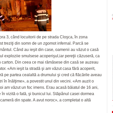
- 4 August 2026
- 6 August 2026
Semne bune sezonul are! 
arhitectural din oraș
şi Ecaterina Andronescu
CLIPURI VIDEO
ZIARISTU’ DE
Chindia mult mai clar decâ
TERASĂ
JOCURI ONLINE
Sorin Şipoş nu le dă nicio speranţă PSD-işti
Timișoara are de luni șase noi cetățeni de
August 2026
- 3 August 2026
“Nu veți câștiga niciodată Timișoara. Nici în
onoare/FOTO
CU OIŞTEA-N
2028, nici în 3028, când Dominic Fritz sigu
Politehnica Timișoara înc
KIERKEGAARD
View all
- 5 August 2026
va mai fi primar
deplasare. Când sunt pro
FINANŢĂRI DE LA A
- 4 August 
pentru play-off
ora 3, când locuitorii de pe strada Cloşca, în zona
LA Z
În ultimii trei ani niciun primar aflat în confli
View all
st treziţi din somn de un zgomot infernal. Parcă se
interese nu şi-a pierdut mandatul. Avocatul
PE SURSE
Neacşu ia apărarea prefectului de Timiş în
ântul. Când au ieşit din case, oamenii au văzut o casă
- 5 August 2026
cazul Dominic Fritz
flul exploziie smulsese acoperişul,iar pereţii căzuseră, ca
View all
n carton. Din ceea ce mai rămăsese din casă se auzeau
utor. «Am ieşit la stradă şi am văzut casa fără acoperit,
ră pe partea cealaltă a drumului şi cred că flăcările aveau
ri în înălţime», a povestit unul din vecini. «Am auzit o
poi am văzut un foc imens. Erau acasă băiatul de 16 ani,
 în vizită o fată, şi bunicul lui. Stăpânul casei dormea
 cameră din spate. A avut noroc», a completat o altă