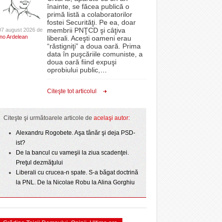
CLIPURI VIDEO
înainte, se făcea publică o
Politehnica bate
oră, a venit „ploaia”. Apa a fost asigurată de
proiectelor derulate de instituție din fonduri
primă listă a colaboratorilor
- 4
- 6 August 2026
- 11 December 2025
t o arată scorul
pompierii voluntari
JOCURI ONLINE
europene/FOTO
fostei Securităţi. Pe ea, doar
lor:
membrii PNŢCD şi câţiva
07 august 2026 de
DIVERSE
Ino Ardelean
Filmul „Ultimul ingredient”, o poveste a
liberali. Aceşti oameni erau
ANAF oferă persoanelor fizice posibilitatea să
“răstigniţi” a doua oară. Prima
r nu
Banatului în competiția internațională Food Film
epe Superliga în
beneficieze de Declarația Unică 212
FARMACII DIN
data în puşcăriile comuniste, a
- 5 August 2026
- 25 November 2025
gramate derby-urile
Menu/VIDEO
precompletată
TIMIŞOARA
doua oară fiind expuşi
2026
oprobiului public,
…
View all
HARTA TIMIŞOAREI
ct de
Romanian Business Leaders lansează RBL
 Toni
- 19 November
Banat, prima filială din vestul țării
LICEE, ŞCOLI ŞI
Citeşte tot articolul
2025
GRĂDINIŢE DIN TIMIŞ
View all
PRIMĂRIILE DIN TIMIŞ
Citeşte şi următoarele articole de
acelaşi autor:
SFATUL MEDICULUI
Alexandru Rogobete. Aşa tânăr şi deja PSD-
ist?
SFATURI JURIDICE
De la bancul cu vameşii la ziua scadenţei.
Preţul dezmăţului
Liberali cu crucea-n spate. S-a băgat doctrină
la PNL. De la Nicolae Robu la Alina Gorghiu