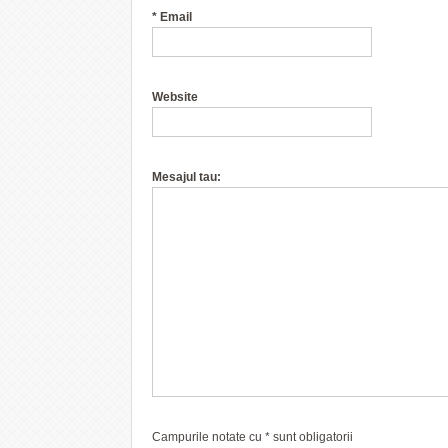
*
Email
Website
Mesajul tau:
Campurile notate cu
*
sunt obligatorii