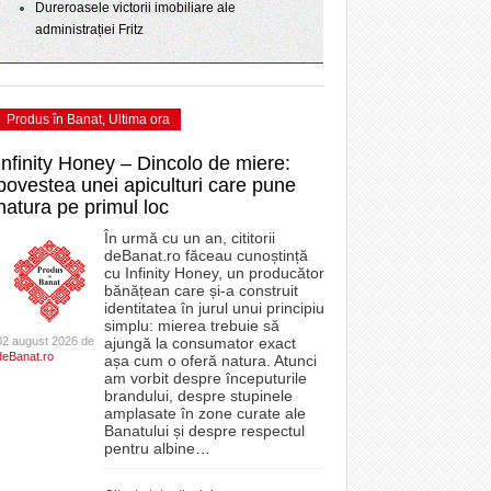
Dureroasele victorii imobiliare ale
administrației Fritz
Produs în Banat
,
Ultima ora
Infinity Honey – Dincolo de miere:
povestea unei apiculturi care pune
natura pe primul loc
În urmă cu un an, cititorii
deBanat.ro făceau cunoștință
cu Infinity Honey, un producător
bănățean care și-a construit
identitatea în jurul unui principiu
simplu: mierea trebuie să
02 august 2026 de
ajungă la consumator exact
deBanat.ro
așa cum o oferă natura. Atunci
am vorbit despre începuturile
brandului, despre stupinele
amplasate în zone curate ale
Banatului și despre respectul
pentru albine
…