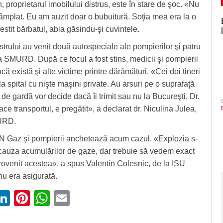
 proprietarul imobilului distrus, este în stare de şoc. «Nu
ntâmplat. Eu am auzit doar o bubuitură. Soţia mea era la o
stit bărbatul, abia găsindu-şi cuvintele.
strului au venit două autospeciale ale pompierilor şi patru
a SMURD. După ce focul a fost stins, medicii şi pompierii
acă există şi alte victime printre dărâmături. «Cei doi tineri
la spital cu nişte maşini private. Au arsuri pe o suprafaţă
de gardă vor decide dacă îi trimit sau nu la Bucureşti. Dr.
ace transportul, e pregătit», a declarat dr. Niculina Julea,
URD.
N Gaz şi pompierii anchetează acum cazul. «Explozia s-
cauza acumulărilor de gaze, dar trebuie să vedem exact
ovenit acestea», a spus Valentin Colesnic, de la ISU
u era asigurată.
ebook
witter
LinkedIn
Pinterest
WhatsApp
Email