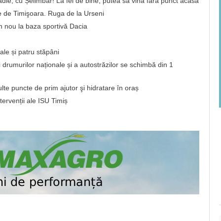
nădie, cu Șelimbăr! La fel de bine, putea să vină fără punct acasă
 de Timişoara. Ruga de la Urseni
 nou la baza sportivă Dacia
ale și patru stăpâni
i drumurilor naționale și a autostrăzilor se schimbă din 1
te puncte de prim ajutor şi hidratare în oraș
tervenții ale ISU Timiș