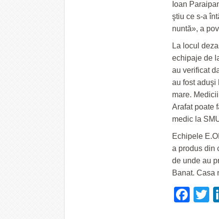
Ioan Paraipan,
ştiu ce s-a î
nuntă», a pove
La locul deza
echipaje de l
au verificat d
au fost aduşi 
mare. Medicii 
Arafat poate f
medic la SM
Echipele E.O
a produs din 
de unde au pr
Banat. Casa n
Fac
T