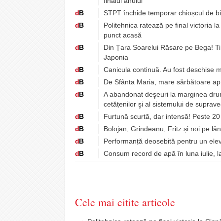
finalul anului
d
B
STPT închide temporar chioșcul de bil
d
B
Politehnica ratează pe final victoria l
punct acasă
d
B
Din Țara Soarelui Răsare pe Bega! Ti
Japonia
d
B
Canicula continuă. Au fost deschise m
d
B
De Sfânta Maria, mare sărbătoare ap
d
B
A abandonat deşeuri la marginea drumul
cetățenilor şi al sistemului de suprav
d
B
Furtună scurtă, dar intensă! Peste 20 
d
B
Bolojan, Grindeanu, Fritz și noi pe lâ
d
B
Performanță deosebită pentru un elev 
d
B
Consum record de apă în luna iulie, l
Cele mai citite articole