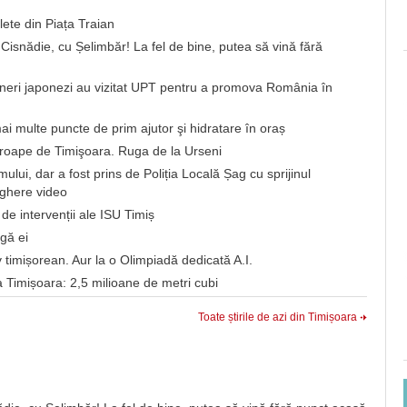
ete din Piața Traian
a Cisnădie, cu Șelimbăr! La fel de bine, putea să vină fără
neri japonezi au vizitat UPT pentru a promova România în
ai multe puncte de prim ajutor şi hidratare în oraș
roape de Timişoara. Ruga de la Urseni
ui, dar a fost prins de Poliția Locală Șag cu sprijinul
eghere video
de intervenții ale ISU Timiș
ngă ei
timișorean. Aur la o Olimpiadă dedicată A.I.
a Timișoara: 2,5 milioane de metri cubi
Toate știrile de azi din Timișoara