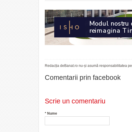
Redacția deBanat.ro nu-și asumă responsabilitatea pent
Comentarii prin facebook
Scrie un comentariu
*
Nume