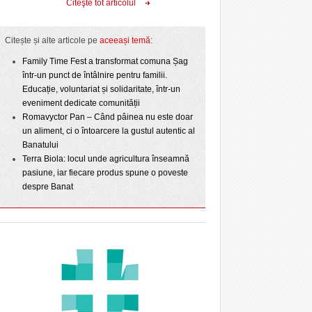
Citeşte tot articolul
Citește și alte articole pe
aceeași temă
:
Family Time Fest a transformat comuna Șag
într-un punct de întâlnire pentru familii.
Educație, voluntariat și solidaritate, într-un
eveniment dedicate comunității
Romavyctor Pan – Când pâinea nu este doar
un aliment, ci o întoarcere la gustul autentic al
Banatului
Terra Biola: locul unde agricultura înseamnă
pasiune, iar fiecare produs spune o poveste
despre Banat