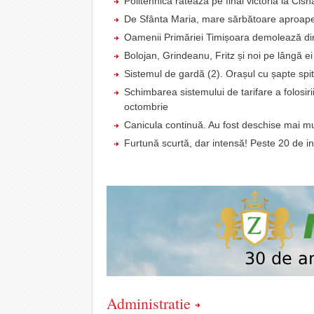
Politehnica ratează pe final victoria la Cis
De Sfânta Maria, mare sărbătoare aproape
Oamenii Primăriei Timișoara demolează din
Bolojan, Grindeanu, Fritz și noi pe lângă ei
Sistemul de gardă (2). Orașul cu șapte spit
Schimbarea sistemului de tarifare a folosiri
octombrie
Canicula continuă. Au fost deschise mai mul
Furtună scurtă, dar intensă! Peste 20 de in
Administratie