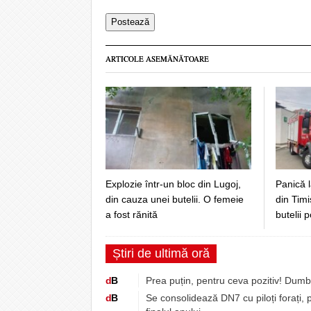
ARTICOLE ASEMĂNĂTOARE
Explozie într-un bloc din Lugoj,
Panică l
din cauza unei butelii. O femeie
din Tim
a fost rănită
butelii 
Știri de ultimă oră
d
B
Prea puțin, pentru ceva pozitiv! Dum
d
B
Se consolidează DN7 cu piloți forați, pe