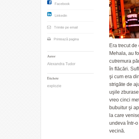
Facebook
Linkedin
Trimite pe email
Printează pagina
Era trecut de 
Mehala, au fo
Autor
cutremura păm
Alexandra Tudor
în flăcări. Su
şi cum era di
Etichete
strigăte de aj
explozie
uşile zburase
vreo cinci met
bubuitur şi a
la care venise
undeva într-o
vecină.