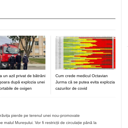
a un azil privat de bătrâni
Cum crede medicul Octavian
ișoara după explozia unei
Jurma că se putea evita explozia
portabile de oxigen
cazurilor de covid
brăvița pierde pe terenul unei nou-promovate
 malul Mureșului. Vor fi restricții de circulație până la