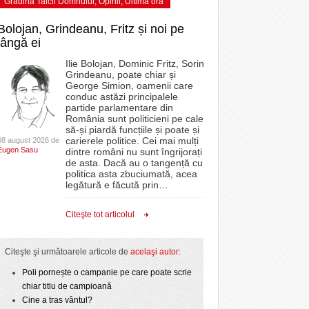
Grădina Taicii Domnului
,
Opinii
,
Ultima ora
Bolojan, Grindeanu, Fritz și noi pe
lângă ei
Ilie Bolojan, Dominic Fritz, Sorin
Grindeanu, poate chiar și
George Simion, oamenii care
conduc astăzi principalele
partide parlamentare din
România sunt politicieni pe cale
să-și piardă funcțiile și poate și
carierele politice. Cei mai mulți
08 august 2026 de
Eugen Sasu
dintre români nu sunt îngrijorați
de asta. Dacă au o tangență cu
politica asta zbuciumată, acea
legătură e făcută prin
…
Citeşte tot articolul
Citeşte şi următoarele articole de
acelaşi autor
:
Poli pornește o campanie pe care poate scrie
chiar titlu de campioană
Cine a tras vântul?