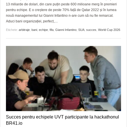
GRĂDINA TAICII DOMNULUI
CRONICĂ DE FILM
ACCIDENTE
13 miliarde de dolari, din care puțin peste 600 milioane merg în premieri
pentru echipe. E o creștere de peste 70% față de Qatar 2022 și în lumea
ZIARISTU’ DE TERASĂ
UNDE MERGEM
ANUNŢURI
nouă managementul lui Gianni Infantino n-are cum să nu fie remarcat.
Aduci bani organizației, perfect,
…
CU OIŞTEA-N KIERKEGAARD
FILME DOCUMENTARE
INFO SI UTILE
Etichete:
arbitraje
,
bani
,
echipe
,
fifa
,
Gianni Infantino
,
SUA
,
succes
,
World Cup 2026
FINANŢĂRI DE LA A LA Z
CLIPURI VIDEO
CULTURA
PE SURSE
JOCURI ONLINE
INVATAMANT
JUSTITIE
FILME DOCUMENTARE
CLIPURI VIDEO
JOCURI ONLINE
DIVERSE
Succes pentru echipele UVT participante la hackathonul
FARMACII DIN TIMIŞOARA
BR41.io