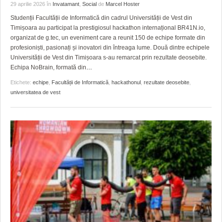
HARTA TIMIŞOAREI
29 aprilie 2026
în
Invatamant
,
Social
de
Marcel Hoster
Studenții Facultății de Informatică din cadrul Universității de Vest din
LICEE, ŞCOLI ŞI GRĂDINIŢE DIN TIMIŞ
Timișoara au participat la prestigiosul hackathon internațional BR41N.io,
organizat de g.tec, un eveniment care a reunit 150 de echipe formate din
PRIMĂRIILE DIN TIMIŞ
profesioniști, pasionați și inovatori din întreaga lume. Două dintre echipele
Universității de Vest din Timișoara s-au remarcat prin rezultate deosebite.
SFATUL MEDICULUI
Echipa NoBrain, formată din
…
Etichete:
echipe
,
Facultății de Informatică
,
hackathonul
,
rezultate deosebite
,
SFATURI JURIDICE
universitatea de vest