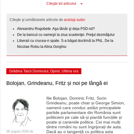
Citeşte tot articolul
Citeşte şi următoarele articole de
acelaşi autor:
Alexandru Rogobete. Aşa tânăr şi deja PSD-ist?
De la bancul cu vameşii la ziua scadenţei. Preţul dezmăţului
Liberali cu crucea-n spate. S-a băgat doctrină la PNL. De la
Nicolae Robu la Alina Gorghiu
Grădina Taicii Domnului
,
Opinii
,
Ultima ora
Bolojan, Grindeanu, Fritz și noi pe lângă ei
Ilie Bolojan, Dominic Fritz, Sorin
Grindeanu, poate chiar și George Simion,
oamenii care conduc astăzi principalele
partide parlamentare din România sunt
politicieni pe cale să-și piardă funcțiile și
poate și carierele politice. Cei mai mulți
dintre români nu sunt îngrijorați de asta.
Dacă au o tangență cu politica asta
08 august 2026 de