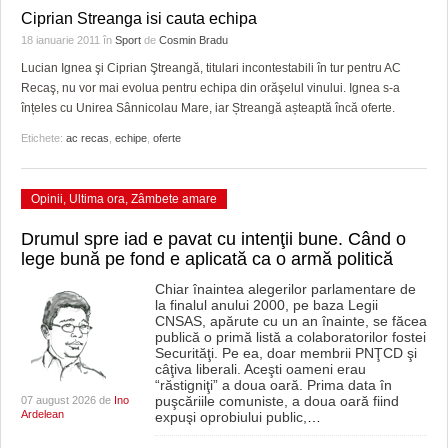
Ciprian Streanga isi cauta echipa
18 ianuarie 2011
în
Sport
de
Cosmin Bradu
Lucian Ignea şi Ciprian Ştreangă, titulari incontestabili în tur pentru AC
Recaş, nu vor mai evolua pentru echipa din orăşelul vinului. Ignea s-a
înțeles cu Unirea Sânnicolau Mare, iar Ștreangă așteaptă încă oferte.
Etichete:
ac recas
,
echipe
,
oferte
Opinii
,
Ultima ora
,
Zâmbete amare
Drumul spre iad e pavat cu intenţii bune. Când o
lege bună pe fond e aplicată ca o armă politică
Chiar înaintea alegerilor parlamentare de
la finalul anului 2000, pe baza Legii
CNSAS, apărute cu un an înainte, se făcea
publică o primă listă a colaboratorilor fostei
Securităţi. Pe ea, doar membrii PNŢCD şi
câţiva liberali. Aceşti oameni erau
“răstigniţi” a doua oară. Prima data în
puşcăriile comuniste, a doua oară fiind
07 august 2026 de
Ino
Ardelean
expuşi oprobiului public,
…