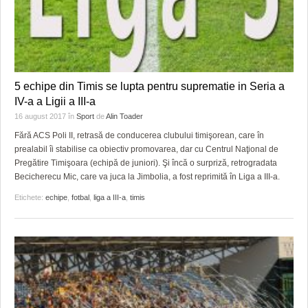
5 echipe din Timis se lupta pentru suprematie in Seria a
IV-a a Ligii a III-a
16 august 2017
în
Sport
de
Alin Toader
Fără ACS Poli II, retrasă de conducerea clubului timişorean, care în
prealabil îi stabilise ca obiectiv promovarea, dar cu Centrul Naţional de
Pregătire Timişoara (echipă de juniori). Şi încă o surpriză, retrogradata
Becicherecu Mic, care va juca la Jimbolia, a fost reprimită în Liga a III-a.
Etichete:
echipe
,
fotbal
,
liga a III-a
,
timis