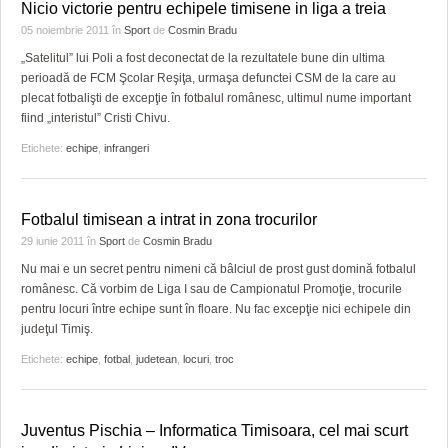
Nicio victorie pentru echipele timisene in liga a treia
05 noiembrie 2011
în
Sport
de
Cosmin Bradu
„Satelitul” lui Poli a fost deconectat de la rezultatele bune din ultima
perioadă de FCM Şcolar Reşiţa, urmaşa defunctei CSM de la care au
plecat fotbalişti de excepţie în fotbalul românesc, ultimul nume important
fiind „interistul” Cristi Chivu.
Etichete:
echipe
,
infrangeri
Fotbalul timisean a intrat in zona trocurilor
29 iunie 2011
în
Sport
de
Cosmin Bradu
Nu mai e un secret pentru nimeni că bâlciul de prost gust domină fotbalul
românesc. Că vorbim de Liga I sau de Campionatul Promoţie, trocurile
pentru locuri între echipe sunt în floare. Nu fac excepţie nici echipele din
judeţul Timiş.
Etichete:
echipe
,
fotbal
,
judetean
,
locuri
,
troc
Juventus Pischia – Informatica Timisoara, cel mai scurt