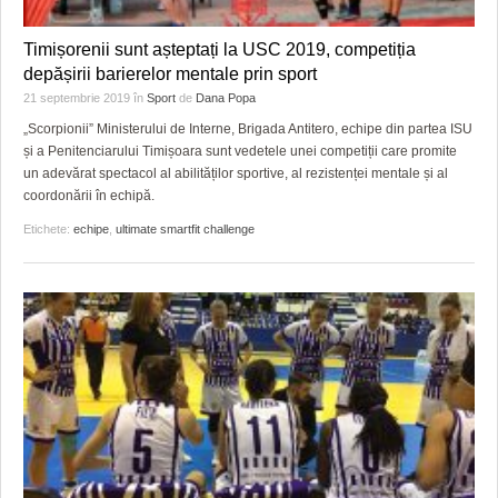
Timișorenii sunt așteptați la USC 2019, competiția
depășirii barierelor mentale prin sport
21 septembrie 2019
în
Sport
de
Dana Popa
„Scorpionii” Ministerului de Interne, Brigada Antitero, echipe din partea ISU
și a Penitenciarului Timișoara sunt vedetele unei competiții care promite
un adevărat spectacol al abilităților sportive, al rezistenței mentale și al
coordonării în echipă.
Etichete:
echipe
,
ultimate smartfit challenge