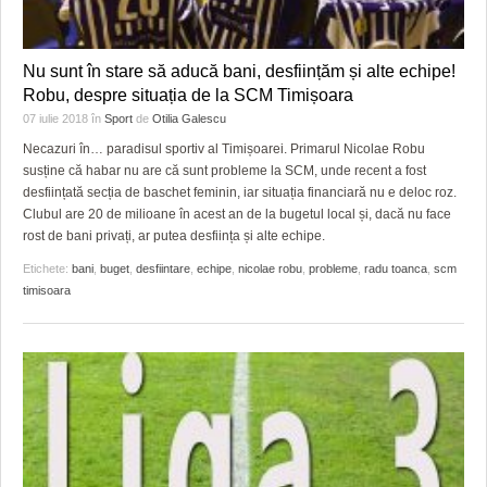
Nu sunt în stare să aducă bani, desființăm și alte echipe!
Robu, despre situația de la SCM Timișoara
07 iulie 2018
în
Sport
de
Otilia Galescu
Necazuri în… paradisul sportiv al Timișoarei. Primarul Nicolae Robu
susține că habar nu are că sunt probleme la SCM, unde recent a fost
desființată secția de baschet feminin, iar situația financiară nu e deloc roz.
Clubul are 20 de milioane în acest an de la bugetul local și, dacă nu face
rost de bani privați, ar putea desființa și alte echipe.
Etichete:
bani
,
buget
,
desfiintare
,
echipe
,
nicolae robu
,
probleme
,
radu toanca
,
scm
timisoara