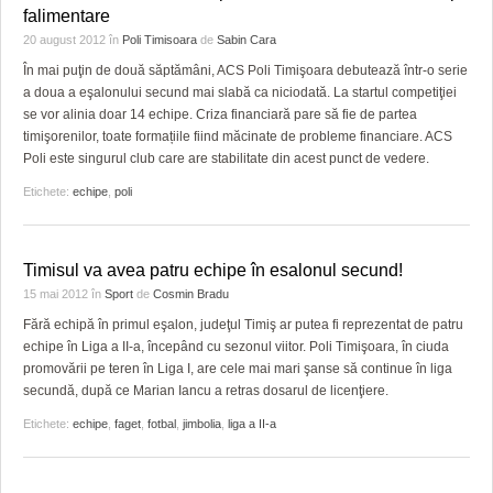
falimentare
20 august 2012
în
Poli Timisoara
de
Sabin Cara
În mai puţin de două săptămâni, ACS Poli Timişoara debutează într-o serie
a doua a eşalonului secund mai slabă ca niciodată. La startul competiţiei
se vor alinia doar 14 echipe. Criza financiară pare să fie de partea
timişorenilor, toate formațiile fiind măcinate de probleme financiare. ACS
Poli este singurul club care are stabilitate din acest punct de vedere.
Etichete:
echipe
,
poli
Timisul va avea patru echipe în esalonul secund!
15 mai 2012
în
Sport
de
Cosmin Bradu
Fără echipă în primul eşalon, judeţul Timiş ar putea fi reprezentat de patru
echipe în Liga a II-a, începând cu sezonul viitor. Poli Timişoara, în ciuda
promovării pe teren în Liga I, are cele mai mari şanse să continue în liga
secundă, după ce Marian Iancu a retras dosarul de licenţiere.
Etichete:
echipe
,
faget
,
fotbal
,
jimbolia
,
liga a II-a