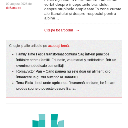
02 august 2026 de
vorbit despre începuturile brandului,
deBanat.ro
despre stupinele amplasate în zone curate
ale Banatului și despre respectul pentru
albine
…
Citeşte tot articolul
Citește și alte articole pe
aceeași temă
:
Family Time Fest a transformat comuna Șag într-un punct de
întâlnire pentru familii. Educație, voluntariat și solidaritate, într-un
eveniment dedicate comunității
Romavyctor Pan – Când pâinea nu este doar un aliment, ci o
întoarcere la gustul autentic al Banatului
Terra Biola: locul unde agricultura înseamnă pasiune, iar fiecare
produs spune o poveste despre Banat