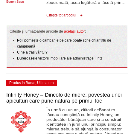
Eugen Sasu
zbuciumată, acea legătură e făcută prin
…
Citeşte tot articolul
Citeşte şi următoarele articole de
acelaşi autor
:
Poli pornește o campanie pe care poate scrie chiar titlu de
campioană
Cine a tras vântul?
Dureroasele victorii imobiliare ale administrației Fritz
Produs în Banat
,
Ultima ora
Infinity Honey – Dincolo de miere: povestea unei
apiculturi care pune natura pe primul loc
În urmă cu un an, cititorii deBanat.ro
făceau cunoștință cu Infinity Honey, un
producător bănățean care și-a construit
identitatea în jurul unui principiu simplu:
mierea trebuie să ajungă la consumator
exact așa cum o oferă natura. Atunci am