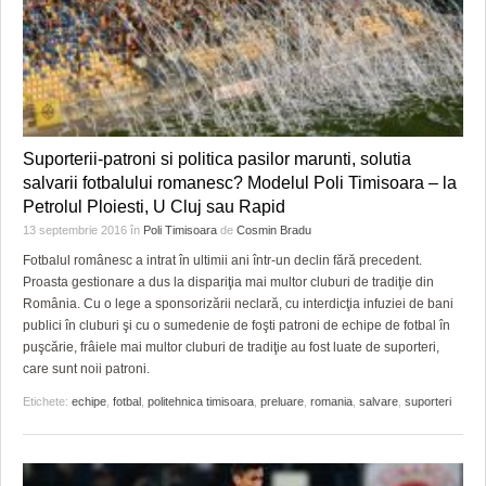
Suporterii-patroni si politica pasilor marunti, solutia
salvarii fotbalului romanesc? Modelul Poli Timisoara – la
Petrolul Ploiesti, U Cluj sau Rapid
13 septembrie 2016
în
Poli Timisoara
de
Cosmin Bradu
Fotbalul românesc a intrat în ultimii ani într-un declin fără precedent.
Proasta gestionare a dus la dispariţia mai multor cluburi de tradiţie din
România. Cu o lege a sponsorizării neclară, cu interdicţia infuziei de bani
publici în cluburi şi cu o sumedenie de foşti patroni de echipe de fotbal în
puşcărie, frâiele mai multor cluburi de tradiţie au fost luate de suporteri,
care sunt noii patroni.
Etichete:
echipe
,
fotbal
,
politehnica timisoara
,
preluare
,
romania
,
salvare
,
suporteri