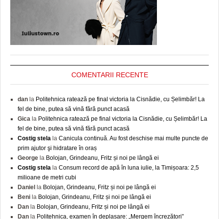
COMENTARII RECENTE
dan
la
Politehnica ratează pe final victoria la Cisnădie, cu Șelimbăr! La
fel de bine, putea să vină fără punct acasă
Gica
la
Politehnica ratează pe final victoria la Cisnădie, cu Șelimbăr! La
fel de bine, putea să vină fără punct acasă
Costig stela
la
Canicula continuă. Au fost deschise mai multe puncte de
prim ajutor şi hidratare în oraș
George
la
Bolojan, Grindeanu, Fritz și noi pe lângă ei
Costig stela
la
Consum record de apă în luna iulie, la Timișoara: 2,5
milioane de metri cubi
Daniel
la
Bolojan, Grindeanu, Fritz și noi pe lângă ei
Beni
la
Bolojan, Grindeanu, Fritz și noi pe lângă ei
Dan
la
Bolojan, Grindeanu, Fritz și noi pe lângă ei
Dan
la
Politehnica, examen în deplasare: „Mergem încrezători”