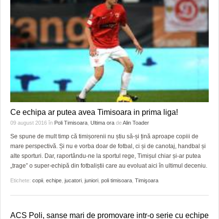
Ce echipa ar putea avea Timisoara in prima liga!
09 august 2016
în
Poli Timisoara
,
Ultima ora
de
Alin Toader
Se spune de mult timp că timișorenii nu știu să-și țină aproape copiii de
mare perspectivă. Și nu e vorba doar de fotbal, ci și de canotaj, handbal și
alte sporturi. Dar, raportându-ne la sportul rege, Timișul chiar și-ar putea
„trage” o super-echipă din fotbaliștii care au evoluat aici în ultimul deceniu.
Etichete:
copii
,
echipe
,
jucatori
,
juniori
,
poli timisoara
,
Timişoara
ACS Poli, sanse mari de promovare intr-o serie cu echipe