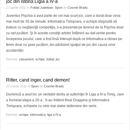
joc din istoria Ligia a IV-a
17 aprilie 2011
în
Fotbal Judetean
,
Sport
de
Cosmin Bradu
Juventus Pişchia a avut parte de cel mai scurt joc, care a durat doar ceva
mai mult de 30 de minute. Informatica Timişoara, o echipă obişnuită să
trateze cu neglijenţă competiţia, s-a prezentat pe terenul de la Pişchia doar
cu opt jucători. Şi în aceste condiţii arbitrii întâlnirii au dat verde pentru
începerea jocului, care a fost însă înterupt după ce Informatica a rămas pe
teren doar cu şase jucători, doi părăsind spaţiul de joc din cauza unor
accidentări.
Etichete:
clasament
,
echipe
,
fotbal
,
joc
Ritter, cand inger, cand demon!
27 martie 2011
în
Sport
de
Cosmin Bradu
Duminică a avut loc un veritabil derby al suferinţei în Liga a IV-a Timiş, care
a încheiat etapa a 20-a . S-au întâlnit Real Dragşina şi Informatica
Timişoara, echipele cu cele mai slabe defensive din serie.
Etichete:
echipe
,
informatica
,
liga a IV-a