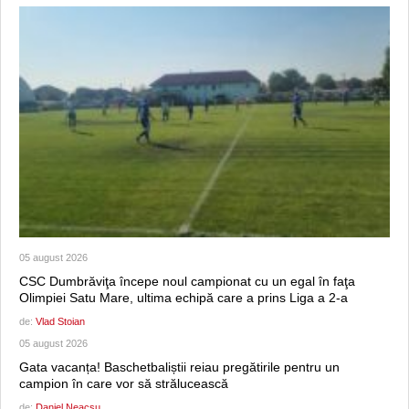
05 august 2026
CSC Dumbrăviţa începe noul campionat cu un egal în faţa
Olimpiei Satu Mare, ultima echipă care a prins Liga a 2-a
de:
Vlad Stoian
05 august 2026
Gata vacanța! Baschetbaliștii reiau pregătirile pentru un
campion în care vor să strălucească
de:
Daniel Neacșu