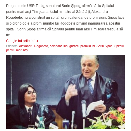
Preşedintele USR Timiş, senatorul Sorin Şipoş, afirmă că, la Spitalul
pentru mari arși Timișoara, fostul ministru al Sănătăţii, Alexandru
Rogobete, nu a construit un spital, ci un calendar de promisiuni. Şipoş face
şi o cronologie a promisiunilor lui Rogobete privind inaugurarea acestui
spital. Sorin Şipoş afirmă că Spitalul pentru mari arși Timișoara trebuia să
fie...
Citeşte tot articolul
Etichete:
Alexandru Rogobete
,
calendar
,
inaugurare
,
promisiuni
,
Sorin Sipos
,
Spitalul
pentru mari arși