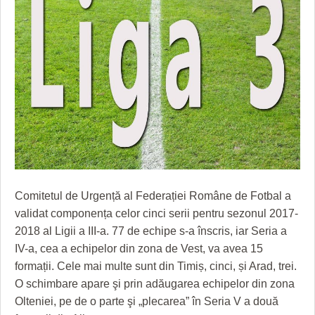
GRĂDINA TAICII DOMNULUI
CRONICĂ DE FILM
ACCIDENTE
ZIARISTU’ DE TERASĂ
UNDE MERGEM
ANUNŢURI
CU OIŞTEA-N KIERKEGAARD
FILME DOCUMENTARE
INFO SI UTILE
FINANŢĂRI DE LA A LA Z
CLIPURI VIDEO
CULTURA
PE SURSE
JOCURI ONLINE
INVATAMANT
JUSTITIE
FILME DOCUMENTARE
Comitetul de Urgență al Federației Române de Fotbal a
CLIPURI VIDEO
validat componența celor cinci serii pentru sezonul 2017-
2018 al Ligii a III-a. 77 de echipe s-a înscris, iar Seria a
JOCURI ONLINE
IV-a, cea a echipelor din zona de Vest, va avea 15
DIVERSE
formații. Cele mai multe sunt din Timiș, cinci, și Arad, trei.
O schimbare apare şi prin adăugarea echipelor din zona
FARMACII DIN TIMIŞOARA
Olteniei, pe de o parte şi „plecarea” în Seria V a două