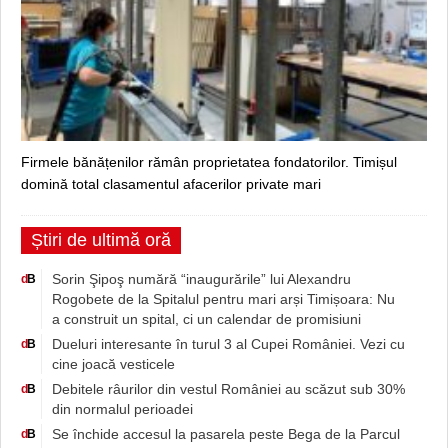
Firmele bănățenilor rămân proprietatea fondatorilor. Timișul
domină total clasamentul afacerilor private mari
Știri de ultimă oră
Sorin Şipoş numără “inaugurările” lui Alexandru
d
B
Rogobete de la Spitalul pentru mari arși Timișoara: Nu
a construit un spital, ci un calendar de promisiuni
Dueluri interesante în turul 3 al Cupei României. Vezi cu
d
B
cine joacă vesticele
Debitele râurilor din vestul României au scăzut sub 30%
d
B
din normalul perioadei
Se închide accesul la pasarela peste Bega de la Parcul
d
B