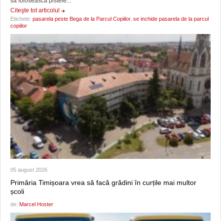
să folosească pistele...
Citeşte tot articolul
Etichete:
pasarela peste Bega de la Parcul Copiilor
,
se inchide pasarela de la parcul
copiilor
05 august 2026
Primăria Timișoara vrea să facă grădini în curțile mai multor
școli
de:
Marcel Hoster