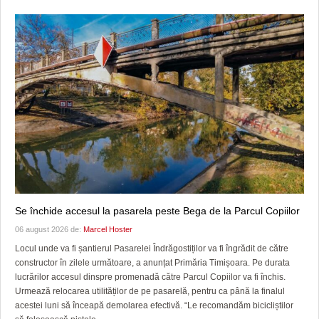
Se închide accesul la pasarela peste Bega de la Parcul Copiilor
06 august 2026 de:
Marcel Hoster
Locul unde va fi șantierul Pasarelei Îndrăgostiților va fi îngrădit de către
constructor în zilele următoare, a anunțat Primăria Timișoara. Pe durata
lucrărilor accesul dinspre promenadă către Parcul Copiilor va fi închis.
Urmează relocarea utilităților de pe pasarelă, pentru ca până la finalul
acestei luni să înceapă demolarea efectivă. “Le recomandăm bicicliștilor