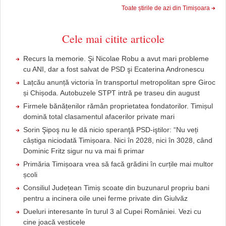
Toate știrile de azi din Timișoara
Cele mai citite articole
Recurs la memorie. Şi Nicolae Robu a avut mari probleme
cu ANI, dar a fost salvat de PSD şi Ecaterina Andronescu
Lațcău anunță victoria în transportul metropolitan spre Giroc
și Chișoda. Autobuzele STPT intră pe traseu din august
Firmele bănățenilor rămân proprietatea fondatorilor. Timișul
domină total clasamentul afacerilor private mari
Sorin Şipoş nu le dă nicio speranţă PSD-iştilor: “Nu veți
câștiga niciodată Timișoara. Nici în 2028, nici în 3028, când
Dominic Fritz sigur nu va mai fi primar
Primăria Timișoara vrea să facă grădini în curțile mai multor
școli
Consiliul Județean Timiș scoate din buzunarul propriu bani
pentru a incinera oile unei ferme private din Giulvăz
Dueluri interesante în turul 3 al Cupei României. Vezi cu
cine joacă vesticele