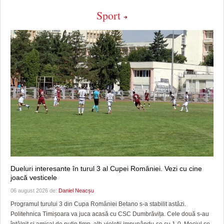
Sport
Dueluri interesante în turul 3 al Cupei României. Vezi cu cine
joacă vesticele
06 august 2026 de:
Daniel Neacșu
Programul turului 3 din Cupa României Betano s-a stabilit astăzi.
Politehnica Timișoara va juca acasă cu CSC Dumbrăvița. Cele două s-au
întâlnit și amical de puțin timp, alb-violeții impunându-se cu 1-0. Meciul se