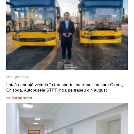
05 august 2026
Lațcău anunță victoria în transportul metropolitan spre Giroc și
Chișoda. Autobuzele STPT intră pe traseu din august
de:
Marcel Hoster