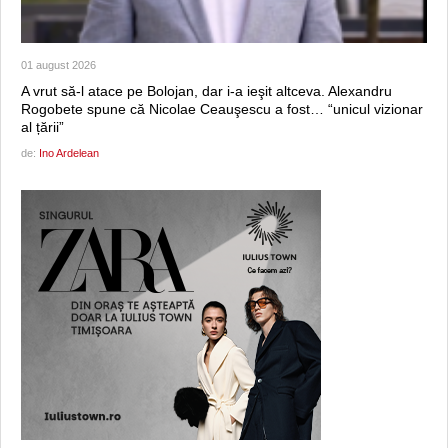
01 august 2026
A vrut să-l atace pe Bolojan, dar i-a ieşit altceva. Alexandru
Rogobete spune că Nicolae Ceauşescu a fost… “unicul vizionar
al țării”
de:
Ino Ardelean