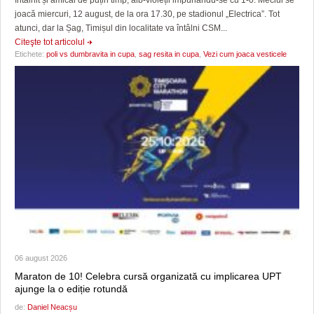
joacă miercuri, 12 august, de la ora 17.30, pe stadionul „Electrica”. Tot
atunci, dar la Șag, Timișul din localitate va întâlni CSM...
Citeşte tot articolul
Etichete:
poli vs dumbravita in cupa
,
sag resita in cupa
,
Vezi cum joaca vesticele
06 august 2026
Maraton de 10! Celebra cursă organizată cu implicarea UPT
ajunge la o ediție rotundă
de:
Daniel Neacșu