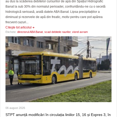
au dus la scăderea debitelor cursurilor de apă din Spațiul Hidrografic
Banat la sub 30% din normalul perioadei, confruntându-ne cu o secetă
hidrologică serioasă, arată datele ABA Banat. Lipsa precipitațiilor a
diminuat și rezervele de apă din freatic, motiv pentru care pot apărea
frecvent cazuri...
Citeşte tot articolul
Etichete:
directorul ABA Banat
,
scad debitele raurilor
,
viorel avram
06 august 2026
STPT anunță modificări în circulația liniilor 15, 16 și Expres 3, în