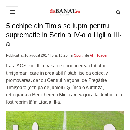
5 echipe din Timis se lupta pentru
HOME
suprematie in Seria a IV-a a Ligii a III-
ADMINISTRAȚIE
DESPRE NOI
a
POLITICĂ
REDACȚIA DEBANAT
PRIMĂRIA TIMIŞOARA
Publicat la: 16 august 2017 | ora: 13:20 | în
Sport
| de
Alin Toader
SPORT
POLITICA DE COOKIES
CONSILIUL JUDEŢEAN TIMIŞ
POLITICA
Fără ACS Poli II, retrasă de conducerea clubului
OPINII
POLITICA DE CONFIDENȚIALITATE
PREFECTURA TIMIŞ
POLI TIMISOARA
timişorean, care în prealabil îi stabilise ca obiectiv
promovarea, dar cu Centrul Naţional de Pregătire
TIMP LIBER ȘI CULTURĂ
FOTBAL JUDETEAN
DOSARELE DEBANAT
Timişoara (echipă de juniori). Şi încă o surpriză,
retrogradata Becicherecu Mic, care va juca la Jimbolia, a
ECONOMIC
ALTE SPORTURI
ETICA LUCIDITĂȚII ASISTATE
TIMP LIBER
fost reprimită în Liga a III-a.
SĂNĂTATE
JURNAL DE CAMPANIE
ULTRAMARIN VA RECOMANDA
AFACERI
MAI MULTE
ZÂMBETE AMARE
CULTURA