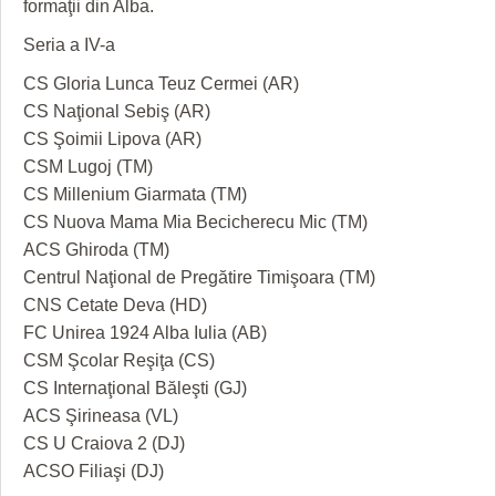
formaţii din Alba.
HARTA TIMIŞOAREI
Seria a IV-a
LICEE, ŞCOLI ŞI GRĂDINIŢE DIN TIMIŞ
CS Gloria Lunca Teuz Cermei (AR)
PRIMĂRIILE DIN TIMIŞ
CS Naţional Sebiş (AR)
CS Şoimii Lipova (AR)
SFATUL MEDICULUI
CSM Lugoj (TM)
SFATURI JURIDICE
CS Millenium Giarmata (TM)
CS Nuova Mama Mia Becicherecu Mic (TM)
ACS Ghiroda (TM)
Centrul Naţional de Pregătire Timişoara (TM)
CNS Cetate Deva (HD)
FC Unirea 1924 Alba Iulia (AB)
CSM Şcolar Reşiţa (CS)
CS Internaţional Băleşti (GJ)
ACS Şirineasa (VL)
CS U Craiova 2 (DJ)
ACSO Filiaşi (DJ)