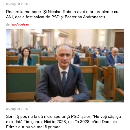
06 august 2026
Recurs la memorie. Şi Nicolae Robu a avut mari probleme cu
ANI, dar a fost salvat de PSD şi Ecaterina Andronescu
de:
Ino Ardelean
05 august 2026
Sorin Şipoş nu le dă nicio speranţă PSD-iştilor: “Nu veți câștiga
niciodată Timișoara. Nici în 2028, nici în 3028, când Dominic
Fritz sigur nu va mai fi primar