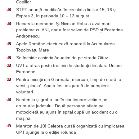
Copiilor
STPT anunță modificări în circulația liniilor 15, 16 și
d
B
Expres 3, în perioada 10 – 13 august
Recurs la memorie. Şi Nicolae Robu a avut mari
d
B
probleme cu ANI, dar a fost salvat de PSD şi Ecaterina
Andronescu
Apele Române efectuează reparații la Acumularea
d
B
Topolovățu Mare
Se închide casieria Aquatim de pe strada Oituz
d
B
UVT a atras peste trei mii de studenți din afara Uniunii
d
B
Europene
Pentru micuţii din Giarmata, miercuri, timp de o oră, a
d
B
venit „ploaia”. Apa a fost asigurată de pompierii
voluntari
Neatenția și graba fac în continuare victime pe
d
B
drumurile județului. Două persoane aflate pe
motocicletă au ajuns în spital după un accident cu o
mașină
Maraton de 10! Celebra cursă organizată cu implicarea
d
B
UPT ajunge la o ediție rotundă