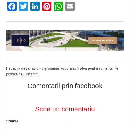
Facebook
Twitter
LinkedIn
Pinterest
WhatsApp
Email
Redacția deBanat.ro nu-și asumă responsabilitatea pentru comentariile
postate de utilizatori.
Comentarii prin facebook
Scrie un comentariu
*
Nume