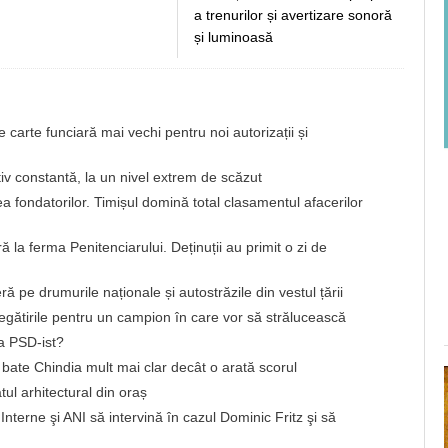
a trenurilor și avertizare sonoră
și luminoasă
carte funciară mai vechi pentru noi autorizații și
iv constantă, la un nivel extrem de scăzut
 fondatorilor. Timișul domină total clasamentul afacerilor
ă la ferma Penitenciarului. Deținuții au primit o zi de
ieră pe drumurile naționale și autostrăzile din vestul țării
regătirile pentru un campion în care vor să strălucească
a PSD-ist?
bate Chindia mult mai clar decât o arată scorul
tul arhitectural din oraș
Interne şi ANI să intervină în cazul Dominic Fritz şi să