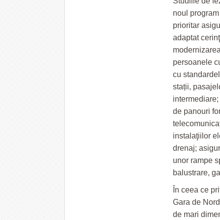
Studiile de fe
noul program 
prioritar asi
adaptat cerinţ
modernizarea ș
persoanele cu
cu standardel
stații, pasaje
intermediare;
de panouri f
telecomunicaţi
instalaţiilor 
drenaj;
asigur
unor rampe sp
balustrare
,
ga
În ceea ce pri
Gara de Nord 
de mari dimens