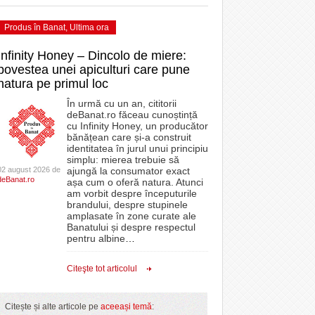
Produs în Banat
,
Ultima ora
Infinity Honey – Dincolo de miere:
povestea unei apiculturi care pune
natura pe primul loc
În urmă cu un an, cititorii
deBanat.ro făceau cunoștință
cu Infinity Honey, un producător
bănățean care și-a construit
identitatea în jurul unui principiu
simplu: mierea trebuie să
02 august 2026 de
ajungă la consumator exact
deBanat.ro
așa cum o oferă natura. Atunci
am vorbit despre începuturile
brandului, despre stupinele
amplasate în zone curate ale
Banatului și despre respectul
pentru albine
…
Citeşte tot articolul
Citește și alte articole pe
aceeași temă
: