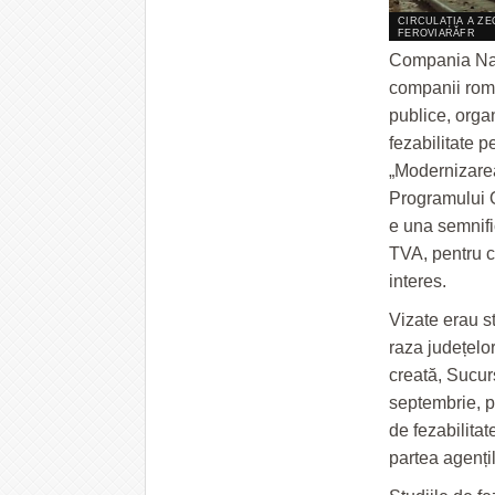
CIRCULAȚIA A ZE
FEROVIARĂFR
Compania Naţ
companii român
publice, orga
fezabilitate p
„Modernizarea 
Programului O
e una semnific
TVA, pentru ce
interes.
Vizate erau st
raza județelo
creată, Sucur
septembrie, p
de fezabilitat
partea agenți