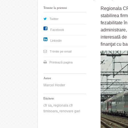
Trimite la prieteni
Regionala CF 
stabilirea fir
Twitter
fezabilitate în
administrare, 
Facebook
interesată de 
Linkedin
finanţat cu b
Trimite pe email
Printează pagina
Autor
Marcel Hoster
Etichete
cfr sa
,
regionala cfr
timisoara
,
renovare gari