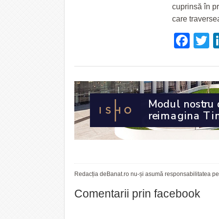
cuprinsă în p
care traverse
Fac
T
Redacția deBanat.ro nu-și asumă responsabilitatea pent
Comentarii prin facebook