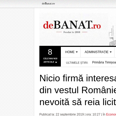
deBanat.ro
8
HOME
ADMINISTRAȚIE
CELE MAI NOI
Primăria Timișoar
ARTICOLE
ULTIMELE ȘTIRI:
DESPRE NOI
PRIMĂRIA
- acum 18 mins
Rata șomajului d
TIMIŞOARA
REDACȚIA DEBANAT
Firmele bănățenil
Nicio firmă interes
CONSILIUL
acum 2 ore
Ziua Timișoarei, 
POLITICA DE COOKIES
JUDEŢEAN TIMIŞ
2 ore
Se mențin restricț
din vestul Românie
POLITICA DE
Gata vacanța! Bas
PREFECTURA
CONFIDENȚIALITATE
Alexandru Rogobe
TIMIŞ
nevoită să reia lici
Programul de luc
Semne bune sezon
Timișoara stinge 
Publicat la: 22 septembrie 2019 | ora: 10:27 | în
Econo