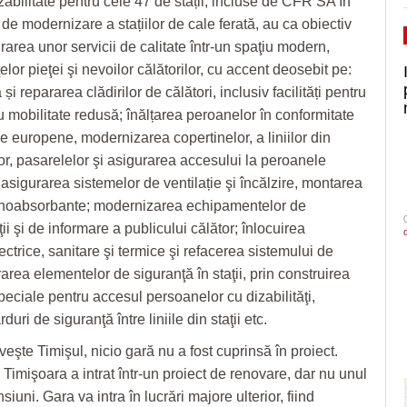
zabilitate pentru cele 47 de stații, incluse de CFR SA în
de modernizare a stațiilor de cale ferată,
au ca obiectiv
gurarea unor
servicii de calitate într-un spaţiu modern,
elor pieţei şi nevoilor călătorilor, cu accent deosebit pe:
i repararea clădirilor de călători, inclusiv facilități pentru
 mobilitate redusă; înălțarea peroanelor în conformitate
e europene, modernizarea copertinelor, a liniilor din
lor, pasarelelor şi asigurarea accesului la peroanele
 asigurarea sistemelor de ventilație şi încălzire, montarea
onoabsorbante; modernizarea echipamentelor de
i şi de informare a publicului călător; înlocuirea
electrice, sanitare şi termice şi refacerea sistemului de
area elementelor de siguranţă în staţii, prin construirea
eciale pentru accesul persoanelor cu dizabilităţi,
rduri de siguranţă între liniile din staţii etc.
veşte Timişul, nicio gară nu a fost cuprinsă în proiect.
Timişoara a intrat într-un proiect de renovare, dar nu unul
iuni. Gara va intra în lucrări majore ulterior, fiind