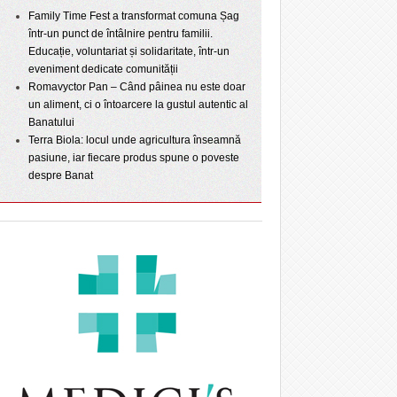
Family Time Fest a transformat comuna Șag
într-un punct de întâlnire pentru familii.
Educație, voluntariat și solidaritate, într-un
eveniment dedicate comunității
Romavyctor Pan – Când pâinea nu este doar
un aliment, ci o întoarcere la gustul autentic al
Banatului
Terra Biola: locul unde agricultura înseamnă
pasiune, iar fiecare produs spune o poveste
despre Banat