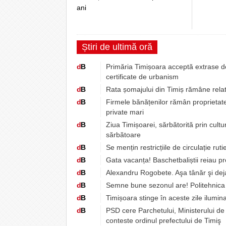
ani
Știri de ultimă oră
d
B
Primăria Timișoara acceptă extrase de 
certificate de urbanism
d
B
Rata șomajului din Timiș rămâne relat
d
B
Firmele bănățenilor rămân proprietatea
private mari
d
B
Ziua Timișoarei, sărbătorită prin cultur
sărbătoare
d
B
Se mențin restricțiile de circulație rut
d
B
Gata vacanța! Baschetbaliștii reiau p
d
B
Alexandru Rogobete. Aşa tânăr şi dej
d
B
Semne bune sezonul are! Politehnica 
d
B
Timișoara stinge în aceste zile ilumina
d
B
PSD cere Parchetului, Ministerului de 
conteste ordinul prefectului de Timiş