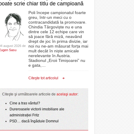
poate scrie chiar titlu de campioană
Poli începe campionatul foarte
greu, într-un meci cu o
contracandidată la promovare.
Chindia Târgoviște nu e una
dintre cele 12 echipe care vin
să joace fără miză, neavând
drept de joc în prima divizie, iar
noi nu ne-am măsurat forța mai
04 august 2026 de
Eugen Sasu
mult decât în niște amicale
nerelevante în Austria.
Stadionul „Eroii Timișoarei” nu
e gata,
…
Citeşte tot articolul
Citeşte şi următoarele articole de
acelaşi autor
:
Cine a tras vântul?
Dureroasele victorii imobiliare ale
administrației Fritz
PSD… dacă îngăduie Domnul