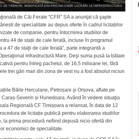
CI DE TRENURI, MODIFICATĂ DIN PRICINA UNOR LUCRĂRI LA INFRASTRUCTURA
ională de Căi Ferate “CFR” SA
a anunţat că şapte
ești de specialitate au depus oferte în cadrul licitațiilor
nizate de companie, pentru întocmirea
studiilor
de
entru 44 de stații de cale ferată, incluse în programul
a 47 de staţii de cale ferată”, parte integrantă a
peraţional Infrastructură Mare. Deşi suma pusă la bătaie
ativă pentru întreg pachetul, de 16,5 milioane lei, fără
le trei gări mari din zona de vest nu a fost absolut niciun
ațiile Băile Herculane, Petroșani şi Orșova, aflate pe
r Caraș-Severin și Hunedoara. Având în vedere situaţia
sala Regională CF Timișoara a relansat, în data de 12
rocedura de licitație publică pentru elaborarea studiilor
e, la prima procedură nefiind depusă nicio ofertă din
lor economici de specialitate.