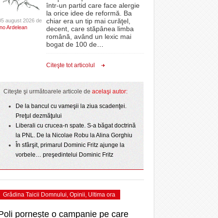
CLIPURI VIDEO
într-un partid care face alergie
- acum 2 zile
- 1
Sărbătoarea continuă! Zeci de mii de oameni
proiectelor derulate de instituție din fonduri
omovare
la orice idee de reformă. Ba
- 11 December 2025
au celebrat a treia seară la rând Ziua Timișoarei
JOCURI ONLINE
europene/FOTO
chiar era un tip mai curăţel,
05 august 2026 de
amentul cu o victorie
Ino Ardelean
- 2 August 2026
decent, care stăpânea limba
DIVERSE
română, având un lexic mai
- 25 July 2026
ANAF oferă persoanelor fizice posibilitatea să
dicat
odus
bogat de 100 de
…
Iniţiativă inedită pentru Zilele Orașului
beneficieze de Declarația Unică 212
FARMACII DIN
învins o echipă de
- 25 November 2025
Sânnicolau: ziua de vineri va fi dedicată special
precompletată
TIMIŞOARA
Citeşte tot articolul
uly 2026
- 2 August 2026
talentelor locale
HARTA TIMIŞOAREI
Romanian Business Leaders lansează RBL
View all
- 19 November
Banat, prima filială din vestul țării
NL
LICEE, ŞCOLI ŞI
Citeşte şi următoarele articole de
acelaşi autor:
2025
e la
GRĂDINIŢE DIN TIMIŞ
July
De la bancul cu vameşii la ziua scadenţei.
View all
PRIMĂRIILE DIN TIMIŞ
Preţul dezmăţului
Liberali cu crucea-n spate. S-a băgat doctrină
SFATUL MEDICULUI
la PNL. De la Nicolae Robu la Alina Gorghiu
SFATURI JURIDICE
În sfârşit, primarul Dominic Fritz ajunge la
vorbele… preşedintelui Dominic Fritz
Grădina Taicii Domnului
,
Opinii
,
Ultima ora
Poli pornește o campanie pe care