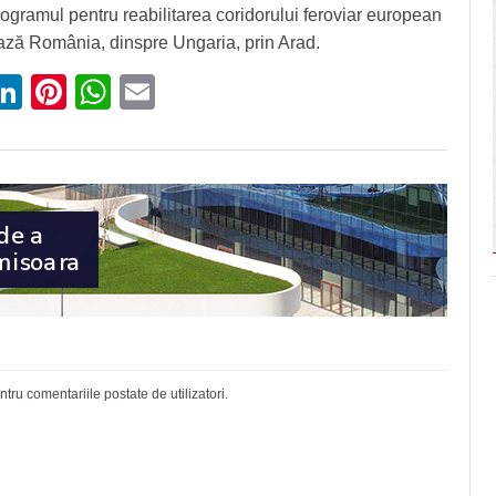
rogramul pentru reabilitarea coridorului feroviar european
ază România, dinspre Ungaria, prin Arad.
ebook
witter
LinkedIn
Pinterest
WhatsApp
Email
ru comentariile postate de utilizatori.