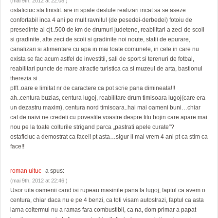
(mai 9th, 2012 at 22:08 )
ostaficiuc sta linistit..are in spate destule realizari incat sa se aseze
confortabil inca 4 ani pe mult ravnitul (de pesedei-derbedei) fotoiu de
presedinte al cjt..500 de km de drumuri judetene, reabilitari a zeci de scoli
si gradinite, alte zeci de scoli si gradinite noi noute, statii de epurare,
canalizari si alimentare cu apa in mai toate comunele, in cele in care nu
exista se fac acum astfel de investitii, sali de sport si terenuri de fotbal,
reabilitari puncte de mare atractie turistica ca si muzeul de arta, bastionul
therezia si ..
pfff..oare e limitat nr de caractere ca pot scrie pana dimineata!!!
ah..centura buzias, centura lugoj, reabilitare drum timisoara lugoj(care era
un dezastru maxim), centura nord timisoara..hai mai oameni buni…chiar
cat de naivi ne credeti cu povestile voastre despre titu bojin care apare mai
nou pe la toate colturile strigand parca „pastrati apele curate”?
ostaficiuc a demostrat ca face!! pt asta…sigur il mai vrem 4 ani pt ca stim ca
face!!
roman uituc
a spus:
(mai 9th, 2012 at 22:46 )
Usor uita oamenii cand isi rupeau masinile pana la lugoj, faptul ca avem o
centura, chiar daca nu e pe 4 benzi, ca toti visam autostrazi, faptul ca asta
iarna coltermul nu a ramas fara combustibil, ca na, dom primar a papat