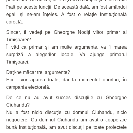
înalt pe aceste funcţii. De această dată, am fost amândoi
egali şi ne-am înţeles. A fost o relaţie instituţională
corectă.
Sincer, îl vedeți pe Gheorghe Nodiți viitor primar al
Timișoarei?
Îl văd ca primar şi am multe argumente, va fi marea
surpriză a alegerilor locale. Va ajunge primarul
Timişoarei.
Daţi-ne măcar trei argumente?
Eiii… vor apărea toate, dar la momentul oportun, în
campania electorală.
De ce nu au avut succes discuțiile cu Gheorghe
Ciuhandu?
Nu a fost nicio discuţie cu domnul Ciuhandu, nicio
negociere. Cu domnul Ciuhandu am avut o cooperare
bună instituţională, am avut discuţii pe toate proiectele