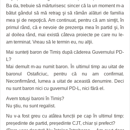
GRĂDINA TAICII DOMNULUI
CRONICĂ DE FILM
ACCIDENTE
Ba da, trebuie să mărturisesc sincer că la un moment m-a
bătut gândul să mă retrag şi să rămân alături de familia
ZIARISTU’ DE TERASĂ
UNDE MERGEM
ANUNŢURI
mea şi de nepoţică. Am continuat, pentru că am simţit, în
CU OIŞTEA-N KIERKEGAARD
FILME DOCUMENTARE
INFO SI UTILE
primul rând, că e nevoie de prezenţa mea în partid şi, în
al doilea rând, mai există câteva proiecte pe care nu le-
FINANŢĂRI DE LA A LA Z
CLIPURI VIDEO
CULTURA
am terminat. Vreau să le termin eu, nu alţii.
PE SURSE
JOCURI ONLINE
INVATAMANT
Mai sunteți baron de Timiș după căderea Guvernului PD-
L?
JUSTITIE
Mai demult m-au numit baron. În ultimul timp au uitat de
FILME DOCUMENTARE
baronul Ostaficiuc, pentru că nu am confirmat.
Neconfirmând, lumea a uitat de această denumire. Deci
CLIPURI VIDEO
nu sunt baron nici cu guvernul PD-L, nici fără el.
JOCURI ONLINE
Avem totuşi baroni în Timiș?
Nu ştiu, nu sunt regalist.
DIVERSE
Nu v-a fost greu cu atâtea funcții pe cap în ultimul timp:
FARMACII DIN TIMIŞOARA
președinte de partid, președinte CJT, chiar și prefect?