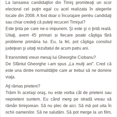
La lansarea candidaţilor din Timiş promiteaţi un scor
electoral cel puţin egal cu acel realizata în alegerile
locale din 2008. A fost doar o încurajare pentru candidaţi
sau chiar credeţi că puteţi recuceri Timişul?
Este ţinta pe care ne-o impunem. Şi este şi o ţintă reală.
Uitaţi, avem 45 primari și fiecare poate câştiga fără
probleme primăria lui. Eu, la fel, pot câştiga consiliul
judeţean şi uitaţi rezultatul de acum patru ani.
ÎI transmiteți vreun mesaj lui Gheorghe Ciobanu?
De Sfântul Gheorghe i-am spus „La mulţi ani”. Cred că
este una dintre normalităţile care ar trebui să ne domine
viaţa.
Aţi rămas prieteni?
Trăim în acelaşi oraş, nu este vorba cât de prieteni sau
neprieteni suntem. Eu când merg pe stradă vreau să
rămân timişorean. Să nu plec de aici. Să mă pot uita în
ochii oamenilor. Să ne salutăm. Să pot merge la un film,