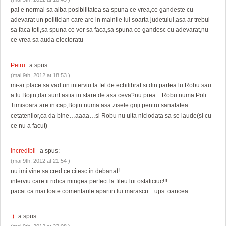
pai e normal sa aiba posibilitatea sa spuna ce vrea,ce gandeste cu
adevarat un politician care are in mainile lui soarta judetului,asa ar trebui
sa faca toti,sa spuna ce vor sa faca,sa spuna ce gandesc cu adevarat,nu
ce vrea sa auda electoratu
Petru
a spus:
(mai 9th, 2012 at 18:53 )
mi-ar place sa vad un interviu la fel de echilibrat si din partea lu Robu sau
a lu Bojin,dar sunt astia in stare de asa ceva?nu prea…Robu numa Poli
Timisoara are in cap,Bojin numa asa zisele griji pentru sanatatea
cetatenilor,ca da bine…aaaa…si Robu nu uita niciodata sa se laude(si cu
ce nu a facut)
incredibil
a spus:
(mai 9th, 2012 at 21:54 )
nu imi vine sa cred ce citesc in debanat!
interviu care ii ridica mingea perfect la fileu lui ostaficiuc!!!
pacat ca mai toate comentarile apartin lui marascu…ups..oancea..
:)
a spus: