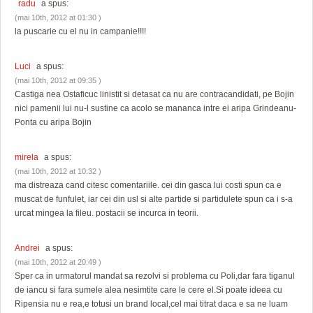
radu
a spus:
(mai 10th, 2012 at 01:30 )
la puscarie cu el nu in campanie!!!!
Luci
a spus:
(mai 10th, 2012 at 09:35 )
Castiga nea Ostaficuc linistit si detasat ca nu are contracandidati, pe Bojin
nici pamenii lui nu-l sustine ca acolo se mananca intre ei aripa Grindeanu-
Ponta cu aripa Bojin
mirela
a spus:
(mai 10th, 2012 at 10:32 )
ma distreaza cand citesc comentariile. cei din gasca lui costi spun ca e
muscat de funfulet, iar cei din usl si alte partide si partidulete spun ca i s-a
urcat mingea la fileu. postacii se incurca in teorii.
Andrei
a spus:
(mai 10th, 2012 at 20:49 )
Sper ca in urmatorul mandat sa rezolvi si problema cu Poli,dar fara tiganul
de iancu si fara sumele alea nesimtite care le cere el.Si poate ideea cu
Ripensia nu e rea,e totusi un brand local,cel mai titrat daca e sa ne luam