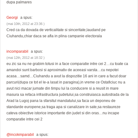
dupa palmares
Georgi
a spus:
(mai 10th, 2012 at 23:36 )
Cred ca da dovada de verticalitate si sinceritate,laudand pe
Ciuhandu,chiar daca se afla in plina campanie electorala
incomparabil
a spus:
(mai 12th, 2012 at 18:32 )
eu zic sa nu ne grabim totusi in a face comparatie intre cei 2…cu toate ca
amandoi sunt barbosi si aproximativ de aceeasi varsta…cu nepotei
acasa…samd…Ciuhandu a avut la dispozitie 16 ani in care a facut doar
parcuri(dupa ce tot el le-a lasat in paragina),in vreme ce Ostaficiuc nu a
avut nici macar jumate din timpu lui la conducere si a reusit in mare
masura sa refaca infrastructura judetului,sa construiasca autostrada de la
Arad la Lugoj pana la sfarsitul mandatului,sa faca un deponeu de
standarde europene,sa traga apa si canalizare in sate,sa restaureze
cateva obiective istorice importante din judet si din oras…nu incape
comparatie intre cei 2
@incokmparabil
a spus: