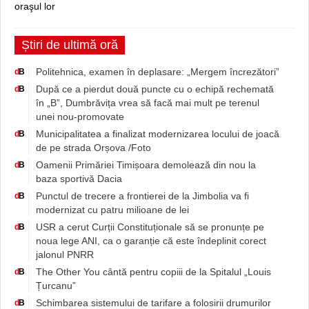
oraşul lor
Știri de ultimă oră
Politehnica, examen în deplasare: „Mergem încrezători”
d
B
După ce a pierdut două puncte cu o echipă rechemată
d
B
în „B”, Dumbrăvița vrea să facă mai mult pe terenul
unei nou-promovate
Municipalitatea a finalizat modernizarea locului de joacă
d
B
de pe strada Orșova /Foto
Oamenii Primăriei Timișoara demolează din nou la
d
B
baza sportivă Dacia
Punctul de trecere a frontierei de la Jimbolia va fi
d
B
modernizat cu patru milioane de lei
USR a cerut Curții Constituționale să se pronunțe pe
d
B
noua lege ANI, ca o garanție că este îndeplinit corect
jalonul PNRR
The Other You cântă pentru copiii de la Spitalul „Louis
d
B
Țurcanu”
Schimbarea sistemului de tarifare a folosirii drumurilor
d
B