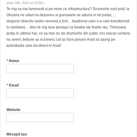
(mai 13th, 2012 at 13:56 )
Te rog sa ma lamuresti si pe mine ce infrastructura? Drumurile sunt praf, la
Ghizela ne uitam la deponeu si gunoaiele se aduna in tot juetul, …
singurul obiectiv isotric renovat a fost… bastionul care s-a cam transformat
in zambara… deci te rog lasa periajul ca treaba sta foarte rau, Timisoara
arata in ultimul hal, ce sa mai zic de drumurile din judet, nici macar centura
nu avem, trebuie sa ocoloesc cat as face panain Arad sa ajung pe
autostrada care da direct in Arad!
*
Nume
*
Email
Website
Mesajul tau: