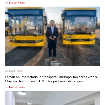
de:
Marcel Hoster
05 august 2026
Lațcău anunță victoria în transportul metropolitan spre Giroc și
Chișoda. Autobuzele STPT intră pe traseu din august
de:
Marcel Hoster