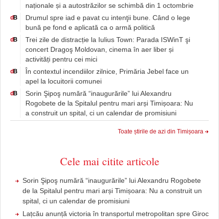
naționale și a autostrăzilor se schimbă din 1 octombrie
Drumul spre iad e pavat cu intenţii bune. Când o lege
d
B
bună pe fond e aplicată ca o armă politică
Trei zile de distracție la Iulius Town: Parada ISWinT şi
d
B
concert Dragoş Moldovan, cinema în aer liber și
activități pentru cei mici
În contextul incendiilor zilnice, Primăria Jebel face un
d
B
apel la locuitorii comunei
Sorin Şipoş numără “inaugurările” lui Alexandru
d
B
Rogobete de la Spitalul pentru mari arși Timișoara: Nu
a construit un spital, ci un calendar de promisiuni
Toate știrile de azi din Timișoara
Cele mai citite articole
Sorin Şipoş numără “inaugurările” lui Alexandru Rogobete
de la Spitalul pentru mari arși Timișoara: Nu a construit un
spital, ci un calendar de promisiuni
Lațcău anunță victoria în transportul metropolitan spre Giroc