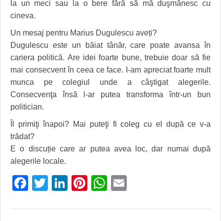
la un meci sau la o bere fără să mă duşmănesc cu
cineva.
Un mesaj pentru Marius Dugulescu aveți?
Dugulescu este un băiat tânăr, care poate avansa în
cariera politică. Are idei foarte bune, trebuie doar să fie
mai consecvent în ceea ce face. I-am apreciat foarte mult
munca pe colegiul unde a câştigat alegerile.
Consecvenţa însă l-ar putea transforma într-un bun
politician.
Îl primiţi înapoi? Mai puteţi fi coleg cu el după ce v-a
trădat?
E o discuție care ar putea avea loc, dar numai după
alegerile locale.
Facebook
Twitter
LinkedIn
Pinterest
WhatsApp
Email