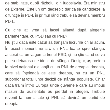
de stabilitate, după războiul din Iugoslavia. Era ministru
de Externe. Este un om deosebit, dar ca să candideze la
o funcţie în PD-L în primul rând trebuie să devină membru
PD-L.
Cu cine ați vrea să faceți alianță după alegerile
parlamentare, cu PSD sau cu PNL?
Nu ştiu dacă este cazul să tranşăm lucrurile chiar acum.
În acest moment remarc un PNL foarte spre stânga,
ancorat ca un vagon la trenul PSD, şi nu ştiu când se va
putea debarasa de ideile de stânga. Desigur, aş prefera
la nivel naţional o alianţă cu un PNL de dreapta, dreapta,
care să înţeleagă ce este dreapta, nu cu un PNL
subordonat total unor decizii de stânga populiste. Chiar
dacă trăim într-o Europă unde guvernele care au impus
măsuri de austeritate au pierdut în alegeri. Trebuie
revenit la normalitate şi PNL să devină un partid de
dreapta.