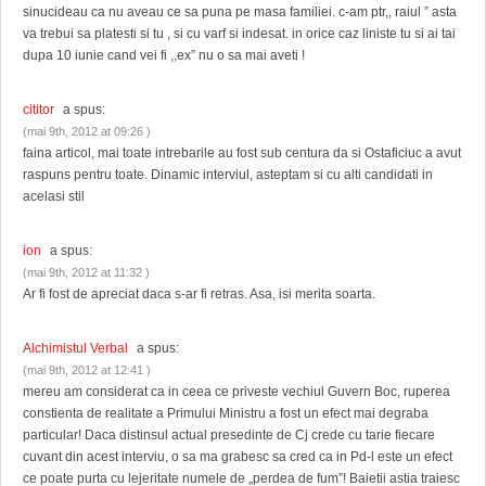
sinucideau ca nu aveau ce sa puna pe masa familiei. c-am ptr,, raiul ” asta
va trebui sa platesti si tu , si cu varf si indesat. in orice caz liniste tu si ai tai
dupa 10 iunie cand vei fi ,,ex” nu o sa mai aveti !
cititor
a spus:
(mai 9th, 2012 at 09:26 )
faina articol, mai toate intrebarile au fost sub centura da si Ostaficiuc a avut
raspuns pentru toate. Dinamic interviul, asteptam si cu alti candidati in
acelasi stil
ion
a spus:
(mai 9th, 2012 at 11:32 )
Ar fi fost de apreciat daca s-ar fi retras. Asa, isi merita soarta.
Alchimistul Verbal
a spus:
(mai 9th, 2012 at 12:41 )
mereu am considerat ca in ceea ce priveste vechiul Guvern Boc, ruperea
constienta de realitate a Primului Ministru a fost un efect mai degraba
particular! Daca distinsul actual presedinte de Cj crede cu tarie fiecare
cuvant din acest interviu, o sa ma grabesc sa cred ca in Pd-l este un efect
ce poate purta cu lejeritate numele de „perdea de fum”! Baietii astia traiesc