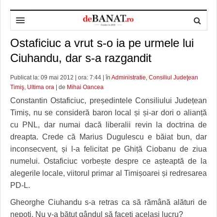
Ostaficiuc a vrut s-o ia pe urmele lui
HOME
Ciuhandu, dar s-a razgandit
ADMINISTRAȚIE
DESPRE NOI
Publicat la: 09 mai 2012 | ora: 7:44 | în
Administratie
,
Consiliul Judeţean
POLITICĂ
REDACȚIA DEBANAT
PRIMĂRIA TIMIŞOARA
Timiş
,
Ultima ora
| de
Mihai Oancea
SPORT
POLITICA DE COOKIES
CONSILIUL JUDEŢEAN TIMIŞ
POLITICA
Constantin Ostaficiuc, președintele Consiliului Județean
Timiș, nu se consideră baron local și și-ar dori o alianță
OPINII
POLITICA DE CONFIDENȚIALITATE
PREFECTURA TIMIŞ
POLI TIMISOARA
cu PNL, dar numai dacă liberalii revin la doctrina de
dreapta. Crede că Marius Dugulescu e băiat bun, dar
TIMP LIBER ȘI CULTURĂ
FOTBAL JUDETEAN
DOSARELE DEBANAT
inconsecvent, și l-a felicitat pe Ghiță Ciobanu de ziua
ECONOMIC
ALTE SPORTURI
ETICA LUCIDITĂȚII ASISTATE
TIMP LIBER
numelui. Ostaficiuc vorbește despre ce așteaptă de la
alegerile locale, viitorul primar al Timișoarei și redresarea
SĂNĂTATE
JURNAL DE CAMPANIE
ULTRAMARIN VA RECOMANDA
AFACERI
PD-L.
MAI MULTE
ZÂMBETE AMARE
CULTURA
Gheorghe Ciuhandu s-a retras ca să rămână alături de
nepoți. Nu v-a bătut gândul să faceți același lucru?