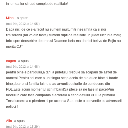
in lumea lor si rupti complet de realitate!
Mihai
a spus:
(mai 9th, 2012 at 14:05 )
Daca nici de ce s-a facut nu suntem multumiti inseamna ca si noi
timisorenii (nu vb din taste) suntem rupti de realitate. In judet lucrurile merg
brici spre deosebire de oras si Doamne iarta-ma da nici betivu de Bojin nu
merita CJT
eugen
a spus:
(mai 9th, 2012 at 14:48 )
pentru binele partidului,a tarii,a judetului,trebuie sa scapam de astfel de
oameni.Pentru cei care a un singur scop,acela de a o duce bine si foarte
bine,doar el si familia lui,nu s-au arvunit posturile de conducere din
PDL.Este acum momentul schimbarii!Sa plece sa ne lase in pace!Prin
modul in care face campania electorala a candidatului PDL la primaria
Tms.riscam sa o pierdem si pe aceasta.S-au este o conventie cu adversarii
politici !
Alin
a spus:
(mai 9th, 2012 at 15:29 )