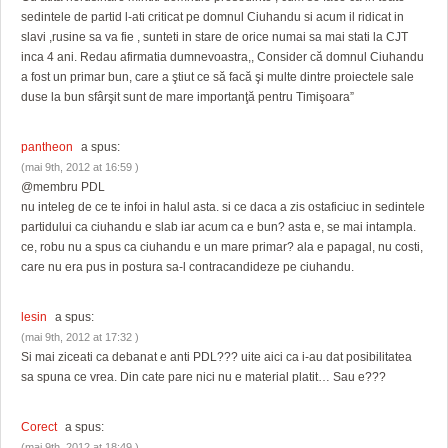
sedintele de partid l-ati criticat pe domnul Ciuhandu si acum il ridicat in
slavi ,rusine sa va fie , sunteti in stare de orice numai sa mai stati la CJT
inca 4 ani. Redau afirmatia dumnevoastra,, Consider că domnul Ciuhandu
a fost un primar bun, care a ştiut ce să facă şi multe dintre proiectele sale
duse la bun sfârşit sunt de mare importanţă pentru Timişoara”
pantheon
a spus:
(mai 9th, 2012 at 16:59 )
@membru PDL
nu inteleg de ce te infoi in halul asta. si ce daca a zis ostaficiuc in sedintele
partidului ca ciuhandu e slab iar acum ca e bun? asta e, se mai intampla.
ce, robu nu a spus ca ciuhandu e un mare primar? ala e papagal, nu costi,
care nu era pus in postura sa-l contracandideze pe ciuhandu.
lesin
a spus:
(mai 9th, 2012 at 17:32 )
Si mai ziceati ca debanat e anti PDL??? uite aici ca i-au dat posibilitatea
sa spuna ce vrea. Din cate pare nici nu e material platit… Sau e???
Corect
a spus:
(mai 9th, 2012 at 18:49 )