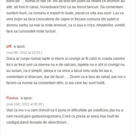
banii pe…, numai el stie ce. voi ati iesit din judet sa vedeti ce drumuri au
altii, ati fost in caras, hunedoara?zici ca au trecut tancuri. Sa comentam
suntem buni, ca romanu e expert in toate, pacat ca uita asa usor. Las ca
vine bojin sa faca crescatorie de capre in fiecare comuna din judet si
domnu sarbu sa mai ia niste terenuri, ca si asa e criza. Amatorilor, vorbiti
fara sa cunoasteti niste lucruri.
pfff
a spus:
(mai 9th, 2012 at 22:53 )
Daca ar curge numai lapte si miere si covrigii ar fii calzi in coada cainilor
tot s-ar trezi unii ca mierea nu e de salcam, laptele nu e uht si covrigii nu
au susan, ca-s simplii, ideea e ca orice a facut omu asta tot aia e,
comentam si disecam, dar de facut….. Zicem ca e tara de rahat, pai noi o
facem ca numai sa comentam stim, si aia care fac sunt huliti,
Flavius
a spus:
(mai 10th, 2012 at 00:28 )
Vad ca ino s-a cam chinuit sa il puna in dificultate pe ostaficiuc,dar nu a
cam reusit,gen gadea/ungureanu.Cred ca presa ar avea mai mult de
castigat,dand dovada de obiectivism…