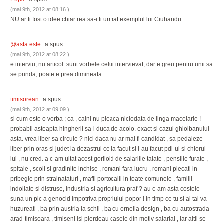
(mai 9th, 2012 at 08:16 )
NU ar fi fost o idee chiar rea sa-i fi urmat exemplul lui Ciuhandu
@asta este
a spus:
(mai 9th, 2012 at 08:22 )
e interviu, nu articol. sunt vorbele celui intervievat, dar e greu pentru unii sa
se prinda, poate e prea dimineata…
timisorean
a spus:
(mai 9th, 2012 at 09:09 )
si cum este o vorba ; ca , caini nu pleaca niciodata de linga macelarie !
probabil asteapta hingherii sa-i duca de acolo. exact si cazul ghiolbanului
asta. vrea liber sa circule ? nici daca nu ar mai fi candidat , sa pedaleze
liber prin oras si judet la dezastrul ce la facut si l-au facut pdl-ul si chiorul
lui , nu cred. a c-am uitat acest goriloid de salariile taiate , pensiile furate ,
spitale , scoli si gradinite inchise , romani fara lucru , romani plecati in
pribegie prin strainataturi , mafii portocalii in toate comunele , familii
indoliate si distruse, industria si agricultura praf ? au c-am asta costele
suna un pic a genocid impotriva propriului popor ! in timp ce tu si ai tai va
huzureati , ba prin austria la schii , ba cu ornella design , ba cu autostrada
arad-timisoara , timiseni isi pierdeau casele din motiv salarial , iar altii se