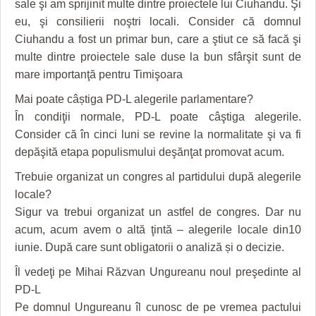
sale şi am sprijinit multe dintre proiectele lui Ciuhandu. Şi
eu, şi consilierii noştri locali. Consider că domnul
Ciuhandu a fost un primar bun, care a ştiut ce să facă şi
multe dintre proiectele sale duse la bun sfârşit sunt de
mare importanţă pentru Timişoara
Mai poate câștiga PD-L alegerile parlamentare?
În condiţii normale, PD-L poate câştiga alegerile.
Consider că în cinci luni se revine la normalitate şi va fi
depăşită etapa populismului deşănţat promovat acum.
Trebuie organizat un congres al partidului după alegerile
locale?
Sigur va trebui organizat un astfel de congres. Dar nu
acum, acum avem o altă ţintă – alegerile locale din10
iunie. După care sunt obligatorii o analiză și o decizie.
Îl vedeţi pe Mihai Răzvan Ungureanu noul preşedinte al
PD-L
Pe domnul Ungureanu îl cunosc de pe vremea pactului