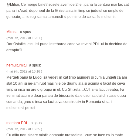
@Mihai, Ce merge bine? sosele avem de 2 lei, pana la centura mai fac cat
pana in Arad, deponeul de la Ghizela sta in timp ce judetul se umple de
gunoaie, … te rog sa ma lamuresti si pe mine de ce sa fiu multumit
Mircea
a spus:
(mai 9th, 2012 at 15:51 )
Dar Ostaficiuc nu isi pune intrebarea cand va reveni PDL-ul la doctrina de
dreapta?!
nemultumitu
a spus:
(mai 9th, 2012 at 16:16 )
Mergeti pana la Lugoj sa vedeti in cat timp ajungeti si cum ajungeti ca am
stat 10 ani si ne-am rupt masinile pe drumu ala si acuma e facut de ceva
timp si inca nu are o groapa in el. Cu Ghizela…CJT si-a facut treaba, l-a
treminat acum e doar partea de birocratie da e usor sa dai din taste dupa
comanda, greu e insa sa faci ceva constructiv in Romania si sa-i
multumesti pe toti.
membru PDL
a spus:
(mai 9th, 2012 at 16:35 )
Cu atita nerusinare mintiti domnule presedinte , cum se face ca in toate