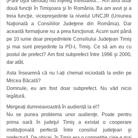
(Pare uşor derutat) Nu înţeleg întrebarea… Am avut doar
HARTA TIMIŞOAREI
două funcţii în Timişoara şi în România. Ba am avut şi a
LICEE, ŞCOLI ŞI GRĂDINIŢE DIN TIMIŞ
treia funcţie, vicepreşedinte la nivelul UNCJR (Uniunea
Naţională a Consiliilor Judeţene din România). Dar
PRIMĂRIILE DIN TIMIŞ
această formaţiune nu a prea funcţionat. Acum sunt până
pe 10 iunie doar preşedintele Consiliului Judeţean Timiş
SFATUL MEDICULUI
şi mai sunt preşedinte la PD-L Timiş. Ce să am eu cu
SFATURI JURIDICE
postul de prefect? Am fost subprefect între 1996 şi 2000,
dar atât.
Asta înseamnă că nu l-ați chemat niciodată la ordin pe
Mircea Băcală?
Domnule, eu am fost doar subprefect. Nu văd nicio
legătură.
Mergeați dumneavoastră în audiență la el?
Nu se punea problema unor audienţe. Poate pentru
prima oară în judeţul Timiş a existat o cooperare
instituţională perfectă între consiliul judeţean şi
prefectură. De obicei, în Timiş era o competiţie cine e mai