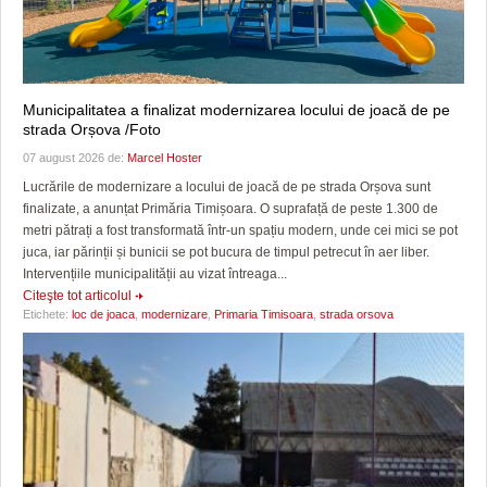
Municipalitatea a finalizat modernizarea locului de joacă de pe
strada Orșova /Foto
07 august 2026 de:
Marcel Hoster
Lucrările de modernizare a locului de joacă de pe strada Orșova sunt
finalizate, a anunțat Primăria Timișoara. O suprafață de peste 1.300 de
metri pătrați a fost transformată într-un spațiu modern, unde cei mici se pot
juca, iar părinții și bunicii se pot bucura de timpul petrecut în aer liber.
Intervențiile municipalității au vizat întreaga...
Citeşte tot articolul
Etichete:
loc de joaca
,
modernizare
,
Primaria Timisoara
,
strada orsova