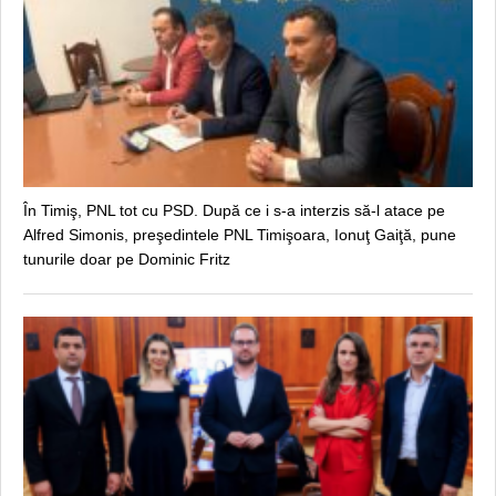
În Timiş, PNL tot cu PSD. După ce i s-a interzis să-l atace pe
Alfred Simonis, preşedintele PNL Timişoara, Ionuţ Gaiţă, pune
tunurile doar pe Dominic Fritz