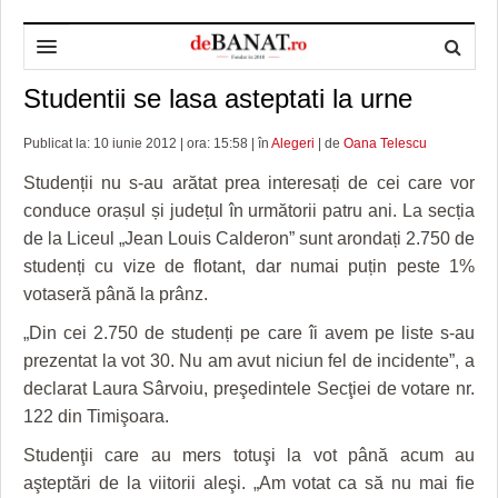
Studentii se lasa asteptati la urne
HOME
ADMINISTRAȚIE
DESPRE NOI
Publicat la: 10 iunie 2012 | ora: 15:58 | în
Alegeri
| de
Oana Telescu
Studenții nu s-au arătat prea interesați de cei care vor
POLITICĂ
REDACȚIA DEBANAT
PRIMĂRIA TIMIŞOARA
conduce orașul și județul în următorii patru ani. La secția
SPORT
POLITICA DE COOKIES
CONSILIUL JUDEŢEAN TIMIŞ
POLITICA
de la Liceul „Jean Louis Calderon” sunt arondați 2.750 de
studenți cu vize de flotant, dar numai puțin peste 1%
OPINII
POLITICA DE CONFIDENȚIALITATE
PREFECTURA TIMIŞ
POLI TIMISOARA
votaseră până la prânz.
TIMP LIBER ȘI CULTURĂ
FOTBAL JUDETEAN
DOSARELE DEBANAT
„Din cei 2.750 de studenți pe care îi avem pe liste s-au
prezentat la vot 30. Nu am avut niciun fel de incidente”, a
ECONOMIC
ALTE SPORTURI
ETICA LUCIDITĂȚII ASISTATE
TIMP LIBER
declarat Laura Sârvoiu, preşedintele Secţiei de votare nr.
SĂNĂTATE
JURNAL DE CAMPANIE
ULTRAMARIN VA RECOMANDA
AFACERI
122 din Timişoara.
Studenţii care au mers totuşi la vot până acum au
MAI MULTE
ZÂMBETE AMARE
CULTURA
aşteptări de la viitorii aleşi. „Am votat ca să nu mai fie