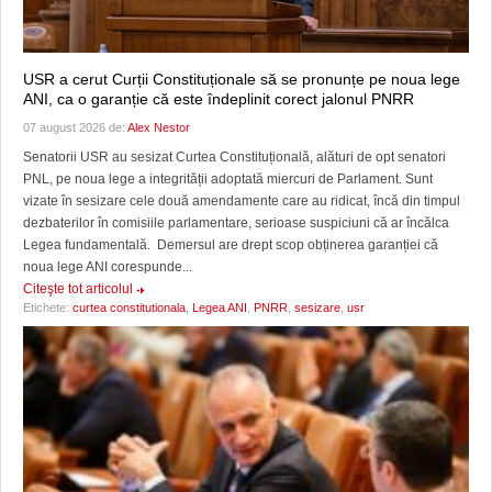
USR a cerut Curții Constituționale să se pronunțe pe noua lege
ANI, ca o garanție că este îndeplinit corect jalonul PNRR
07 august 2026 de:
Alex Nestor
Senatorii USR au sesizat Curtea Constituțională, alături de opt senatori
PNL, pe noua lege a integrității adoptată miercuri de Parlament. Sunt
vizate în sesizare cele două amendamente care au ridicat, încă din timpul
dezbaterilor în comisiile parlamentare, serioase suspiciuni că ar încălca
Legea fundamentală. Demersul are drept scop obținerea garanției că
noua lege ANI corespunde...
Citeşte tot articolul
Etichete:
curtea constitutionala
,
Legea ANI
,
PNRR
,
sesizare
,
usr