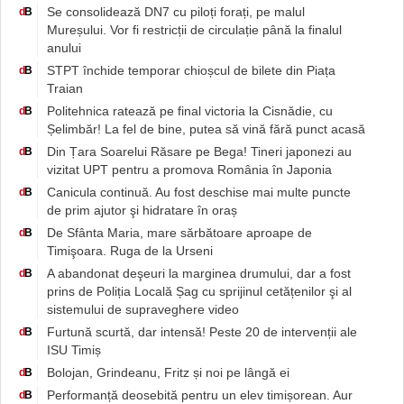
Se consolidează DN7 cu piloți forați, pe malul
d
B
Mureșului. Vor fi restricții de circulație până la finalul
anului
STPT închide temporar chioșcul de bilete din Piața
d
B
Traian
Politehnica ratează pe final victoria la Cisnădie, cu
d
B
Șelimbăr! La fel de bine, putea să vină fără punct acasă
Din Țara Soarelui Răsare pe Bega! Tineri japonezi au
d
B
vizitat UPT pentru a promova România în Japonia
Canicula continuă. Au fost deschise mai multe puncte
d
B
de prim ajutor şi hidratare în oraș
De Sfânta Maria, mare sărbătoare aproape de
d
B
Timişoara. Ruga de la Urseni
A abandonat deşeuri la marginea drumului, dar a fost
d
B
prins de Poliția Locală Șag cu sprijinul cetățenilor şi al
sistemului de supraveghere video
Furtună scurtă, dar intensă! Peste 20 de intervenții ale
d
B
ISU Timiș
Bolojan, Grindeanu, Fritz și noi pe lângă ei
d
B
Performanță deosebită pentru un elev timișorean. Aur
d
B