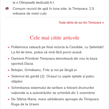
la o Olimpiadă dedicată A.I.
Consum record de apă în luna iulie, la Timișoara: 2,5
d
B
milioane de metri cubi
Toate știrile de azi din Timișoara
Cele mai citite articole
Politehnica ratează pe final victoria la Cisnădie, cu Șelimbăr!
La fel de bine, putea să vină fără punct acasă
Oamenii Primăriei Timișoara demolează din nou la baza
sportivă Dacia
Bolojan, Grindeanu, Fritz și noi pe lângă ei
Sistemul de gardă (2). Orașul cu șapte spitale și patru
stăpâni
Schimbarea sistemului de tarifare a folosirii drumurilor
naționale și a autostrăzilor se schimbă din 1 octombrie
De Sfânta Maria, mare sărbătoare aproape de Timişoara.
Ruga de la Urseni