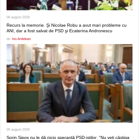
06 august 2026
Recurs la memorie. Şi Nicolae Robu a avut mari probleme cu
ANI, dar a fost salvat de PSD şi Ecaterina Andronescu
de:
Ino Ardelean
05 august 2026
Sorin Şipoş nu le dă nicio speranţă PSD-iştilor: “Nu veți câștiga