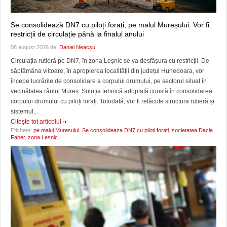
Se consolidează DN7 cu piloți forați, pe malul Mureșului. Vor fi
restricții de circulație până la finalul anului
08 august 2026 de:
Daniel Neacșu
Circulația rutieră pe DN7, în zona Leșnic se va desfășura cu restricții. De
săptămâna viitoare, în apropierea localității din județul Hunedoara, vor
începe lucrările de consolidare a corpului drumului, pe sectorul situat în
vecinătatea râului Mureș. Soluția tehnică adoptată constă în consolidarea
corpului drumului cu piloți forați. Totodată, vor fi refăcute structura rutieră și
sistemul...
Citeşte tot articolul
Etichete:
pe malul Muresului
,
Se consolideaza DN7 cu piloti forati
,
societatea Dacia
Faber
,
zona Lesnic