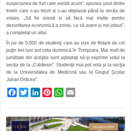
GRĂDINA TAICII DOMNULUI
CRONICĂ DE FILM
ACCIDENTE
suspiciunea de furt care există acum”, spunea unul dintre
tinerii care s-au trezit și s-au deplasat până la secția de
ZIARISTU’ DE TERASĂ
UNDE MERGEM
ANUNŢURI
votare. „Să fie onești și să facă mai multe pentru
dezvoltarea economică a zonei, ca să avem și noi joburi”,
CU OIŞTEA-N KIERKEGAARD
FILME DOCUMENTARE
INFO SI UTILE
a completat un altul.
FINANŢĂRI DE LA A LA Z
CLIPURI VIDEO
CULTURA
În jur de 5.000 de studenţi care au vize de flotant de cel
PE SURSE
JOCURI ONLINE
INVATAMANT
puţin trei luni pot vota duminică în Timişoara. Mai mult de
jumătate din aceştia sunt aşteptaţi să-şi exprime votul la
JUSTITIE
secţia de la „Calderon”. Studenţii mai pot vota şi la secţia
de la Universitatea de Medicină sau la Grupul Şcolar
FILME DOCUMENTARE
„Iulian Drăcea”.
CLIPURI VIDEO
Facebook
Twitter
LinkedIn
Pinterest
WhatsApp
Email
JOCURI ONLINE
DIVERSE
FARMACII DIN TIMIŞOARA