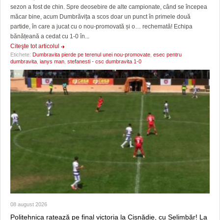
sezon a fost de chin. Spre deosebire de alte campionate, când se începea
măcar bine, acum Dumbrăvița a scos doar un punct în primele două
partide, în care a jucat cu o nou-promovată și o… rechemată! Echipa
bănățeană a cedat cu 1-0 în...
Citeşte tot articolul
Etichete:
Dumbravita pierde pe terenul unei nou-promovate
,
esec pentru
dumbravita
,
ianys man
,
stefanesti - csc dumbravita 1-0
08 august 2026
Politehnica ratează pe final victoria la Cisnădie, cu Șelimbăr! La