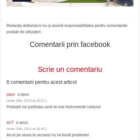
HARTA TIMIŞOAREI
LICEE, ŞCOLI ŞI GRĂDINIŢE DIN TIMIŞ
Redacția deBanat.ro nu-și asumă responsabilitatea pentru comentariile
PRIMĂRIILE DIN TIMIŞ
postate de utilizatori.
SFATUL MEDICULUI
Comentarii prin facebook
SFATURI JURIDICE
Scrie un comentariu
6 comentarii pentru
acest articol
opus
a spus:
(iunie 10th, 2012 at 16:21 )
Probabil vor participa cand se mai molcomeste caldura!
aUT
a spus:
(iunie 10th, 2012 at 16:45 )
Ies ei pe seara la racoare! nu va faceti probleme!