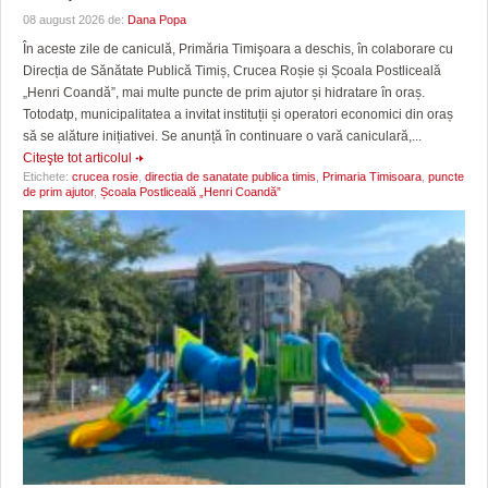
08 august 2026 de:
Dana Popa
În aceste zile de caniculă, Primăria Timişoara a deschis, în colaborare cu
Direcția de Sănătate Publică Timiș, Crucea Roșie și Școala Postliceală
„Henri Coandă”, mai multe puncte de prim ajutor și hidratare în oraș.
Totodatp, municipalitatea a invitat instituții și operatori economici din oraș
să se alăture inițiativei. Se anunță în continuare o vară caniculară,...
Citeşte tot articolul
Etichete:
crucea rosie
,
directia de sanatate publica timis
,
Primaria Timisoara
,
puncte
de prim ajutor
,
Școala Postliceală „Henri Coandă”