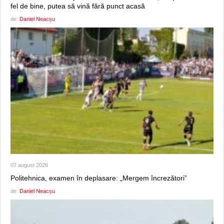
fel de bine, putea să vină fără punct acasă
de:
Daniel Neacșu
07 august 2026
Politehnica, examen în deplasare: „Mergem încrezători”
de:
Daniel Neacșu