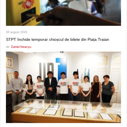
08 august 2026
STPT închide temporar chioșcul de bilete din Piața Traian
de:
Daniel Neacșu