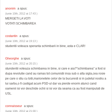
anonim
a spus:
(iunie 10th, 2012 at 17:43 )
MERGETI LA VOT!
VOTATI SCHIMBAREA
costantin
a spus:
(iunie 10th, 2012 at 19:13 )
studentii voteaza speranta schimbarii in bine, asta e CLAR!
Gheorghe
a spus:
(iunie 10th, 2012 at 20:15 )
stundentii voteaza schimbarea in bine, si care e aia?”schimbarea” a fost si
dupa revolutie cand au ramas tot comunistii insa sub o alta sigla,cea rosie
pe care o stiu cu totii,marionetele celor de la bucuresti si in judetul nostru a
lui sarbu,o fi castigat acum PSD-ul dar va pierde enorm atunci cand
oamenii isi vor deschide ochii si isi vor da seama ca au fost manipulati de
USL.
connaisseur
a spus:
(iunie 10th, 2012 at 21:00 )