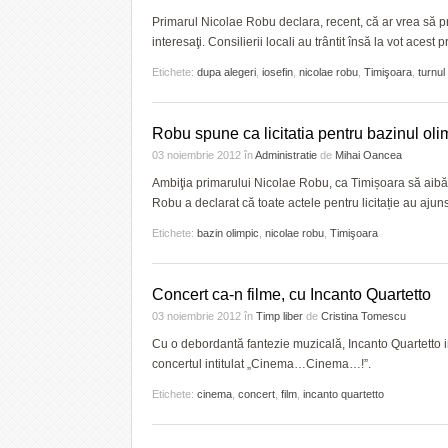
Primarul Nicolae Robu declara, recent, că ar vrea să prei
interesaţi. Consilierii locali au trântit însă la vot acest
Etichete:
dupa alegeri
,
iosefin
,
nicolae robu
,
Timişoara
,
turnul
Robu spune ca licitatia pentru bazinul oli
03 noiembrie 2012
în
Administratie
de
Mihai Oancea
Ambiţia primarului Nicolae Robu, ca Timișoara să aibă ba
Robu a declarat că toate actele pentru licitație au ajuns
Etichete:
bazin olimpic
,
nicolae robu
,
Timişoara
Concert ca-n filme, cu Incanto Quartetto
03 noiembrie 2012
în
Timp liber
de
Cristina Tomescu
Cu o debordantă fantezie muzicală, Incanto Quartetto in
concertul intitulat „Cinema…Cinema…!”.
Etichete:
cinema
,
concert
,
film
,
incanto quartetto