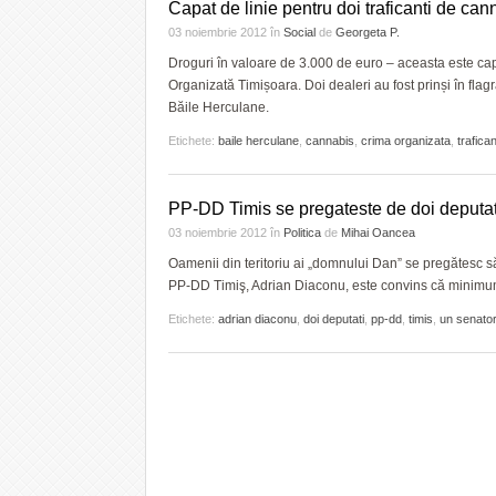
Capat de linie pentru doi traficanti de can
03 noiembrie 2012
în
Social
de
Georgeta P.
Droguri în valoare de 3.000 de euro – aceasta este cap
Organizată Timișoara. Doi dealeri au fost prinși în fla
Băile Herculane.
Etichete:
baile herculane
,
cannabis
,
crima organizata
,
trafican
PP-DD Timis se pregateste de doi deputati
03 noiembrie 2012
în
Politica
de
Mihai Oancea
Oamenii din teritoriu ai „domnului Dan” se pregătesc s
PP-DD Timiş, Adrian Diaconu, este convins că minimum 
Etichete:
adrian diaconu
,
doi deputati
,
pp-dd
,
timis
,
un senato