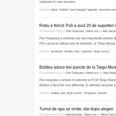
cartierele în care locuiesc.
Etichete:
fabric
,
freidorf
,
ioan hategan
,
legende
,
memoria carti
Robu e fericit: Poli a avut 20 de suporteri
03 noiembrie 2012
în
Poli Timisoara
,
Ultima ora
de
Alex Nesto
Poli Timişoara a celebrat cea mai importantă victorie d
Poli a jucat la câteva sute de kilometri, la Târgu-Mureş.
Etichete:
facebook
,
nicolae robu
,
suporteri
,
targu mures
Boldea aduce trei puncte de la Targu Mur
03 noiembrie 2012
în
Poli Timisoara
,
Ultima ora
de
Vlad Stoia
Poli reușește o victorie in extremis la FCM Târgu Mureș
Boldea a făcut din nou diferența, în ultimele secunde a
Etichete:
boldea
,
poli
,
targu mures
,
Timişoara
,
victorie
Turnul de apa se vinde, dar dupa alegeri
03 noiembrie 2012
în
Administratie
,
Ultima ora
de
Mihai Oanc