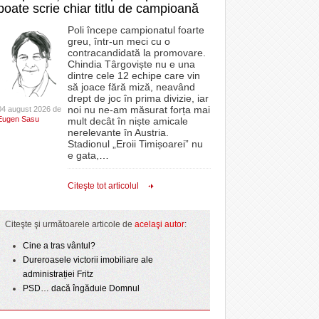
poate scrie chiar titlu de campioană
Poli începe campionatul foarte
greu, într-un meci cu o
contracandidată la promovare.
Chindia Târgoviște nu e una
dintre cele 12 echipe care vin
să joace fără miză, neavând
drept de joc în prima divizie, iar
noi nu ne-am măsurat forța mai
04 august 2026 de
Eugen Sasu
mult decât în niște amicale
nerelevante în Austria.
Stadionul „Eroii Timișoarei” nu
e gata,
…
Citeşte tot articolul
Citeşte şi următoarele articole de
acelaşi autor
:
Cine a tras vântul?
Dureroasele victorii imobiliare ale
administrației Fritz
PSD… dacă îngăduie Domnul