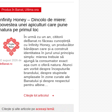
Produs în Banat
,
Ultima ora
Infinity Honey – Dincolo de miere:
povestea unei apiculturi care pune
natura pe primul loc
În urmă cu un an, cititorii
deBanat.ro făceau cunoștință
cu Infinity Honey, un producător
bănățean care și-a construit
identitatea în jurul unui principiu
simplu: mierea trebuie să
02 august 2026 de
ajungă la consumator exact
deBanat.ro
așa cum o oferă natura. Atunci
am vorbit despre începuturile
brandului, despre stupinele
amplasate în zone curate ale
Banatului și despre respectul
pentru albine
…
Citeşte tot articolul
Citește și alte articole pe
aceeași temă
: