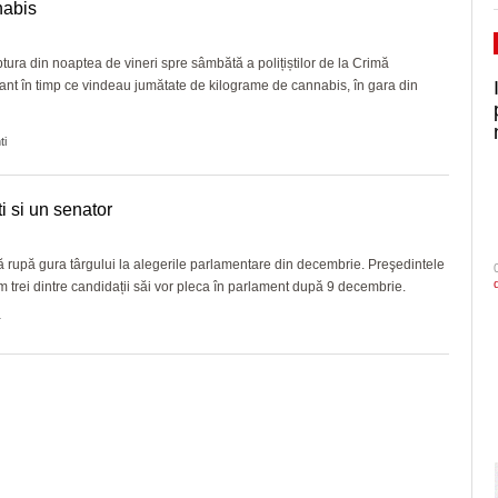
nabis
tura din noaptea de vineri spre sâmbătă a polițiștilor de la Crimă
grant în timp ce vindeau jumătate de kilograme de cannabis, în gara din
ti
 si un senator
ă rupă gura târgului la alegerile parlamentare din decembrie. Preşedintele
trei dintre candidații săi vor pleca în parlament după 9 decembrie.
r