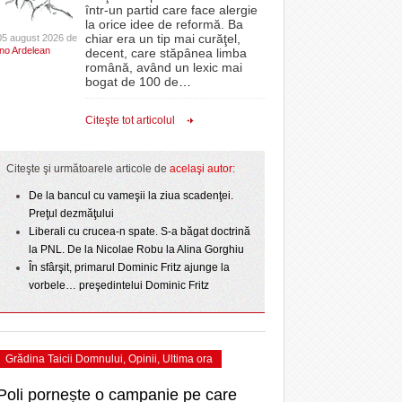
CLIPURI VIDEO
într-un partid care face alergie
- 3 August 2026
proiectelor derulate de instituție din fonduri
omovare
la orice idee de reformă. Ba
 2
Ziua Timișoarei – City Celebration. Programul
- 11 December 2025
JOCURI ONLINE
europene/FOTO
chiar era un tip mai curăţel,
05 august 2026 de
amentul cu o victorie
- 3 August 2026
Ino Ardelean
ultimei zile
decent, care stăpânea limba
DIVERSE
română, având un lexic mai
- 25 July 2026
ANAF oferă persoanelor fizice posibilitatea să
dicat
bogat de 100 de
…
ii în
Sărbătoarea continuă! Zeci de mii de oameni
beneficieze de Declarația Unică 212
FARMACII DIN
învins o echipă de
- 25 November 2025
au celebrat a treia seară la rând Ziua Timișoarei
precompletată
TIMIŞOARA
Citeşte tot articolul
uly 2026
- 2 August 2026
HARTA TIMIŞOAREI
Romanian Business Leaders lansează RBL
View all
- 19 November
ceva.
Banat, prima filială din vestul țării
LICEE, ŞCOLI ŞI
Citeşte şi următoarele articole de
acelaşi autor:
2025
GRĂDINIŢE DIN TIMIŞ
- 1
De la bancul cu vameşii la ziua scadenţei.
View all
PRIMĂRIILE DIN TIMIŞ
Preţul dezmăţului
Liberali cu crucea-n spate. S-a băgat doctrină
SFATUL MEDICULUI
la PNL. De la Nicolae Robu la Alina Gorghiu
SFATURI JURIDICE
În sfârşit, primarul Dominic Fritz ajunge la
vorbele… preşedintelui Dominic Fritz
Grădina Taicii Domnului
,
Opinii
,
Ultima ora
Poli pornește o campanie pe care