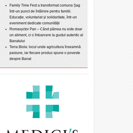
Family Time Fest a transformat comuna Șag
într-un punct de întâlnire pentru familii.
Educație, voluntariat și solidaritate, într-un
eveniment dedicate comunității
Romavyctor Pan – Când pâinea nu este doar
un aliment, ci o întoarcere la gustul autentic al
Banatului
Terra Biola: locul unde agricultura înseamnă
pasiune, iar fiecare produs spune o poveste
despre Banat