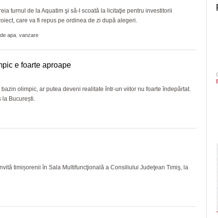
a turnul de la Aquatim şi să-l scoată la licitaţie pentru investitorii
 proiect, care va fi repus pe ordinea de zi după alegeri.
 de apa
,
vanzare
mpic e foarte aproape
zin olimpic, ar putea deveni realitate într-un viitor nu foarte îndepărtat.
 la București.
vită timișorenii în Sala Multifuncţională a Consiliului Judeţean Timiş, la